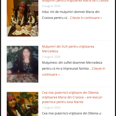
Mulţumiri pentru vrăjitoarea Maria din Craiova
5 august 2026
Aduc mii de mulţumiri domnei Maria din
Craiova pentru că …
Citește în continuare »
Mulţumiri din SUA pentru vrăjitoarea
Mercedeza
2 august 2026
Mulţumesc din suflet doamnei Mercedeza
pentru că mi-a împreunat familia …
Citește în
continuare »
Cea mai puternică vrăjitoare din Oltenia-
vrăjitoarea Maria din Craiova – are leacuri
puternice pentru luna Martie
1 august 2026
Cea mai puternică vrăjitoare din Oltenia și