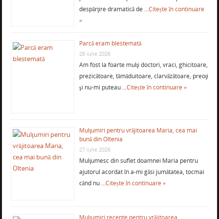
despărţire dramatică de …
Citește în continuare
»
Parcă eram blestemată
28 iulie 2026
Am fost la foarte mulţi doctori, vraci, ghicitoare,
prezicătoare, tămăduitoare, clarvăzătoare, preoţi
şi nu-mi puteau …
Citește în continuare »
Mulţumiri pentru vrăjitoarea Maria, cea mai
bună din Oltenia
27 iulie 2026
Mulţumesc din suflet doamnei Maria pentru
ajutorul acordat în a-mi găsi jumătatea, tocmai
când nu …
Citește în continuare »
Mulţumiri recente pentru vrăjitoarea