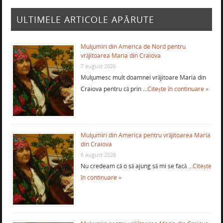
ULTIMELE ARTICOLE APĂRUTE
Mulţumiri din America de Nord pentru
vrăjitoarea Maria din Craiova
7 august 2026
Mulţumesc mult doamnei vrăjitoare Maria din
Craiova pentru că prin …
Citește în continuare »
Mulţumiri din America pentru vrăjitoarea Maria
din Craiova
6 august 2026
Nu credeam că o să ajung să mi se facă …
Citește
în continuare »