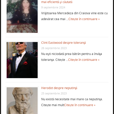
mai eficientă şi căutată
9 septembrie 2024
Vrăjitoarea Mercedeza din Craiova vine este cu
adevărat cea mai …
Citește în continuare »
Clint Eastwood despre toleranţă
26 septembrie 2023
Nu eşti niciodată prea bătrân pentru a învăţa
toleranţa. Citește …
Citește în continuare »
Herodot despre neputinţă
25 septembrie 2023
Nu există necesitate mai mare ca neputinţa.
Citește mai mult
Citește în continuare »