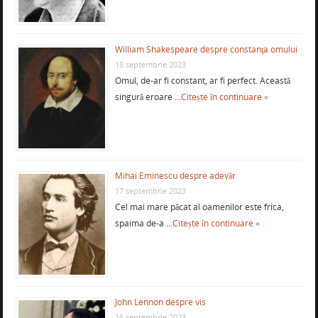
William Shakespeare despre constanţa omului
18 septembrie 2023
Omul, de-ar fi constant, ar fi perfect. Această
singură eroare …
Citește în continuare »
Mihai Eminescu despre adevăr
17 septembrie 2023
Cel mai mare păcat al oamenilor este frica,
spaima de-a …
Citește în continuare »
John Lennon despre vis
16 septembrie 2023