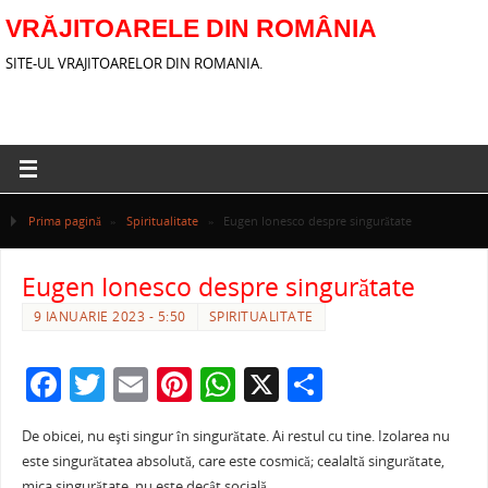
VRĂJITOARELE DIN ROMÂNIA
SITE-UL VRAJITOARELOR DIN ROMANIA.
Prima pagină
»
Spiritualitate
»
Eugen Ionesco despre singurătate
Eugen Ionesco despre singurătate
9 IANUARIE 2023 - 5:50
SPIRITUALITATE
F
T
E
Pi
W
X
P
a
w
m
nt
h
ar
De obicei, nu eşti singur în singurătate. Ai restul cu tine. Izolarea nu
c
itt
ai
er
at
ta
este singurătatea absolută, care este cosmică; cealaltă singurătate,
mica singurătate, nu este decât socială.