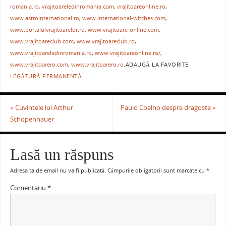
e
er
l
e
s
je
romania.ro
,
vrajitoareledinromania.com
,
vrajitoareonline.ro
,
b
st
A
a
www.astrointernational.ro
,
www.international-witches.com
,
www.portalulvrajitoarelor.ro
,
www.vrajitoare-online.com
,
o
p
ză
www.vrajitoareclub.com
,
www.vrajitoareclub.ro
,
o
p
www.vrajitoareledinromania.ro
,
www.vrajitoareonline.ro/
,
www.vrajitoarero.com
,
www.vrajitoarero.ro
.
ADAUGĂ LA FAVORITE
k
LEGĂTURĂ PERMANENTĂ
.
«
Cuvintele lui Arthur
Paulo Coelho despre dragoste
»
Schopenhauer
Lasă un răspuns
Adresa ta de email nu va fi publicată.
Câmpurile obligatorii sunt marcate cu
*
Comentariu
*