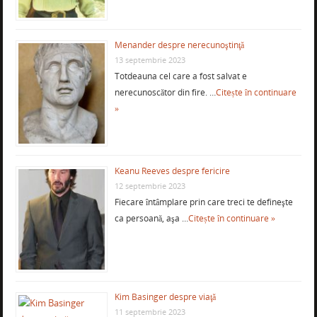
Menander despre nerecunoştinţă
13 septembrie 2023
Totdeauna cel care a fost salvat e
nerecunoscător din fire. …
Citește în continuare
»
Keanu Reeves despre fericire
12 septembrie 2023
Fiecare întâmplare prin care treci te defineşte
ca persoană, aşa …
Citește în continuare »
Kim Basinger despre viaţă
11 septembrie 2023