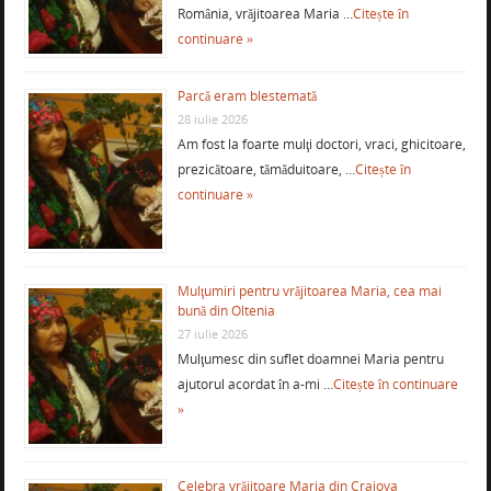
România, vrăjitoarea Maria …
Citește în
continuare »
Parcă eram blestemată
28 iulie 2026
Am fost la foarte mulţi doctori, vraci, ghicitoare,
prezicătoare, tămăduitoare, …
Citește în
continuare »
Mulţumiri pentru vrăjitoarea Maria, cea mai
bună din Oltenia
27 iulie 2026
Mulţumesc din suflet doamnei Maria pentru
ajutorul acordat în a-mi …
Citește în continuare
»
Celebra vrăjitoare Maria din Craiova