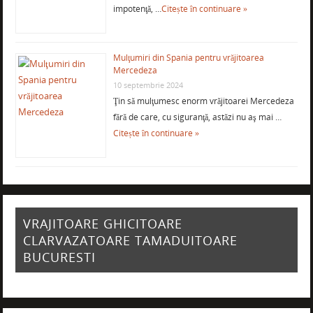
impotenţă, …
Citește în continuare »
Mulţumiri din Spania pentru vrăjitoarea
Mercedeza
10 septembrie 2024
Ţin să mulţumesc enorm vrăjitoarei Mercedeza
fără de care, cu siguranţă, astăzi nu aş mai …
Citește în continuare »
VRAJITOARE GHICITOARE
CLARVAZATOARE TAMADUITOARE
BUCURESTI