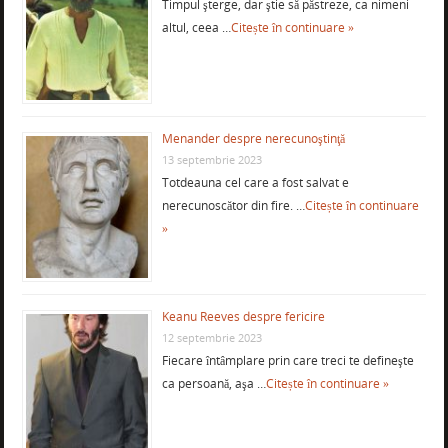
Timpul şterge, dar ştie să păstreze, ca nimeni
altul, ceea …
Citește în continuare »
Menander despre nerecunoştinţă
13 septembrie 2023
Totdeauna cel care a fost salvat e
nerecunoscător din fire. …
Citește în continuare
»
Keanu Reeves despre fericire
12 septembrie 2023
Fiecare întâmplare prin care treci te defineşte
ca persoană, aşa …
Citește în continuare »