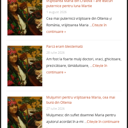
vrăjitoarea Maria din Craiova – are leacuri
puternice pentru luna Martie
1 august 2026
Cea mai puternică vrăjitoare din Oltenia și
România, vrăjitoarea Maria …
Citește în
continuare »
Parcă eram blestemată
28 iulie 2026
Am fost la foarte mulţi doctori, vraci, ghicitoare,
prezicătoare, tămăduitoare, …
Citește în
continuare »
Mulţumiri pentru vrăjitoarea Maria, cea mai
bună din Oltenia
27 iulie 2026
Mulţumesc din suflet doamnei Maria pentru
ajutorul acordat în a-mi …
Citește în continuare