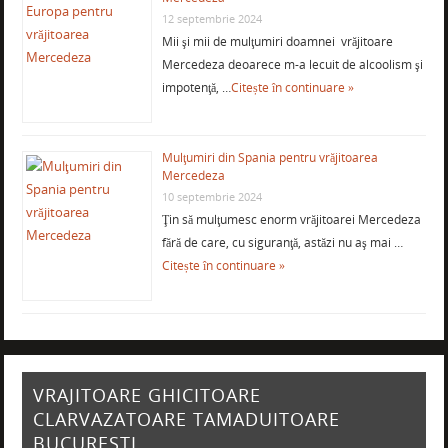
12 septembrie 2024
Mii şi mii de mulţumiri doamnei vrăjitoare
Mercedeza deoarece m-a lecuit de alcoolism şi
impotenţă, …
Citește în continuare »
Mulţumiri din Spania pentru vrăjitoarea
Mercedeza
10 septembrie 2024
Ţin să mulţumesc enorm vrăjitoarei Mercedeza
fără de care, cu siguranţă, astăzi nu aş mai …
Citește în continuare »
VRAJITOARE GHICITOARE
CLARVAZATOARE TAMADUITOARE
BUCURESTI