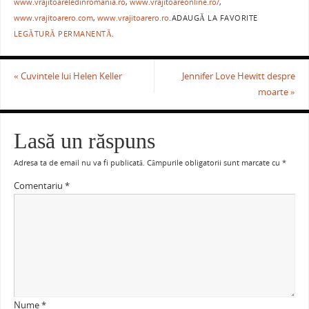
o
p
www.vrajitoareledinromania.ro
,
www.vrajitoareonline.ro/
,
www.vrajitoarero.com
,
www.vrajitoarero.ro
.
ADAUGĂ LA FAVORITE
k
LEGĂTURĂ PERMANENTĂ
.
«
Cuvintele lui Helen Keller
Jennifer Love Hewitt despre
moarte
»
Lasă un răspuns
Adresa ta de email nu va fi publicată.
Câmpurile obligatorii sunt marcate cu
*
Comentariu
*
Nume
*