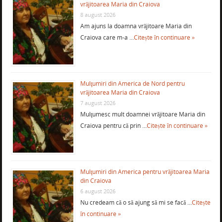
vrăjitoarea Maria din Craiova
8 august 2026
Am ajuns la doamna vrăjitoare Maria din
Craiova care m-a …
Citește în continuare »
Mulţumiri din America de Nord pentru
vrăjitoarea Maria din Craiova
7 august 2026
Mulţumesc mult doamnei vrăjitoare Maria din
Craiova pentru că prin …
Citește în continuare »
Mulţumiri din America pentru vrăjitoarea Maria
din Craiova
6 august 2026
Nu credeam că o să ajung să mi se facă …
Citește
în continuare »