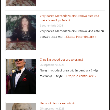
Vrăjitoarea Mercedeza din Craiova este cea
mai eficientă şi căutată
9 septembrie 2024
Vrăjitoarea Mercedeza din Craiova vine este cu
adevărat cea mai …
Citește în continuare »
Clint Eastwood despre toleranţă
26 septembrie 2023
Nu eşti niciodată prea bătrân pentru a învăţa
toleranţa. Citește …
Citește în continuare »
Herodot despre neputinţă
25 septembrie 2023