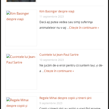
Kim Basinger despre viaţă
11 septembrie 2023
Dacă aţi putea vedea sau simţi suferinţa
animaleleor nu v-aţi …
Citește în continuare »
Cuvintele lui Jean-Paul Sartre
10 septembrie 2023
Ne jucăm de-a eroii pentru că suntem lași; și de-
a …
Citește în continuare »
Regele Mihai despre copiii și tinerii țării
9 septembrie 2023
Copiii și tinerii țării au astăzi o viață fără granițe.