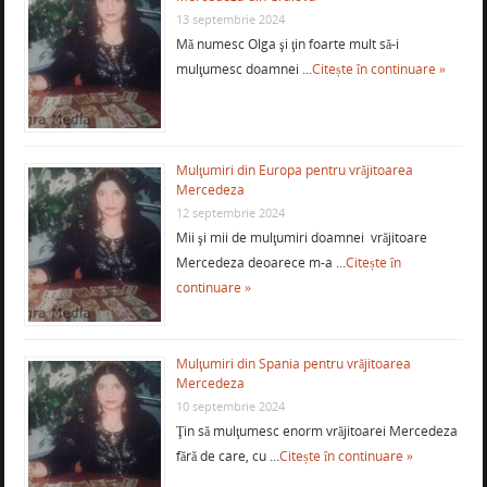
13 septembrie 2024
Mă numesc Olga şi ţin foarte mult să-i
mulţumesc doamnei …
Citește în continuare »
Mulţumiri din Europa pentru vrăjitoarea
Mercedeza
12 septembrie 2024
Mii şi mii de mulţumiri doamnei vrăjitoare
Mercedeza deoarece m-a …
Citește în
continuare »
Mulţumiri din Spania pentru vrăjitoarea
Mercedeza
10 septembrie 2024
Ţin să mulţumesc enorm vrăjitoarei Mercedeza
fără de care, cu …
Citește în continuare »