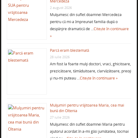
Mercedeza
2 august 2026
Mulţumesc din suflet doamnei Mercedeza
pentru că mi-a împreunat familia după o
despărţire dramatică de …
Citește în continuare
»
Parcă eram blestemată
28 iulie 2026
Am fost la foarte mulţi doctori, vraci, ghicitoare,
prezicătoare, tămăduitoare, clarvăzătoare, preoţi
şi nu-mi puteau …
Citește în continuare »
Mulţumiri pentru vrăjitoarea Maria, cea mai
bună din Oltenia
27 iulie 2026
Mulţumesc din suflet doamnei Maria pentru
ajutorul acordat în a-mi găsi jumătatea, tocmai