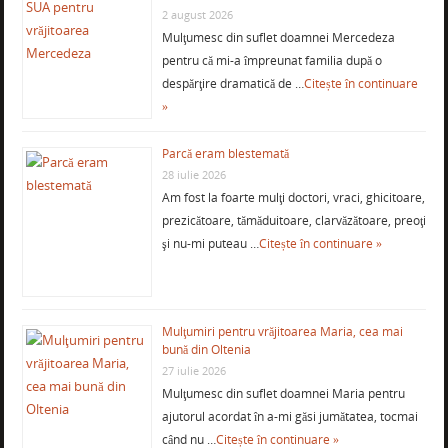
2 august 2026
Mulţumesc din suflet doamnei Mercedeza
pentru că mi-a împreunat familia după o
despărţire dramatică de …
Citește în continuare
»
Parcă eram blestemată
28 iulie 2026
Am fost la foarte mulţi doctori, vraci, ghicitoare,
prezicătoare, tămăduitoare, clarvăzătoare, preoţi
şi nu-mi puteau …
Citește în continuare »
Mulţumiri pentru vrăjitoarea Maria, cea mai
bună din Oltenia
27 iulie 2026
Mulţumesc din suflet doamnei Maria pentru
ajutorul acordat în a-mi găsi jumătatea, tocmai
când nu …
Citește în continuare »