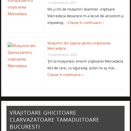
12 septembrie 2024
Mii şi mii de mulţumiri doamnei vrăjitoare
Mercedeza deoarece m-a lecuit de alcoolism şi
impotenţă, …
Citește în continuare »
Mulţumiri din Spania pentru vrăjitoarea
Mercedeza
10 septembrie 2024
Ţin să mulţumesc enorm vrăjitoarei Mercedeza
fără de care, cu siguranţă, astăzi nu aş mai …
Citește în continuare »
VRAJITOARE GHICITOARE
CLARVAZATOARE TAMADUITOARE
BUCURESTI