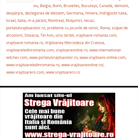
c
itt
ai
er
at
ta
viu
,
Belgia
,
Bonn
,
Bruxelles
,
Bucureşti
,
Canada
,
demonii
,
e
er
l
e
s
je
despărţire
,
dezlegarea de blestem
,
Germania
,
himere
,
îndrăgostit lulea
,
b
st
A
a
Israel
,
Italia
,
m-a părăsit
,
Montreal
,
Mulţumiri
,
necaz
,
portalulvrajitoarelor.ro
,
probleme cu jocurile de noroc
,
Roma
,
scăpat de
o
p
ză
alcoolism
,
Slovacia
,
Tel Aviv
,
viciu teribil
,
vrajitoare-romania.com
,
o
p
vrajitoare-romania.ro
,
Vrăjitoarea Mercedeza din Craiova
,
k
vrajitoareledinromania.com
,
vrajitoareonline.ro
,
www.international-
witches.com
,
www.portalulvrajitoarelor.ro
,
www.vrajitoare-online.com
,
www.vrajitoareledinromania.ro
,
www.vrajitoareonline.ro/
,
www.vrajitoarero.com
,
www.vrajitoarero.ro