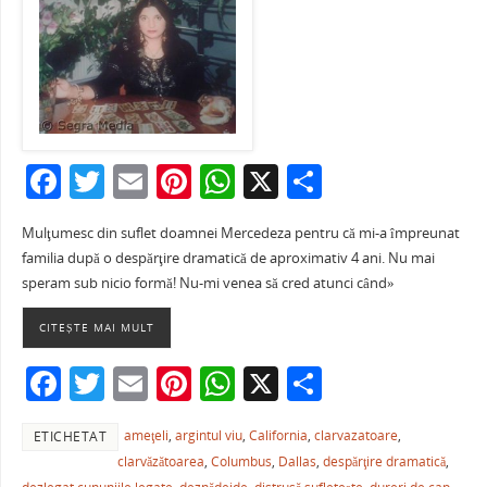
F
T
E
Pi
W
X
P
a
w
m
nt
h
ar
Mulţumesc din suflet doamnei Mercedeza pentru că mi-a împreunat
c
itt
ai
er
at
ta
familia după o despărţire dramatică de aproximativ 4 ani. Nu mai
e
er
l
e
s
je
speram sub nicio formă! Nu-mi venea să cred atunci când»
b
st
A
a
CITEȘTE MAI MULT
o
p
ză
F
T
E
Pi
W
X
P
o
p
a
w
m
nt
h
ar
k
ameţeli
,
argintul viu
,
California
,
clarvazatoare
,
ETICHETAT
c
itt
ai
er
at
ta
clarvăzătoarea
,
Columbus
,
Dallas
,
despărţire dramatică
,