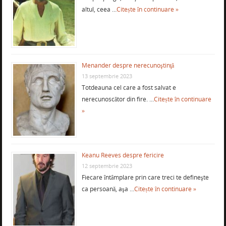
altul, ceea …
Citește în continuare »
Menander despre nerecunoştinţă
13 septembrie 2023
Totdeauna cel care a fost salvat e
nerecunoscător din fire. …
Citește în continuare
»
Keanu Reeves despre fericire
12 septembrie 2023
Fiecare întâmplare prin care treci te defineşte
ca persoană, aşa …
Citește în continuare »