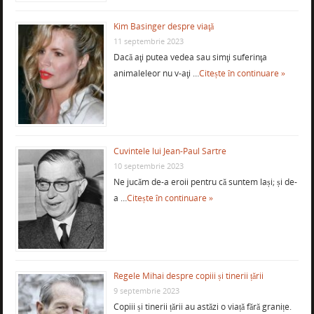
Kim Basinger despre viaţă
11 septembrie 2023
Dacă aţi putea vedea sau simţi suferinţa
animaleleor nu v-aţi …
Citește în continuare »
Cuvintele lui Jean-Paul Sartre
10 septembrie 2023
Ne jucăm de-a eroii pentru că suntem lași; și de-
a …
Citește în continuare »
Regele Mihai despre copiii și tinerii țării
9 septembrie 2023
Copiii și tinerii țării au astăzi o viață fără granițe.