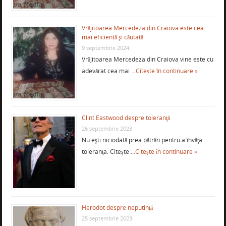
Vrăjitoarea Mercedeza din Craiova este cea
mai eficientă şi căutată
9 septembrie 2024
Vrăjitoarea Mercedeza din Craiova vine este cu
adevărat cea mai …
Citește în continuare »
Clint Eastwood despre toleranţă
26 septembrie 2023
Nu eşti niciodată prea bătrân pentru a învăţa
toleranţa. Citește …
Citește în continuare »
Herodot despre neputinţă
25 septembrie 2023