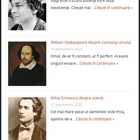
Viaţa este o scurtă absenţă între două
inexistenţe. Citește mai …
Citește în continuare »
William Shakespeare despre constanţa omului
18 septembrie 2023
Omul, de-ar fi constant, ar fi perfect. Această
singură eroare …
Citește în continuare »
Mihai Eminescu despre adevăr
17 septembrie 2023
Cel mai mare păcat al oamenilor este frica,
spaima de-a …
Citește în continuare »