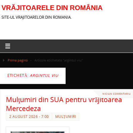
VRĂJITOARELE DIN ROMÂNIA
SITE-UL VRAJITOARELOR DIN ROMANIA.
Prima pagină
»
Articole etichetate "argintul viu"
ETICHETĂ:
ARGINTUL VIU
NICIUN COMENTARIU
Mulţumiri din SUA pentru vrăjitoarea
Mercedeza
2 AUGUST 2026 - 7:00
MULȚUMIRI