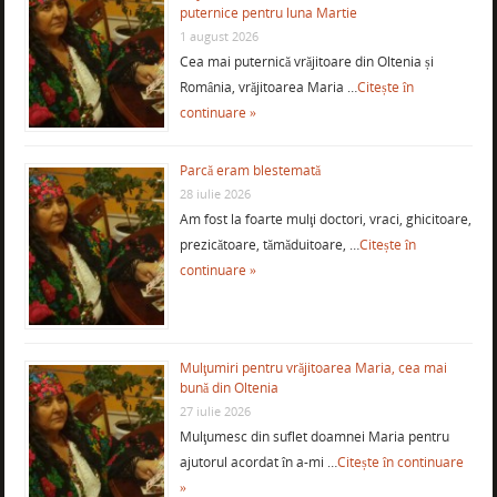
puternice pentru luna Martie
1 august 2026
Cea mai puternică vrăjitoare din Oltenia și
România, vrăjitoarea Maria …
Citește în
continuare »
Parcă eram blestemată
28 iulie 2026
Am fost la foarte mulţi doctori, vraci, ghicitoare,
prezicătoare, tămăduitoare, …
Citește în
continuare »
Mulţumiri pentru vrăjitoarea Maria, cea mai
bună din Oltenia
27 iulie 2026
Mulţumesc din suflet doamnei Maria pentru
ajutorul acordat în a-mi …
Citește în continuare
»