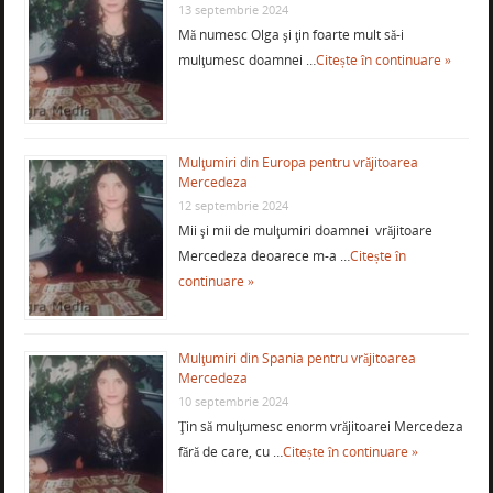
13 septembrie 2024
Mă numesc Olga şi ţin foarte mult să-i
mulţumesc doamnei …
Citește în continuare »
Mulţumiri din Europa pentru vrăjitoarea
Mercedeza
12 septembrie 2024
Mii şi mii de mulţumiri doamnei vrăjitoare
Mercedeza deoarece m-a …
Citește în
continuare »
Mulţumiri din Spania pentru vrăjitoarea
Mercedeza
10 septembrie 2024
Ţin să mulţumesc enorm vrăjitoarei Mercedeza
fără de care, cu …
Citește în continuare »