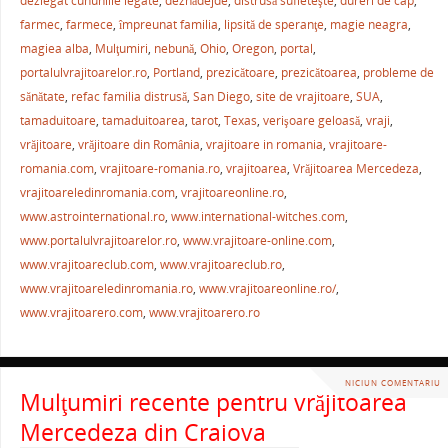
e
er
l
e
s
je
dezlegat cununiile legate
,
deznădejde
,
distrusă sufleteşte
,
dureri de cap
,
b
st
A
a
farmec
,
farmece
,
împreunat familia
,
lipsită de speranţe
,
magie neagra
,
magiea alba
,
Mulţumiri
,
nebună
,
Ohio
,
Oregon
,
portal
,
o
p
ză
portalulvrajitoarelor.ro
,
Portland
,
prezicătoare
,
prezicătoarea
,
probleme de
o
p
sănătate
,
refac familia distrusă
,
San Diego
,
site de vrajitoare
,
SUA
,
k
tamaduitoare
,
tamaduitoarea
,
tarot
,
Texas
,
verişoare geloasă
,
vraji
,
vrăjitoare
,
vrăjitoare din România
,
vrajitoare in romania
,
vrajitoare-
romania.com
,
vrajitoare-romania.ro
,
vrajitoarea
,
Vrăjitoarea Mercedeza
,
vrajitoareledinromania.com
,
vrajitoareonline.ro
,
www.astrointernational.ro
,
www.international-witches.com
,
www.portalulvrajitoarelor.ro
,
www.vrajitoare-online.com
,
www.vrajitoareclub.com
,
www.vrajitoareclub.ro
,
www.vrajitoareledinromania.ro
,
www.vrajitoareonline.ro/
,
www.vrajitoarero.com
,
www.vrajitoarero.ro
NICIUN COMENTARIU
Mulţumiri recente pentru vrăjitoarea
Mercedeza din Craiova