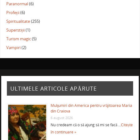
Paranormal
(6)
Profeții
(6)
Spiritualitate
(255)
Superstiții
(1)
Turism magic
(5)
Vampiri
(2)
ULTIMELE ARTICOLE APĂRUTE
Mulţumiri din America pentru vrăjitoarea Maria
din Craiova
6 august 2026
Nu credeam că o să ajung să mi se facă …
Citește
în continuare »