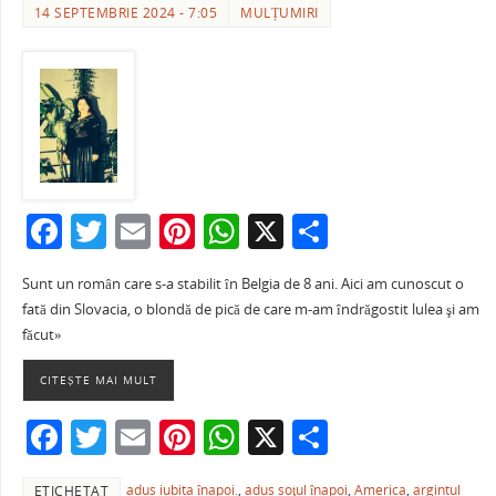
14 SEPTEMBRIE 2024 - 7:05
MULȚUMIRI
F
T
E
Pi
W
X
P
a
w
m
nt
h
ar
Sunt un român care s-a stabilit în Belgia de 8 ani. Aici am cunoscut o
c
itt
ai
er
at
ta
fată din Slovacia, o blondă de pică de care m-am îndrăgostit lulea şi am
e
er
l
e
s
je
făcut»
b
st
A
a
CITEȘTE MAI MULT
o
p
ză
F
T
E
Pi
W
X
P
o
p
a
w
m
nt
h
ar
k
adus iubita înapoi.
,
adus soţul înapoi
,
America
,
argintul
ETICHETAT