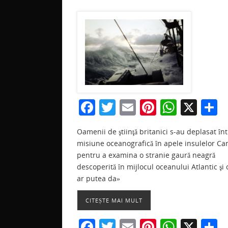
F
T
E
Pi
W
X
P
a
w
m
nt
h
a
Oamenii de ştiinţă britanici s-au deplasat înt
c
itt
ai
er
at
t
misiune oceanografică în apele insulelor Ca
e
er
l
e
s
j
pentru a examina o stranie gaură neagră
b
st
A
a
descoperită în mijlocul oceanului Atlantic şi 
ar putea da»
o
p
z
o
p
CITEȘTE MAI MULT
k
F
T
E
Pi
W
X
P