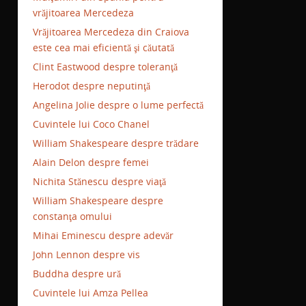
vrăjitoarea Mercedeza
Vrăjitoarea Mercedeza din Craiova
este cea mai eficientă şi căutată
Clint Eastwood despre toleranţă
Herodot despre neputinţă
Angelina Jolie despre o lume perfectă
Cuvintele lui Coco Chanel
William Shakespeare despre trădare
Alain Delon despre femei
Nichita Stănescu despre viaţă
William Shakespeare despre
constanţa omului
Mihai Eminescu despre adevăr
John Lennon despre vis
Buddha despre ură
Cuvintele lui Amza Pellea