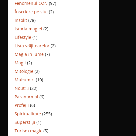
Fenomenul OZN
(97)
Înscriere pe site
(2)
Insolit
(78)
Istoria magiei
(2)
Lifestyle
(1)
Lista vrăjitoarelor
(2)
Magia în lume
(7)
Magii
(2)
Mitologie
(2)
Mulțumiri
(10)
Noutăți
(22)
Paranormal
(6)
Profeții
(6)
Spiritualitate
(255)
Superstiții
(1)
Turism magic
(5)