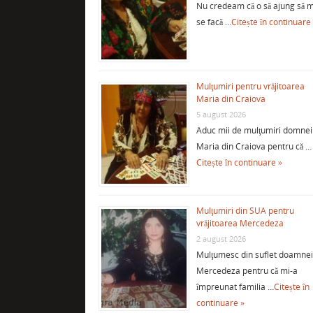
Nu credeam că o să ajung să m
se facă …
Citește în continuare
Mulţumiri pentru vrăjitoarea
Maria din Craiova
5 august 2026
Aduc mii de mulţumiri domnei
Maria din Craiova pentru că …
Citește în continuare »
Mulţumiri din SUA pentru
vrăjitoarea Mercedeza
2 august 2026
Mulţumesc din suflet doamne
Mercedeza pentru că mi-a
împreunat familia …
Citește în
continuare »