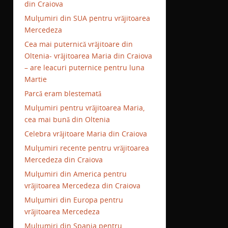
din Craiova
Mulţumiri din SUA pentru vrăjitoarea
Mercedeza
Cea mai puternică vrăjitoare din
Oltenia- vrăjitoarea Maria din Craiova
– are leacuri puternice pentru luna
Martie
Parcă eram blestemată
Mulţumiri pentru vrăjitoarea Maria,
cea mai bună din Oltenia
Celebra vrăjitoare Maria din Craiova
Mulţumiri recente pentru vrăjitoarea
Mercedeza din Craiova
Mulţumiri din America pentru
vrăjitoarea Mercedeza din Craiova
Mulţumiri din Europa pentru
vrăjitoarea Mercedeza
Mulţumiri din Spania pentru