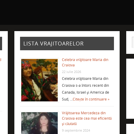
LISTA VRAJITOARELOR
d
Celebra vrăjitoare Maria din
Craiova
22 iulie 2026
Celebra vrăjitoare Maria din
Craiova s-a întors recent din
Canada, Israel şi America de
Sud, …
Citește în continuare »
Vrăjitoarea Mercedeza din
Craiova este cea mai eficientă
şi căutată
9 septembrie 2024