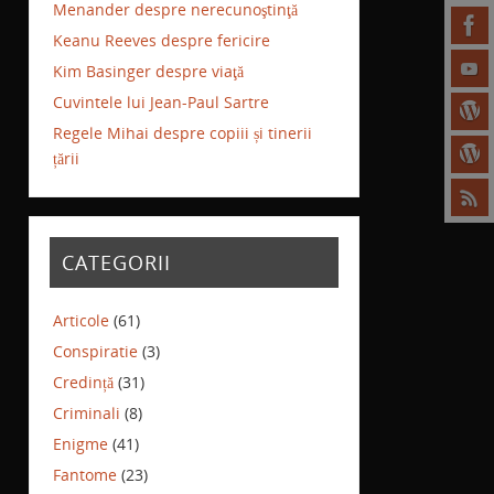
Menander despre nerecunoştinţă
Keanu Reeves despre fericire
Kim Basinger despre viaţă
Cuvintele lui Jean-Paul Sartre
Regele Mihai despre copiii și tinerii
țării
CATEGORII
Articole
(61)
Conspiratie
(3)
Credință
(31)
Criminali
(8)
Enigme
(41)
Fantome
(23)