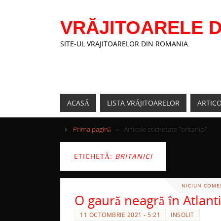
VRĂJITOARELE D
SITE-UL VRAJITOARELOR DIN ROMANIA.
ACASĂ
LISTA VRĂJITOARELOR
ARTIC
Prima pagină
»
Articole etichetate "britanici"
ETICHETĂ:
BRITANICI
NICIUN COME
O gaură neagră în Atlant
11 OCTOMBRIE 2021 - 5:21
INSOLIT