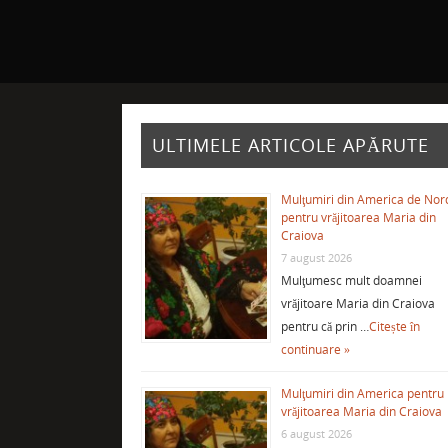
ULTIMELE ARTICOLE APĂRUTE
Mulţumiri din America de Nor
pentru vrăjitoarea Maria din
Craiova
7 august 2026
Mulţumesc mult doamnei
vrăjitoare Maria din Craiova
pentru că prin …
Citește în
continuare »
Mulţumiri din America pentru
vrăjitoarea Maria din Craiova
6 august 2026