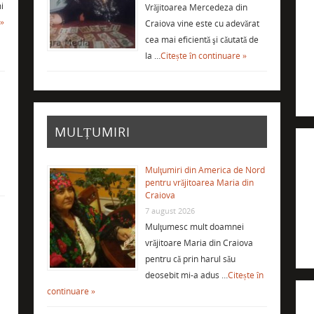
i
Vrăjitoarea Mercedeza din
 »
Craiova vine este cu adevărat
cea mai eficientă şi căutată de
la …
Citește în continuare »
MULȚUMIRI
Mulţumiri din America de Nord
pentru vrăjitoarea Maria din
Craiova
7 august 2026
Mulţumesc mult doamnei
vrăjitoare Maria din Craiova
i
pentru că prin harul său
deosebit mi-a adus …
Citește în
continuare »