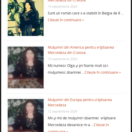
Mercedeza din Craiova
14 septembrie 2024
Sunt un român care s-a stabilit în Belgia de 8 …
Citește în continuare »
Mulţumiri din America pentru vrăjitoarea
Mercedeza din Craiova
13 septembrie 2024
Mă numesc Olga şi ţin foarte mult să-i
mulţumesc doamnei …
Citește în continuare »
Mulţumiri din Europa pentru vrăjitoarea
Mercedeza
12 septembrie 2024
Mii şi mii de mulţumiri doamnei vrăjitoare
Mercedeza deoarece m-a …
Citește în
continuare »