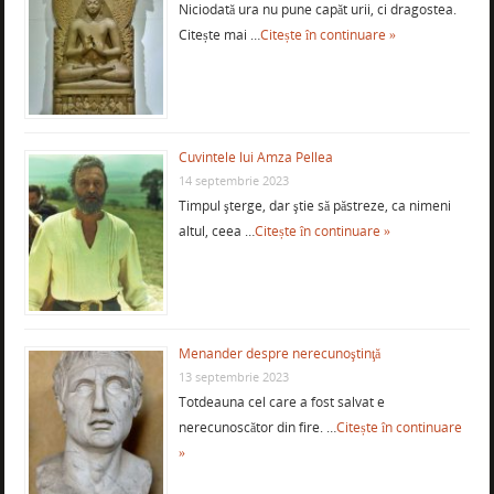
Niciodată ura nu pune capăt urii, ci dragostea.
Citește mai …
Citește în continuare »
Cuvintele lui Amza Pellea
14 septembrie 2023
Timpul şterge, dar ştie să păstreze, ca nimeni
altul, ceea …
Citește în continuare »
Menander despre nerecunoştinţă
13 septembrie 2023
Totdeauna cel care a fost salvat e
nerecunoscător din fire. …
Citește în continuare
»