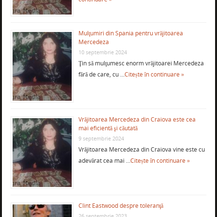
Mulţumiri din Spania pentru vrăjitoarea
Mercedeza
10 septembrie 2024
Ţin să mulţumesc enorm vrăjitoarei Mercedeza
fără de care, cu …
Citește în continuare »
Vrăjitoarea Mercedeza din Craiova este cea
mai eficientă şi căutată
9 septembrie 2024
Vrăjitoarea Mercedeza din Craiova vine este cu
adevărat cea mai …
Citește în continuare »
Clint Eastwood despre toleranţă
26 septembrie 2023