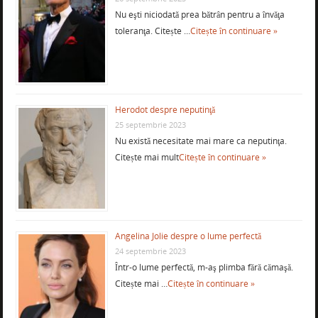
Nu eşti niciodată prea bătrân pentru a învăţa
toleranţa. Citește …
Citește în continuare »
Herodot despre neputinţă
25 septembrie 2023
Nu există necesitate mai mare ca neputinţa.
Citește mai mult
Citește în continuare »
Angelina Jolie despre o lume perfectă
24 septembrie 2023
Într-o lume perfectă, m-aş plimba fără cămaşă.
Citește mai …
Citește în continuare »