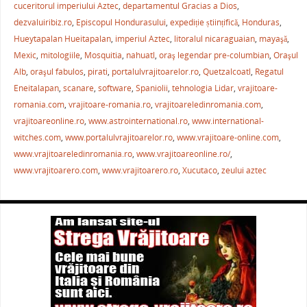
e
er
l
e
s
je
cuceritorul imperiului Aztec
,
departamentul Gracias a Dios
,
b
st
A
a
dezvaluiribiz.ro
,
Episcopul Hondurasului
,
expediție științifică
,
Honduras
,
Hueytapalan Hueitapalan
,
imperiul Aztec
,
litoralul nicaraguaian
,
mayaşă
,
o
p
ză
Mexic
,
mitologiile
,
Mosquitia
,
nahuatl
,
oraş legendar pre-columbian
,
Oraşul
o
p
Alb
,
oraşul fabulos
,
pirati
,
portalulvrajitoarelor.ro
,
Quetzalcoatl
,
Regatul
k
Eneitalapan
,
scanare
,
software
,
Spaniolii
,
tehnologia Lidar
,
vrajitoare-
romania.com
,
vrajitoare-romania.ro
,
vrajitoareledinromania.com
,
vrajitoareonline.ro
,
www.astrointernational.ro
,
www.international-
witches.com
,
www.portalulvrajitoarelor.ro
,
www.vrajitoare-online.com
,
www.vrajitoareledinromania.ro
,
www.vrajitoareonline.ro/
,
www.vrajitoarero.com
,
www.vrajitoarero.ro
,
Xucutaco
,
zeului aztec