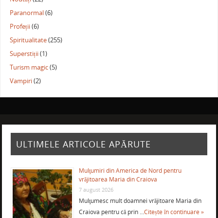
Paranormal
(6)
Profeții
(6)
Spiritualitate
(255)
Superstiții
(1)
Turism magic
(5)
Vampiri
(2)
ULTIMELE ARTICOLE APĂRUTE
Mulţumiri din America de Nord pentru
vrăjitoarea Maria din Craiova
7 august 2026
Mulţumesc mult doamnei vrăjitoare Maria din
Craiova pentru că prin …
Citește în continuare »