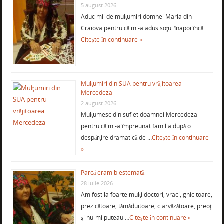
5 august 2026
Aduc mii de mulţumiri domnei Maria din
Craiova pentru că mi-a adus soţul înapoi încă …
Citește în continuare »
Mulţumiri din SUA pentru vrăjitoarea
Mercedeza
2 august 2026
Mulţumesc din suflet doamnei Mercedeza
pentru că mi-a împreunat familia după o
despărţire dramatică de …
Citește în continuare
»
Parcă eram blestemată
28 iulie 2026
Am fost la foarte mulţi doctori, vraci, ghicitoare,
prezicătoare, tămăduitoare, clarvăzătoare, preoţi
şi nu-mi puteau …
Citește în continuare »