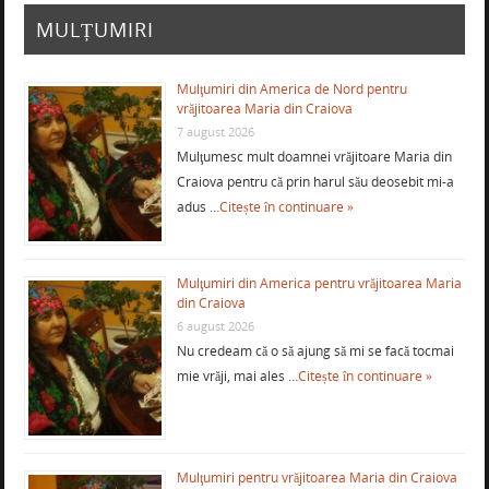
MULȚUMIRI
Mulţumiri din America de Nord pentru
vrăjitoarea Maria din Craiova
7 august 2026
Mulţumesc mult doamnei vrăjitoare Maria din
Craiova pentru că prin harul său deosebit mi-a
adus …
Citește în continuare »
Mulţumiri din America pentru vrăjitoarea Maria
din Craiova
6 august 2026
Nu credeam că o să ajung să mi se facă tocmai
mie vrăji, mai ales …
Citește în continuare »
Mulţumiri pentru vrăjitoarea Maria din Craiova