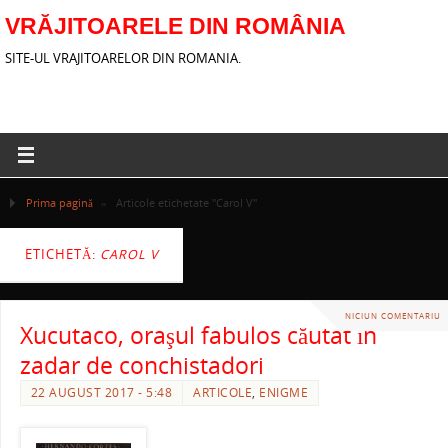
VRĂJITOARELE DIN ROMÂNIA
SITE-UL VRAJITOARELOR DIN ROMANIA.
Prima pagină
»
Articole etichetate "Carol V"
ETICHETĂ:
CAROL V
NICIUN COMENTARIU
Xucutaco, oraşul fabulos căutat în
zadar de conchistadori
22 AUGUST 2017 - 5:48
ARTICOLE
,
ENIGME