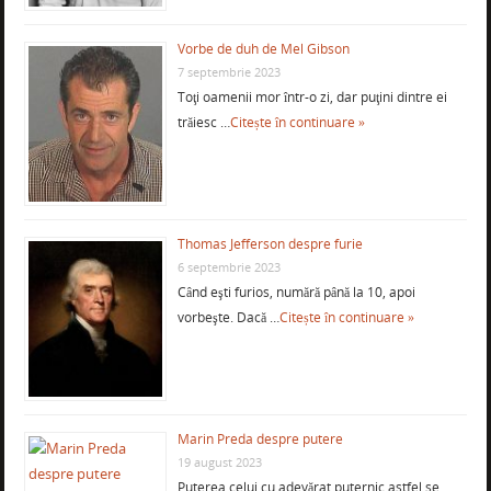
Vorbe de duh de Mel Gibson
7 septembrie 2023
Toţi oamenii mor într-o zi, dar puţini dintre ei
trăiesc …
Citește în continuare »
Thomas Jefferson despre furie
6 septembrie 2023
Când eşti furios, numără până la 10, apoi
vorbeşte. Dacă …
Citește în continuare »
Marin Preda despre putere
19 august 2023
Puterea celui cu adevărat puternic astfel se