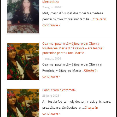
Mercedeza
2 august 2026
Mulţumesc din suflet doamnei Mercedeza
pentru că mi-a împreunat familia …
Citește în
continuare »
Cea mai puternică vrăjitoare din Oltenia-
vrăjitoarea Maria din Craiova – are leacuri
puternice pentru luna Martie
1 august 2026
Cea mai puternică vrăjitoare din Oltenia și
România, vrăjitoarea Maria …
Citește în
continuare »
Parcă eram blestemată
28 iulie 2026
Am fost la foarte mulţi doctori, vraci, ghicitoare,
prezicătoare, tămăduitoare, …
Citește în
continuare »