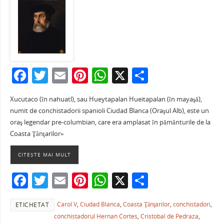
F
T
E
Pi
W
X
P
a
w
m
nt
h
ar
Xucutaco (în nahuatl), sau Hueytapalan Hueitapalan (în mayaşă),
c
itt
ai
er
at
ta
numit de conchistadorii spanioli Ciudad Blanca (Oraşul Alb), este un
e
er
l
e
s
je
oraş legendar pre-columbian, care era amplasat în pământurile de la
b
st
A
a
Coasta Ţânţarilor»
o
p
ză
CITEȘTE MAI MULT
o
p
F
T
E
Pi
W
X
P
k
a
w
m
nt
h
ar
Carol V
,
Ciudad Blanca
,
Coasta Ţânţarilor
,
conchistadori
,
ETICHETAT
c
itt
ai
er
at
ta
conchistadorul Hernan Cortes
,
Cristobal de Pedraza
,