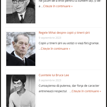
Ne jucăm de-a eroii pentru că suntem lași; și de-
a …
Citește în continuare »
Regele Mihai despre copiii și tinerii țării
9 septembrie 2023
Copiii și tinerii țării au astăzi o viață fără granițe.
…
Citește în continuare »
Cuvintele lui Bruce Lee
8 septembrie 2023
Cunoaşterea dă puterea, dar forţa de caracter
antrenează respectul. …
Citește în continuare »