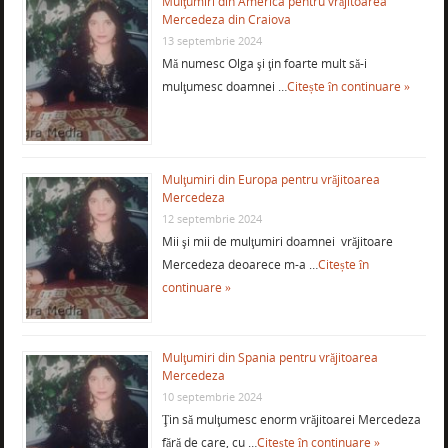
Mulţumiri din America pentru vrăjitoarea
Mercedeza din Craiova
13 septembrie 2024
Mă numesc Olga şi ţin foarte mult să-i
mulţumesc doamnei …
Citește în continuare »
Mulţumiri din Europa pentru vrăjitoarea
Mercedeza
12 septembrie 2024
Mii şi mii de mulţumiri doamnei vrăjitoare
Mercedeza deoarece m-a …
Citește în
continuare »
Mulţumiri din Spania pentru vrăjitoarea
Mercedeza
10 septembrie 2024
Ţin să mulţumesc enorm vrăjitoarei Mercedeza
fără de care, cu …
Citește în continuare »