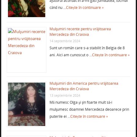
ajutorul acordat în a-mi găsi jumătatea, tocmai
când nu …
Citește în continuare »
Mulţumiri recente pentru vrăjitoarea
Mercedeza din Craiova
14 septembrie 2024
Sunt un român care s-a stabilit în Belgia de 8
ani. Aici am cunoscut o …
Citește în continuare »
Mulţumiri din America pentru vrăjitoarea
Mercedeza din Craiova
13 septembrie 2024
Mă numesc Olga şi ţin foarte mult să-i
mulţumesc doamnei Mercedeza deoarece prin
puterile ei …
Citește în continuare »