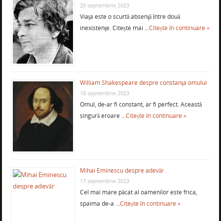
20 septembrie 2023
Viaţa este o scurtă absenţă între două
inexistenţe. Citește mai …
Citește în continuare »
William Shakespeare despre constanţa omului
18 septembrie 2023
Omul, de-ar fi constant, ar fi perfect. Această
singură eroare …
Citește în continuare »
Mihai Eminescu despre adevăr
17 septembrie 2023
Cel mai mare păcat al oamenilor este frica,
spaima de-a …
Citește în continuare »