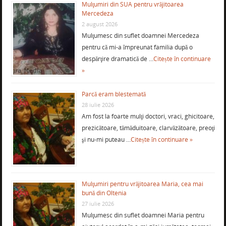
Mulţumiri din SUA pentru vrăjitoarea
Mercedeza
2 august 2026
Mulţumesc din suflet doamnei Mercedeza
pentru că mi-a împreunat familia după o
despărţire dramatică de …
Citește în continuare
»
Parcă eram blestemată
28 iulie 2026
Am fost la foarte mulţi doctori, vraci, ghicitoare,
prezicătoare, tămăduitoare, clarvăzătoare, preoţi
şi nu-mi puteau …
Citește în continuare »
Mulţumiri pentru vrăjitoarea Maria, cea mai
bună din Oltenia
27 iulie 2026
Mulţumesc din suflet doamnei Maria pentru