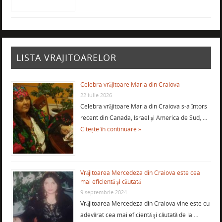
LISTA VRAJITOARELOR
Celebra vrăjitoare Maria din Craiova
22 iulie 2026
Celebra vrăjitoare Maria din Craiova s-a întors
recent din Canada, Israel şi America de Sud, …
Citește în continuare »
Vrăjitoarea Mercedeza din Craiova este cea
mai eficientă şi căutată
9 septembrie 2024
Vrăjitoarea Mercedeza din Craiova vine este cu
adevărat cea mai eficientă şi căutată de la …