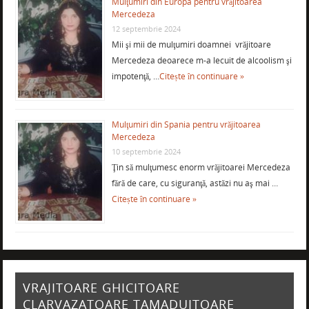
Mulţumiri din Europa pentru vrăjitoarea
Mercedeza
12 septembrie 2024
Mii şi mii de mulţumiri doamnei vrăjitoare
Mercedeza deoarece m-a lecuit de alcoolism şi
impotenţă, …
Citește în continuare »
Mulţumiri din Spania pentru vrăjitoarea
Mercedeza
10 septembrie 2024
Ţin să mulţumesc enorm vrăjitoarei Mercedeza
fără de care, cu siguranţă, astăzi nu aş mai …
Citește în continuare »
VRAJITOARE GHICITOARE
CLARVAZATOARE TAMADUITOARE