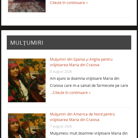
Citește în continuare »
MULȚUMIRI
Mulţumiri din Spania şi Anglia pentru
vrăjitoarea Maria din Craiova
8 august 2026
Am ajuns la doamna vrăjitoare Maria din
Craiova care m-a salvat de farmecele pe care
…
Citește în continuare »
Mulţumiri din America de Nord pentru
vrăjitoarea Maria din Craiova
7 august 2026
Mulţumesc mult doamnei vrăjitoare Maria din