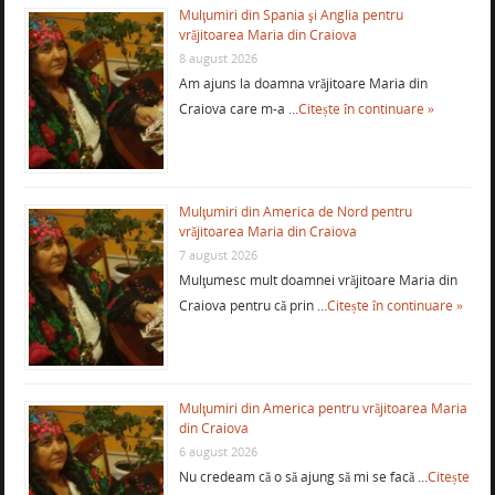
Mulţumiri din Spania şi Anglia pentru
vrăjitoarea Maria din Craiova
8 august 2026
Am ajuns la doamna vrăjitoare Maria din
Craiova care m-a …
Citește în continuare »
Mulţumiri din America de Nord pentru
vrăjitoarea Maria din Craiova
7 august 2026
Mulţumesc mult doamnei vrăjitoare Maria din
Craiova pentru că prin …
Citește în continuare »
Mulţumiri din America pentru vrăjitoarea Maria
din Craiova
6 august 2026
Nu credeam că o să ajung să mi se facă …
Citește