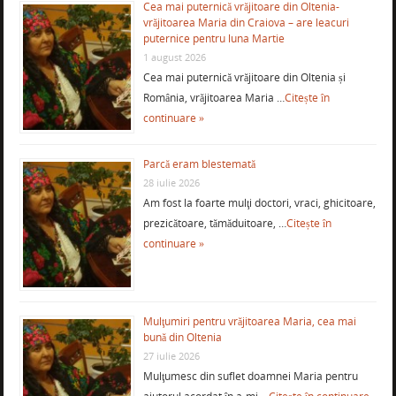
Cea mai puternică vrăjitoare din Oltenia-
vrăjitoarea Maria din Craiova – are leacuri
puternice pentru luna Martie
1 august 2026
Cea mai puternică vrăjitoare din Oltenia și
România, vrăjitoarea Maria …
Citește în
continuare »
Parcă eram blestemată
28 iulie 2026
Am fost la foarte mulţi doctori, vraci, ghicitoare,
prezicătoare, tămăduitoare, …
Citește în
continuare »
Mulţumiri pentru vrăjitoarea Maria, cea mai
bună din Oltenia
27 iulie 2026
Mulţumesc din suflet doamnei Maria pentru