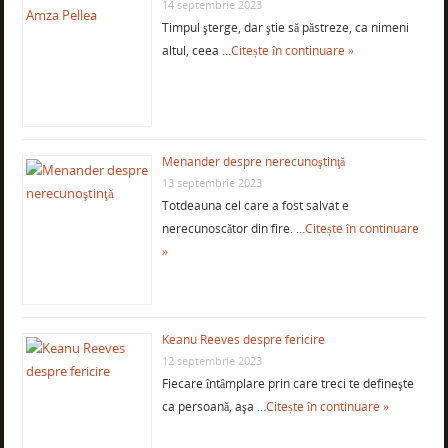
14 septembrie 2023
Timpul şterge, dar ştie să păstreze, ca nimeni
altul, ceea …
Citește în continuare »
Menander despre nerecunoştinţă
13 septembrie 2023
Totdeauna cel care a fost salvat e
nerecunoscător din fire. …
Citește în continuare
»
Keanu Reeves despre fericire
12 septembrie 2023
Fiecare întâmplare prin care treci te defineşte
ca persoană, aşa …
Citește în continuare »