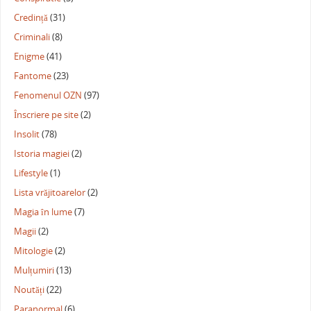
Credință
(31)
Criminali
(8)
Enigme
(41)
Fantome
(23)
Fenomenul OZN
(97)
Înscriere pe site
(2)
Insolit
(78)
Istoria magiei
(2)
Lifestyle
(1)
Lista vrăjitoarelor
(2)
Magia în lume
(7)
Magii
(2)
Mitologie
(2)
Mulțumiri
(13)
Noutăți
(22)
Paranormal
(6)