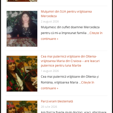
Mulţumiri din SUA pentru vrăjitoarea
Mercedeza
2 august 2026
Mulţumesc din suflet doamnei Mercedeza
pentru că mi-a împreunat familia …
Citește în
continuare »
Cea mai puternică vrăjitoare din Oltenia-
vrăjitoarea Maria din Craiova – are leacuri
puternice pentru luna Martie
1 august 2026
Cea mai puternică vrăjitoare din Oltenia și
România, vrăjitoarea Maria …
Citește în
continuare »
Parcă eram blestemată
28 iulie 2026
Am fost la foarte mulţi doctori, vraci, ghicitoare,