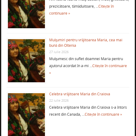
prezicătoare, tămăduitoare, …
Citește în
continuare »
Mulţumiri pentru vrăjitoarea Maria, cea mai
bună din Oltenia
27 iulie 2026
Mulţumesc din suflet doamnei Maria pentru
ajutorul acordat în a-mi …
Citește în continuare
»
Celebra vrăjitoare Maria din Craiova
22 iulie 2026
Celebra vrăjitoare Maria din Craiova s-a întors
recent din Canada, …
Citește în continuare »