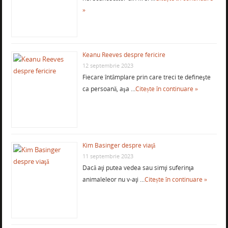
»
Keanu Reeves despre fericire
12 septembrie 2023
Fiecare întâmplare prin care treci te defineşte
ca persoană, aşa …
Citește în continuare »
Kim Basinger despre viaţă
11 septembrie 2023
Dacă aţi putea vedea sau simţi suferinţa
animaleleor nu v-aţi …
Citește în continuare »