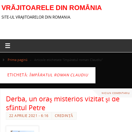
VRĂJITOARELE DIN ROMÂNIA
SITE-UL VRAJITOARELOR DIN ROMANIA.
Prima pagină
»
Articole etichetate "împăratul roman Claudiu"
ETICHETĂ:
ÎMPĂRATUL ROMAN CLAUDIU
NICIUN COMENTARIU
Derba, un oraş misterios vizitat şi de
sfântul Petre
22 APRILIE 2021 - 6:16
CREDINȚĂ