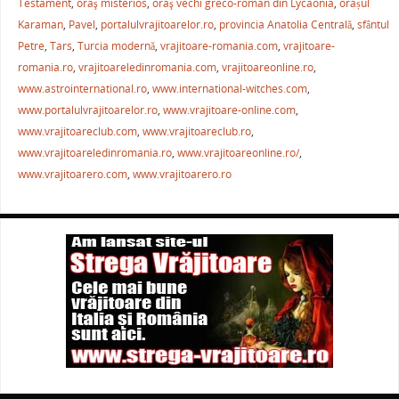
b
st
A
a
Testament
,
oraş misterios
,
oraş vechi greco-roman din Lycaonia
,
orașul
Karaman
,
Pavel
,
portalulvrajitoarelor.ro
,
provincia Anatolia Centrală
,
sfântul
o
p
ză
Petre
,
Tars
,
Turcia modernă
,
vrajitoare-romania.com
,
vrajitoare-
o
p
romania.ro
,
vrajitoareledinromania.com
,
vrajitoareonline.ro
,
k
www.astrointernational.ro
,
www.international-witches.com
,
www.portalulvrajitoarelor.ro
,
www.vrajitoare-online.com
,
www.vrajitoareclub.com
,
www.vrajitoareclub.ro
,
www.vrajitoareledinromania.ro
,
www.vrajitoareonline.ro/
,
www.vrajitoarero.com
,
www.vrajitoarero.ro