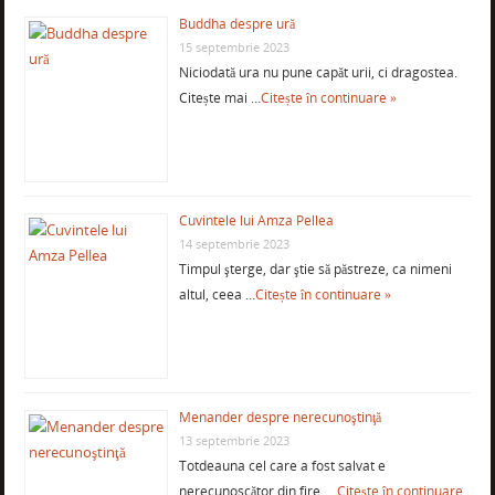
Buddha despre ură
15 septembrie 2023
Niciodată ura nu pune capăt urii, ci dragostea.
Citește mai …
Citește în continuare »
Cuvintele lui Amza Pellea
14 septembrie 2023
Timpul şterge, dar ştie să păstreze, ca nimeni
altul, ceea …
Citește în continuare »
Menander despre nerecunoştinţă
13 septembrie 2023
Totdeauna cel care a fost salvat e
nerecunoscător din fire. …
Citește în continuare