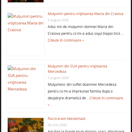
Mulţumiri pentru vrăjitoarea Maria din Craiova
5 august 2026
Aduc mii de mulţumiri domnei Maria din
Craiova pentru că mi-a adus soţul înapoi încă …
Citește în continuare »
Mulţumiri din SUA pentru vrăjitoarea
Mercedeza
2 august 2026
Mulţumesc din suflet doamnei Mercedeza
pentru că mi-a împreunat familia după o
despărţire dramatică de …
Citește în continuare
»
Parcă eram blestemată
28 iulie 2026
Am fost la foarte mulţi doctori, vraci, ghicitoare,