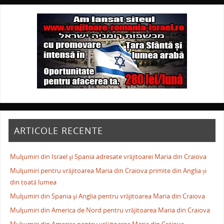
ARTICOLE RECENTE
Mulţumiri din Israel şi Spania adresate vrăjitoarei Maria din Craiova
Mulţumiri pentru vrăjitoarea Maria din Craiova primite din Anglia și
din toată lumea
Mulţumiri din Spania şi Anglia pentru vrăjitoarea Maria din Craiova
Mulţumiri din America de Nord pentru vrăjitoarea Maria din Craiova