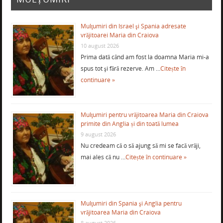
Mulţumiri din Israel şi Spania adresate
vrăjitoarei Maria din Craiova
10 august 2026
Prima dată când am fost la doamna Maria mi-a
spus tot şi fără rezerve. Am …
Citește în
continuare »
Mulţumiri pentru vrăjitoarea Maria din Craiova
primite din Anglia și din toată lumea
9 august 2026
Nu credeam că o să ajung să mi se facă vrăji,
mai ales că nu …
Citește în continuare »
Mulţumiri din Spania şi Anglia pentru
vrăjitoarea Maria din Craiova
8 august 2026