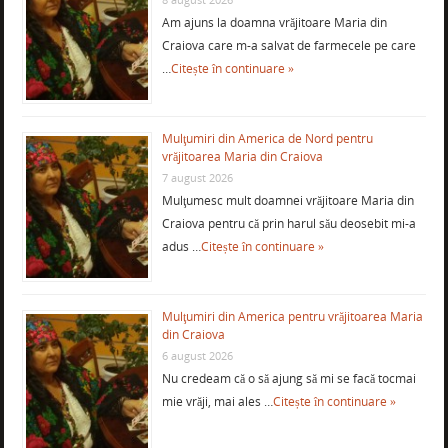
Am ajuns la doamna vrăjitoare Maria din
Craiova care m-a salvat de farmecele pe care
…
Citește în continuare »
Mulţumiri din America de Nord pentru
vrăjitoarea Maria din Craiova
7 august 2026
Mulţumesc mult doamnei vrăjitoare Maria din
Craiova pentru că prin harul său deosebit mi-a
adus …
Citește în continuare »
Mulţumiri din America pentru vrăjitoarea Maria
din Craiova
6 august 2026
Nu credeam că o să ajung să mi se facă tocmai
mie vrăji, mai ales …
Citește în continuare »