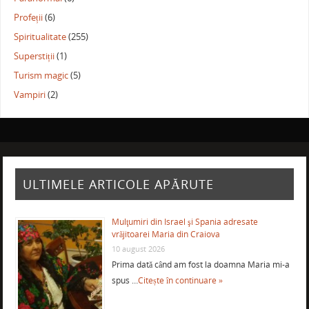
Profeții
(6)
Spiritualitate
(255)
Superstiții
(1)
Turism magic
(5)
Vampiri
(2)
ULTIMELE ARTICOLE APĂRUTE
Mulţumiri din Israel şi Spania adresate
vrăjitoarei Maria din Craiova
10 august 2026
Prima dată când am fost la doamna Maria mi-a
spus …
Citește în continuare »