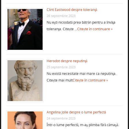
Clint Eastwood despre toleranţă
26 septembrie 2023
Nu eşti niciodată prea bătrân pentru a învăţa
toleranţa. Citește …
Citește în continuare »
Herodot despre neputinţă
25 septembrie 2023
Nu există necesitate mai mare ca neputinţa.
Citește mai mult
Citește în continuare »
Angelina Jolie despre o lume perfectă
24 septembrie 2023
Într-o lume perfectă, m-aş plimba fără cămaşă.