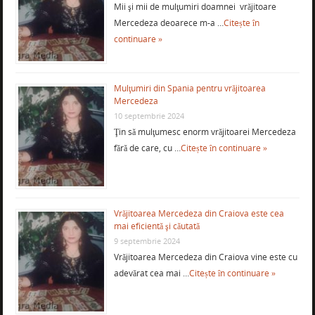
Mii şi mii de mulţumiri doamnei vrăjitoare
Mercedeza deoarece m-a …
Citește în
continuare »
Mulţumiri din Spania pentru vrăjitoarea
Mercedeza
10 septembrie 2024
Ţin să mulţumesc enorm vrăjitoarei Mercedeza
fără de care, cu …
Citește în continuare »
Vrăjitoarea Mercedeza din Craiova este cea
mai eficientă şi căutată
9 septembrie 2024
Vrăjitoarea Mercedeza din Craiova vine este cu
adevărat cea mai …
Citește în continuare »