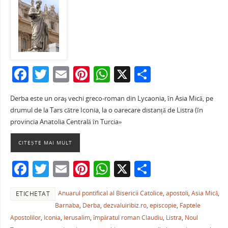
F
T
E
Pi
W
X
P
a
w
m
nt
h
ar
Derba este un oraş vechi greco-roman din Lycaonia, în Asia Mică, pe
c
itt
ai
er
at
ta
drumul de la Tars către Iconia, la o oarecare distanță de Listra (în
e
er
l
e
s
je
provincia Anatolia Centrală în Turcia»
b
st
A
a
CITEȘTE MAI MULT
o
p
ză
F
T
E
Pi
W
X
P
o
p
a
w
m
nt
h
ar
k
Anuarul pontifical al Bisericii Catolice
,
apostoli
,
Asia Mică
,
ETICHETAT
c
itt
ai
er
at
ta
Barnaba
,
Derba
,
dezvaluiribiz.ro
,
episcopie
,
Faptele
e
er
l
e
s
je
Apostolilor
,
Iconia
,
Ierusalim
,
împăratul roman Claudiu
,
Listra
,
Noul