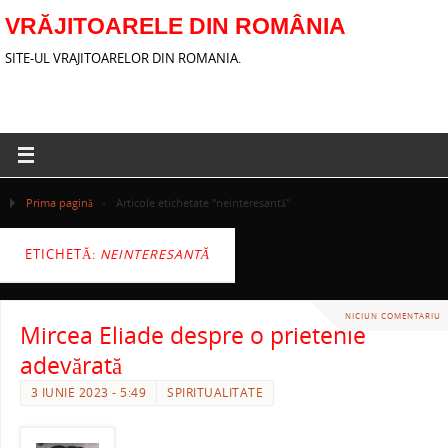
VRĂJITOARELE DIN ROMÂNIA
SITE-UL VRAJITOARELOR DIN ROMANIA.
Prima pagină
»
Articole etichetate "neinteresantă"
ETICHETĂ:
NEINTERESANTĂ
NICIUN COMENTARIU
Mircea Eliade despre o prietenie
adevărată
3 IUNIE 2023 - 5:49
SPIRITUALITATE