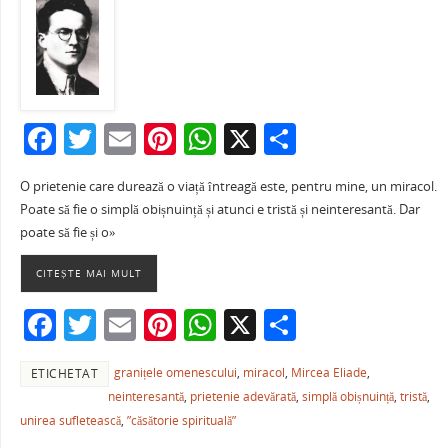
F
T
E
Pi
W
X
P
a
w
m
nt
h
ar
O prietenie care durează o viață întreagă este, pentru mine, un miracol.
c
itt
ai
er
at
ta
Poate să fie o simplă obișnuință și atunci e tristă și neinteresantă. Dar
e
er
l
e
s
je
poate să fie și o»
b
st
A
a
CITEȘTE MAI MULT
o
p
ză
F
T
E
Pi
W
X
P
o
p
a
w
m
nt
h
ar
k
granițele omenescului
,
miracol
,
Mircea Eliade
,
ETICHETAT
c
itt
ai
er
at
ta
neinteresantă
,
prietenie adevărată
,
simplă obișnuință
,
tristă
,
e
er
l
e
s
je
unirea sufletească
,
”căsătorie spirituală”