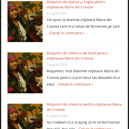
Mulţumiri din Spania şi Anglia pentru
vrăjitoarea Maria din Craiova
8 august 2026
Am ajuns la doamna vrăjitoare Maria din
Craiova care m-a salvat de farmecele pe care
…
Citește în continuare »
Mulţumiri din America de Nord pentru
vrăjitoarea Maria din Craiova
7 august 2026
Mulţumesc mult doamnei vrăjitoare Maria din
Craiova pentru că prin harul său deosebit mi-a
adus …
Citește în continuare »
Mulţumiri din America pentru vrăjitoarea Maria
din Craiova
6 august 2026
Nu credeam că o să ajung să mi se facă tocmai
mie vrăji, mai ales …
Citește în continuare »