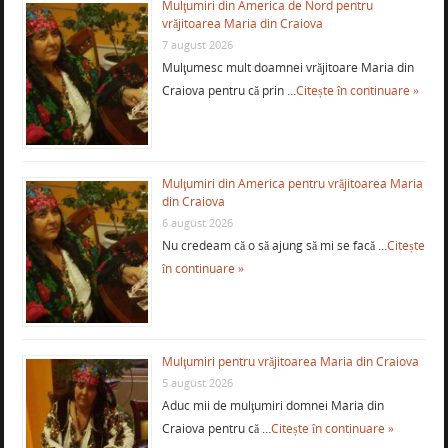
Mulţumiri din America de Nord pentru
vrăjitoarea Maria din Craiova
7 august 2026
Mulţumesc mult doamnei vrăjitoare Maria din
Craiova pentru că prin …
Citește în continuare »
Mulţumiri din America pentru vrăjitoarea Maria
din Craiova
6 august 2026
Nu credeam că o să ajung să mi se facă …
Citește
în continuare »
Mulţumiri pentru vrăjitoarea Maria din Craiova
5 august 2026
Aduc mii de mulţumiri domnei Maria din
Craiova pentru că …
Citește în continuare »