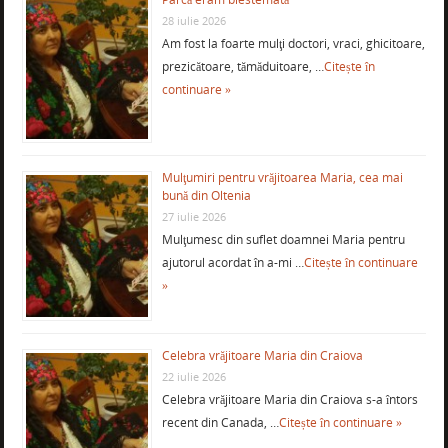
28 iulie 2026
Am fost la foarte mulţi doctori, vraci, ghicitoare,
prezicătoare, tămăduitoare, …
Citește în
continuare »
Mulţumiri pentru vrăjitoarea Maria, cea mai
bună din Oltenia
27 iulie 2026
Mulţumesc din suflet doamnei Maria pentru
ajutorul acordat în a-mi …
Citește în continuare
»
Celebra vrăjitoare Maria din Craiova
22 iulie 2026
Celebra vrăjitoare Maria din Craiova s-a întors
recent din Canada, …
Citește în continuare »