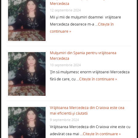
Mercedeza
12 septembrie 2024
Mii şi mii de mulţumiri doamnei vrăjitoare
Mercedeza deoarece m-a …
Citește în
continuare »
Mulţumiri din Spania pentru vrăjitoarea
Mercedeza
10 septembrie 2024
Ţin să mulţumesc enorm vrăjitoarei Mercedeza
fără de care, cu …
Citește în continuare »
Vrăjitoarea Mercedeza din Craiova este cea
mai eficientă şi căutată
9 septembrie 2024
Vrăjitoarea Mercedeza din Craiova vine este cu
adevărat cea mai …
Citește în continuare »