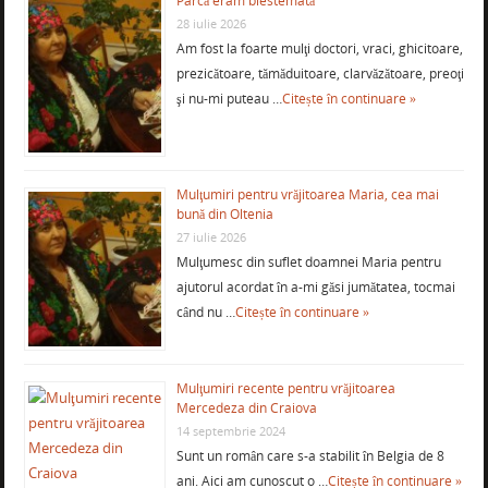
Parcă eram blestemată
28 iulie 2026
Am fost la foarte mulţi doctori, vraci, ghicitoare,
prezicătoare, tămăduitoare, clarvăzătoare, preoţi
şi nu-mi puteau …
Citește în continuare »
Mulţumiri pentru vrăjitoarea Maria, cea mai
bună din Oltenia
27 iulie 2026
Mulţumesc din suflet doamnei Maria pentru
ajutorul acordat în a-mi găsi jumătatea, tocmai
când nu …
Citește în continuare »
Mulţumiri recente pentru vrăjitoarea
Mercedeza din Craiova
14 septembrie 2024
Sunt un român care s-a stabilit în Belgia de 8
ani. Aici am cunoscut o …
Citește în continuare »