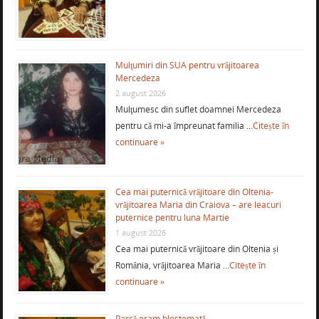
Mulţumiri din SUA pentru vrăjitoarea
Mercedeza
2 august 2026
Mulţumesc din suflet doamnei Mercedeza
pentru că mi-a împreunat familia …
Citește în
continuare »
Cea mai puternică vrăjitoare din Oltenia-
vrăjitoarea Maria din Craiova – are leacuri
puternice pentru luna Martie
1 august 2026
Cea mai puternică vrăjitoare din Oltenia și
România, vrăjitoarea Maria …
Citește în
continuare »
Parcă eram blestemată