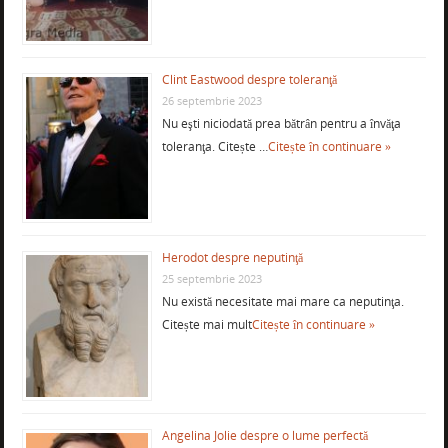
Clint Eastwood despre toleranţă
26 septembrie 2023
Nu eşti niciodată prea bătrân pentru a învăţa
toleranţa. Citește …
Citește în continuare »
Herodot despre neputinţă
25 septembrie 2023
Nu există necesitate mai mare ca neputinţa.
Citește mai mult
Citește în continuare »
Angelina Jolie despre o lume perfectă