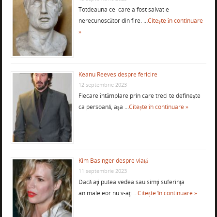
Totdeauna cel care a fost salvat e
nerecunoscător din fire. …
Citește în continuare
»
Keanu Reeves despre fericire
12 septembrie 2023
Fiecare întâmplare prin care treci te defineşte
ca persoană, aşa …
Citește în continuare »
Kim Basinger despre viaţă
11 septembrie 2023
Dacă aţi putea vedea sau simţi suferinţa
animaleleor nu v-aţi …
Citește în continuare »