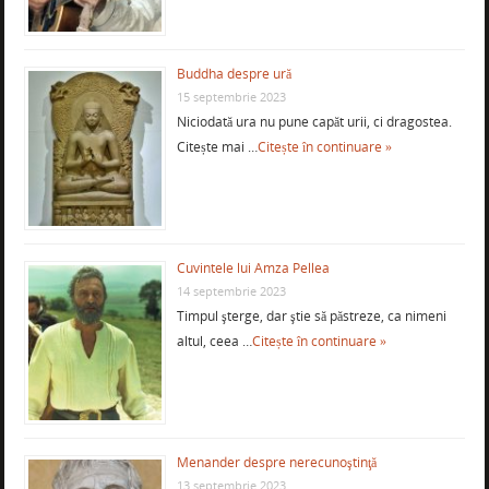
Buddha despre ură
15 septembrie 2023
Niciodată ura nu pune capăt urii, ci dragostea.
Citește mai …
Citește în continuare »
Cuvintele lui Amza Pellea
14 septembrie 2023
Timpul şterge, dar ştie să păstreze, ca nimeni
altul, ceea …
Citește în continuare »
Menander despre nerecunoştinţă
13 septembrie 2023