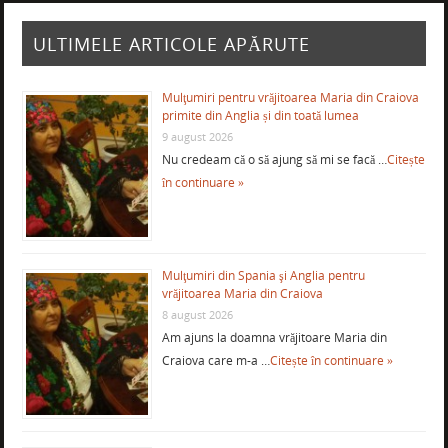
ULTIMELE ARTICOLE APĂRUTE
Mulţumiri pentru vrăjitoarea Maria din Craiova
primite din Anglia și din toată lumea
9 august 2026
Nu credeam că o să ajung să mi se facă …
Citește
în continuare »
Mulţumiri din Spania şi Anglia pentru
vrăjitoarea Maria din Craiova
8 august 2026
Am ajuns la doamna vrăjitoare Maria din
Craiova care m-a …
Citește în continuare »