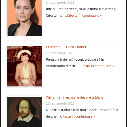
24 septembrie 2023
Într-o lume perfectă, m-aş plimba fără cămaşă.
Citește mai …
Citește în continuare »
Cuvintele lui Coco Chanel
23 septembrie 2023
Pentru a fi de neînlocuit, trebuie să fii
întotdeauna diferit. …
Citește în continuare »
William Shakespeare despre trădare
22 septembrie 2023
Nu există trădare mai mare decât trădarea față
de tine …
Citește în continuare »