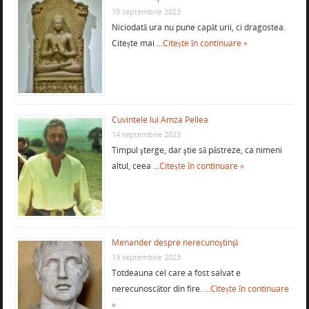
15 septembrie 2023
Niciodată ura nu pune capăt urii, ci dragostea.
Citește mai …
Citește în continuare »
Cuvintele lui Amza Pellea
14 septembrie 2023
Timpul şterge, dar ştie să păstreze, ca nimeni
altul, ceea …
Citește în continuare »
Menander despre nerecunoştinţă
13 septembrie 2023
Totdeauna cel care a fost salvat e
nerecunoscător din fire. …
Citește în continuare
»