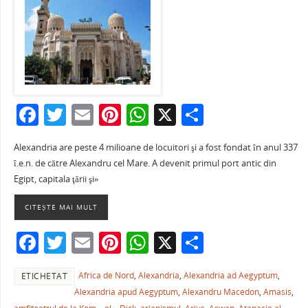
F
T
E
Pi
W
X
P
a
w
m
nt
h
ar
Alexandria are peste 4 milioane de locuitori şi a fost fondat în anul 337
c
itt
ai
er
at
ta
î.e.n. de către Alexandru cel Mare. A devenit primul port antic din
e
er
l
e
s
je
Egipt, capitala ţării şi»
b
st
A
a
CITEȘTE MAI MULT
o
p
ză
F
T
E
Pi
W
X
P
o
p
a
w
m
nt
h
ar
k
Africa de Nord
,
Alexandria
,
Alexandria ad Aegyptum
,
ETICHETAT
c
itt
ai
er
at
ta
Alexandria apud Aegyptum
,
Alexandru Macedon
,
Amasis
,