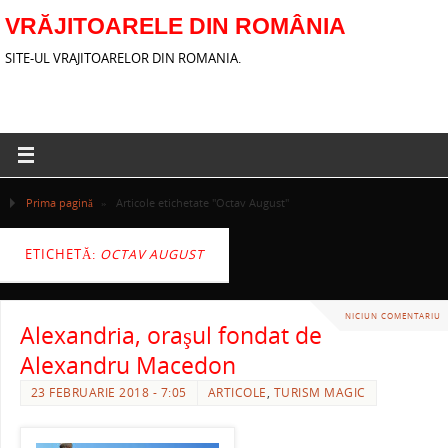
VRĂJITOARELE DIN ROMÂNIA
SITE-UL VRAJITOARELOR DIN ROMANIA.
Prima pagină
»
Articole etichetate "Octav August"
ETICHETĂ:
OCTAV AUGUST
NICIUN COMENTARIU
Alexandria, oraşul fondat de
Alexandru Macedon
23 FEBRUARIE 2018 - 7:05
ARTICOLE
,
TURISM MAGIC