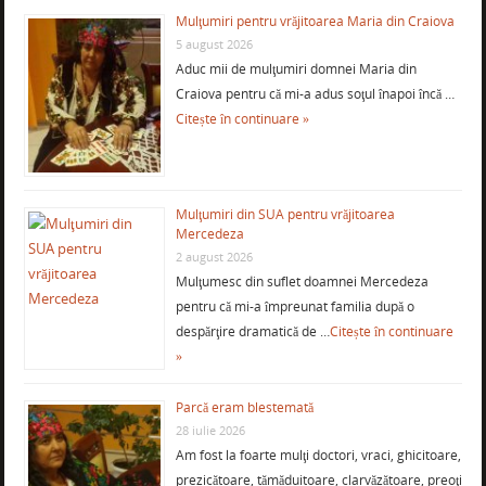
Mulţumiri pentru vrăjitoarea Maria din Craiova
5 august 2026
Aduc mii de mulţumiri domnei Maria din
Craiova pentru că mi-a adus soţul înapoi încă …
Citește în continuare »
Mulţumiri din SUA pentru vrăjitoarea
Mercedeza
2 august 2026
Mulţumesc din suflet doamnei Mercedeza
pentru că mi-a împreunat familia după o
despărţire dramatică de …
Citește în continuare
»
Parcă eram blestemată
28 iulie 2026
Am fost la foarte mulţi doctori, vraci, ghicitoare,
prezicătoare, tămăduitoare, clarvăzătoare, preoţi