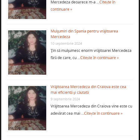
Mercedeza deoarece m-a …
Citește în
continuare »
Mulţumiri din Spania pentru vrăjitoarea
Mercedeza
10 septembrie 2024
Ţin să mulţumesc enorm vrăjitoarei Mercedeza
fără de care, cu …
Citește în continuare »
Vrăjitoarea Mercedeza din Craiova este cea
mai eficientă şi căutată
9 septembrie 2024
Vrăjitoarea Mercedeza din Craiova vine este cu
adevărat cea mai …
Citește în continuare »