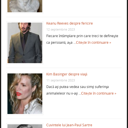
Keanu Reeves despre fericire
12 septembrie 2023
Fiecare întâmplare prin care treci te defineşte
ca persoană, aşa …
Citește în continuare »
Kim Basinger despre viaţă
11 septembrie 2023
Dacă aţi putea vedea sau simţi suferinţa
animaleleor nu v-aţi …
Citește în continuare »
Cuvintele lui Jean-Paul Sartre