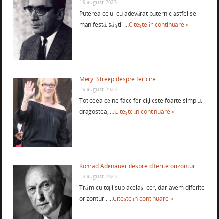
19 august 2023
Puterea celui cu adevărat puternic astfel se
manifestă: să știi …
Citește în continuare »
Meryl Streep despre fericire
19 august 2023
Tot ceea ce ne face fericiţi este foarte simplu:
dragostea, …
Citește în continuare »
Konrad Adenauer despre diferite orizonturi
18 august 2023
Trăim cu toții sub același cer, dar avem diferite
orizonturi. …
Citește în continuare »