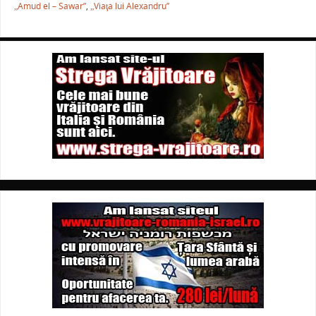
„Amud el – Sawar”
,
„Viaţa lui Alexandru”