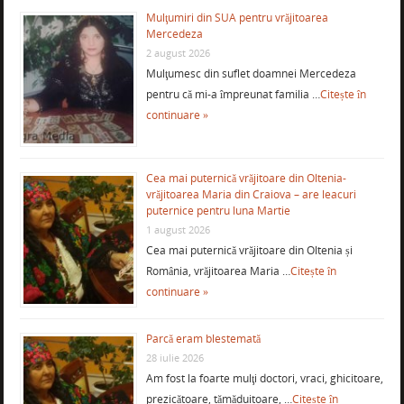
Mulţumiri din SUA pentru vrăjitoarea
Mercedeza
2 august 2026
Mulţumesc din suflet doamnei Mercedeza
pentru că mi-a împreunat familia …
Citește în
continuare »
Cea mai puternică vrăjitoare din Oltenia-
vrăjitoarea Maria din Craiova – are leacuri
puternice pentru luna Martie
1 august 2026
Cea mai puternică vrăjitoare din Oltenia și
România, vrăjitoarea Maria …
Citește în
continuare »
Parcă eram blestemată
28 iulie 2026
Am fost la foarte mulţi doctori, vraci, ghicitoare,
prezicătoare, tămăduitoare, …
Citește în