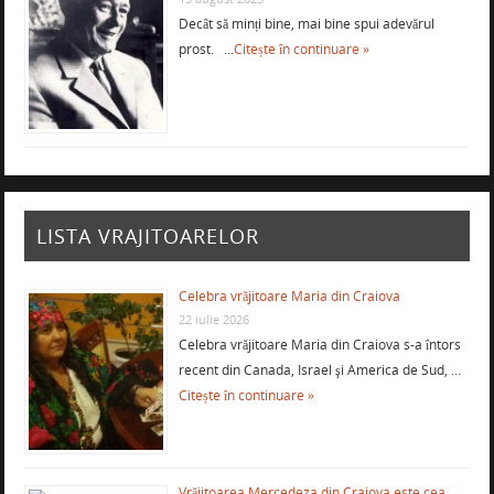
Decât să minți bine, mai bine spui adevărul
prost. …
Citește în continuare »
LISTA VRAJITOARELOR
Celebra vrăjitoare Maria din Craiova
22 iulie 2026
Celebra vrăjitoare Maria din Craiova s-a întors
recent din Canada, Israel şi America de Sud, …
Citește în continuare »
Vrăjitoarea Mercedeza din Craiova este cea