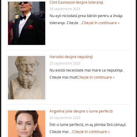
Clint Eastwood despre toleranţă
26 septembrie 2023
Nu eşti niciodată prea bătrân pentru a învăţa
toleranţa. Citește …
Citește în continuare »
Herodot despre neputinţă
25 septembrie 2023
Nu există necesitate mai mare ca neputinţa.
Citește mai mult
Citește în continuare »
Angelina Jolie despre o lume perfectă
24 septembrie 2023
Într-o lume perfectă, m-aş plimba fără cămaşă.
Citește mai …
Citește în continuare »