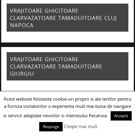
VRAJITOARE GHICITOARE
CLARVAZATOARE TAMADUITOARE CLUJ
NAPOCA
VRAJITOARE GHICITOARE
CLARVAZATOARE TAMADUITOARE
GIURGIU
Acest website foloseste cookie-uri proprii si ale tertilor pentru
a furniza vizitatorilor o experienta mult mai buna de navigare
VRAJITOARE GHICITOARE
CLARVAZATOARE TAMADUITOARE
si servicii adaptate nevoilor si interesului fiecaruia.
Acceptă
CONSTANTA
Citește mai mult
Respinge