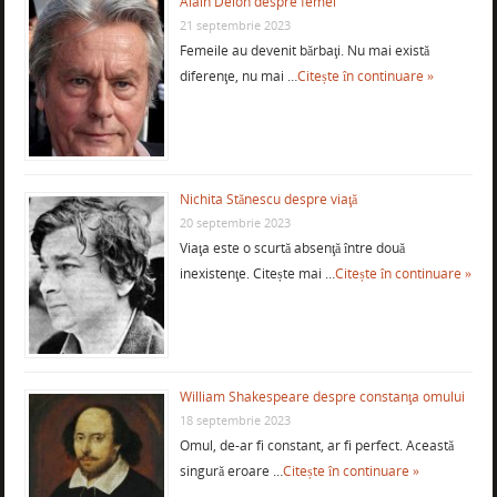
Alain Delon despre femei
21 septembrie 2023
Femeile au devenit bărbaţi. Nu mai există
diferenţe, nu mai …
Citește în continuare »
Nichita Stănescu despre viaţă
20 septembrie 2023
Viaţa este o scurtă absenţă între două
inexistenţe. Citește mai …
Citește în continuare »
William Shakespeare despre constanţa omului
18 septembrie 2023
Omul, de-ar fi constant, ar fi perfect. Această
singură eroare …
Citește în continuare »