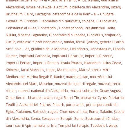
e
er
l
e
s
je
amfiteatrul de la Kom – el – Dick
,
arianismul
,
Arius
,
Aswan
,
Atanasie al
b
st
A
a
Alexandriei
,
bătălia navală de la Actium
,
biblioteca din Alexandria
,
Bizanţ
,
Brucheum
,
Cairo
,
Cartagina
,
catacombele de la Kom – el – Chuqafa
,
o
p
ză
Cesareum
,
Christos
,
Cleomenes din Naucratis
,
coloana lui Diocletian
,
o
p
Constantin al III-lea
,
Constantin I
,
Constantinopol
,
creştinismul
,
Delta
k
Nilului
,
dinastia Lagideilor
,
Dinocrates din Rhodos
,
Diocletius
,
emporion
,
Euclid
,
evreiesc
,
filozof neoplatonic
,
fondat
,
fortul Qaitbay
,
generalul arab
Amr ibn al - As
,
grădinile de la Montaza
,
Heliodorus
,
Hepastadium
,
Hipatia
,
Homer
,
împăratul Caracalla
,
împăratul Heraclius
,
Imperiul Bizantin
,
Imperiul Persan
,
Imperiul Roman
,
insula Pharos
,
Iskanderia
,
Iulius Cezar
,
Khiberta
,
lacul Mareotis
,
Lagos
,
Maimonides
,
Marc Antoniu
,
Mării
Mediterane
,
Marina Regală Britanică
,
matematician
,
mormântul lui
Alexandru cel Mare
,
Museion
,
muzeul de bijuterii regale
,
muzeul greco –
roman
,
muzeul naţional din Alexandria
,
muzeul submarin
,
Octav August
,
Omar ibn al – Khattab
,
palatul regal Ras el Tin
,
patriarhul Cyrus
,
Patriarhul
Teofil al Alexandriei
,
Pharos
,
Plutarh
,
portul antic
,
primul port antic din
Egipt
,
Ptolomeu
,
Rakhotis
,
regele Chosroes al II-lea
,
Roma
,
Saladin
,
Şcoala
din Alexandria
,
Sema
,
Serapeum
,
Serapis
,
Soma
,
Sostratus din Cindus
,
taurii sacrii Apis
,
templul lui Isis
,
Templul lui Serapis
,
Teodosie I
,
waqz
,