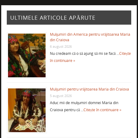
ULTIMELE ARTICOLE APĂRUTE
Mulţumiri din America pentru vrăjitoarea Maria
din Craiova
6 august 2026
Nu credeam că o să ajung să mi se facă …
Citește
în continuare »
Mulţumiri pentru vrăjitoarea Maria din Craiova
5 august 2026
Aduc mii de mulţumiri domnei Maria din
Craiova pentru că …
Citește în continuare »