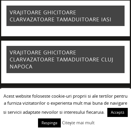
VRAJITOARE GHICITOARE
CLARVAZATOARE TAMADUITOARE IASI
VRAJITOARE GHICITOARE
CLARVAZATOARE TAMADUITOARE CLUJ
NAPOCA
Acest website foloseste cookie-uri proprii si ale tertilor pentru
VRAJITOARE GHICITOARE
a furniza vizitatorilor o experienta mult mai buna de navigare
CLARVAZATOARE TAMADUITOARE
si servicii adaptate nevoilor si interesului fiecaruia.
Acceptă
GIURGIU
Citește mai mult
Respinge