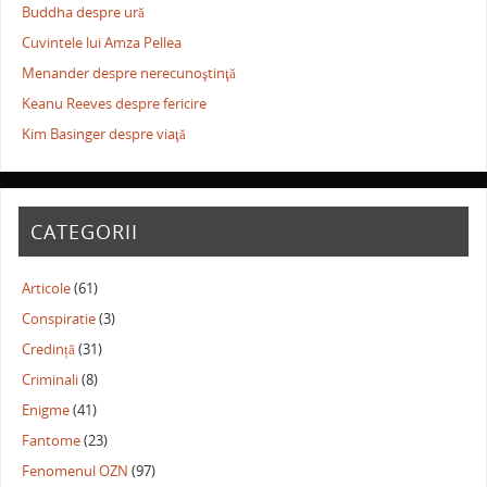
Buddha despre ură
Cuvintele lui Amza Pellea
Menander despre nerecunoştinţă
Keanu Reeves despre fericire
Kim Basinger despre viaţă
CATEGORII
Articole
(61)
Conspiratie
(3)
Credință
(31)
Criminali
(8)
Enigme
(41)
Fantome
(23)
Fenomenul OZN
(97)