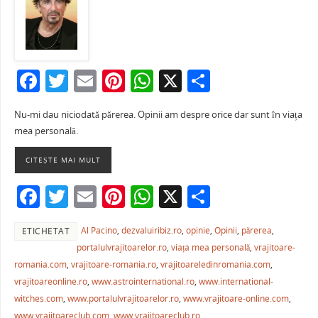
F
T
E
Pi
W
X
P
a
w
m
nt
h
ar
Nu-mi dau niciodată părerea. Opinii am despre orice dar sunt în viața
c
itt
ai
er
at
ta
mea personală.
e
er
l
e
s
je
CITEȘTE MAI MULT
b
st
A
a
o
p
ză
F
T
E
Pi
W
X
P
o
p
a
w
m
nt
h
ar
k
Al Pacino
,
dezvaluiribiz.ro
,
opinie
,
Opinii
,
părerea
,
ETICHETAT
c
itt
ai
er
at
ta
portalulvrajitoarelor.ro
,
viața mea personală
,
vrajitoare-
e
er
l
e
s
je
romania.com
,
vrajitoare-romania.ro
,
vrajitoareledinromania.com
,
b
st
A
a
vrajitoareonline.ro
,
www.astrointernational.ro
,
www.international-
witches.com
,
www.portalulvrajitoarelor.ro
,
www.vrajitoare-online.com
,
o
p
ză
www.vrajitoareclub.com
,
www.vrajitoareclub.ro
,