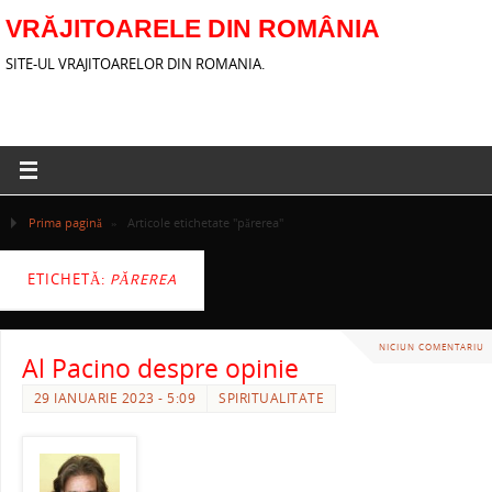
VRĂJITOARELE DIN ROMÂNIA
SITE-UL VRAJITOARELOR DIN ROMANIA.
Prima pagină
»
Articole etichetate "părerea"
ETICHETĂ:
PĂREREA
NICIUN COMENTARIU
Al Pacino despre opinie
29 IANUARIE 2023 - 5:09
SPIRITUALITATE