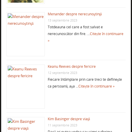
Menander despre nerecunoştinţă
13 septembrie 2023
Totdeauna cel care a fost salvat e
nerecunoscător din fire. …
Citește în continuare
»
Keanu Reeves despre fericire
12 septembrie 2023
Fiecare întâmplare prin care treci te defineşte
ca persoană, aşa …
Citește în continuare »
Kim Basinger despre viaţă
11 septembrie 2023
Dacă aţi putea vedea sau simţi suferinţa