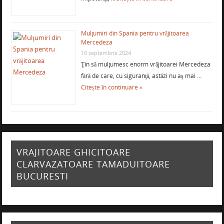
Mulţumiri din Spania pentru vrăjitoarea
Mercedeza
10 septembrie 2024
Ţin să mulţumesc enorm vrăjitoarei Mercedeza
fără de care, cu siguranţă, astăzi nu aş mai …
Citește în continuare »
VRAJITOARE GHICITOARE
CLARVAZATOARE TAMADUITOARE
BUCURESTI