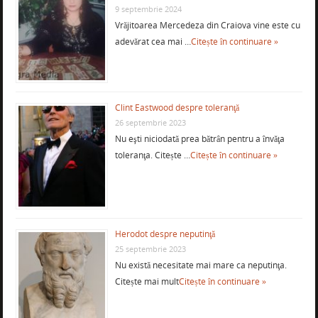
9 septembrie 2024
Vrăjitoarea Mercedeza din Craiova vine este cu
adevărat cea mai …
Citește în continuare »
Clint Eastwood despre toleranţă
26 septembrie 2023
Nu eşti niciodată prea bătrân pentru a învăţa
toleranţa. Citește …
Citește în continuare »
Herodot despre neputinţă
25 septembrie 2023
Nu există necesitate mai mare ca neputinţa.
Citește mai mult
Citește în continuare »