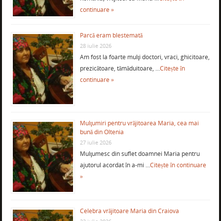
continuare »
Parcă eram blestemată
28 iulie 2026
Am fost la foarte mulţi doctori, vraci, ghicitoare,
prezicătoare, tămăduitoare, …
Citește în
continuare »
Mulţumiri pentru vrăjitoarea Maria, cea mai
bună din Oltenia
27 iulie 2026
Mulţumesc din suflet doamnei Maria pentru
ajutorul acordat în a-mi …
Citește în continuare
»
Celebra vrăjitoare Maria din Craiova