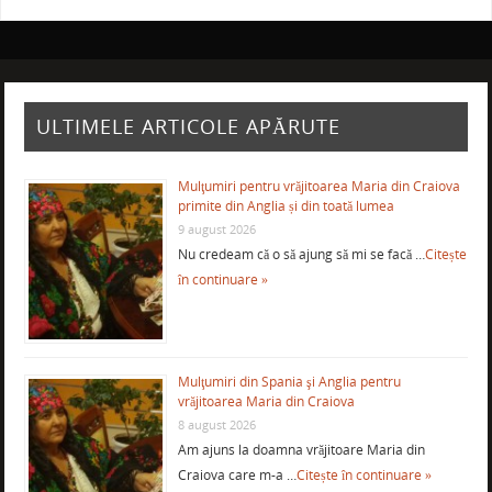
ULTIMELE ARTICOLE APĂRUTE
Mulţumiri pentru vrăjitoarea Maria din Craiova
primite din Anglia și din toată lumea
9 august 2026
Nu credeam că o să ajung să mi se facă …
Citește
în continuare »
Mulţumiri din Spania şi Anglia pentru
vrăjitoarea Maria din Craiova
8 august 2026
Am ajuns la doamna vrăjitoare Maria din
Craiova care m-a …
Citește în continuare »