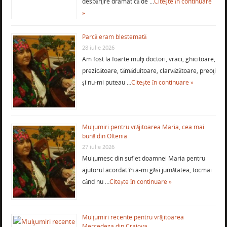
despărţire dramatică de …
Citește în continuare
»
Parcă eram blestemată
28 iulie 2026
Am fost la foarte mulţi doctori, vraci, ghicitoare,
prezicătoare, tămăduitoare, clarvăzătoare, preoţi
şi nu-mi puteau …
Citește în continuare »
Mulţumiri pentru vrăjitoarea Maria, cea mai
bună din Oltenia
27 iulie 2026
Mulţumesc din suflet doamnei Maria pentru
ajutorul acordat în a-mi găsi jumătatea, tocmai
când nu …
Citește în continuare »
Mulţumiri recente pentru vrăjitoarea
Mercedeza din Craiova