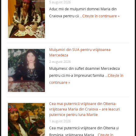
5 august 2026
Aduc mii de mulţumiri domnei Maria din
Craiova pentru că …
Citește în continuare »
Mulţumiri din SUA pentru vrăjitoarea
Mercedeza
2 august 2026
Mulţumesc din suflet doamnei Mercedeza
pentru că mi-a împreunat familia …
Citește în
continuare »
Cea mai puternică vrăjitoare din Oltenia-
vrăjitoarea Maria din Craiova – are leacuri
puternice pentru luna Martie
1 august 2026
Cea mai puternică vrăjitoare din Oltenia și
România, vrăjitoarea Maria …
Citește în