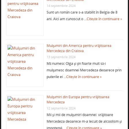
14 septembrie 2024
Sunt un român care s-a stabilit în Belgia de 8
ani. Aici am cunoscut o …
Citește în continuare »
Mulţumiri din America pentru vrăjitoarea
Mercedeza din Craiova
13 septembrie 2024
Mă numesc Olga şi ţin foarte mult să-i
mulţumesc doamnei Mercedeza deoarece prin
puterile ei …
Citește în continuare »
Mulţumiri din Europa pentru vrăjitoarea
Mercedeza
12 septembrie 2024
Mii şi mii de mulţumiri doamnei vrăjitoare
Mercedeza deoarece m-a lecuit de alcoolism şi
impotenţă, …
Citește în continuare »