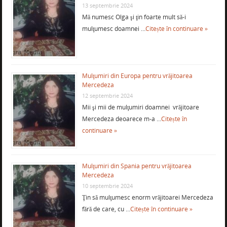
13 septembrie 2024
Mă numesc Olga şi ţin foarte mult să-i
mulţumesc doamnei …
Citește în continuare »
Mulţumiri din Europa pentru vrăjitoarea
Mercedeza
12 septembrie 2024
Mii şi mii de mulţumiri doamnei vrăjitoare
Mercedeza deoarece m-a …
Citește în
continuare »
Mulţumiri din Spania pentru vrăjitoarea
Mercedeza
10 septembrie 2024
Ţin să mulţumesc enorm vrăjitoarei Mercedeza
fără de care, cu …
Citește în continuare »