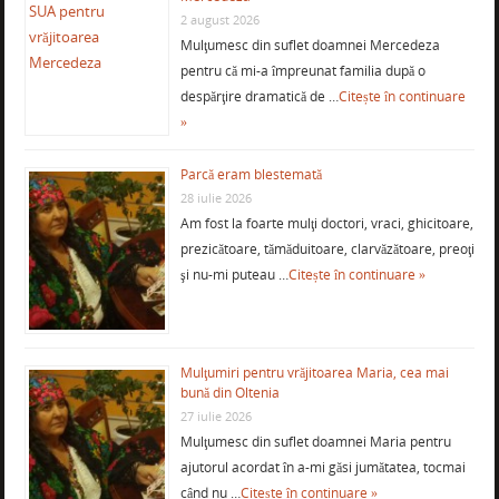
2 august 2026
Mulţumesc din suflet doamnei Mercedeza
pentru că mi-a împreunat familia după o
despărţire dramatică de …
Citește în continuare
»
Parcă eram blestemată
28 iulie 2026
Am fost la foarte mulţi doctori, vraci, ghicitoare,
prezicătoare, tămăduitoare, clarvăzătoare, preoţi
şi nu-mi puteau …
Citește în continuare »
Mulţumiri pentru vrăjitoarea Maria, cea mai
bună din Oltenia
27 iulie 2026
Mulţumesc din suflet doamnei Maria pentru
ajutorul acordat în a-mi găsi jumătatea, tocmai
când nu …
Citește în continuare »