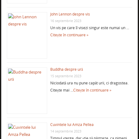
John Lennon despre vis
16 septembrie 2023
Un vis pe care îl visezi singur este numai un …
Citește în continuare »
Buddha despre ură
15 septembrie 2023
Niciodată ura nu pune capăt urii, ci dragostea.
Citește mai …
Citește în continuare »
Cuvintele lui Amza Pellea
14 septembrie 2023
Timpul şterge, dar ştie să păstreze, ca nimeni