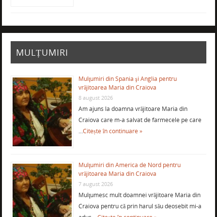
MULȚUMIRI
Mulţumiri din Spania şi Anglia pentru
vrăjitoarea Maria din Craiova
8 august 2026
Am ajuns la doamna vrăjitoare Maria din
Craiova care m-a salvat de farmecele pe care
…
Citește în continuare »
Mulţumiri din America de Nord pentru
vrăjitoarea Maria din Craiova
7 august 2026
Mulţumesc mult doamnei vrăjitoare Maria din
Craiova pentru că prin harul său deosebit mi-a