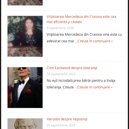
Vrăjitoarea Mercedeza din Craiova este cea
mai eficientă şi căutată
9 septembrie 2024
Vrăjitoarea Mercedeza din Craiova vine este cu
adevărat cea mai …
Citește în continuare »
Clint Eastwood despre toleranţă
26 septembrie 2023
Nu eşti niciodată prea bătrân pentru a învăţa
toleranţa. Citește …
Citește în continuare »
Herodot despre neputinţă
25 septembrie 2023