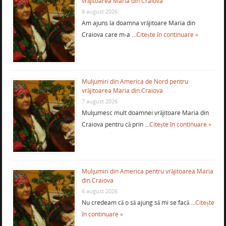
vrăjitoarea Maria din Craiova
8 august 2026
Am ajuns la doamna vrăjitoare Maria din
Craiova care m-a …
Citește în continuare »
Mulţumiri din America de Nord pentru
vrăjitoarea Maria din Craiova
7 august 2026
Mulţumesc mult doamnei vrăjitoare Maria din
Craiova pentru că prin …
Citește în continuare »
Mulţumiri din America pentru vrăjitoarea Maria
din Craiova
6 august 2026
Nu credeam că o să ajung să mi se facă …
Citește
în continuare »