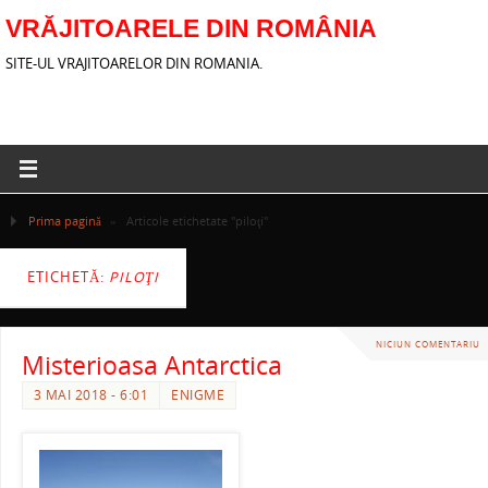
VRĂJITOARELE DIN ROMÂNIA
SITE-UL VRAJITOARELOR DIN ROMANIA.
Prima pagină
»
Articole etichetate "piloţi"
ETICHETĂ:
PILOŢI
NICIUN COMENTARIU
Misterioasa Antarctica
3 MAI 2018 - 6:01
ENIGME