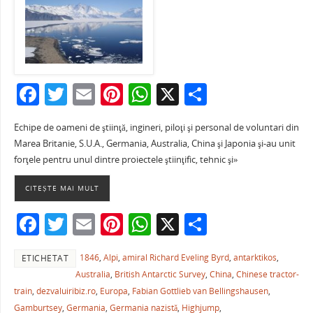
F
T
E
Pi
W
X
P
a
w
m
nt
h
ar
Echipe de oameni de ştiinţă, ingineri, piloţi şi personal de voluntari din
c
itt
ai
er
at
ta
Marea Britanie, S.U.A., Germania, Australia, China şi Japonia şi-au unit
e
er
l
e
s
je
forţele pentru unul dintre proiectele ştiinţific, tehnic şi»
b
st
A
a
CITEȘTE MAI MULT
o
p
ză
F
T
E
Pi
W
X
P
o
p
a
w
m
nt
h
ar
k
1846
,
Alpi
,
amiral Richard Eveling Byrd
,
antarktikos
,
ETICHETAT
c
itt
ai
er
at
ta
Australia
,
British Antarctic Survey
,
China
,
Chinese tractor-
e
er
l
e
s
je
train
,
dezvaluiribiz.ro
,
Europa
,
Fabian Gottlieb van Bellingshausen
,
Gamburtsey
,
Germania
,
Germania nazistă
,
Highjump
,