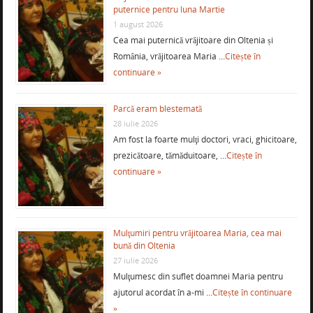
puternice pentru luna Martie
1 august 2026
Cea mai puternică vrăjitoare din Oltenia și
România, vrăjitoarea Maria …
Citește în
continuare »
Parcă eram blestemată
28 iulie 2026
Am fost la foarte mulţi doctori, vraci, ghicitoare,
prezicătoare, tămăduitoare, …
Citește în
continuare »
Mulţumiri pentru vrăjitoarea Maria, cea mai
bună din Oltenia
27 iulie 2026
Mulţumesc din suflet doamnei Maria pentru
ajutorul acordat în a-mi …
Citește în continuare
»