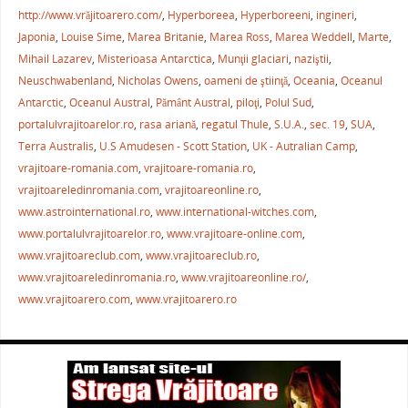
b
st
A
a
http://www.vrăjitoarero.com/
,
Hyperboreea
,
Hyperboreeni
,
ingineri
,
o
p
ză
Japonia
,
Louise Sime
,
Marea Britanie
,
Marea Ross
,
Marea Weddell
,
Marte
,
o
p
Mihail Lazarev
,
Misterioasa Antarctica
,
Munţii glaciari
,
naziştii
,
k
Neuschwabenland
,
Nicholas Owens
,
oameni de ştiinţă
,
Oceania
,
Oceanul
Antarctic
,
Oceanul Austral
,
Pământ Austral
,
piloţi
,
Polul Sud
,
portalulvrajitoarelor.ro
,
rasa ariană
,
regatul Thule
,
S.U.A.
,
sec. 19
,
SUA
,
Terra Australis
,
U.S Amudesen - Scott Station
,
UK - Autralian Camp
,
vrajitoare-romania.com
,
vrajitoare-romania.ro
,
vrajitoareledinromania.com
,
vrajitoareonline.ro
,
www.astrointernational.ro
,
www.international-witches.com
,
www.portalulvrajitoarelor.ro
,
www.vrajitoare-online.com
,
www.vrajitoareclub.com
,
www.vrajitoareclub.ro
,
www.vrajitoareledinromania.ro
,
www.vrajitoareonline.ro/
,
www.vrajitoarero.com
,
www.vrajitoarero.ro