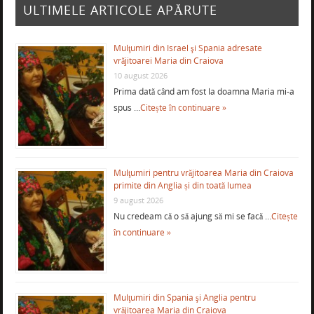
ULTIMELE ARTICOLE APĂRUTE
Mulţumiri din Israel şi Spania adresate
vrăjitoarei Maria din Craiova
10 august 2026
Prima dată când am fost la doamna Maria mi-a
spus …
Citește în continuare »
Mulţumiri pentru vrăjitoarea Maria din Craiova
primite din Anglia și din toată lumea
9 august 2026
Nu credeam că o să ajung să mi se facă …
Citește
în continuare »
Mulţumiri din Spania şi Anglia pentru
vrăjitoarea Maria din Craiova