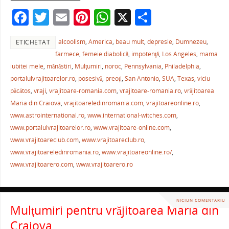
o
p
ză
F
T
E
Pi
W
X
P
o
p
a
w
m
nt
h
ar
k
alcoolism
,
America
,
beau mult
,
depresie
,
Dumnezeu
,
ETICHETAT
c
itt
ai
er
at
ta
farmece
,
femeie diabolică
,
impotenţă
,
Los Angeles
,
mama
e
er
l
e
s
je
iubitei mele
,
mănăstiri
,
Mulţumiri
,
noroc
,
Pennsylvania
,
Philadelphia
,
b
st
A
a
portalulvrajitoarelor.ro
,
posesivă
,
preoţi
,
San Antonio
,
SUA
,
Texas
,
viciu
păcătos
,
vraji
,
vrajitoare-romania.com
,
vrajitoare-romania.ro
,
vrăjitoarea
o
p
ză
Maria din Craiova
,
vrajitoareledinromania.com
,
vrajitoareonline.ro
,
o
p
www.astrointernational.ro
,
www.international-witches.com
,
k
www.portalulvrajitoarelor.ro
,
www.vrajitoare-online.com
,
www.vrajitoareclub.com
,
www.vrajitoareclub.ro
,
www.vrajitoareledinromania.ro
,
www.vrajitoareonline.ro/
,
www.vrajitoarero.com
,
www.vrajitoarero.ro
NICIUN COMENTARIU
Mulţumiri pentru vrăjitoarea Maria din
Craiova