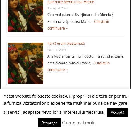
puternice pentru luna Martie
1 august 2026
Cea mai puternică vrăjitoare din Oltenia și
România, vrăjitoarea Maria …
Citește în
continuare »
Parcă eram blestemată
28 iulie 2026
Am fost la foarte mulţi doctori, vraci, ghicitoare,
prezicătoare, tămăduitoare, …
Citește în
continuare »
Acest website foloseste cookie-uri proprii si ale tertilor pentru
Mulţumiri pentru vrăjitoarea Maria, cea mai
bună din Oltenia
a furniza vizitatorilor o experienta mult mai buna de navigare
27 iulie 2026
si servicii adaptate nevoilor si interesului fiecaruia.
Acceptă
Mulţumesc din suflet doamnei Maria pentru
ajutorul acordat în a-mi …
Citește în continuare
Citește mai mult
Respinge
»