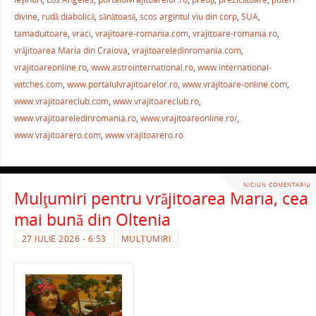
b
st
A
a
divine
,
rudă diabolică
,
sănătoasă
,
scos argintul viu din corp
,
SUA
,
tamaduitoare
,
vraci
,
vrajitoare-romania.com
,
vrajitoare-romania.ro
,
o
p
ză
vrăjitoarea Maria din Craiova
,
vrajitoareledinromania.com
,
o
p
vrajitoareonline.ro
,
www.astrointernational.ro
,
www.international-
k
witches.com
,
www.portalulvrajitoarelor.ro
,
www.vrajitoare-online.com
,
www.vrajitoareclub.com
,
www.vrajitoareclub.ro
,
www.vrajitoareledinromania.ro
,
www.vrajitoareonline.ro/
,
www.vrajitoarero.com
,
www.vrajitoarero.ro
NICIUN COMENTARIU
Mulţumiri pentru vrăjitoarea Maria, cea
mai bună din Oltenia
27 IULIE 2026 - 6:53
MULȚUMIRI