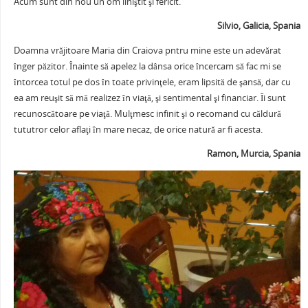
Acum sunt din nou un om liniştit şi fericit.
Silvio, Galicia, Spania
Doamna vrăjitoare Maria din Craiova pntru mine este un adevărat
înger păzitor. Înainte să apelez la dânsa orice încercam să fac mi se
întorcea totul pe dos în toate privinţele, eram lipsită de şansă, dar cu
ea am reuşit să mă realizez în viaţă, şi sentimental şi financiar. Îi sunt
recunoscătoare pe viaţă. Mulţmesc infinit şi o recomand cu căldură
tututror celor aflaţi în mare necaz, de orice natură ar fi acesta.
Ramon, Murcia, Spania