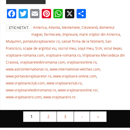
o
p
ză
F
T
E
Pi
W
X
P
o
p
a
w
m
nt
h
ar
k
America
,
Atlanta
,
blestemele
,
Cleveland
,
domeniul
ETICHETAT
c
itt
ai
er
at
ta
magiei
,
farmecele
,
împreună
,
mare vrăjitor din America
,
e
er
l
e
s
je
Mulţumiri
,
portalulvrajitoarelor.ro
,
salvat firma de la faliment
,
San
b
st
A
a
Francisco
,
scape de argintul viu
,
socrul meu
,
soţul meu
,
SUA
,
viciul beţiei
,
vrajitoare-romania.com
,
vrajitoare-romania.ro
,
Vrăjitoarea Mercedeza din
o
p
ză
Craiova
,
vrajitoareledinromania.com
,
vrajitoareonline.ro
,
o
p
www.astrointernational.ro
,
www.international-witches.com
,
k
www.portalulvrajitoarelor.ro
,
www.vrajitoare-online.com
,
www.vrajitoareclub.com
,
www.vrajitoareclub.ro
,
www.vrajitoareledinromania.ro
,
www.vrajitoareonline.ro/
,
www.vrajitoarero.com
,
www.vrajitoarero.ro
1
2
3
›
»