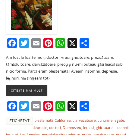
F
T
E
Pi
W
X
P
a
w
m
nt
h
ar
Am fost la foarte mulţi doctori, vraci, ghicitoare, prezicătoare,
c
itt
ai
er
at
ta
tămăduitoare, clarvăzătoare, preoţi şi nu-mi puteau găsi leacul sub
e
er
l
e
s
je
nicio formă. Parcă eram blestemată ! Aveam insomnii, depresie,
b
st
A
a
leşinuri, mă simţeam tot»
o
p
ză
CITEȘTE MAI MULT
o
p
F
T
E
Pi
W
X
P
k
a
w
m
nt
h
ar
blestemată
,
California
,
clarvazatoare
,
cununiile legate
,
ETICHETAT
c
itt
ai
er
at
ta
depresie
,
doctori
,
Dumnezeu
,
fericită
,
ghicitoare
,
insomnii
,
e
er
l
e
s
je
leşinuri
,
Los Angeles
,
portalulvrajitoarelor.ro
,
preoţi
,
prezicătoare
,
puteri