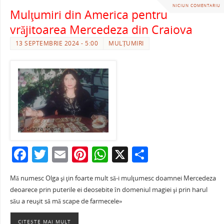
NICIUN COMENTARIU
Mulţumiri din America pentru
vrăjitoarea Mercedeza din Craiova
13 SEPTEMBRIE 2024 - 5:00
MULȚUMIRI
F
T
E
Pi
W
X
P
a
w
m
nt
h
ar
Mă numesc Olga şi ţin foarte mult să-i mulţumesc doamnei Mercedeza
c
itt
ai
er
at
ta
deoarece prin puterile ei deosebite în domeniul magiei şi prin harul
e
er
l
e
s
je
său a reuşit să mă scape de farmecele»
b
st
A
a
CITEȘTE MAI MULT