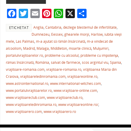
o
p
ză
F
T
E
Pi
W
X
P
o
p
a
w
m
nt
h
ar
k
Anglia
,
Cantabria
,
dezlege blestemul de infertilitate
,
ETICHETAT
c
itt
ai
er
at
ta
Dumnezeu
,
Eessex
,
ghearele morţii
,
Harlow
,
iubita vieţii
e
er
l
e
s
je
mele
,
Las Palmas
,
m-a ajutat să rămân însărcinată
,
m-a vindecat de
b
st
A
a
alcoolism
,
Madrid
,
Malaga
,
Middleton
,
moarte clinică
,
Mulţumiri
,
portalulvrajitoarelor.ro
,
probleme cu alcoolul
,
probleme cu impotenţa
,
o
p
ză
rămas însărcinată
,
România
,
salvat de farmece
,
scos argintul viu
,
Spania
,
o
p
vrajitoare-romania.com
,
vrajitoare-romania.ro
,
vrăjitoarea Maria din
k
Craiova
,
vrajitoareledinromania.com
,
vrajitoareonline.ro
,
www.astrointernational.ro
,
www.international-witches.com
,
www.portalulvrajitoarelor.ro
,
www.vrajitoare-online.com
,
www.vrajitoareclub.com
,
www.vrajitoareclub.ro
,
www.vrajitoareledinromania.ro
,
www.vrajitoareonline.ro/
,
www.vrajitoarero.com
,
www.vrajitoarero.ro