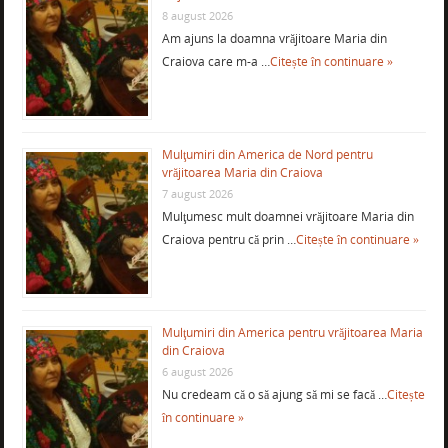
8 august 2026
Am ajuns la doamna vrăjitoare Maria din
Craiova care m-a …
Citește în continuare »
Mulţumiri din America de Nord pentru
vrăjitoarea Maria din Craiova
7 august 2026
Mulţumesc mult doamnei vrăjitoare Maria din
Craiova pentru că prin …
Citește în continuare »
Mulţumiri din America pentru vrăjitoarea Maria
din Craiova
6 august 2026
Nu credeam că o să ajung să mi se facă …
Citește
în continuare »