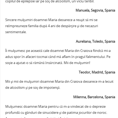
copilul de epilepsie iar pe soţ de alcoolism, un viciu teribil.
Manuela, Segovia, Spania
Sincere mulţumiri doamnei Maria deoarece a reuşit să mi se
reîmpreuneze familia după 4 ani de despărţire şi de necazuri
sentimentale.
Aureliana, Toledo, Spania
Îi mulţumesc pe această cale doamnei Maria din Craiova fiindcă mi-a
adus spor în afaceri tocmai când mă aflam în pragul falimentului. Pe
soţie a ajutat-o să rămână însărcinată. Mii de mulţumiri!
Teodor, Madrid, Spania
Mii şi mii de mulţumiri doamnei Maria din Craiova deoarece m-a lecuit
de alcoolism şi pe soţ de impotenţă.
Milenna, Barcelona, Spania
Mulţumesc doamnei Maria pentru că m-a vindecat de o depresie
profundă cu gânduri de sinucidere şi de patima jocurilor de noroc.