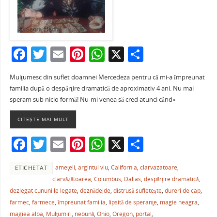
F
T
E
Pi
W
X
P
a
w
m
nt
h
ar
Mulţumesc din suflet doamnei Mercedeza pentru că mi-a împreunat
c
itt
ai
er
at
ta
familia după o despărţire dramatică de aproximativ 4 ani. Nu mai
e
er
l
e
s
je
speram sub nicio formă! Nu-mi venea să cred atunci când»
b
st
A
a
CITEȘTE MAI MULT
o
p
ză
F
T
E
Pi
W
X
P
o
p
a
w
m
nt
h
ar
k
ameţeli
,
argintul viu
,
California
,
clarvazatoare
,
ETICHETAT
c
itt
ai
er
at
ta
clarvăzătoarea
,
Columbus
,
Dallas
,
despărţire dramatică
,
e
er
l
e
s
je
dezlegat cununiile legate
,
deznădejde
,
distrusă sufleteşte
,
dureri de cap
,
b
st
A
a
farmec
,
farmece
,
împreunat familia
,
lipsită de speranţe
,
magie neagra
,
magiea alba
,
Mulţumiri
,
nebună
,
Ohio
,
Oregon
,
portal
,