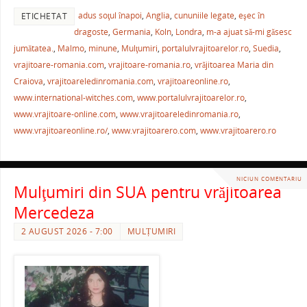
a
w
m
nt
h
ar
k
adus soţul înapoi
,
Anglia
,
cununiile legate
,
eşec în
ETICHETAT
c
itt
ai
er
at
ta
dragoste
,
Germania
,
Koln
,
Londra
,
m-a ajuat să-mi găsesc
e
er
l
e
s
je
jumătatea.
,
Malmo
,
minune
,
Mulţumiri
,
portalulvrajitoarelor.ro
,
Suedia
,
b
st
A
a
vrajitoare-romania.com
,
vrajitoare-romania.ro
,
vrăjitoarea Maria din
Craiova
,
vrajitoareledinromania.com
,
vrajitoareonline.ro
,
o
p
ză
www.international-witches.com
,
www.portalulvrajitoarelor.ro
,
o
p
www.vrajitoare-online.com
,
www.vrajitoareledinromania.ro
,
k
www.vrajitoareonline.ro/
,
www.vrajitoarero.com
,
www.vrajitoarero.ro
NICIUN COMENTARIU
Mulţumiri din SUA pentru vrăjitoarea
Mercedeza
2 AUGUST 2026 - 7:00
MULȚUMIRI