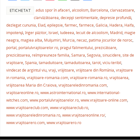
a
w
m
nt
h
ar
adus spor în afaceri
,
alcoolism
,
Barcelona
,
clarvazatoare
,
ETICHETAT
c
itt
ai
er
at
ta
clarvăzătoarea
,
decepţii sentimentale
,
depresie profundă
,
e
er
l
e
s
je
dezlegat cununia
,
Elad
,
epilepsie
,
farmec
,
farmece
,
Galicia
,
Hadera
,
Haifa
,
b
st
A
a
impotenţă
,
înger păzitor
,
Israel
,
Iudeeea
,
lecuit de alcoolism
,
Madrid
,
magie
neagra
,
magiea alba
,
Mulţumiri
,
Murcia
,
necaz
,
patima jocurilor de noroc
,
o
p
ză
portal
,
portalulvrajitoarelor.ro
,
pragul falimentului
,
prezicătoare
,
o
p
prezicătoarea
,
reîmpreuneze familia
,
Samara
,
Segovia
,
sinucidere
,
site de
k
vrajitoare
,
Spania
,
tamaduitoare
,
tamaduitoarea
,
tarot
,
viciu teribil
,
vindecat de argintul viu
,
vraji
,
vrăjitoare
,
vrăjitoare din România
,
vrajitoare
in romania
,
vrajitoare-romania.com
,
vrajitoare-romania.ro
,
vrajitoarea
,
vrăjitoarea Maria din Craiova
,
vrajitoareledinromania.com
,
vrajitoareonline.ro
,
www.astrointernational.ro
,
www.international-
witches.com
,
www.portalulvrajitoarelor.ro
,
www.vrajitoare-online.com
,
www.vrajitoareclub.com
,
www.vrajitoareclub.ro
,
www.vrajitoareledinromania.ro
,
www.vrajitoareonline.ro/
,
www.vrajitoarero.com
,
www.vrajitoarero.ro