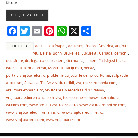
e
er
l
e
s
je
făcut»
b
st
A
a
CITEȘTE MAI MULT
o
p
ză
F
T
E
Pi
W
X
P
o
p
a
w
m
nt
h
ar
k
adus iubita înapoi.
,
adus soţul înapoi
,
America
,
argintul
ETICHETAT
c
itt
ai
er
at
ta
viu
,
Belgia
,
Bonn
,
Bruxelles
,
Bucureşti
,
Canada
,
demonii
,
e
er
l
e
s
je
despărţire
,
dezlegarea de blestem
,
Germania
,
himere
,
îndrăgostit lulea
,
b
st
A
a
Israel
,
Italia
,
m-a părăsit
,
Montreal
,
Mulţumiri
,
necaz
,
portalulvrajitoarelor.ro
,
probleme cu jocurile de noroc
,
Roma
,
scăpat de
o
p
ză
alcoolism
,
Slovacia
,
Tel Aviv
,
viciu teribil
,
vrajitoare-romania.com
,
o
p
vrajitoare-romania.ro
,
Vrăjitoarea Mercedeza din Craiova
,
k
vrajitoareledinromania.com
,
vrajitoareonline.ro
,
www.international-
witches.com
,
www.portalulvrajitoarelor.ro
,
www.vrajitoare-online.com
,
www.vrajitoareledinromania.ro
,
www.vrajitoareonline.ro/
,
www.vrajitoarero.com
,
www.vrajitoarero.ro