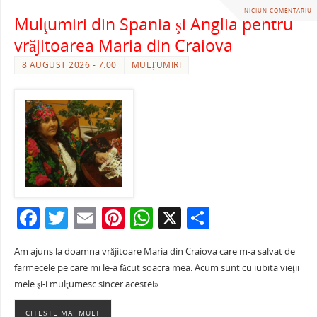
NICIUN COMENTARIU
Mulţumiri din Spania şi Anglia pentru
vrăjitoarea Maria din Craiova
8 AUGUST 2026 - 7:00
MULȚUMIRI
F
T
E
Pi
W
X
P
a
w
m
nt
h
ar
Am ajuns la doamna vrăjitoare Maria din Craiova care m-a salvat de
c
itt
ai
er
at
ta
farmecele pe care mi le-a făcut soacra mea. Acum sunt cu iubita vieţii
e
er
l
e
s
je
mele şi-i mulţumesc sincer acestei»
b
st
A
a
CITEȘTE MAI MULT