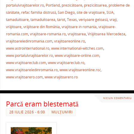
o
p
ză
portalulvrajitoarelor.ro
,
Portland
,
prezicătoare
,
prezicătoarea
,
probleme de
o
p
sănătate
,
refac familia distrusă
,
San Diego
,
site de vrajitoare
,
SUA
,
k
tamaduitoare
,
tamaduitoarea
,
tarot
,
Texas
,
verişoare geloasă
,
vraji
,
vrăjitoare
,
vrăjitoare din România
,
vrajitoare in romania
,
vrajitoare-
romania.com
,
vrajitoare-romania.ro
,
vrajitoarea
,
Vrăjitoarea Mercedeza
,
vrajitoareledinromania.com
,
vrajitoareonline.ro
,
www.astrointernational.ro
,
www.international-witches.com
,
www.portalulvrajitoarelor.ro
,
www.vrajitoare-online.com
,
www.vrajitoareclub.com
,
www.vrajitoareclub.ro
,
www.vrajitoareledinromania.ro
,
www.vrajitoareonline.ro/
,
www.vrajitoarero.com
,
www.vrajitoarero.ro
NICIUN COMENTARIU
Parcă eram blestemată
28 IULIE 2026 - 6:00
MULȚUMIRI