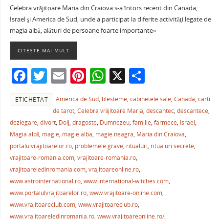
a
w
m
nt
h
ar
Celebra vrăjitoare Maria din Craiova s-a întors recent din Canada,
c
itt
ai
er
at
ta
Israel şi America de Sud, unde a participat la diferite activităţi legate de
e
er
l
e
s
je
magia albă, alături de persoane foarte importante»
b
st
A
a
CITEȘTE MAI MULT
o
p
ză
F
T
E
Pi
W
X
P
o
p
a
w
m
nt
h
ar
k
America de Sud
,
blesteme
,
cabinetele sale
,
Canada
,
carti
ETICHETAT
c
itt
ai
er
at
ta
de tarot
,
Celebra vrăjitoare Maria
,
descantec
,
descantece
,
e
er
l
e
s
je
dezlegare
,
divort
,
Dolj
,
dragoste
,
Dumnezeu
,
familie
,
farmece
,
Israel
,
b
st
A
a
Magia albă
,
magie
,
magie alba
,
magie neagra
,
Maria din Craiova
,
portalulvrajitoarelor.ro
,
problemele grave
,
ritualuri
,
ritualuri secrete
,
o
p
ză
vrajitoare-romania.com
,
vrajitoare-romania.ro
,
o
p
vrajitoareledinromania.com
,
vrajitoareonline.ro
,
k
www.astrointernational.ro
,
www.international-witches.com
,
www.portalulvrajitoarelor.ro
,
www.vrajitoare-online.com
,
www.vrajitoareclub.com
,
www.vrajitoareclub.ro
,
www.vrajitoareledinromania.ro
,
www.vrajitoareonline.ro/
,