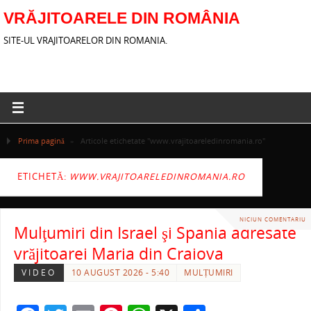
VRĂJITOARELE DIN ROMÂNIA
SITE-UL VRAJITOARELOR DIN ROMANIA.
Prima pagină
»
Articole etichetate "www.vrajitoareledinromania.ro"
ETICHETĂ:
WWW.VRAJITOARELEDINROMANIA.RO
NICIUN COMENTARIU
Mulţumiri din Israel şi Spania adresate
vrăjitoarei Maria din Craiova
VIDEO
10 AUGUST 2026 - 5:40
MULȚUMIRI