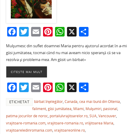
F
T
E
Pi
W
X
P
a
w
m
nt
h
ar
Mulţumesc din suflet doamnei Maria pentru ajutorul acordat în a-mi
c
itt
ai
er
at
ta
găsi jumătatea, tocmai când nu mai aveam nicio speranţă că se va
e
er
l
e
s
je
rezolva şi problema mea. Am găsit un bărbat»
b
st
A
a
CITEȘTE MAI MULT
o
p
ză
F
T
E
Pi
W
X
P
o
p
a
w
m
nt
h
ar
k
bărbat înţelegător
,
Canada
,
cea mai bună din Oltenia
,
ETICHETAT
c
itt
ai
er
at
ta
faliment
,
găsi jumătatea
,
Miami
,
Mulţumiri
,
pasional
,
e
er
l
e
s
je
patima jocurilor de noroc
,
portalulvrajitoarelor.ro
,
SUA
,
Vancouver
,
b
st
A
a
vrajitoare-romania.com
,
vrajitoare-romania.ro
,
vrăjitoarea Maria
,
vrajitoareledinromania.com
,
vrajitoareonline.ro
,