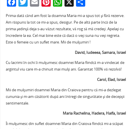
F
T
E
Pi
W
X
P
a
w
m
nt
h
ar
Prima dată când am fost la doamna Maria mi-a spus tot şi fără rezerve.
c
itt
ai
er
at
ta
Am răspuns la tot ce mi-a spus, desigur. Pe de altă parte încă de la
e
er
l
e
s
je
prima şedinţă deja s-au văzut rezultate, vă rog să mă credeţi. Apelaţi cu
b
st
A
a
încredere la ea. Cel mai bine este că dacă o veţi suna nu veţi regreta.
Este o femeie cu un suflet mare. Mii de mulţumiri !
o
p
ză
David, Iudeeea, Samara, Israel
o
p
k
Cu lacrimi în ochi îi mulţumesc doamnei Maria fiindcă m-a vindecat de
argintul viu care m-a chinuit mai mulţi ani. Garantat 100% vă rezolvă!
Carol, Elad, Israel
Mii de mulţumiri doamnei Maria din Craiova pentru că mi-a dezlegat
cununia şi m-am căsătorit după ani întregi de singurătate şi de decepţii
sentimentale.
Maria Rachelina, Hadera, Haifa, Israel
Îi mulţumesc din suflet doamnei Maria din Craiova fiindcă mi-a scăpat