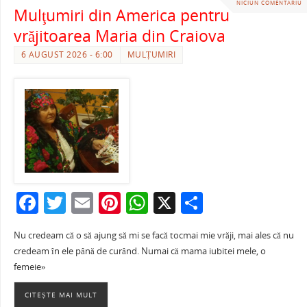
NICIUN COMENTARIU
Mulţumiri din America pentru
vrăjitoarea Maria din Craiova
6 AUGUST 2026 - 6:00
MULȚUMIRI
F
T
E
Pi
W
X
P
a
w
m
nt
h
ar
Nu credeam că o să ajung să mi se facă tocmai mie vrăji, mai ales că nu
c
itt
ai
er
at
ta
credeam în ele până de curând. Numai că mama iubitei mele, o
e
er
l
e
s
je
femeie»
b
st
A
a
CITEȘTE MAI MULT