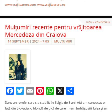
www.vrajitoarero.com
,
www.vrajitoarero.ro
NICIUN COMENTARIU
Mulţumiri recente pentru vrăjitoarea
Mercedeza din Craiova
14 SEPTEMBRIE 2024 - 7:05
MULȚUMIRI
F
T
E
Pi
W
X
P
a
w
m
nt
h
ar
Sunt un român care s-a stabilit în Belgia de 8 ani. Aici am cunoscut o
c
itt
ai
er
at
ta
fată din Slovacia, o blondă de pică de care m-am îndrăgostit lulea şi am