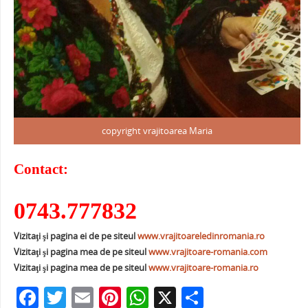
copyright vrajitoarea Maria
Contact:
0743.777832
Vizitaţi şi pagina ei de pe siteul
www.vrajitoareledinromania.ro
Vizitaţi şi pagina mea de pe siteul
www.vrajitoare-romania.com
Vizitaţi şi pagina mea de pe siteul
www.vrajitoare-romania.ro
F
T
E
Pi
W
X
P