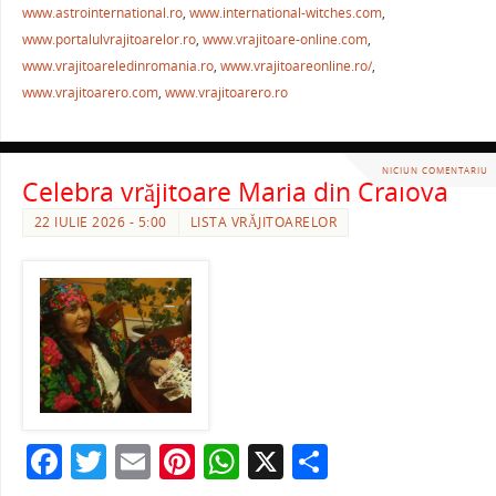
o
p
ză
www.astrointernational.ro
,
www.international-witches.com
,
o
p
www.portalulvrajitoarelor.ro
,
www.vrajitoare-online.com
,
k
www.vrajitoareledinromania.ro
,
www.vrajitoareonline.ro/
,
www.vrajitoarero.com
,
www.vrajitoarero.ro
NICIUN COMENTARIU
Celebra vrăjitoare Maria din Craiova
22 IULIE 2026 - 5:00
LISTA VRĂJITOARELOR
F
T
E
Pi
W
X
P