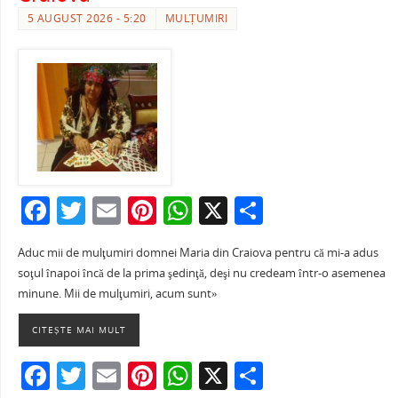
5 AUGUST 2026 - 5:20
MULȚUMIRI
F
T
E
Pi
W
X
P
a
w
m
nt
h
ar
Aduc mii de mulţumiri domnei Maria din Craiova pentru că mi-a adus
c
itt
ai
er
at
ta
soţul înapoi încă de la prima şedinţă, deşi nu credeam într-o asemenea
e
er
l
e
s
je
minune. Mii de mulţumiri, acum sunt»
b
st
A
a
CITEȘTE MAI MULT
o
p
ză
F
T
E
Pi
W
X
P
o
p