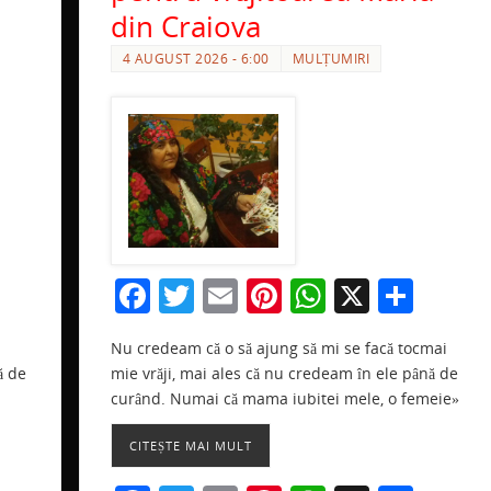
din Craiova
4 AUGUST 2026 - 6:00
MULȚUMIRI
F
T
E
Pi
W
X
P
a
w
m
nt
h
ar
r
Nu credeam că o să ajung să mi se facă tocmai
c
itt
ai
er
at
ta
a
mie vrăji, mai ales că nu credeam în ele până de
ă de
e
er
l
e
s
je
e
curând. Numai că mama iubitei mele, o femeie»
b
st
A
a
CITEȘTE MAI MULT
o
p
ză
ă