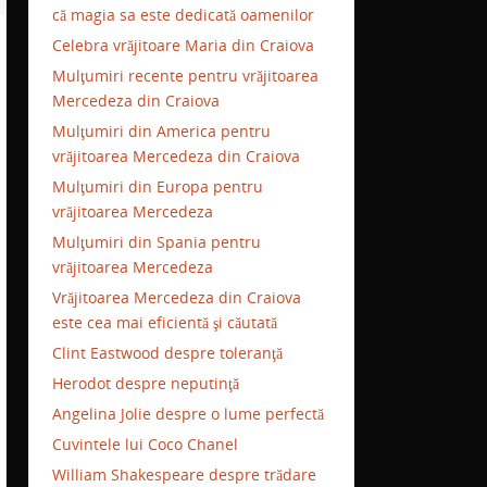
că magia sa este dedicată oamenilor
Celebra vrăjitoare Maria din Craiova
Mulţumiri recente pentru vrăjitoarea
Mercedeza din Craiova
Mulţumiri din America pentru
vrăjitoarea Mercedeza din Craiova
Mulţumiri din Europa pentru
vrăjitoarea Mercedeza
Mulţumiri din Spania pentru
vrăjitoarea Mercedeza
Vrăjitoarea Mercedeza din Craiova
este cea mai eficientă şi căutată
Clint Eastwood despre toleranţă
Herodot despre neputinţă
Angelina Jolie despre o lume perfectă
Cuvintele lui Coco Chanel
William Shakespeare despre trădare