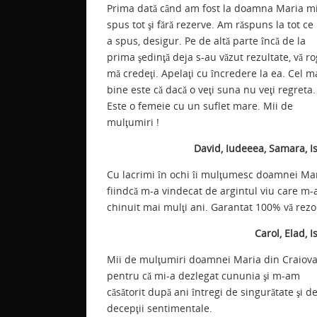
Prima dată când am fost la doamna Maria m
c
itt
ai
er
at
t
spus tot şi fără rezerve. Am răspuns la tot ce
e
er
l
e
s
j
a spus, desigur. Pe de altă parte încă de la
b
st
A
a
prima şedinţă deja s-au văzut rezultate, vă ro
mă credeţi. Apelaţi cu încredere la ea. Cel m
o
p
z
bine este că dacă o veţi suna nu veţi regreta.
o
p
Este o femeie cu un suflet mare. Mii de
mulţumiri !
k
David, Iudeeea, Samara, I
Cu lacrimi în ochi îi mulţumesc doamnei Ma
fiindcă m-a vindecat de argintul viu care m-
chinuit mai mulţi ani. Garantat 100% vă rezo
Carol, Elad, I
Mii de mulţumiri doamnei Maria din Craiov
pentru că mi-a dezlegat cununia şi m-am
căsătorit după ani întregi de singurătate şi d
decepţii sentimentale.