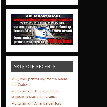
ARTICOLE RECENTE
Mulţumiri pentru vrăjitoarea Maria
din Craiova
Mulţumiri din America pentru
vrăjitoarea Maria din Craiova
Mulţumiri din America de Nord