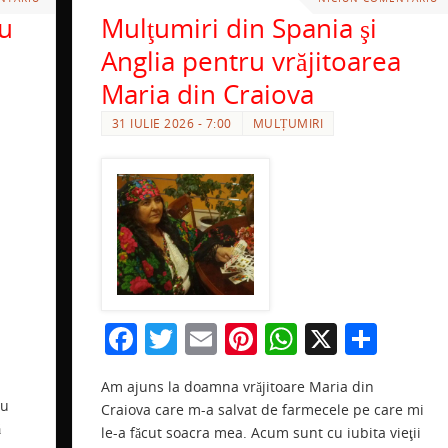
ru
Mulţumiri din Spania şi
Anglia pentru vrăjitoarea
Maria din Craiova
31 IULIE 2026 - 7:00
MULȚUMIRI
F
T
E
Pi
W
X
P
r
a
w
m
nt
h
ar
a
Am ajuns la doamna vrăjitoare Maria din
c
itt
ai
er
at
ta
e
Nu
Craiova care m-a salvat de farmecele pe care mi
e
er
l
e
s
je
ă
le-a făcut soacra mea. Acum sunt cu iubita vieţii