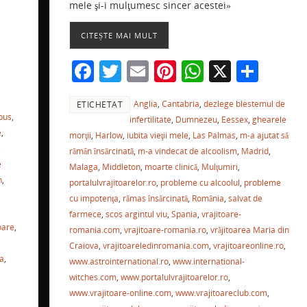
b
st
A
a
mele şi-i mulţumesc sincer acestei»
ă
o
p
ză
CITEȘTE MAI MULT
o
p
F
T
E
Pi
W
X
P
k
r
a
w
m
nt
h
ar
a
Anglia
,
Cantabria
,
dezlege blestemul de
ETICHETAT
c
itt
ai
er
at
ta
bus
,
infertilitate
,
Dumnezeu
,
Eessex
,
ghearele
e
e
er
l
e
s
je
e
,
morţii
,
Harlow
,
iubita vieţii mele
,
Las Palmas
,
m-a ajutat să
,
b
st
A
a
rămân însărcinată
,
m-a vindecat de alcoolism
,
Madrid
,
e
Malaga
,
Middleton
,
moarte clinică
,
Mulţumiri
,
ă
o
p
ză
n
,
portalulvrajitoarelor.ro
,
probleme cu alcoolul
,
probleme
o
p
cu impotenţa
,
rămas însărcinată
,
România
,
salvat de
farmece
,
scos argintul viu
,
Spania
,
vrajitoare-
k
oare
,
romania.com
,
vrajitoare-romania.ro
,
vrăjitoarea Maria din
Craiova
,
vrajitoareledinromania.com
,
vrajitoareonline.ro
,
ia
,
www.astrointernational.ro
,
www.international-
witches.com
,
www.portalulvrajitoarelor.ro
,
www.vrajitoare-online.com
,
www.vrajitoareclub.com
,