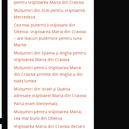
pentru vrăjitoarea Maria din Craiova
Mulţumiri din SUA pentru vrăjitoarea
Mercedeza
Cea mai puternică vrăjitoare din
Oltenia- vrăjitoarea Maria din Craiova
– are leacuri puternice pentru luna
Martie
Mulţumiri din Spania şi Anglia pentru
vrăjitoarea Maria din Craiova
Mulţumiri pentru vrăjitoarea Maria
din Craiova primite din Anglia și din
toată lumea
Mulţumiri din Israel şi Spania
adresate vrăjitoarei Maria din Craiova
Parcă eram blestemată
Mulţumiri pentru vrăjitoarea Maria,
cea mai bună din Oltenia
Vrăjitoarea Maria din Craiova declară