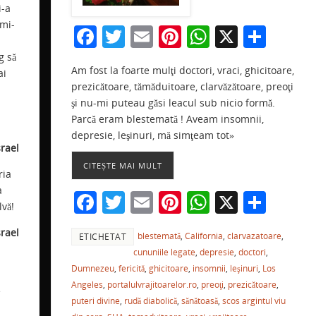
i-a
a
 mi-
F
T
E
Pi
W
X
P
e
a
w
m
nt
h
ar
g să
Am fost la foarte mulţi doctori, vraci, ghicitoare,
c
itt
ai
er
at
ta
ai
ă
prezicătoare, tămăduitoare, clarvăzătoare, preoţi
e
er
l
e
s
je
şi nu-mi puteau găsi leacul sub nicio formă.
b
st
A
a
Parcă eram blestemată ! Aveam insomnii,
depresie, leşinuri, mă simţeam tot»
o
p
ză
srael
o
p
CITEȘTE MAI MULT
ria
k
a
F
T
E
Pi
W
X
P
lvă!
a
w
m
nt
h
ar
srael
blestemată
,
California
,
clarvazatoare
,
ETICHETAT
c
itt
ai
er
at
ta
cununiile legate
,
depresie
,
doctori
,
a
e
er
l
e
s
je
Dumnezeu
,
fericită
,
ghicitoare
,
insomnii
,
leşinuri
,
Los
b
st
A
a
Angeles
,
portalulvrajitoarelor.ro
,
preoţi
,
prezicătoare
,
e
puteri divine
,
rudă diabolică
,
sănătoasă
,
scos argintul viu
o
p
ză