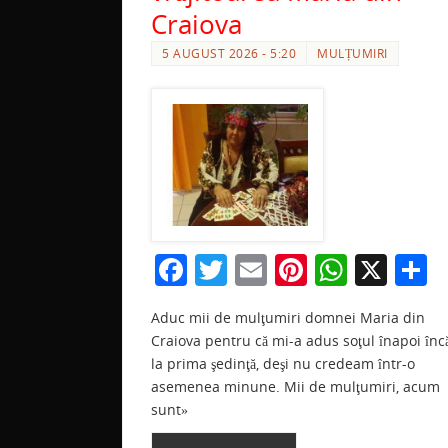
Craiova
5 AUGUST 2026 - 5:20
MULȚUMIRI
F
T
E
Pi
W
X
P
a
w
m
nt
h
a
Aduc mii de mulţumiri domnei Maria din
c
itt
ai
er
at
t
Craiova pentru că mi-a adus soţul înapoi înc
e
er
l
e
s
j
la prima şedinţă, deşi nu credeam într-o
b
st
A
a
asemenea minune. Mii de mulţumiri, acum
sunt»
o
p
z