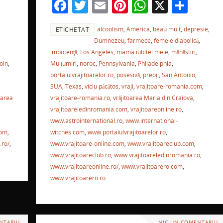
F
T
E
Pi
W
X
P
o
p
a
w
m
nt
h
ar
k
alcoolism
,
America
,
beau mult
,
depresie
,
ETICHETAT
c
itt
ai
er
at
ta
r
Dumnezeu
,
farmece
,
femeie diabolică
,
e
er
l
e
s
je
impotenţă
,
Los Angeles
,
mama iubitei mele
,
mănăstiri
,
a
b
st
A
a
Mulţumiri
,
noroc
,
Pennsylvania
,
Philadelphia
,
oln
,
e
portalulvrajitoarelor.ro
,
posesivă
,
preoţi
,
San Antonio
,
o
p
ză
SUA
,
Texas
,
viciu păcătos
,
vraji
,
vrajitoare-romania.com
,
o
p
vrajitoare-romania.ro
,
vrăjitoarea Maria din Craiova
,
oarea
ă
vrajitoareledinromania.com
,
vrajitoareonline.ro
,
k
www.astrointernational.ro
,
www.international-
witches.com
,
www.portalulvrajitoarelor.ro
,
com
,
www.vrajitoare-online.com
,
www.vrajitoareclub.com
,
.ro/
,
www.vrajitoareclub.ro
,
www.vrajitoareledinromania.ro
,
www.vrajitoareonline.ro/
,
www.vrajitoarero.com
,
www.vrajitoarero.ro
NTARIU
NICIUN COMENTARIU