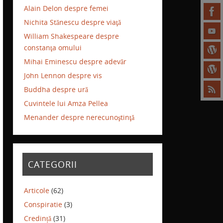
Alain Delon despre femei
Nichita Stănescu despre viaţă
William Shakespeare despre
constanţa omului
Mihai Eminescu despre adevăr
John Lennon despre vis
Buddha despre ură
Cuvintele lui Amza Pellea
Menander despre nerecunoştinţă
CATEGORII
Articole
(62)
Conspiratie
(3)
Credință
(31)