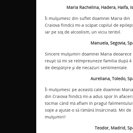
Maria Rachelina, Hadera, Haifa, I
Îi mulţumesc din suflet doamnei Maria din
Craiova fiindcă mi-a scăpat copilul de epilep
iar pe soţ de alcoolism, un viciu teribil.
Manuela, Segovia, Sp
Sincere mulţumiri doamnei Maria deoarece 
reuşit să mi se reîmpreuneze familia după 4 
de despărţire şi de necazuri sentimentale.
Aureliana, Toledo, Sp
Îi mulţumesc pe această cale doamnei Mari
din Craiova fiindcă mi-a adus spor în afaceri
tocmai când mă aflam în pragul falimentului
soţie a ajutat-o să rămână însărcinată. Mii de
mulţumiri!
Teodor, Madrid, Sp