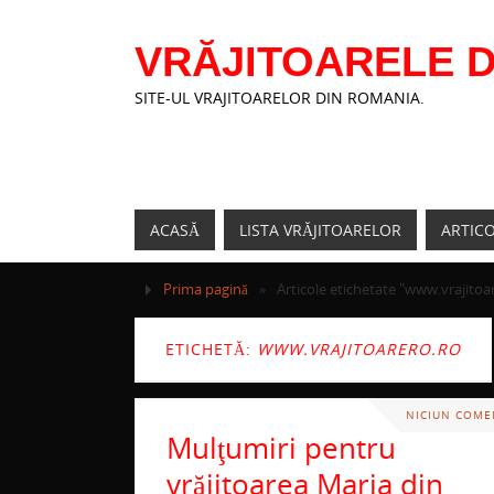
VRĂJITOARELE D
SITE-UL VRAJITOARELOR DIN ROMANIA.
ACASĂ
LISTA VRĂJITOARELOR
ARTIC
Prima pagină
»
Articole etichetate "www.vrajitoa
ETICHETĂ:
WWW.VRAJITOARERO.RO
NICIUN COME
Mulţumiri pentru
vrăjitoarea Maria din