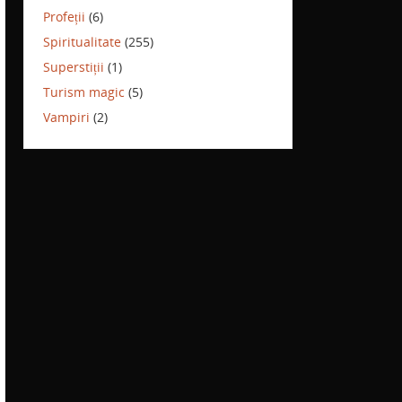
Profeții
(6)
Spiritualitate
(255)
Superstiții
(1)
Turism magic
(5)
Vampiri
(2)