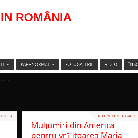
IN ROMÂNIA
OLE
PARANORMAL
FOTOGALERIE
VIDEO
ÎNSC
rero.ro"
NTARIU
NICIUN COMENTARIU
Mulţumiri din America
pentru vrăjitoarea Maria