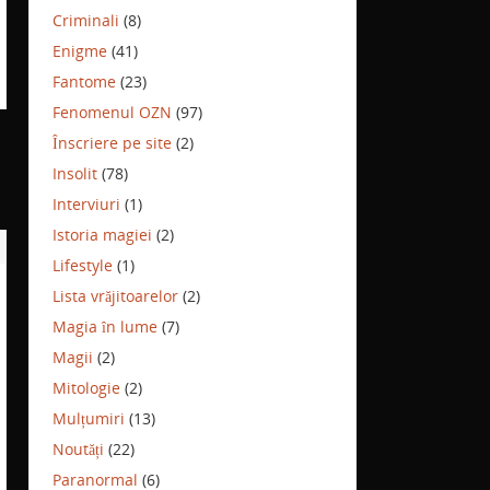
Criminali
(8)
Enigme
(41)
Fantome
(23)
Fenomenul OZN
(97)
Înscriere pe site
(2)
Insolit
(78)
Interviuri
(1)
Istoria magiei
(2)
Lifestyle
(1)
Lista vrăjitoarelor
(2)
Magia în lume
(7)
Magii
(2)
Mitologie
(2)
Mulțumiri
(13)
Noutăți
(22)
Paranormal
(6)