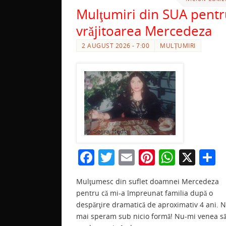
Mulţumiri din SUA pent
vrăjitoarea Mercedeza
2 AUGUST 2026 - 7:00
MULȚUMIRI
F
T
E
Pi
W
X
P
a
w
m
nt
h
a
Mulţumesc din suflet doamnei Mercedeza
c
itt
ai
er
at
t
pentru că mi-a împreunat familia după o
e
er
l
e
s
j
despărţire dramatică de aproximativ 4 ani. 
b
st
A
a
mai speram sub nicio formă! Nu-mi venea s