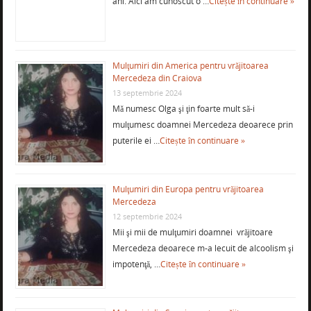
ani. Aici am cunoscut o …
Citește în continuare »
Mulţumiri din America pentru vrăjitoarea
Mercedeza din Craiova
13 septembrie 2024
Mă numesc Olga şi ţin foarte mult să-i
mulţumesc doamnei Mercedeza deoarece prin
puterile ei …
Citește în continuare »
Mulţumiri din Europa pentru vrăjitoarea
Mercedeza
12 septembrie 2024
Mii şi mii de mulţumiri doamnei vrăjitoare
Mercedeza deoarece m-a lecuit de alcoolism şi
impotenţă, …
Citește în continuare »