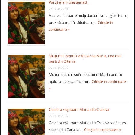
Parcă eram blestemată
28 iulie 2026
Am fost la foarte mulţi doctori, vraci, ghicitoare,
prezicătoare, tămăduitoare, …
Citește în
continuare »
Mulţumiri pentru vrăjitoarea Maria, cea mai
bună din Oltenia
27 iulie 2026
Mulţumesc din suflet doamnei Maria pentru
ajutorul acordat în a-mi …
Citește în continuare
»
Celebra vrăjitoare Maria din Craiova
22 iulie 2026
Celebra vrăjitoare Maria din Craiova s-a întors
recent din Canada, …
Citește în continuare »