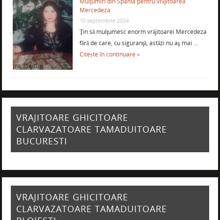
Mulţumiri din Spania pentru vrăjitoarea
Mercedeza
10 septembrie 2024
Ţin să mulţumesc enorm vrăjitoarei Mercedeza
fără de care, cu siguranţă, astăzi nu aş mai …
Citește în continuare »
VRAJITOARE GHICITOARE
CLARVAZATOARE TAMADUITOARE
BUCURESTI
VRAJITOARE GHICITOARE
CLARVAZATOARE TAMADUITOARE