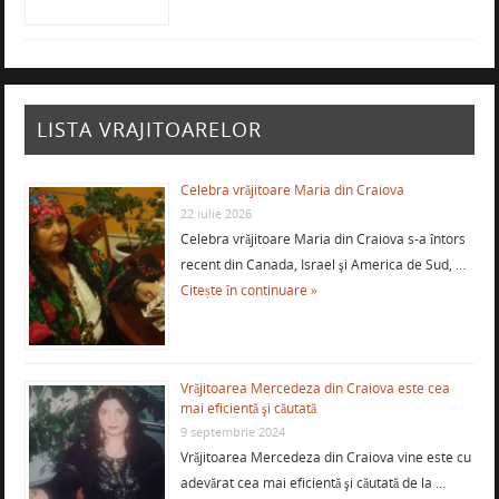
LISTA VRAJITOARELOR
Celebra vrăjitoare Maria din Craiova
22 iulie 2026
Celebra vrăjitoare Maria din Craiova s-a întors
recent din Canada, Israel şi America de Sud, …
Citește în continuare »
Vrăjitoarea Mercedeza din Craiova este cea
mai eficientă şi căutată
9 septembrie 2024
Vrăjitoarea Mercedeza din Craiova vine este cu
adevărat cea mai eficientă şi căutată de la …