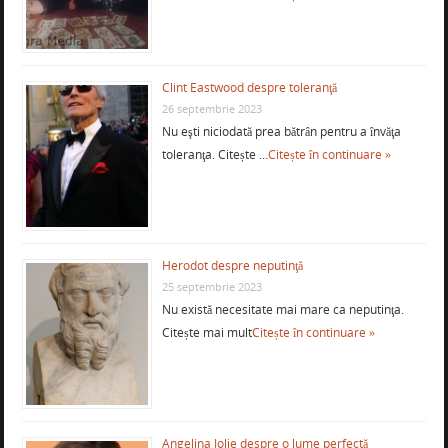
Clint Eastwood despre toleranţă
26 septembrie 2023
Nu eşti niciodată prea bătrân pentru a învăţa
toleranţa. Citește …
Citește în continuare »
Herodot despre neputinţă
25 septembrie 2023
Nu există necesitate mai mare ca neputinţa.
Citește mai mult
Citește în continuare »
Angelina Jolie despre o lume perfectă