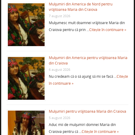
Mulţumiri din America de Nord pentru
vrăjitoarea Maria din Craiova
7 august 2026
Mulţumesc mult doamnei vrăjitoare Maria din
Craiova pentru că prin …
Citește în continuare »
Mulţumiri din America pentru vrăjitoarea Maria
din Craiova
6 august 2026
Nu credeam că o să ajung să mi se facă …
Citește
în continuare »
Mulţumiri pentru vrăjitoarea Maria din Craiova
5 august 2026
Aduc mii de mulţumiri domnei Maria din
Craiova pentru că …
Citește în continuare »