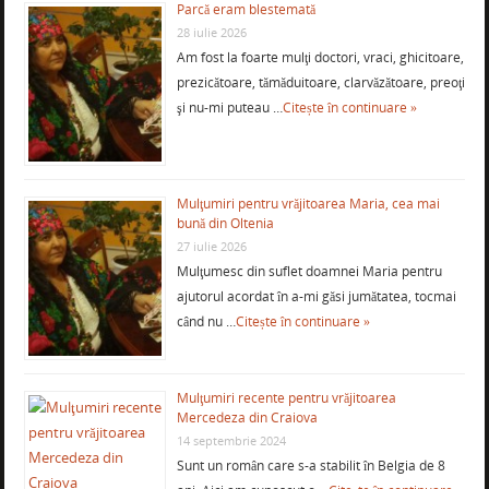
Parcă eram blestemată
28 iulie 2026
Am fost la foarte mulţi doctori, vraci, ghicitoare,
prezicătoare, tămăduitoare, clarvăzătoare, preoţi
şi nu-mi puteau …
Citește în continuare »
Mulţumiri pentru vrăjitoarea Maria, cea mai
bună din Oltenia
27 iulie 2026
Mulţumesc din suflet doamnei Maria pentru
ajutorul acordat în a-mi găsi jumătatea, tocmai
când nu …
Citește în continuare »
Mulţumiri recente pentru vrăjitoarea
Mercedeza din Craiova
14 septembrie 2024
Sunt un român care s-a stabilit în Belgia de 8