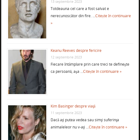
13 septembrie 2023
Totdeauna cel care a fost salvat e
nerecunoscător din fire. …
Citește în continuare
»
Keanu Reeves despre fericire
12 septembrie 2023
Fiecare întâmplare prin care treci te defineşte
ca persoană, aşa …
Citește în continuare »
Kim Basinger despre viaţă
11 septembrie 2023
Dacă aţi putea vedea sau simţi suferinţa
animaleleor nu v-aţi …
Citește în continuare »