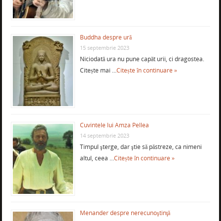
Buddha despre ură
15 septembrie 2023
Niciodată ura nu pune capăt urii, ci dragostea.
Citește mai …
Citește în continuare »
Cuvintele lui Amza Pellea
14 septembrie 2023
Timpul şterge, dar ştie să păstreze, ca nimeni
altul, ceea …
Citește în continuare »
Menander despre nerecunoştinţă