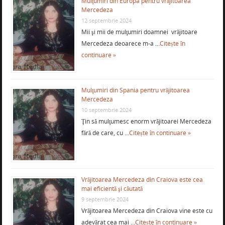
Mulţumiri din Europa pentru vrăjitoarea
Mercedeza
12 septembrie 2024
Mii şi mii de mulţumiri doamnei vrăjitoare
Mercedeza deoarece m-a …
Citește în
continuare »
Mulţumiri din Spania pentru vrăjitoarea
Mercedeza
10 septembrie 2024
Ţin să mulţumesc enorm vrăjitoarei Mercedeza
fără de care, cu …
Citește în continuare »
Vrăjitoarea Mercedeza din Craiova este cea
mai eficientă şi căutată
9 septembrie 2024
Vrăjitoarea Mercedeza din Craiova vine este cu
adevărat cea mai …
Citește în continuare »