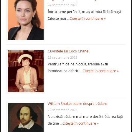
24 septembrie 2023
Într-o lume perfectă, m-aş plimba fără cămaşă.
Citește mai …
Citește în continuare »
Cuvintele lui Coco Chanel
23 septembrie 2023
Pentru a fi de neînlocuit, trebuie să fii
întotdeauna diferit. …
Citește în continuare »
William Shakespeare despre trădare
22 septembrie 2023
Nu există trădare mai mare decât trădarea față
de tine …
Citește în continuare »