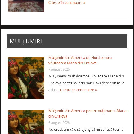
Citește în continuare »
MULȚUMIRI
Mulţumiri din America de Nord pentru
vrăjitoarea Maria din Craiova
7 august 2026
Mulţumesc mult doamnei vrăjitoare Maria din
Craiova pentru că prin harul său deosebit mi-a
adus …
Citește în continuare »
Mulţumiri din America pentru vrăjitoarea Maria
din Craiova
6 august 2026
Nu credeam că o să ajung să mi se facă tocmai