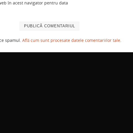
 web în acest navigator pentru data
uce spamul.
Află cum sunt procesate datele comentariilor tale
.