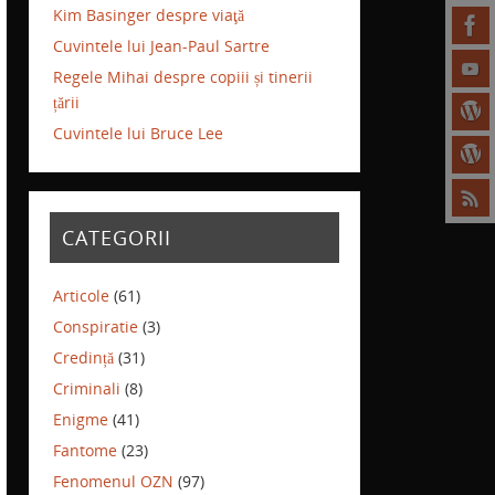
Kim Basinger despre viaţă
Cuvintele lui Jean-Paul Sartre
Regele Mihai despre copiii și tinerii
țării
Cuvintele lui Bruce Lee
CATEGORII
Articole
(61)
Conspiratie
(3)
Credință
(31)
Criminali
(8)
Enigme
(41)
Fantome
(23)
Fenomenul OZN
(97)