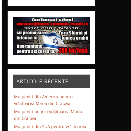
ARTICOLE RECENTE
Mulţumiri din America pentru
vrăjitoarea Maria din Craiova
Mulţumiri pentru vrăjitoarea Maria
din Craiova
Mulţumiri din SUA pentru vrăjitoarea