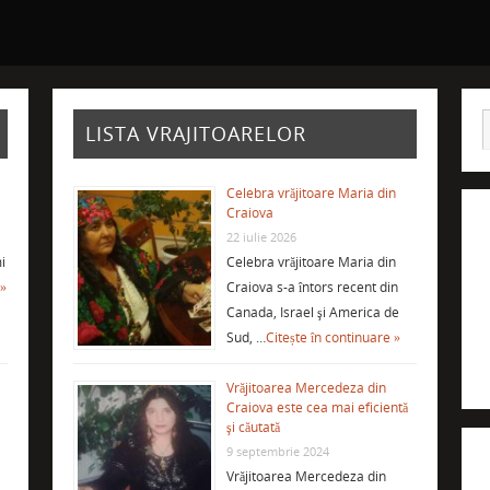
LISTA VRAJITOARELOR
Celebra vrăjitoare Maria din
Craiova
22 iulie 2026
i
Celebra vrăjitoare Maria din
 »
Craiova s-a întors recent din
Canada, Israel şi America de
Sud, …
Citește în continuare »
Vrăjitoarea Mercedeza din
Craiova este cea mai eficientă
şi căutată
9 septembrie 2024
Vrăjitoarea Mercedeza din