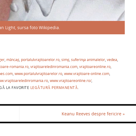
an Light, sursa foto Wikipedia.
P
ar
ger
,
mâncaţi
,
portalulvrajitoarelor.ro
,
simţi
,
suferinţa animalelor
,
vedea
,
ta
itoare-romania.ro
,
vrajitoareledinromania.com
,
vrajitoareonline.ro
,
je
hes.com
,
www.portalulvrajitoarelor.ro
,
www.vrajitoare-online.com
,
a
w.vrajitoareledinromania.ro
,
www.vrajitoareonline.ro/
,
Ă LA FAVORITE
LEGĂTURĂ PERMANENTĂ
.
ză
Keanu Reeves despre fericire
»