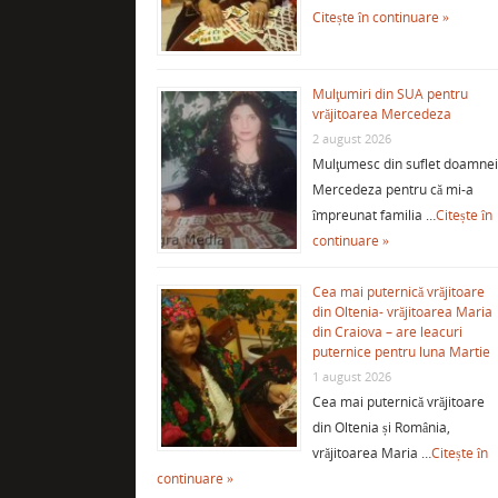
Citește în continuare »
Mulţumiri din SUA pentru
vrăjitoarea Mercedeza
2 august 2026
Mulţumesc din suflet doamne
Mercedeza pentru că mi-a
împreunat familia …
Citește în
continuare »
Cea mai puternică vrăjitoare
din Oltenia- vrăjitoarea Maria
din Craiova – are leacuri
puternice pentru luna Martie
1 august 2026
Cea mai puternică vrăjitoare
din Oltenia și România,
vrăjitoarea Maria …
Citește în
continuare »