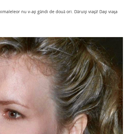
ar
maleleor nu v-aţi gândi de două ori. Dăruiţi viaţă! Daţi viaţa
ta
je
a
ză