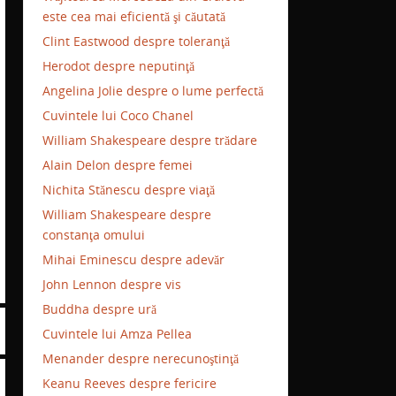
este cea mai eficientă şi căutată
Clint Eastwood despre toleranţă
Herodot despre neputinţă
Angelina Jolie despre o lume perfectă
Cuvintele lui Coco Chanel
William Shakespeare despre trădare
Alain Delon despre femei
Nichita Stănescu despre viaţă
William Shakespeare despre
constanţa omului
Mihai Eminescu despre adevăr
John Lennon despre vis
Buddha despre ură
Cuvintele lui Amza Pellea
Menander despre nerecunoştinţă
Keanu Reeves despre fericire