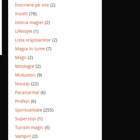
Înscriere pe site
(2)
Insolit
(78)
Istoria magiei
(2)
Lifestyle
(1)
Lista vrăjitoarelor
(2)
Magia în lume
(7)
Magii
(2)
Mitologie
(2)
Mulțumiri
(9)
Noutăți
(22)
Paranormal
(6)
Profeții
(6)
Spiritualitate
(255)
Superstiții
(1)
Turism magic
(5)
Vampiri
(2)