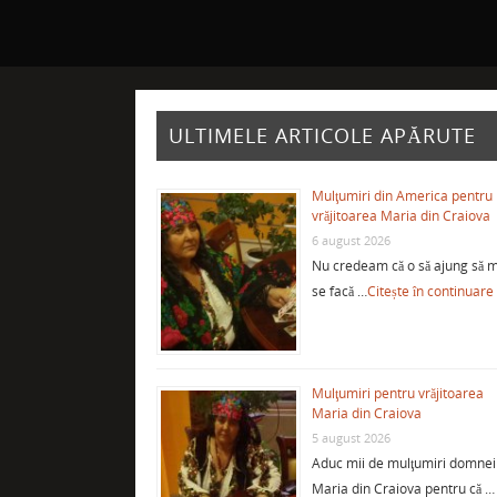
ULTIMELE ARTICOLE APĂRUTE
Mulţumiri din America pentru
vrăjitoarea Maria din Craiova
6 august 2026
Nu credeam că o să ajung să m
se facă …
Citește în continuare
Mulţumiri pentru vrăjitoarea
Maria din Craiova
5 august 2026
Aduc mii de mulţumiri domnei
Maria din Craiova pentru că …