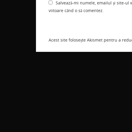
Salvează-mi numele, emailul și site-ul
viitoare când o să comentez.
Acest site folosește Akismet pentru a red