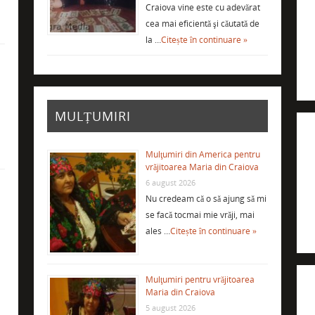
Craiova vine este cu adevărat
cea mai eficientă şi căutată de
la …
Citește în continuare »
i
MULȚUMIRI
Mulţumiri din America pentru
vrăjitoarea Maria din Craiova
6 august 2026
Nu credeam că o să ajung să mi
se facă tocmai mie vrăji, mai
ales …
Citește în continuare »
Mulţumiri pentru vrăjitoarea
Maria din Craiova
5 august 2026