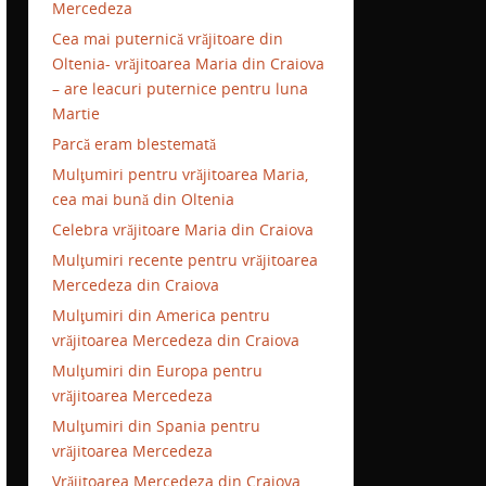
Mercedeza
Cea mai puternică vrăjitoare din
Oltenia- vrăjitoarea Maria din Craiova
– are leacuri puternice pentru luna
Martie
Parcă eram blestemată
Mulţumiri pentru vrăjitoarea Maria,
cea mai bună din Oltenia
Celebra vrăjitoare Maria din Craiova
Mulţumiri recente pentru vrăjitoarea
Mercedeza din Craiova
Mulţumiri din America pentru
vrăjitoarea Mercedeza din Craiova
Mulţumiri din Europa pentru
vrăjitoarea Mercedeza
Mulţumiri din Spania pentru
vrăjitoarea Mercedeza
Vrăjitoarea Mercedeza din Craiova