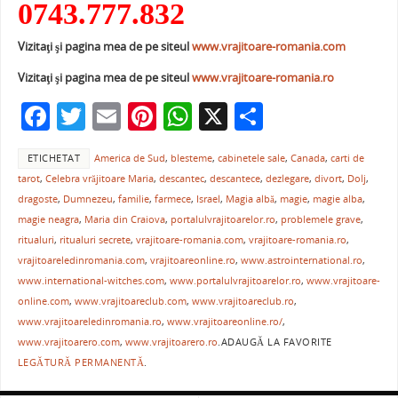
0743.777.832
Vizitaţi şi pagina mea de pe siteul
www.vrajitoare-romania.com
Vizitaţi şi pagina mea de pe siteul
www.vrajitoare-romania.ro
F
T
E
Pi
W
X
P
a
w
m
nt
h
ar
ETICHETAT
America de Sud
,
blesteme
,
cabinetele sale
,
Canada
,
carti de
c
itt
ai
er
at
ta
tarot
,
Celebra vrăjitoare Maria
,
descantec
,
descantece
,
dezlegare
,
divort
,
Dolj
,
e
er
l
e
s
je
dragoste
,
Dumnezeu
,
familie
,
farmece
,
Israel
,
Magia albă
,
magie
,
magie alba
,
b
st
A
a
magie neagra
,
Maria din Craiova
,
portalulvrajitoarelor.ro
,
problemele grave
,
ritualuri
,
ritualuri secrete
,
vrajitoare-romania.com
,
vrajitoare-romania.ro
,
o
p
ză
vrajitoareledinromania.com
,
vrajitoareonline.ro
,
www.astrointernational.ro
,
o
p
www.international-witches.com
,
www.portalulvrajitoarelor.ro
,
www.vrajitoare-
online.com
,
www.vrajitoareclub.com
,
www.vrajitoareclub.ro
,
k
www.vrajitoareledinromania.ro
,
www.vrajitoareonline.ro/
,
www.vrajitoarero.com
,
www.vrajitoarero.ro
.
ADAUGĂ LA FAVORITE
LEGĂTURĂ PERMANENTĂ
.