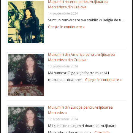
Mulţumiri recente pentru vrăjitoarea
Mercedeza din Craiova
14 septembrie 2024
Sunt un român care s-a stabilit în Belgia de 8 …
Citește în continuare »
Mulţumiri din America pentru vrăjitoarea
Mercedeza din Craiova
13 septembrie 2024
Mă numesc Olga şi ţin foarte mult să-i
mulţumesc doamnei …
Citește în continuare »
Mulţumiri din Europa pentru vrăjitoarea
Mercedeza
12 septembrie 2024
Mii şi mii de mulţumiri doamnei vrăjitoare
Mercedeza deoarece m-a …
Citește în