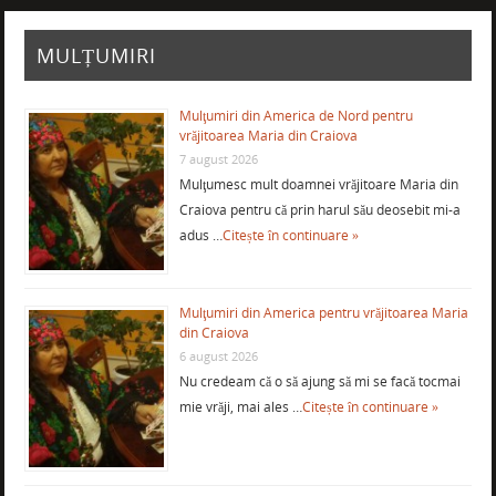
MULȚUMIRI
Mulţumiri din America de Nord pentru
vrăjitoarea Maria din Craiova
7 august 2026
Mulţumesc mult doamnei vrăjitoare Maria din
Craiova pentru că prin harul său deosebit mi-a
adus …
Citește în continuare »
Mulţumiri din America pentru vrăjitoarea Maria
din Craiova
6 august 2026
Nu credeam că o să ajung să mi se facă tocmai
mie vrăji, mai ales …
Citește în continuare »