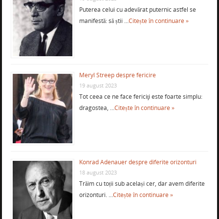
Puterea celui cu adevărat puternic astfel se
manifestă: să știi …
Citește în continuare »
Meryl Streep despre fericire
19 august 2023
Tot ceea ce ne face fericiţi este foarte simplu:
dragostea, …
Citește în continuare »
Konrad Adenauer despre diferite orizonturi
18 august 2023
Trăim cu toții sub același cer, dar avem diferite
orizonturi. …
Citește în continuare »