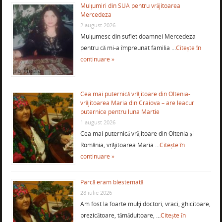
Mulţumiri din SUA pentru vrăjitoarea
Mercedeza
2 august 2026
Mulţumesc din suflet doamnei Mercedeza
pentru că mi-a împreunat familia …
Citește în
continuare »
Cea mai puternică vrăjitoare din Oltenia-
vrăjitoarea Maria din Craiova – are leacuri
puternice pentru luna Martie
1 august 2026
Cea mai puternică vrăjitoare din Oltenia și
România, vrăjitoarea Maria …
Citește în
continuare »
Parcă eram blestemată
28 iulie 2026
Am fost la foarte mulţi doctori, vraci, ghicitoare,
prezicătoare, tămăduitoare, …
Citește în