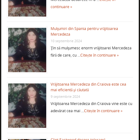
continuare »
Mulţumiri din Spania pentru vrăjitoarea
Mercedeza
10 septembrie 2024
Ţin să mulţumesc enorm vrăjitoarei Mercedeza
fără de care, cu …
Citește în continuare »
Vrăjitoarea Mercedeza din Craiova este cea
mai eficientă şi căutată
9 septembrie 2024
Vrăjitoarea Mercedeza din Craiova vine este cu
adevărat cea mai …
Citește în continuare »
Clint Eastwood despre toleranţă