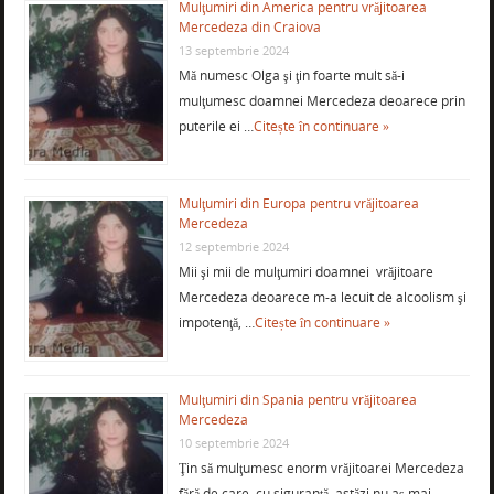
Mulţumiri din America pentru vrăjitoarea
Mercedeza din Craiova
13 septembrie 2024
Mă numesc Olga şi ţin foarte mult să-i
mulţumesc doamnei Mercedeza deoarece prin
puterile ei …
Citește în continuare »
Mulţumiri din Europa pentru vrăjitoarea
Mercedeza
12 septembrie 2024
Mii şi mii de mulţumiri doamnei vrăjitoare
Mercedeza deoarece m-a lecuit de alcoolism şi
impotenţă, …
Citește în continuare »
Mulţumiri din Spania pentru vrăjitoarea
Mercedeza
10 septembrie 2024
Ţin să mulţumesc enorm vrăjitoarei Mercedeza
fără de care, cu siguranţă, astăzi nu aş mai …