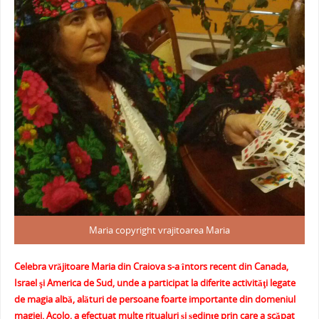
e
er
l
e
s
je
b
st
A
a
o
p
ză
o
p
k
Maria copyright vrajitoarea Maria
Celebra vrăjitoare Maria din Craiova s-a întors recent din Canada,
Israel şi America de Sud, unde a participat la diferite activităţi legate
de magia albă, alături de persoane foarte importante din domeniul
magiei. Acolo, a efectuat multe ritualuri şi şedinţe prin care a scăpat