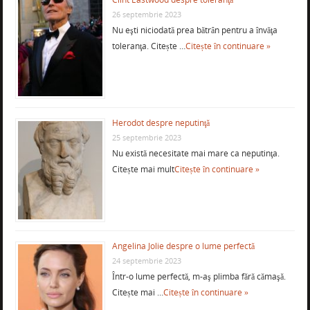
26 septembrie 2023
Nu eşti niciodată prea bătrân pentru a învăţa
toleranţa. Citește …
Citește în continuare »
Herodot despre neputinţă
25 septembrie 2023
Nu există necesitate mai mare ca neputinţa.
Citește mai mult
Citește în continuare »
Angelina Jolie despre o lume perfectă
24 septembrie 2023
Într-o lume perfectă, m-aş plimba fără cămaşă.
Citește mai …
Citește în continuare »