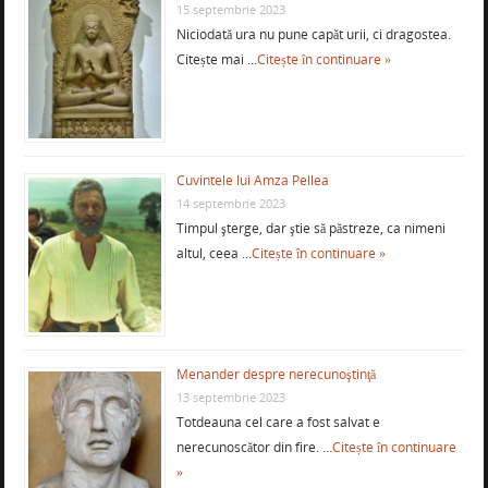
15 septembrie 2023
Niciodată ura nu pune capăt urii, ci dragostea.
Citește mai …
Citește în continuare »
Cuvintele lui Amza Pellea
14 septembrie 2023
Timpul şterge, dar ştie să păstreze, ca nimeni
altul, ceea …
Citește în continuare »
Menander despre nerecunoştinţă
13 septembrie 2023
Totdeauna cel care a fost salvat e
nerecunoscător din fire. …
Citește în continuare
»