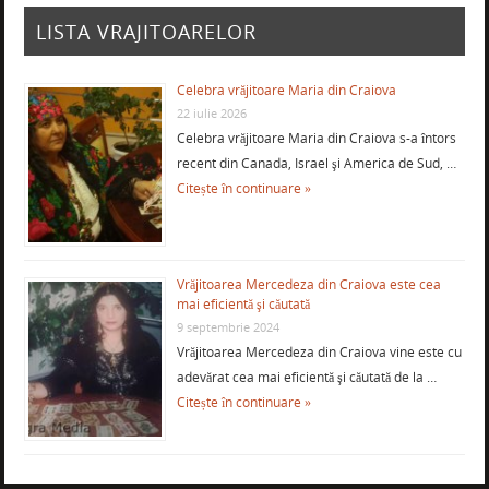
LISTA VRAJITOARELOR
Celebra vrăjitoare Maria din Craiova
22 iulie 2026
Celebra vrăjitoare Maria din Craiova s-a întors
recent din Canada, Israel şi America de Sud, …
Citește în continuare »
Vrăjitoarea Mercedeza din Craiova este cea
mai eficientă şi căutată
9 septembrie 2024
Vrăjitoarea Mercedeza din Craiova vine este cu
adevărat cea mai eficientă şi căutată de la …
Citește în continuare »