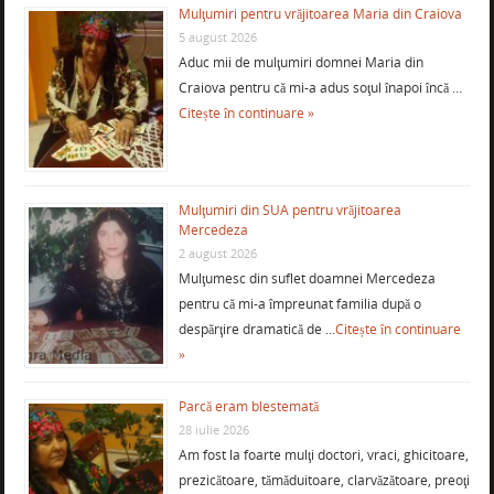
Mulţumiri pentru vrăjitoarea Maria din Craiova
5 august 2026
Aduc mii de mulţumiri domnei Maria din
Craiova pentru că mi-a adus soţul înapoi încă …
Citește în continuare »
Mulţumiri din SUA pentru vrăjitoarea
Mercedeza
2 august 2026
Mulţumesc din suflet doamnei Mercedeza
pentru că mi-a împreunat familia după o
despărţire dramatică de …
Citește în continuare
»
Parcă eram blestemată
28 iulie 2026
Am fost la foarte mulţi doctori, vraci, ghicitoare,
prezicătoare, tămăduitoare, clarvăzătoare, preoţi