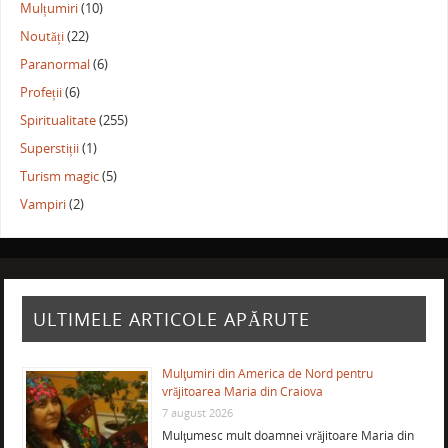
Mulțumiri
(10)
Noutăți
(22)
Paranormal
(6)
Profeții
(6)
Spiritualitate
(255)
Superstiții
(1)
Turism magic
(5)
Vampiri
(2)
ULTIMELE ARTICOLE APĂRUTE
Mulţumiri din America de Nord pentru
vrăjitoarea Maria din Craiova
7 august 2026
Mulţumesc mult doamnei vrăjitoare Maria din