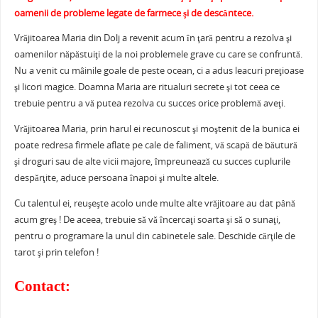
oamenii de probleme legate de farmece şi de descântece.
Vrăjitoarea Maria din Dolj a revenit acum în ţară pentru a rezolva şi
oamenilor năpăstuiţi de la noi problemele grave cu care se confruntă.
Nu a venit cu mâinile goale de peste ocean, ci a adus leacuri preţioase
şi licori magice. Doamna Maria are ritualuri secrete şi tot ceea ce
trebuie pentru a vă putea rezolva cu succes orice problemă aveţi.
Vrăjitoarea Maria, prin harul ei recunoscut şi moştenit de la bunica ei
poate redresa firmele aflate pe cale de faliment, vă scapă de băutură
şi droguri sau de alte vicii majore, împreunează cu succes cuplurile
despărţite, aduce persoana înapoi şi multe altele.
Cu talentul ei, reuşeşte acolo unde multe alte vrăjitoare au dat până
acum greş ! De aceea, trebuie să vă încercaţi soarta şi să o sunaţi,
pentru o programare la unul din cabinetele sale. Deschide cărţile de
tarot şi prin telefon !
Contact: