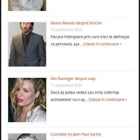
Keanu Reeves despre fericire
12 septembrie 2023
Fiecare întâmplare prin care treci te defineşte
ca persoană, aşa …
Citește în continuare »
Kim Basinger despre viaţă
11 septembrie 2023
Dacă aţi putea vedea sau simţi suferinţa
animaleleor nu v-aţi …
Citește în continuare »
Cuvintele lui Jean-Paul Sartre