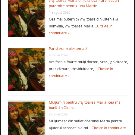
vrăjitoarea Maria din Craiova – are leacuri
puternice pentru luna Martie
1 august 2026
Cea mai puternică vrăjitoare din Oltenia și
România, vrăjitoarea Maria …
Citește în
continuare »
Parcă eram blestemată
28 iulie 2026
Am fost la foarte mulţi doctori, vraci, ghicitoare,
prezicătoare, tămăduitoare, …
Citește în
continuare »
Mulţumiri pentru vrăjitoarea Maria, cea mai
bună din Oltenia
27 iulie 2026
Mulţumesc din suflet doamnei Maria pentru
ajutorul acordat în a-mi …
Citește în continuare
»