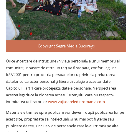
Copyright Segra Media București
Orice încercare de intruziune în viaţa personală a unui membru al
comunităţii noastre de către un terţ va fi stopată, confor Legii nr.
677/2001 pentru protecţia persoanelor cu privire la prelucrarea
datelor cu caracter personal şi libera circulaţie a acestor date,
Capitolul I, art.1 care protejează datele personale. Nerspectarea
acestei legi duce la blocarea accesului terţului care nu respectă
intimitatea utilizatorilor
www.vajitoareledinromania.com
.
Materialele trimise spre publicare vor deveni, după publicarea lor pe
acest site, proprietate sa intelectuală şi nu mai pot fi şterse sau
publicate de terţi (inclusiv de persoanele care le-au trimis) pe alte