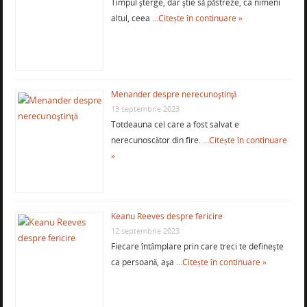
Timpul şterge, dar ştie să păstreze, ca nimeni
altul, ceea …
Citește în continuare »
Menander despre nerecunoştinţă
13 septembrie 2023
Totdeauna cel care a fost salvat e
nerecunoscător din fire. …
Citește în continuare
»
Keanu Reeves despre fericire
12 septembrie 2023
Fiecare întâmplare prin care treci te defineşte
ca persoană, aşa …
Citește în continuare »