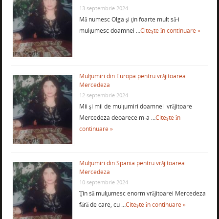
13 septembrie 2024
Mă numesc Olga şi ţin foarte mult să-i
mulţumesc doamnei …
Citește în continuare »
Mulţumiri din Europa pentru vrăjitoarea
Mercedeza
12 septembrie 2024
Mii şi mii de mulţumiri doamnei vrăjitoare
Mercedeza deoarece m-a …
Citește în
continuare »
Mulţumiri din Spania pentru vrăjitoarea
Mercedeza
10 septembrie 2024
Ţin să mulţumesc enorm vrăjitoarei Mercedeza
fără de care, cu …
Citește în continuare »