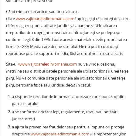
site-uri sau în presa scrisă.
Când trimiteţi un articol sau orice alt text
către
www.vajitoareledinromania.com
înţelegeţi şi că sunteţi de acord
că întreaga responsabilitate juridică vă aparţine şi că încălcarea
drepturilor de copyright constituie o infracţiune şi se pedepseşte
conform Legii 8 din 1996. Toate aceste materiale devin proprietatea
firmei SEGRA Media care deţine site-ului. Ele nu pot fi copiate şi
reproduse pe alte suporturi media, fără acordul nostru strict scris.
Site-ul
www.vajitoareledinromania.com
nu va vinde, cesiona,
înstrăina sau distribui datele personale ale utilizatorilor săi unei terţe
părţi. Nu va comunica date personale ale utilizatorilor săi unei terţe
părţi, persoane fizice sau juridice, decât în cazul:
a răspunde cererilor de informaţii autorizate corespunzător din
partea statului
a se conforma oricăror legi, regulamente, citaţii sau hotărâri
judecătoreşti
a ajuta la prevenirea fraudelor sau pentru a impune ori proteja
drepturile
www.vajitoareledinromania.com
şi a reprezentanţilor