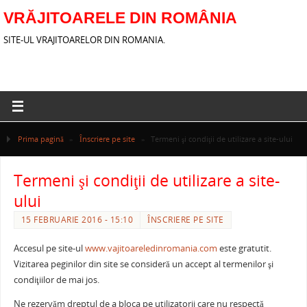
VRĂJITOARELE DIN ROMÂNIA
SITE-UL VRAJITOARELOR DIN ROMANIA.
Prima pagină
»
Înscriere pe site
»
Termeni şi condiţii de utilizare a site-ului
Termeni şi condiţii de utilizare a site-
ului
15 FEBRUARIE 2016 - 15:10
ÎNSCRIERE PE SITE
Accesul pe site-ul
www.vajitoareledinromania.com
este gratutit.
Vizitarea peginilor din site se consideră un accept al termenilor şi
condiţiilor de mai jos.
Ne rezervăm dreptul de a bloca pe utilizatorii care nu respectă