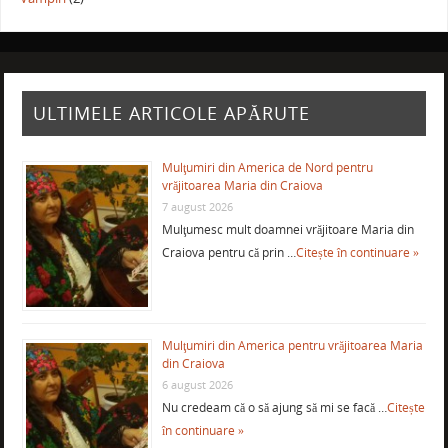
ULTIMELE ARTICOLE APĂRUTE
Mulţumiri din America de Nord pentru
vrăjitoarea Maria din Craiova
7 august 2026
Mulţumesc mult doamnei vrăjitoare Maria din
Craiova pentru că prin …
Citește în continuare »
Mulţumiri din America pentru vrăjitoarea Maria
din Craiova
6 august 2026
Nu credeam că o să ajung să mi se facă …
Citește
în continuare »