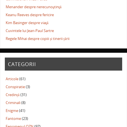
Menander despre nerecunoştinţă
Keanu Reeves despre fericire
Kim Basinger despre viaţă
Cuvintele lui Jean-Paul Sartre
Regele Mihai despre copiii și tinerii țării
CATEGORII
Articole
(61)
Conspiratie
(3)
Credință
(31)
Criminali
(8)
Enigme
(41)
Fantome
(23)
Fenomenul OZN
(97)