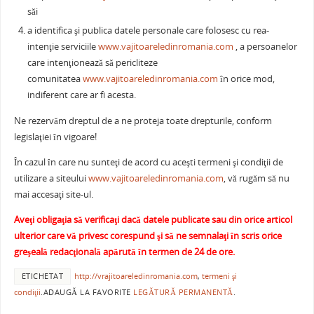
săi
a identifica şi publica datele personale care folosesc cu rea-
intenţie serviciile
www.vajitoareledinromania.com
, a persoanelor
care intenţionează să pericliteze
comunitatea
www.vajitoareledinromania.com
în orice mod,
indiferent care ar fi acesta.
Ne rezervăm dreptul de a ne proteja toate drepturile, conform
legislaţiei în vigoare!
În cazul în care nu sunteţi de acord cu aceşti termeni şi condiţii de
utilizare a siteului
www.vajitoareledinromania.com
, vă rugăm să nu
mai accesaţi site-ul.
Aveţi obligaţia să verificaţi dacă datele publicate sau din orice articol
ulterior care vă privesc corespund şi să ne semnalaţi în scris orice
greşeală redacţională apărută în termen de 24 de ore.
ETICHETAT
http://vrajitoareledinromania.com
,
termeni şi
condiţii
.
ADAUGĂ LA FAVORITE
LEGĂTURĂ PERMANENTĂ
.