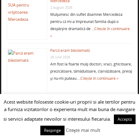
Mercedeza
2 august 2026
Mulţumesc din suflet doamnei Mercedeza
pentru că mi-a împreunat familia după o
despărţire dramatică de …
Citește în continuare
»
Parcă eram blestemată
28 iulie 2026
Am fost la foarte mulţi doctori, vraci, ghicitoare,
prezicătoare, tămăduitoare, clarvăzătoare, preoţi
şi nu-mi puteau …
Citește în continuare »
Acest website foloseste cookie-uri proprii si ale tertilor pentru
Mulţumiri pentru vrăjitoarea Maria, cea mai
a furniza vizitatorilor o experienta mult mai buna de navigare
bună din Oltenia
27 iulie 2026
si servicii adaptate nevoilor si interesului fiecaruia.
Acceptă
Mulţumesc din suflet doamnei Maria pentru
Citește mai mult
Respinge
ajutorul acordat în a-mi găsi jumătatea, tocmai