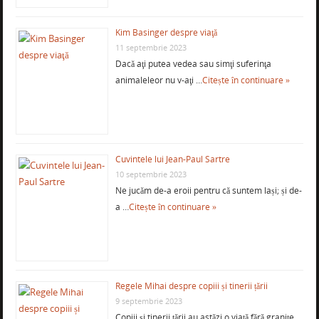
Kim Basinger despre viaţă
11 septembrie 2023
Dacă aţi putea vedea sau simţi suferinţa
animaleleor nu v-aţi …
Citește în continuare »
Cuvintele lui Jean-Paul Sartre
10 septembrie 2023
Ne jucăm de-a eroii pentru că suntem lași; și de-
a …
Citește în continuare »
Regele Mihai despre copiii și tinerii țării
9 septembrie 2023
Copiii și tinerii țării au astăzi o viață fără granițe.