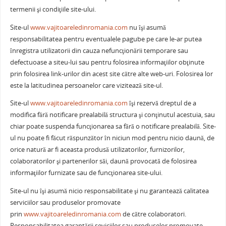
termenii şi condiţiile site-ului.
Site-ul
www.vajitoareledinromania.com
nu îşi asumă
responsabilitatea pentru eventualele pagube pe care le-ar putea
înregistra utilizatorii din cauza nefuncţionării temporare sau
defectuoase a siteu-lui sau pentru folosirea informaţiilor obţinute
prin folosirea link-urilor din acest site către alte web-uri. Folosirea lor
este la latitudinea persoanelor care vizitează site-ul.
Site-ul
www.vajitoareledinromania.com
îşi rezervă dreptul de a
modifica fără notificare prealabilă structura şi conţinutul acestuia, sau
chiar poate suspenda funcţionarea sa fără o notificare prealabilă. Site-
ul nu poate fi făcut răspunzător în niciun mod pentru nicio daună, de
orice natură ar fi aceasta produsă utilizatorilor, furnizorilor,
colaboratorilor şi partenerilor săi, daună provocată de folosirea
informaţiilor furnizate sau de funcţionarea site-ului.
Site-ul nu îşi asumă nicio responsabilitate şi nu garantează calitatea
serviciilor sau produselor promovate
prin
www.vajitoareledinromania.com
de către colaboratori.
Responsabilitatea garantării seviciilor sau produselor promovate