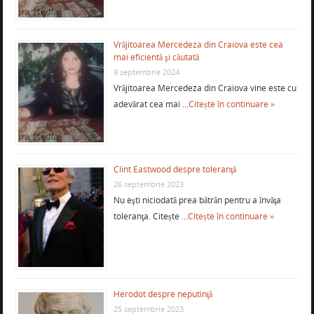
Vrăjitoarea Mercedeza din Craiova este cea
mai eficientă şi căutată
9 septembrie 2024
Vrăjitoarea Mercedeza din Craiova vine este cu
adevărat cea mai …
Citește în continuare »
Clint Eastwood despre toleranţă
26 septembrie 2023
Nu eşti niciodată prea bătrân pentru a învăţa
toleranţa. Citește …
Citește în continuare »
Herodot despre neputinţă
25 septembrie 2023