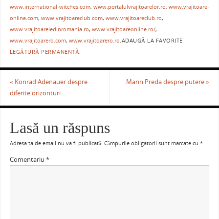
b
st
A
a
www.international-witches.com
,
www.portalulvrajitoarelor.ro
,
www.vrajitoare-
o
p
ză
online.com
,
www.vrajitoareclub.com
,
www.vrajitoareclub.ro
,
o
p
www.vrajitoareledinromania.ro
,
www.vrajitoareonline.ro/
,
www.vrajitoarero.com
,
www.vrajitoarero.ro
.
ADAUGĂ LA FAVORITE
k
LEGĂTURĂ PERMANENTĂ
.
«
Konrad Adenauer despre
Marin Preda despre putere
»
diferite orizonturi
Lasă un răspuns
Adresa ta de email nu va fi publicată.
Câmpurile obligatorii sunt marcate cu
*
Comentariu
*