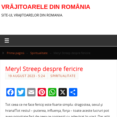
VRĂJITOARELE DIN ROMÂNIA
SITE-UL VRAJITOARELOR DIN ROMANIA.
Prima pagină
»
Spiritualitate
»
Meryl Streep despre fericire
Meryl Streep despre fericire
19 AUGUST 2023 - 5:24
SPIRITUALITATE
F
T
E
Pi
W
X
P
a
w
m
nt
h
ar
Tot ceea ce ne face fericiţi este foarte simplu: dragostea, sexul şi
c
itt
ai
er
at
ta
hrana!Tot restul – puterea, influenţa, forţa – toate aceste lucruri pot
avea prioritate faţă de ceea ce contează cu adevărat în viaţă. Dar atât