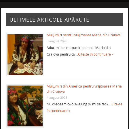
ULTIMELE ARTICOLE APĂRUTE
Mulţumiri pentru vrăjitoarea Maria din Craiova
5 august 2026
Aduc mii de mulţumiri domnei Maria din
Craiova pentru că …
Citește în continuare »
Mulţumiri din America pentru vrăjitoarea Maria
din Craiova
4 august 2026
Nu credeam că o să ajung să mi se facă …
Citește
în continuare »