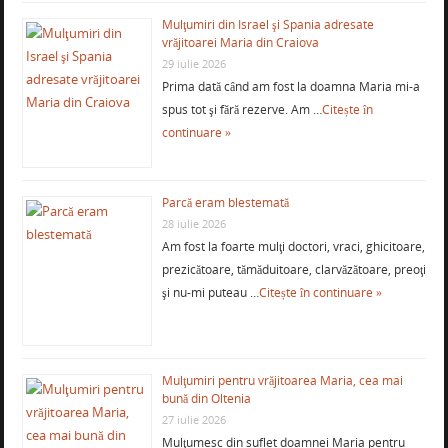
Mulţumiri din Israel şi Spania adresate
vrăjitoarei Maria din Craiova
29 iulie 2026
Prima dată când am fost la doamna Maria mi-a
spus tot şi fără rezerve. Am …
Citește în
continuare »
Parcă eram blestemată
28 iulie 2026
Am fost la foarte mulţi doctori, vraci, ghicitoare,
prezicătoare, tămăduitoare, clarvăzătoare, preoţi
şi nu-mi puteau …
Citește în continuare »
Mulţumiri pentru vrăjitoarea Maria, cea mai
bună din Oltenia
27 iulie 2026
Mulţumesc din suflet doamnei Maria pentru