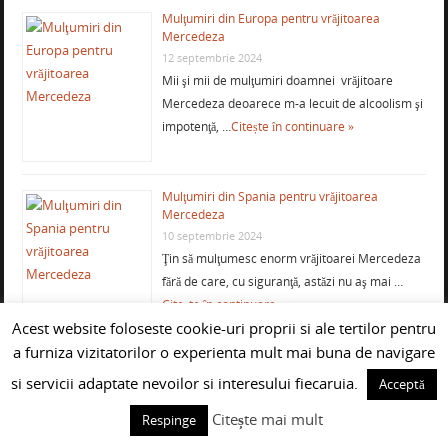
Mulţumiri din Europa pentru vrăjitoarea
Mercedeza
12 septembrie 2024
Mii şi mii de mulţumiri doamnei vrăjitoare
Mercedeza deoarece m-a lecuit de alcoolism şi
impotenţă, …
Citește în continuare »
Mulţumiri din Spania pentru vrăjitoarea
Mercedeza
10 septembrie 2024
Ţin să mulţumesc enorm vrăjitoarei Mercedeza
fără de care, cu siguranţă, astăzi nu aş mai …
Citește în continuare »
Acest website foloseste cookie-uri proprii si ale tertilor pentru
a furniza vizitatorilor o experienta mult mai buna de navigare
si servicii adaptate nevoilor si interesului fiecaruia.
Acceptă
Citește mai mult
Respinge
VRAJITOARE GHICITOARE