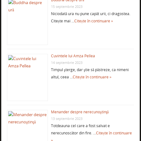
15 septembrie 2023
Niciodată ura nu pune capăt urii, ci dragostea.
Citește mai …
Citește în continuare »
Cuvintele lui Amza Pellea
14 septembrie 2023
Timpul şterge, dar ştie să păstreze, ca nimeni
altul, ceea …
Citește în continuare »
Menander despre nerecunoştinţă
13 septembrie 2023
Totdeauna cel care a fost salvat e
nerecunoscător din fire. …
Citește în continuare
»