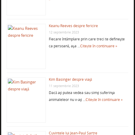
Keanu Reeves despre fericire
12 septembrie 2023
Fiecare întâmplare prin care treci te defineşte
ca persoană, aşa …
Citește în continuare »
Kim Basinger despre viaţă
11 septembrie 2023
Dacă aţi putea vedea sau simţi suferinţa
animaleleor nu v-aţi …
Citește în continuare »
Cuvintele lui Jean-Paul Sartre