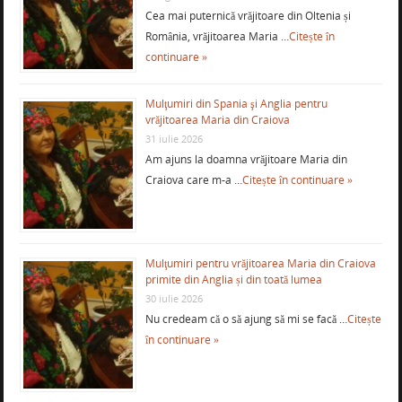
Cea mai puternică vrăjitoare din Oltenia și
România, vrăjitoarea Maria …
Citește în
continuare »
Mulţumiri din Spania şi Anglia pentru
vrăjitoarea Maria din Craiova
31 iulie 2026
Am ajuns la doamna vrăjitoare Maria din
Craiova care m-a …
Citește în continuare »
Mulţumiri pentru vrăjitoarea Maria din Craiova
primite din Anglia și din toată lumea
30 iulie 2026
Nu credeam că o să ajung să mi se facă …
Citește
în continuare »