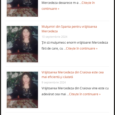
Mercedeza deoarece m-a …
Citește în
continuare »
Mulţumiri din Spania pentru vrăjitoarea
Mercedeza
10 septembrie 2024
Ţin să mulţumesc enorm vrăjitoarei Mercedeza
fără de care, cu …
Citește în continuare »
Vrăjitoarea Mercedeza din Craiova este cea
mai eficientă şi căutată
9 septembrie 2024
Vrăjitoarea Mercedeza din Craiova vine este cu
adevărat cea mai …
Citește în continuare »