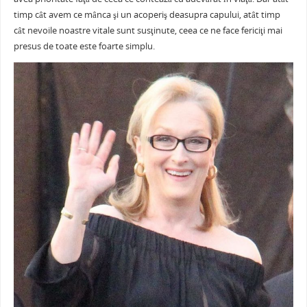
e
er
l
e
s
je
b
st
A
a
timp cât avem ce mânca şi un acoperiş deasupra capului, atât timp
cât nevoile noastre vitale sunt susţinute, ceea ce ne face fericiţi mai
o
p
ză
presus de toate este foarte simplu.
o
p
k