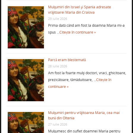
Mulţumiri din Israel şi Spania adresate
vrăjitoarei Maria din Craiova
29 iulie 2026
Prima dată când am fost la doamna Maria mi-a
spus …
Citește în continuare »
Parcă eram blestemată
28 iulie 2026
Am fost la foarte mulţi doctori, vraci, ghicitoare,
prezicătoare, tămăduitoare, …
Citește în
continuare »
Mulţumiri pentru vrăjitoarea Maria, cea mai
bună din Oltenia
27 iulie 2026
Mulţumesc din suflet doamnei Maria pentru