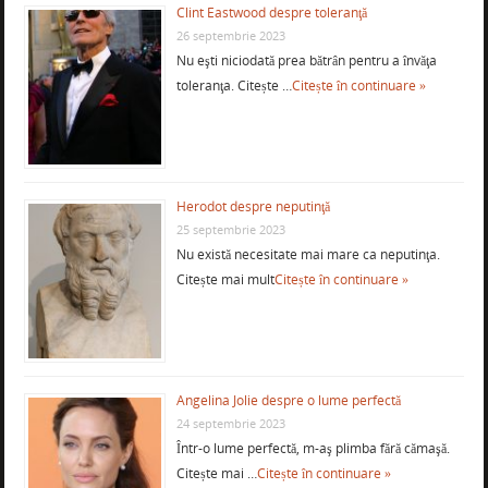
Clint Eastwood despre toleranţă
26 septembrie 2023
Nu eşti niciodată prea bătrân pentru a învăţa
toleranţa. Citește …
Citește în continuare »
Herodot despre neputinţă
25 septembrie 2023
Nu există necesitate mai mare ca neputinţa.
Citește mai mult
Citește în continuare »
Angelina Jolie despre o lume perfectă
24 septembrie 2023
Într-o lume perfectă, m-aş plimba fără cămaşă.
Citește mai …
Citește în continuare »