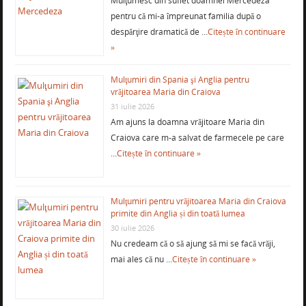
Mulţumesc din suflet doamnei Mercedeza
pentru că mi-a împreunat familia după o
despărţire dramatică de …
Citește în continuare
»
Mulţumiri din Spania şi Anglia pentru
vrăjitoarea Maria din Craiova
31 iulie 2026
Am ajuns la doamna vrăjitoare Maria din
Craiova care m-a salvat de farmecele pe care
…
Citește în continuare »
Mulţumiri pentru vrăjitoarea Maria din Craiova
primite din Anglia și din toată lumea
30 iulie 2026
Nu credeam că o să ajung să mi se facă vrăji,
mai ales că nu …
Citește în continuare »