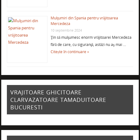
Mulţumiri din Spania pentru vrăjitoarea
Mercedeza
10 septembrie 2024
Ţin să mulţumesc enorm vrăjitoarei Mercedeza
fără de care, cu siguranţă, astăzi nu aş mai …
Citește în continuare »
VRAJITOARE GHICITOARE
CLARVAZATOARE TAMADUITOARE
BUCURESTI