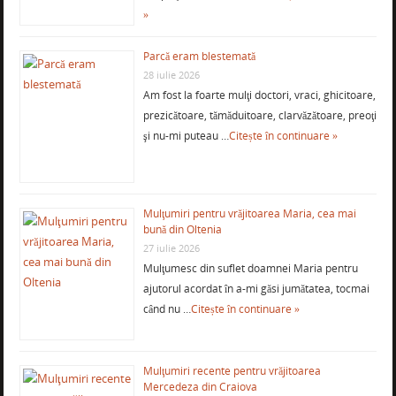
»
Parcă eram blestemată
28 iulie 2026
Am fost la foarte mulţi doctori, vraci, ghicitoare,
prezicătoare, tămăduitoare, clarvăzătoare, preoţi
şi nu-mi puteau …
Citește în continuare »
Mulţumiri pentru vrăjitoarea Maria, cea mai
bună din Oltenia
27 iulie 2026
Mulţumesc din suflet doamnei Maria pentru
ajutorul acordat în a-mi găsi jumătatea, tocmai
când nu …
Citește în continuare »
Mulţumiri recente pentru vrăjitoarea
Mercedeza din Craiova