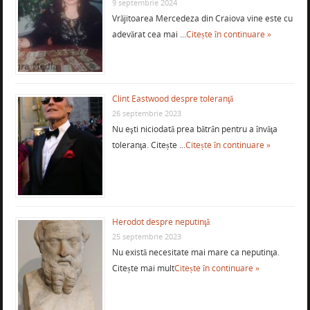
9 septembrie 2024
Vrăjitoarea Mercedeza din Craiova vine este cu
adevărat cea mai …
Citește în continuare »
Clint Eastwood despre toleranţă
26 septembrie 2023
Nu eşti niciodată prea bătrân pentru a învăţa
toleranţa. Citește …
Citește în continuare »
Herodot despre neputinţă
25 septembrie 2023
Nu există necesitate mai mare ca neputinţa.
Citește mai mult
Citește în continuare »