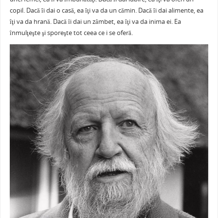
e
er
l
e
s
je
b
st
A
a
copil. Dacă îi dai o casă, ea îţi va da un cămin. Dacă îi dai alimente, ea
îţi va da hrană. Dacă îi dai un zâmbet, ea îţi va da inima ei. Ea
o
p
ză
înmulţeşte şi sporeşte tot ceea ce i se oferă.
o
p
k