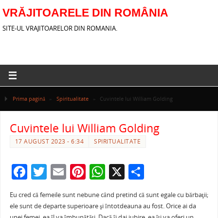
VRĂJITOARELE DIN ROMÂNIA
SITE-UL VRAJITOARELOR DIN ROMANIA.
Prima pagină
»
Spiritualitate
»
Cuvintele lui William Golding
Cuvintele lui William Golding
17 AUGUST 2023 - 6:34
SPIRITUALITATE
F
T
E
Pi
W
X
P
a
w
m
nt
h
ar
Eu cred că femeile sunt nebune când pretind că sunt egale cu bărbaţii;
c
itt
ai
er
at
ta
ele sunt de departe superioare şi întotdeauna au fost. Orice ai da
unei femei, ea îl va îmbunătăţi. Dacă îi dai iubire, ea îţi va oferi un