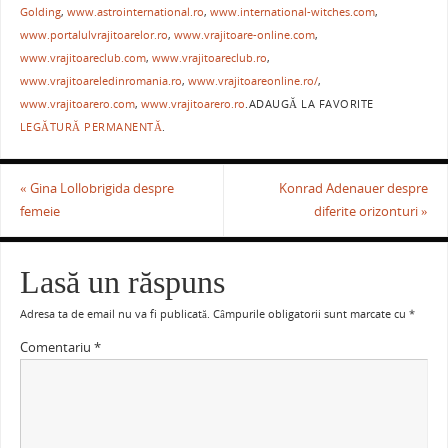
b
st
A
a
Golding
,
www.astrointernational.ro
,
www.international-witches.com
,
www.portalulvrajitoarelor.ro
,
www.vrajitoare-online.com
,
o
p
ză
www.vrajitoareclub.com
,
www.vrajitoareclub.ro
,
o
p
www.vrajitoareledinromania.ro
,
www.vrajitoareonline.ro/
,
www.vrajitoarero.com
,
www.vrajitoarero.ro
.
ADAUGĂ LA FAVORITE
k
LEGĂTURĂ PERMANENTĂ
.
«
Gina Lollobrigida despre
Konrad Adenauer despre
femeie
diferite orizonturi
»
Lasă un răspuns
Adresa ta de email nu va fi publicată.
Câmpurile obligatorii sunt marcate cu
*
Comentariu
*