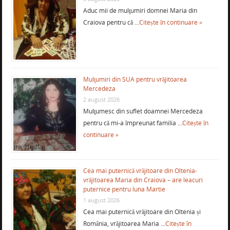
Aduc mii de mulţumiri domnei Maria din
Craiova pentru că …
Citește în continuare »
Mulţumiri din SUA pentru vrăjitoarea
Mercedeza
2 august 2026
Mulţumesc din suflet doamnei Mercedeza
pentru că mi-a împreunat familia …
Citește în
continuare »
Cea mai puternică vrăjitoare din Oltenia-
vrăjitoarea Maria din Craiova – are leacuri
puternice pentru luna Martie
1 august 2026
Cea mai puternică vrăjitoare din Oltenia și
România, vrăjitoarea Maria …
Citește în