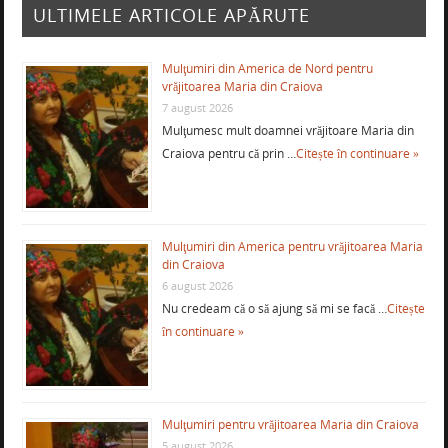
ULTIMELE ARTICOLE APĂRUTE
Mulţumiri din America de Nord pentru
vrăjitoarea Maria din Craiova
7 august 2026
Mulţumesc mult doamnei vrăjitoare Maria din
Craiova pentru că prin …
Citește în continuare »
Mulţumiri din America pentru vrăjitoarea Maria
din Craiova
6 august 2026
Nu credeam că o să ajung să mi se facă …
Citește
în continuare »
Mulţumiri pentru vrăjitoarea Maria din Craiova
5 august 2026