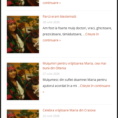
continuare »
Parcă eram blestemată
28 iulie 2026
Am fost la foarte mulţi doctori, vraci, ghicitoare,
prezicătoare, tămăduitoare, …
Citește în
continuare »
Mulţumiri pentru vrăjitoarea Maria, cea mai
bună din Oltenia
27 iulie 2026
Mulţumesc din suflet doamnei Maria pentru
ajutorul acordat în a-mi …
Citește în continuare
»
Celebra vrăjitoare Maria din Craiova
22 iulie 2026