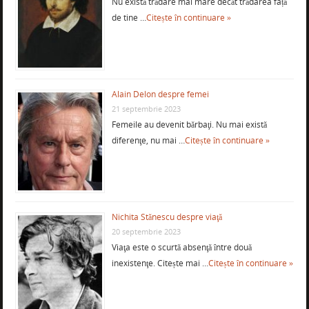
Nu există trădare mai mare decât trădarea față
de tine …
Citește în continuare »
Alain Delon despre femei
21 septembrie 2023
Femeile au devenit bărbaţi. Nu mai există
diferenţe, nu mai …
Citește în continuare »
Nichita Stănescu despre viaţă
20 septembrie 2023
Viaţa este o scurtă absenţă între două
inexistenţe. Citește mai …
Citește în continuare »