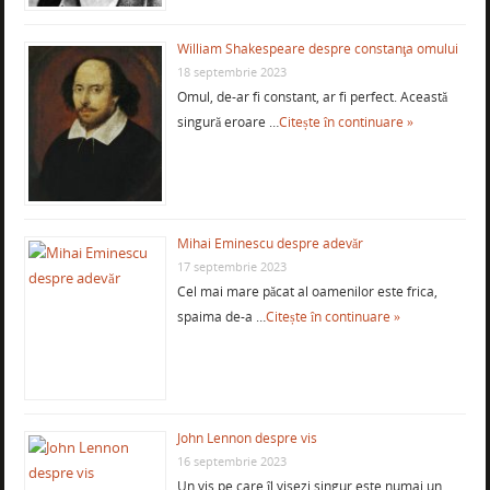
William Shakespeare despre constanţa omului
18 septembrie 2023
Omul, de-ar fi constant, ar fi perfect. Această
singură eroare …
Citește în continuare »
Mihai Eminescu despre adevăr
17 septembrie 2023
Cel mai mare păcat al oamenilor este frica,
spaima de-a …
Citește în continuare »
John Lennon despre vis
16 septembrie 2023
Un vis pe care îl visezi singur este numai un …