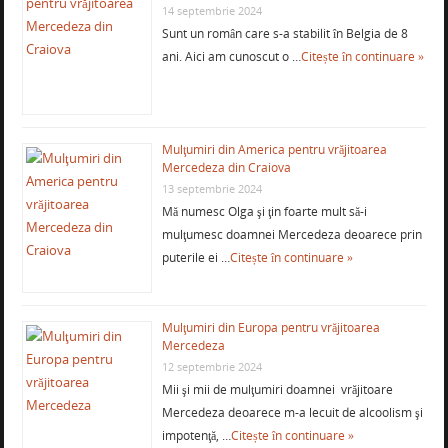
14 septembrie 2024
Sunt un român care s-a stabilit în Belgia de 8
ani. Aici am cunoscut o …
Citește în continuare »
Mulţumiri din America pentru vrăjitoarea
Mercedeza din Craiova
13 septembrie 2024
Mă numesc Olga şi ţin foarte mult să-i
mulţumesc doamnei Mercedeza deoarece prin
puterile ei …
Citește în continuare »
Mulţumiri din Europa pentru vrăjitoarea
Mercedeza
12 septembrie 2024
Mii şi mii de mulţumiri doamnei vrăjitoare
Mercedeza deoarece m-a lecuit de alcoolism şi
impotenţă, …
Citește în continuare »