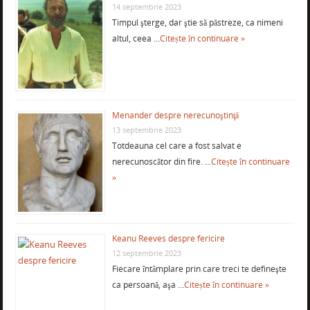
14 septembrie 2023
Timpul şterge, dar ştie să păstreze, ca nimeni
altul, ceea …
Citește în continuare »
Menander despre nerecunoştinţă
13 septembrie 2023
Totdeauna cel care a fost salvat e
nerecunoscător din fire. …
Citește în continuare
»
Keanu Reeves despre fericire
12 septembrie 2023
Fiecare întâmplare prin care treci te defineşte
ca persoană, aşa …
Citește în continuare »