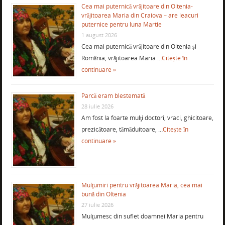
Cea mai puternică vrăjitoare din Oltenia-
vrăjitoarea Maria din Craiova – are leacuri
puternice pentru luna Martie
1 august 2026
Cea mai puternică vrăjitoare din Oltenia și
România, vrăjitoarea Maria …
Citește în
continuare »
Parcă eram blestemată
28 iulie 2026
Am fost la foarte mulţi doctori, vraci, ghicitoare,
prezicătoare, tămăduitoare, …
Citește în
continuare »
Mulţumiri pentru vrăjitoarea Maria, cea mai
bună din Oltenia
27 iulie 2026
Mulţumesc din suflet doamnei Maria pentru