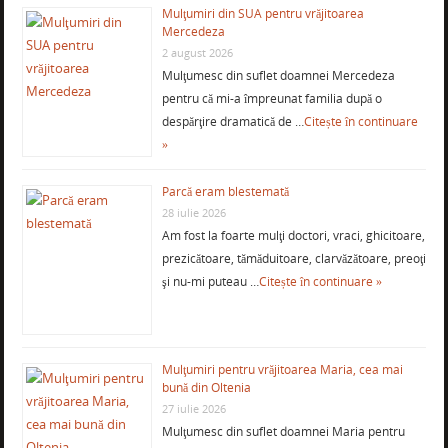
Mulţumiri din SUA pentru vrăjitoarea
Mercedeza
2 august 2026
Mulţumesc din suflet doamnei Mercedeza
pentru că mi-a împreunat familia după o
despărţire dramatică de …
Citește în continuare
»
Parcă eram blestemată
28 iulie 2026
Am fost la foarte mulţi doctori, vraci, ghicitoare,
prezicătoare, tămăduitoare, clarvăzătoare, preoţi
şi nu-mi puteau …
Citește în continuare »
Mulţumiri pentru vrăjitoarea Maria, cea mai
bună din Oltenia
27 iulie 2026
Mulţumesc din suflet doamnei Maria pentru