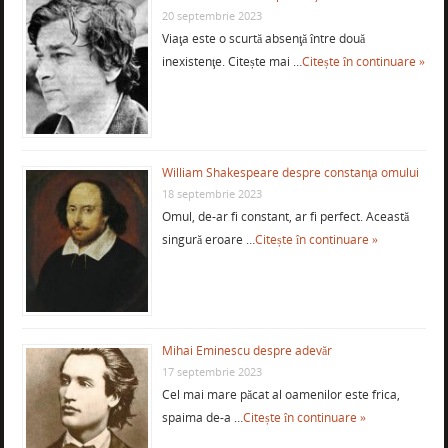
20 septembrie 2023
Viaţa este o scurtă absenţă între două
inexistenţe. Citește mai …
Citește în continuare »
William Shakespeare despre constanţa omului
18 septembrie 2023
Omul, de-ar fi constant, ar fi perfect. Această
singură eroare …
Citește în continuare »
Mihai Eminescu despre adevăr
17 septembrie 2023
Cel mai mare păcat al oamenilor este frica,
spaima de-a …
Citește în continuare »