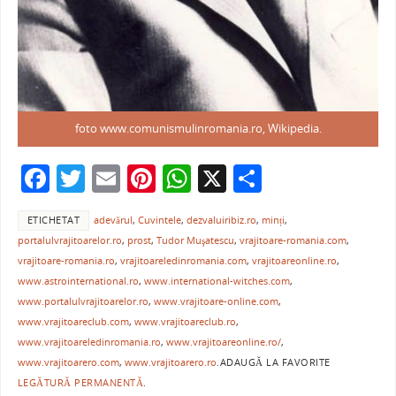
foto www.comunismulinromania.ro, Wikipedia.
F
T
E
Pi
W
X
P
a
w
m
nt
h
ar
ETICHETAT
adevărul
,
Cuvintele
,
dezvaluiribiz.ro
,
minți
,
c
itt
ai
er
at
ta
portalulvrajitoarelor.ro
,
prost
,
Tudor Muşatescu
,
vrajitoare-romania.com
,
e
er
l
e
s
je
vrajitoare-romania.ro
,
vrajitoareledinromania.com
,
vrajitoareonline.ro
,
b
st
A
a
www.astrointernational.ro
,
www.international-witches.com
,
www.portalulvrajitoarelor.ro
,
www.vrajitoare-online.com
,
o
p
ză
www.vrajitoareclub.com
,
www.vrajitoareclub.ro
,
o
p
www.vrajitoareledinromania.ro
,
www.vrajitoareonline.ro/
,
www.vrajitoarero.com
,
www.vrajitoarero.ro
.
ADAUGĂ LA FAVORITE
k
LEGĂTURĂ PERMANENTĂ
.