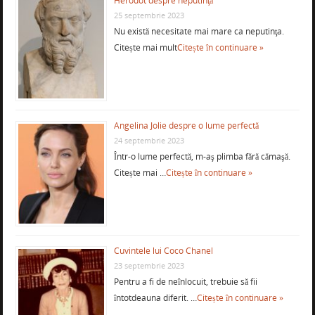
Herodot despre neputinţă
25 septembrie 2023
Nu există necesitate mai mare ca neputinţa.
Citește mai mult
Citește în continuare »
Angelina Jolie despre o lume perfectă
24 septembrie 2023
Într-o lume perfectă, m-aş plimba fără cămaşă.
Citește mai …
Citește în continuare »
Cuvintele lui Coco Chanel
23 septembrie 2023
Pentru a fi de neînlocuit, trebuie să fii
întotdeauna diferit. …
Citește în continuare »