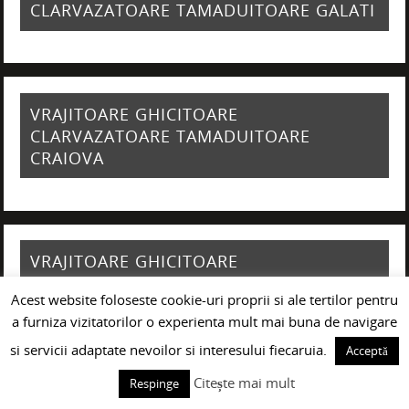
CLARVAZATOARE TAMADUITOARE GALATI
VRAJITOARE GHICITOARE
CLARVAZATOARE TAMADUITOARE
CRAIOVA
VRAJITOARE GHICITOARE
CLARVAZATOARE TAMADUITOARE
Acest website foloseste cookie-uri proprii si ale tertilor pentru
BRASOV
a furniza vizitatorilor o experienta mult mai buna de navigare
si servicii adaptate nevoilor si interesului fiecaruia.
Acceptă
Citește mai mult
Respinge
VRAJITOARE GHICITOARE