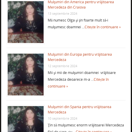
Mulţumiri din America pentru vrăjitoarea
Mercedeza din Craiova
13 septembrie 2024
Mă numesc Olga şi ţin foarte mult să-i
mulţumesc doamnei …
Citește în continuare »
Mulţumiri din Europa pentru vrăjitoarea
Mercedeza
12 septembrie 2024
Mii şi mii de mulţumiri doamnei vrăjitoare
Mercedeza deoarece m-a …
Citește în
continuare »
Mulţumiri din Spania pentru vrăjitoarea
Mercedeza
10 septembrie 2024
Ţin să mulţumesc enorm vrăjitoarei Mercedeza
fără de care, cu …
Citește în continuare »