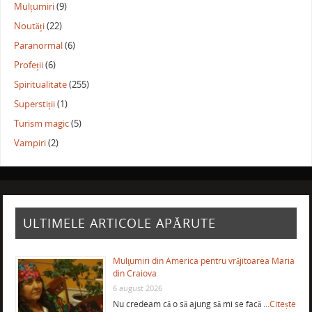
Mulțumiri
(9)
Noutăți
(22)
Paranormal
(6)
Profeții
(6)
Spiritualitate
(255)
Superstiții
(1)
Turism magic
(5)
Vampiri
(2)
ULTIMELE ARTICOLE APĂRUTE
Mulţumiri din America pentru vrăjitoarea Maria
din Craiova
6 august 2026
Nu credeam că o să ajung să mi se facă …
Citește