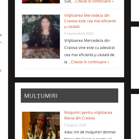
Sud, …
Citește în continuare »
Vrăjitoarea Mercedeza din
Craiova este cea mai eficientă
şi căutată
9 septembrie 2024
i
Vrăjitoarea Mercedeza din
 »
Craiova vine este cu adevărat
cea mai eficientă şi căutată de
la …
Citește în continuare »
d
MULȚUMIRI
Mulţumiri pentru vrăjitoarea
Maria din Craiova
5 august 2026
Aduc mii de mulţumiri domnei