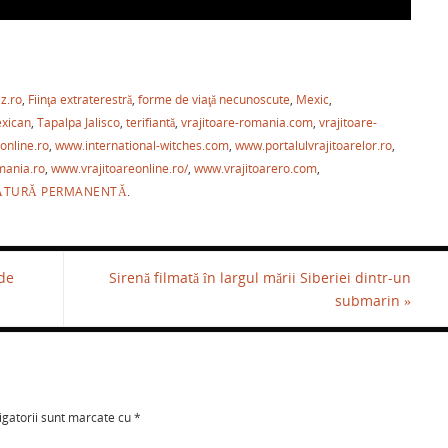
P
ar
iz.ro
,
Fiinţa extraterestră
,
forme de viaţă necunoscute
,
Mexic
,
ta
xican
,
Tapalpa Jalisco
,
terifiantă
,
vrajitoare-romania.com
,
vrajitoare-
je
eonline.ro
,
www.international-witches.com
,
www.portalulvrajitoarelor.ro
,
a
mania.ro
,
www.vrajitoareonline.ro/
,
www.vrajitoarero.com
,
ĂTURĂ PERMANENTĂ
.
ză
de
Sirenă filmată în largul mării Siberiei dintr-un
submarin
»
igatorii sunt marcate cu
*