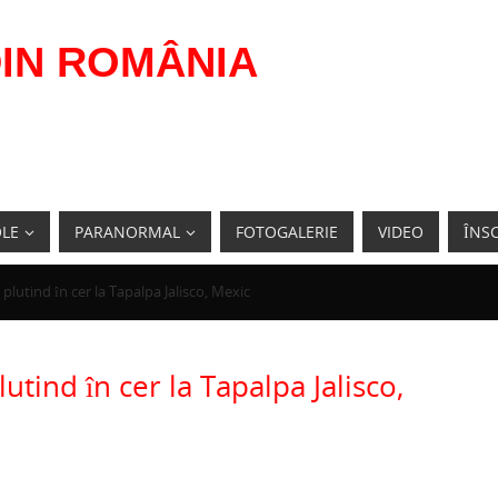
IN ROMÂNIA
OLE
PARANORMAL
FOTOGALERIE
VIDEO
ÎNSC
plutind în cer la Tapalpa Jalisco, Mexic
utind în cer la Tapalpa Jalisco,