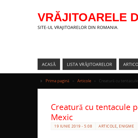
VRĂJITOARELE D
SITE-UL VRAJITOARELOR DIN ROMANIA.
ACASĂ
LISTA VRĂJITOARELOR
ARTIC
Prima pagină
»
Articole
»
Creatură cu tentacule 
Creatură cu tentacule pl
Mexic
19 IUNIE 2019 - 5:08
ARTICOLE
,
ENIGME