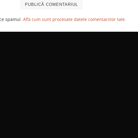
uce spamul.
Află cum sunt procesate datele comentariilor tale
.