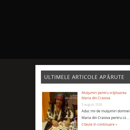
ULTIMELE ARTICOLE APĂRUTE
Mulţumiri pentru vrăjitoarea
Maria din Craiova
5 august 2026
Aduc mii de mulţumiri domnei
Maria din Craiova pentru că …
Citește în continuare »