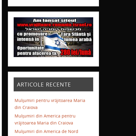
ARTICOLE RECENTE
Mulţumiri pentru vrăjitoarea Maria
din Craiova
Mulţumiri din America pentru
vrăjitoarea Maria din Craiova
Mulţumiri din America de Nord