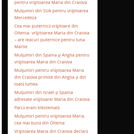
pentru vrăjitoarea Maria din Craiova
Mulţumiri din SUA pentru vrăjitoarea
Mercedeza
Cea mai puternică vrăjitoare din
Oltenia- vrăjitoarea Maria din Craiova
– are leacuri puternice pentru luna
Martie
Mulţumiri din Spania şi Anglia pentru
vrăjitoarea Maria din Craiova
Mulţumiri pentru vrăjitoarea Maria
din Craiova primite din Anglia și din
toată lumea
Mulţumiri din Israel şi Spania
adresate vrăjitoarei Maria din Craiova
Parcă eram blestemată
Mulţumiri pentru vrăjitoarea Maria,
cea mai bună din Oltenia
Vrăjitoarea Maria din Craiova declară