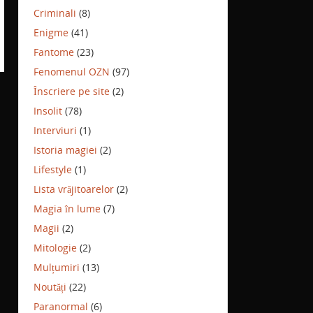
Criminali
(8)
Enigme
(41)
Fantome
(23)
Fenomenul OZN
(97)
Înscriere pe site
(2)
Insolit
(78)
Interviuri
(1)
Istoria magiei
(2)
Lifestyle
(1)
Lista vrăjitoarelor
(2)
Magia în lume
(7)
Magii
(2)
Mitologie
(2)
Mulțumiri
(13)
Noutăți
(22)
Paranormal
(6)