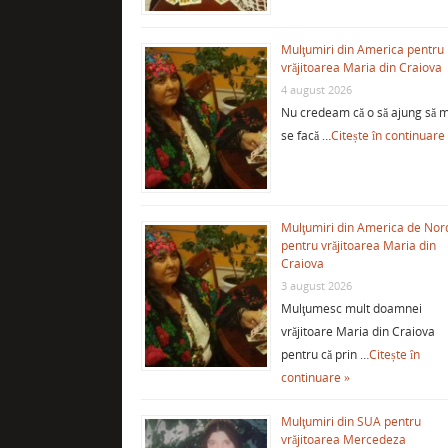
Mulţumiri din America pentru
vrăjitoarea Maria din Craiova
4 august 2026
Nu credeam că o să ajung să m
se facă …
Citește în continuare
Mulţumiri din America de Nor
pentru vrăjitoarea Maria din
Craiova
3 august 2026
Mulţumesc mult doamnei
vrăjitoare Maria din Craiova
pentru că prin …
Citește în
continuare »
Mulţumiri din SUA pentru
vrăjitoarea Mercedeza