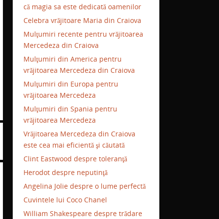
că magia sa este dedicată oamenilor
Celebra vrăjitoare Maria din Craiova
Mulţumiri recente pentru vrăjitoarea
Mercedeza din Craiova
Mulţumiri din America pentru
vrăjitoarea Mercedeza din Craiova
Mulţumiri din Europa pentru
vrăjitoarea Mercedeza
Mulţumiri din Spania pentru
vrăjitoarea Mercedeza
Vrăjitoarea Mercedeza din Craiova
este cea mai eficientă şi căutată
Clint Eastwood despre toleranţă
Herodot despre neputinţă
Angelina Jolie despre o lume perfectă
Cuvintele lui Coco Chanel
William Shakespeare despre trădare