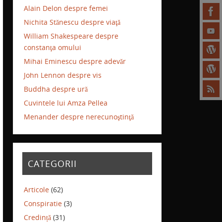
Alain Delon despre femei
Nichita Stănescu despre viaţă
William Shakespeare despre
constanţa omului
Mihai Eminescu despre adevăr
John Lennon despre vis
Buddha despre ură
Cuvintele lui Amza Pellea
Menander despre nerecunoştinţă
CATEGORII
Articole
(62)
Conspiratie
(3)
Credință
(31)