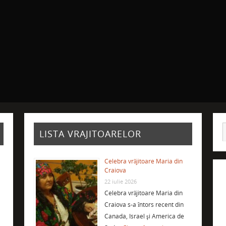
LISTA VRAJITOARELOR
Celebra vrăjitoare Maria din
Craiova
22 iulie 2026
Celebra vrăjitoare Maria din
Craiova s-a întors recent din
Canada, Israel şi America de