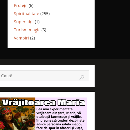
Profeții
(6)
Spiritualitate
(255)
Superstiții
(1)
Turism magic
(5)
Vampiri
(2)