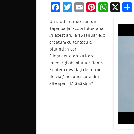
F
T
E
Pi
W
X
a
w
m
nt
h
Un student mexican din
c
itt
ai
er
at
Tapalpa Jalisco a fotografiat
e
er
l
e
s
în acest an, la 15 ianuarie, o
b
st
A
creatură cu tentacule
plutind în cer.
o
p
Fiinţa extraterestră era
o
p
imensă şi absolut terifiantă.
Suntem invadaţi de forme
k
de viaţă necunoscute din
alte spaţii fără să ştim?