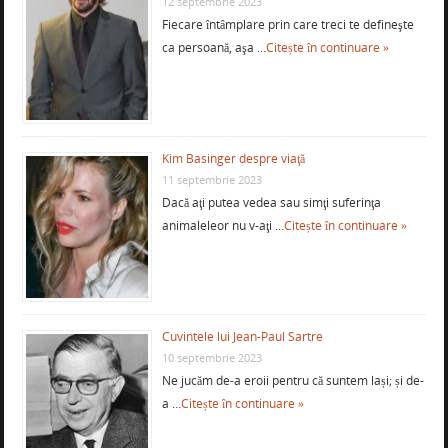
12 septembrie 2023
Fiecare întâmplare prin care treci te defineşte
ca persoană, aşa …
Citește în continuare »
Kim Basinger despre viaţă
11 septembrie 2023
Dacă aţi putea vedea sau simţi suferinţa
animaleleor nu v-aţi …
Citește în continuare »
Cuvintele lui Jean-Paul Sartre
10 septembrie 2023
Ne jucăm de-a eroii pentru că suntem lași; și de-
a …
Citește în continuare »