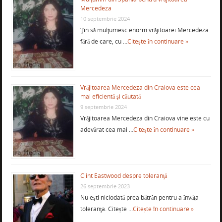
Mercedeza
10 septembrie 2024
Ţin să mulţumesc enorm vrăjitoarei Mercedeza
fără de care, cu …
Citește în continuare »
Vrăjitoarea Mercedeza din Craiova este cea
mai eficientă şi căutată
9 septembrie 2024
Vrăjitoarea Mercedeza din Craiova vine este cu
adevărat cea mai …
Citește în continuare »
Clint Eastwood despre toleranţă
26 septembrie 2023
Nu eşti niciodată prea bătrân pentru a învăţa
toleranţa. Citește …
Citește în continuare »