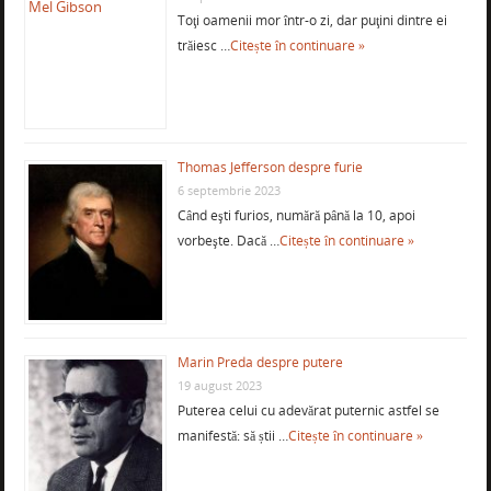
Toţi oamenii mor într-o zi, dar puţini dintre ei
trăiesc …
Citește în continuare »
Thomas Jefferson despre furie
6 septembrie 2023
Când eşti furios, numără până la 10, apoi
vorbeşte. Dacă …
Citește în continuare »
Marin Preda despre putere
19 august 2023
Puterea celui cu adevărat puternic astfel se
manifestă: să știi …
Citește în continuare »