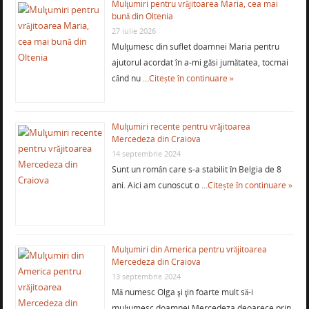
Mulţumiri pentru vrăjitoarea Maria, cea mai
bună din Oltenia
27 iulie 2026
Mulţumesc din suflet doamnei Maria pentru
ajutorul acordat în a-mi găsi jumătatea, tocmai
când nu …
Citește în continuare »
Mulţumiri recente pentru vrăjitoarea
Mercedeza din Craiova
14 septembrie 2024
Sunt un român care s-a stabilit în Belgia de 8
ani. Aici am cunoscut o …
Citește în continuare »
Mulţumiri din America pentru vrăjitoarea
Mercedeza din Craiova
13 septembrie 2024
Mă numesc Olga şi ţin foarte mult să-i
mulţumesc doamnei Mercedeza deoarece prin