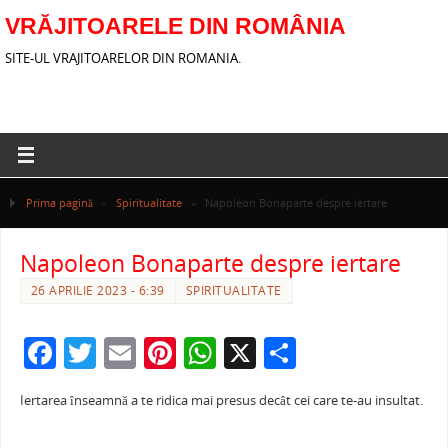
VRĂJITOARELE DIN ROMÂNIA
SITE-UL VRAJITOARELOR DIN ROMANIA.
Prima pagină
»
Spiritualitate
»
Napoleon Bonaparte despre iertare
Napoleon Bonaparte despre iertare
26 APRILIE 2023 - 6:39
SPIRITUALITATE
F
T
E
Pi
W
X
P
a
w
m
nt
h
ar
Iertarea înseamnă a te ridica mai presus decât cei care te-au insultat.
c
itt
ai
er
at
ta