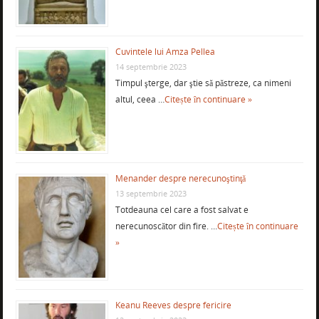
Cuvintele lui Amza Pellea
14 septembrie 2023
Timpul şterge, dar ştie să păstreze, ca nimeni
altul, ceea …
Citește în continuare »
Menander despre nerecunoştinţă
13 septembrie 2023
Totdeauna cel care a fost salvat e
nerecunoscător din fire. …
Citește în continuare
»
Keanu Reeves despre fericire