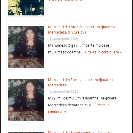
Mulţumiri din America pentru vrăjitoarea
Mercedeza din Craiova
13 septembrie 2024
Mă numesc Olga şi ţin foarte mult să-i
mulţumesc doamnei …
Citește în continuare »
Mulţumiri din Europa pentru vrăjitoarea
Mercedeza
12 septembrie 2024
Mii şi mii de mulţumiri doamnei vrăjitoare
Mercedeza deoarece m-a …
Citește în
continuare »
Mulţumiri din Spania pentru vrăjitoarea