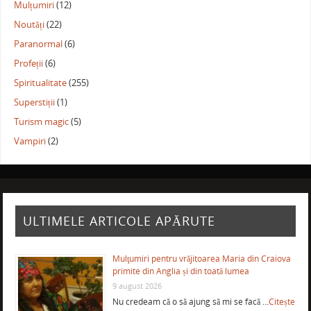
Mulțumiri
(12)
Noutăți
(22)
Paranormal
(6)
Profeții
(6)
Spiritualitate
(255)
Superstiții
(1)
Turism magic
(5)
Vampiri
(2)
ULTIMELE ARTICOLE APĂRUTE
Mulţumiri pentru vrăjitoarea Maria din Craiova
primite din Anglia și din toată lumea
9 august 2026
Nu credeam că o să ajung să mi se facă …
Citește