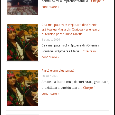
pentru că mi-a împreunat familia …
Citește în
continuare »
Cea mai puternică vrăjitoare din Oltenia-
vrăjitoarea Maria din Craiova – are leacuri
puternice pentru luna Martie
1 august 2026
Cea mai puternică vrăjitoare din Oltenia și
România, vrăjitoarea Maria …
Citește în
continuare »
Parcă eram blestemată
28 iulie 2026
Am fost la foarte mulţi doctori, vraci, ghicitoare,
prezicătoare, tămăduitoare, …
Citește în
continuare »