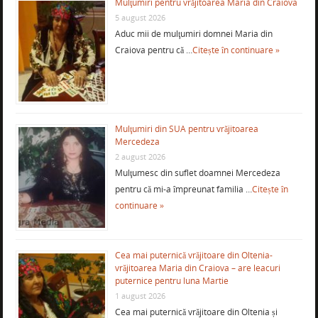
Mulţumiri pentru vrăjitoarea Maria din Craiova
5 august 2026
Aduc mii de mulţumiri domnei Maria din
Craiova pentru că …
Citește în continuare »
Mulţumiri din SUA pentru vrăjitoarea
Mercedeza
2 august 2026
Mulţumesc din suflet doamnei Mercedeza
pentru că mi-a împreunat familia …
Citește în
continuare »
Cea mai puternică vrăjitoare din Oltenia-
vrăjitoarea Maria din Craiova – are leacuri
puternice pentru luna Martie
1 august 2026
Cea mai puternică vrăjitoare din Oltenia și