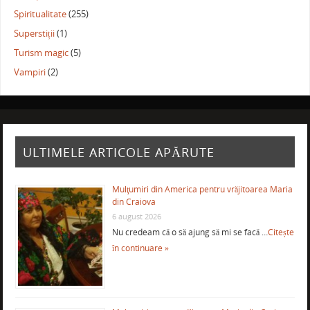
Spiritualitate
(255)
Superstiții
(1)
Turism magic
(5)
Vampiri
(2)
ULTIMELE ARTICOLE APĂRUTE
Mulţumiri din America pentru vrăjitoarea Maria
din Craiova
6 august 2026
Nu credeam că o să ajung să mi se facă …
Citește
în continuare »