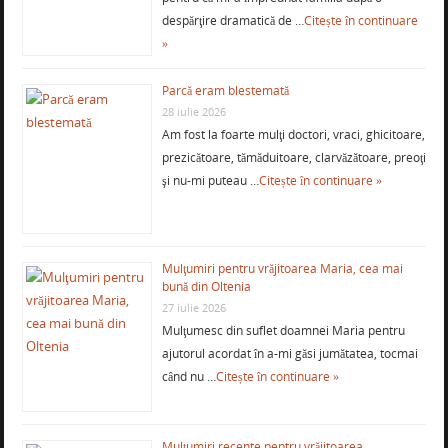
despărţire dramatică de …
Citește în continuare
»
Parcă eram blestemată
28 iulie 2026
Am fost la foarte mulţi doctori, vraci, ghicitoare,
prezicătoare, tămăduitoare, clarvăzătoare, preoţi
şi nu-mi puteau …
Citește în continuare »
Mulţumiri pentru vrăjitoarea Maria, cea mai
bună din Oltenia
27 iulie 2026
Mulţumesc din suflet doamnei Maria pentru
ajutorul acordat în a-mi găsi jumătatea, tocmai
când nu …
Citește în continuare »
Mulţumiri recente pentru vrăjitoarea