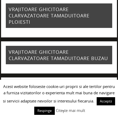
VRAJITOARE GHICITOARE
CLARVAZATOARE TAMADUITOARE
PLOIESTI
VRAJITOARE GHICITOARE
CLARVAZATOARE TAMADUITOARE BUZAU
Acest website foloseste cookie-uri proprii si ale tertilor pentru
VRAJITOARE GHICITOARE
a furniza vizitatorilor o experienta mult mai buna de navigare
CLARVAZATOARE TAMADUITOARE GALATI
si servicii adaptate nevoilor si interesului fiecaruia.
Acceptă
Citește mai mult
Respinge