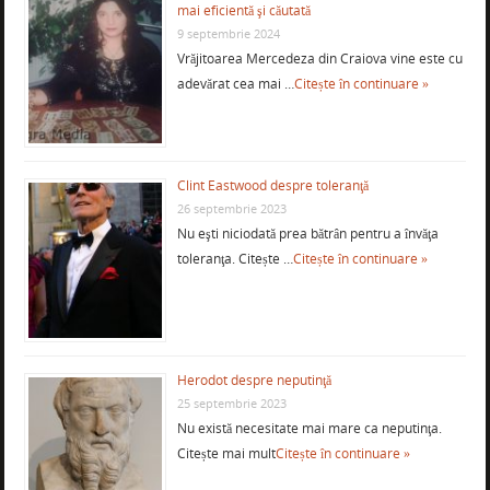
mai eficientă şi căutată
9 septembrie 2024
Vrăjitoarea Mercedeza din Craiova vine este cu
adevărat cea mai …
Citește în continuare »
Clint Eastwood despre toleranţă
26 septembrie 2023
Nu eşti niciodată prea bătrân pentru a învăţa
toleranţa. Citește …
Citește în continuare »
Herodot despre neputinţă
25 septembrie 2023
Nu există necesitate mai mare ca neputinţa.
Citește mai mult
Citește în continuare »