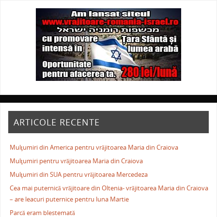
ARTICOLE RECENTE
Mulţumiri din America pentru vrăjitoarea Maria din Craiova
Mulţumiri pentru vrăjitoarea Maria din Craiova
Mulţumiri din SUA pentru vrăjitoarea Mercedeza
Cea mai puternică vrăjitoare din Oltenia- vrăjitoarea Maria din Craiova
– are leacuri puternice pentru luna Martie
Parcă eram blestemată