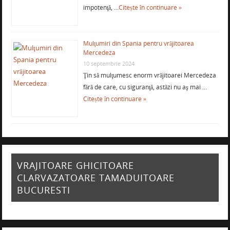
impotenţă, …
Citește în continuare »
Mulţumiri din Spania pentru vrăjitoarea
Mercedeza
10 septembrie 2024
Ţin să mulţumesc enorm vrăjitoarei Mercedeza
fără de care, cu siguranţă, astăzi nu aş mai …
Citește în continuare »
VRAJITOARE GHICITOARE
CLARVAZATOARE TAMADUITOARE
BUCURESTI