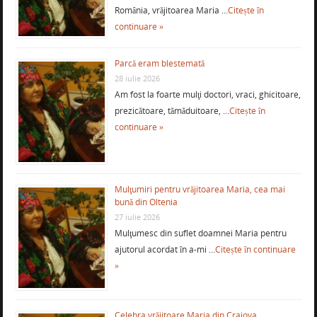
România, vrăjitoarea Maria …
Citește în
continuare »
Parcă eram blestemată
28 iulie 2026
Am fost la foarte mulţi doctori, vraci, ghicitoare,
prezicătoare, tămăduitoare, …
Citește în
continuare »
Mulţumiri pentru vrăjitoarea Maria, cea mai
bună din Oltenia
27 iulie 2026
Mulţumesc din suflet doamnei Maria pentru
ajutorul acordat în a-mi …
Citește în continuare
»
Celebra vrăjitoare Maria din Craiova