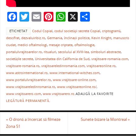
F
T
E
Pi
W
X
P
a
w
m
nt
h
ar
ETICHETAT
Codul Copial
,
codul societăţii secrete Copial
,
criptogramă
,
c
itt
ai
er
at
ta
descifrat
,
dezvaluiribiz.ro
,
Germania
,
înclinații politice
,
Kevin Knight
,
manuscris
e
er
l
e
s
je
ciudat
,
medici oftalmologi
,
mesaje criptate
,
oftalmologie
,
b
st
A
a
portalulvrajitoarelor.ro
,
ritualuri
,
secolului al XVIII-lea
,
simboluri abstracte
,
societățile secrete
,
Universitatea din California de Sud
,
vrajitoare-romania.com
,
o
p
ză
vrajitoare-romania.ro
,
vrajitoareledinromania.com
,
vrajitoareonline.ro
,
o
p
www.astrointernational.ro
,
www.international-witches.com
,
www.portalulvrajitoarelor.ro
,
www.vrajitoare-online.com
,
k
www.vrajitoareledinromania.ro
,
www.vrajitoareonline.ro/
,
www.vrajitoarero.com
,
www.vrajitoarero.ro
.
ADAUGĂ LA FAVORITE
LEGĂTURĂ PERMANENTĂ
.
«
O dronă a încercat să filmeze
Sunete bizare la Montreal
»
Zona 51