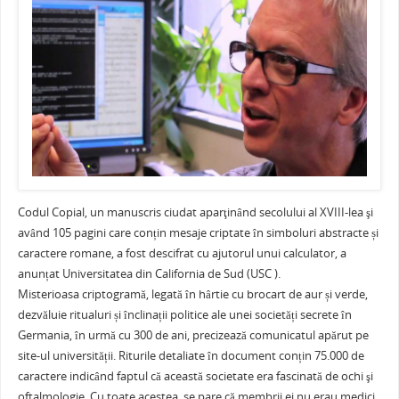
e
er
l
e
s
je
b
st
A
a
o
p
ză
o
p
k
Codul Copial, un manuscris ciudat aparţinând secolului al XVIII-lea şi
având 105 pagini care conțin mesaje criptate în simboluri abstracte și
caractere romane, a fost descifrat cu ajutorul unui calculator, a
anunțat Universitatea din California de Sud (USC ).
Misterioasa criptogramă, legată în hârtie cu brocart de aur și verde,
dezvăluie ritualuri și înclinații politice ale unei societăți secrete în
Germania, în urmă cu 300 de ani, precizează comunicatul apărut pe
site-ul universității. Riturile detaliate în document conțin 75.000 de
caractere indicând faptul că această societate era fascinată de ochi şi
oftalmologie. Cu toate acestea, se pare că membrii ei nu erau medici