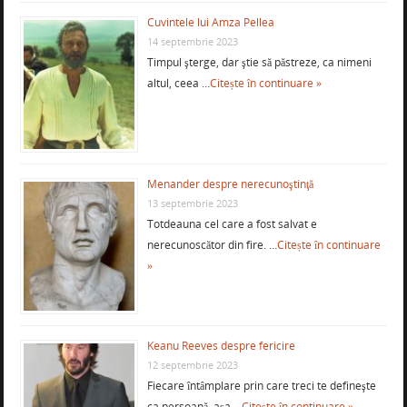
Cuvintele lui Amza Pellea
14 septembrie 2023
Timpul şterge, dar ştie să păstreze, ca nimeni
altul, ceea …
Citește în continuare »
Menander despre nerecunoştinţă
13 septembrie 2023
Totdeauna cel care a fost salvat e
nerecunoscător din fire. …
Citește în continuare
»
Keanu Reeves despre fericire
12 septembrie 2023
Fiecare întâmplare prin care treci te defineşte
ca persoană, aşa …
Citește în continuare »