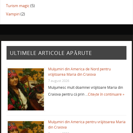
Turism magic
(5)
Vampiri
(2)
ULTIMELE ARTICOLE APĂRUTE
Mulţumiri din America de Nord pentru
vrăjitoarea Maria din Craiova
7 august 2026
Mulţumesc mult doamnei vrăjitoare Maria din
Craiova pentru că prin …
Citește în continuare »
Mulţumiri din America pentru vrăjitoarea Maria
din Craiova