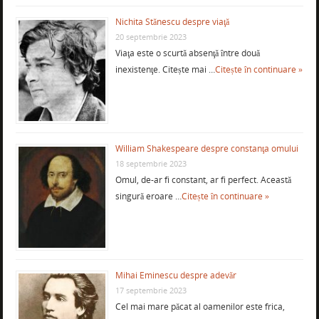
Nichita Stănescu despre viaţă
20 septembrie 2023
Viaţa este o scurtă absenţă între două
inexistenţe. Citește mai …
Citește în continuare »
William Shakespeare despre constanţa omului
18 septembrie 2023
Omul, de-ar fi constant, ar fi perfect. Această
singură eroare …
Citește în continuare »
Mihai Eminescu despre adevăr
17 septembrie 2023
Cel mai mare păcat al oamenilor este frica,