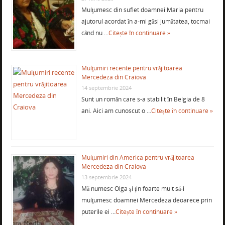
Mulţumesc din suflet doamnei Maria pentru
ajutorul acordat în a-mi găsi jumătatea, tocmai
când nu …
Citește în continuare »
Mulţumiri recente pentru vrăjitoarea
Mercedeza din Craiova
14 septembrie 2024
Sunt un român care s-a stabilit în Belgia de 8
ani. Aici am cunoscut o …
Citește în continuare »
Mulţumiri din America pentru vrăjitoarea
Mercedeza din Craiova
13 septembrie 2024
Mă numesc Olga şi ţin foarte mult să-i
mulţumesc doamnei Mercedeza deoarece prin
puterile ei …
Citește în continuare »