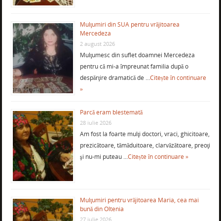
Mulţumiri din SUA pentru vrăjitoarea
Mercedeza
2 august 2026
Mulţumesc din suflet doamnei Mercedeza
pentru că mi-a împreunat familia după o
despărţire dramatică de …
Citește în continuare
»
Parcă eram blestemată
28 iulie 2026
Am fost la foarte mulţi doctori, vraci, ghicitoare,
prezicătoare, tămăduitoare, clarvăzătoare, preoţi
şi nu-mi puteau …
Citește în continuare »
Mulţumiri pentru vrăjitoarea Maria, cea mai
bună din Oltenia
27 iulie 2026