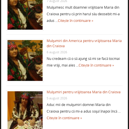
7 august 2026
Mulţumesc mult doamnei vrăjitoare Maria din
Craiova pentru că prin harul său deosebit mi-a
adus …
Citește în continuare »
Mulţumiri din America pentru vrăjitoarea Maria
din Craiova
6 august 2026
Nu credeam că o să ajung să mi se facă tocmai
mie vrăji, mai ales …
Citește în continuare »
Mulţumiri pentru vrăjitoarea Maria din Craiova
5 august 2026
Aduc mii de mulţumiri domnei Maria din
Craiova pentru că mi-a adus soţul înapoi încă …
Citește în continuare »