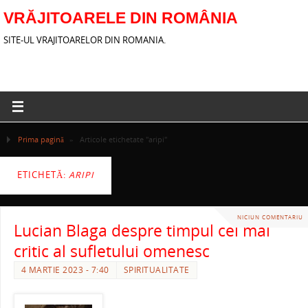
VRĂJITOARELE DIN ROMÂNIA
SITE-UL VRAJITOARELOR DIN ROMANIA.
Prima pagină
»
Articole etichetate "aripi"
ETICHETĂ:
ARIPI
NICIUN COMENTARIU
Lucian Blaga despre timpul cel mai
critic al sufletului omenesc
4 MARTIE 2023 - 7:40
SPIRITUALITATE