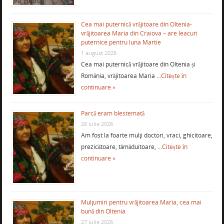
Cea mai puternică vrăjitoare din Oltenia-
vrăjitoarea Maria din Craiova – are leacuri
puternice pentru luna Martie
1 august 2026
Cea mai puternică vrăjitoare din Oltenia și
România, vrăjitoarea Maria …
Citește în
continuare »
Parcă eram blestemată
28 iulie 2026
Am fost la foarte mulţi doctori, vraci, ghicitoare,
prezicătoare, tămăduitoare, …
Citește în
continuare »
Mulţumiri pentru vrăjitoarea Maria, cea mai
bună din Oltenia
27 iulie 2026