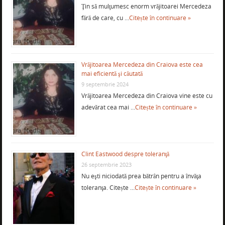
Ţin să mulţumesc enorm vrăjitoarei Mercedeza
fără de care, cu …
Citește în continuare »
Vrăjitoarea Mercedeza din Craiova este cea
mai eficientă şi căutată
9 septembrie 2024
Vrăjitoarea Mercedeza din Craiova vine este cu
adevărat cea mai …
Citește în continuare »
Clint Eastwood despre toleranţă
26 septembrie 2023
Nu eşti niciodată prea bătrân pentru a învăţa
toleranţa. Citește …
Citește în continuare »