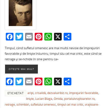
F
T
E
Pi
W
X
P
a
w
m
nt
h
ar
Timpul, când sufletul omenesc are mai multă nevoie de împrejurări
c
itt
ai
er
at
ta
favorabile şi de linişte înăuntru, timpul său cel mai critic, este când se
e
er
l
e
s
je
retrage şi se-nchide în sine pentru ca»
b
st
A
a
CITEȘTE MAI MULT
o
p
ză
F
T
E
Pi
W
X
P
o
p
a
w
m
nt
h
ar
k
aripi
,
crisalidă
,
dezvaluiribiz.ro
,
împrejurări favorabile
,
ETICHETAT
c
itt
ai
er
at
ta
linişte
,
Lucian Blaga
,
Omida
,
portalulvrajitoarelor.ro
,
e
er
l
e
s
je
retrage
,
schimbări
,
sufletului omenesc
,
timpul cel mai critic
,
vrajitoare-