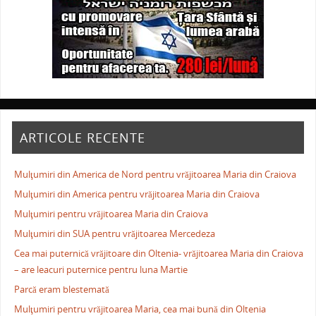
ARTICOLE RECENTE
Mulţumiri din America de Nord pentru vrăjitoarea Maria din Craiova
Mulţumiri din America pentru vrăjitoarea Maria din Craiova
Mulţumiri pentru vrăjitoarea Maria din Craiova
Mulţumiri din SUA pentru vrăjitoarea Mercedeza
Cea mai puternică vrăjitoare din Oltenia- vrăjitoarea Maria din Craiova
– are leacuri puternice pentru luna Martie
Parcă eram blestemată
Mulţumiri pentru vrăjitoarea Maria, cea mai bună din Oltenia