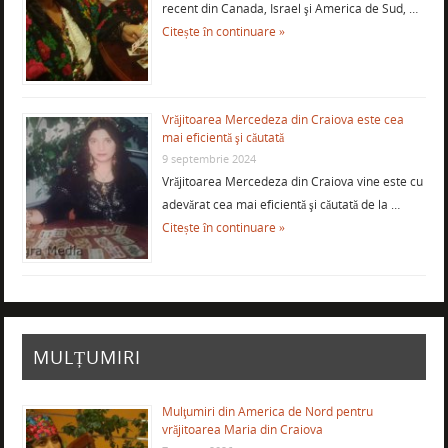
recent din Canada, Israel şi America de Sud, …
Citește în continuare »
Vrăjitoarea Mercedeza din Craiova este cea
mai eficientă şi căutată
9 septembrie 2024
Vrăjitoarea Mercedeza din Craiova vine este cu
adevărat cea mai eficientă şi căutată de la …
Citește în continuare »
MULȚUMIRI
Mulţumiri din America de Nord pentru
vrăjitoarea Maria din Craiova