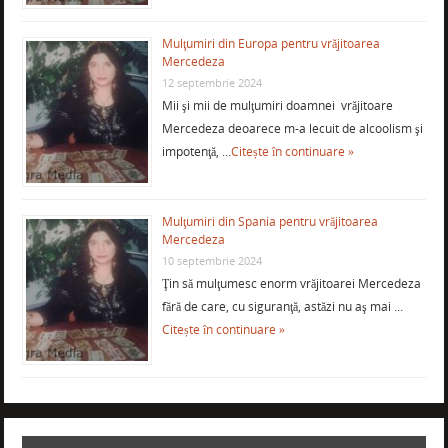
Mulţumiri din Europa pentru vrăjitoarea
Mercedeza
12 septembrie 2024
Mii şi mii de mulţumiri doamnei vrăjitoare
Mercedeza deoarece m-a lecuit de alcoolism şi
impotenţă, …
Citește în continuare »
Mulţumiri din Spania pentru vrăjitoarea
Mercedeza
10 septembrie 2024
Ţin să mulţumesc enorm vrăjitoarei Mercedeza
fără de care, cu siguranţă, astăzi nu aş mai …
Citește în continuare »