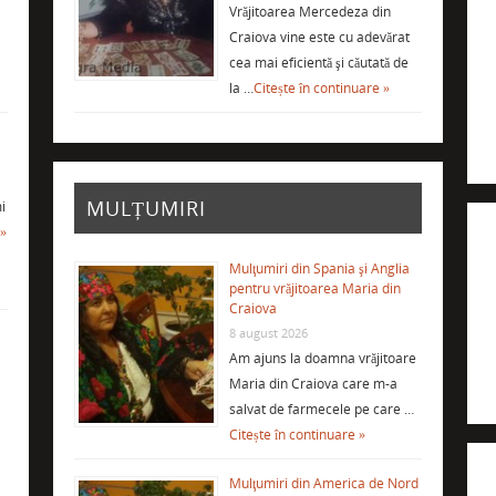
Vrăjitoarea Mercedeza din
Craiova vine este cu adevărat
cea mai eficientă şi căutată de
la …
Citește în continuare »
MULȚUMIRI
i
 »
Mulţumiri din Spania şi Anglia
pentru vrăjitoarea Maria din
Craiova
8 august 2026
Am ajuns la doamna vrăjitoare
Maria din Craiova care m-a
salvat de farmecele pe care …
Citește în continuare »
Mulţumiri din America de Nord