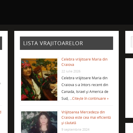
LISTA VRAJITOARELOR
Celebra vrăjitoare Maria din
Craiova
22 iulie 2026
Celebra vrăjitoare Maria din
e
Craiova s-a întors recent din
Canada, Israel şi America de
Sud, …
Citește în continuare »
d
Vrăjitoarea Mercedeza din
Craiova este cea mai eficientă
şi căutată
9 septembrie 2024