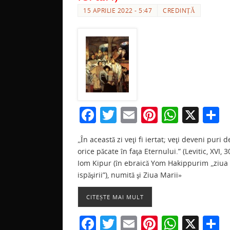
15 APRILIE 2022 - 5:47
CREDINȚĂ
F
T
E
Pi
W
X
P
a
w
m
nt
h
a
„În această zi veţi fi iertat; veţi deveni puri d
c
itt
ai
er
at
t
orice păcate în faţa Eternului.” (Levitic, XVI, 3
e
er
l
e
s
j
Iom Kipur (în ebraică Yom Hakippurim „ziua
b
st
A
a
ispăşirii”), numită şi Ziua Marii»
o
p
z
CITEȘTE MAI MULT
o
p
F
T
E
Pi
W
X
P
k