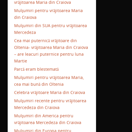
vrăjitoarea Maria din Craiova
Mulţumiri pentru vrăjitoarea Maria
din Craiova
Mulţumiri din SUA pentru vrăjitoarea
Mercedeza
Cea mai puternică vrăjitoare din
Oltenia- vrăjitoarea Maria din Craiova
– are leacuri puternice pentru luna
Martie
Parcă eram blestemată
Mulţumiri pentru vrăjitoarea Maria,
cea mai bună din Oltenia
Celebra vrăjitoare Maria din Craiova
Mulţumiri recente pentru vrăjitoarea
Mercedeza din Craiova
Mulţumiri din America pentru
vrăjitoarea Mercedeza din Craiova
Mulţumiri din Europa pentru