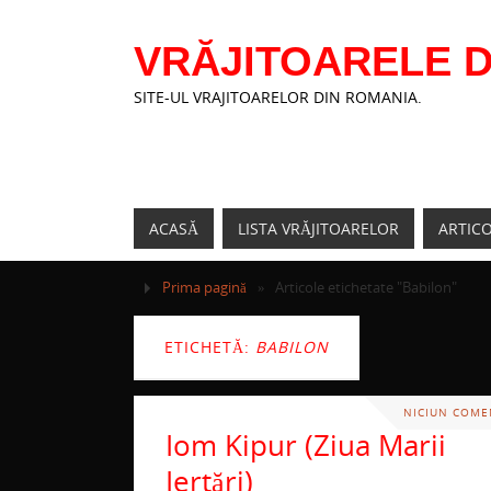
VRĂJITOARELE D
SITE-UL VRAJITOARELOR DIN ROMANIA.
ACASĂ
LISTA VRĂJITOARELOR
ARTIC
Prima pagină
»
Articole etichetate "Babilon"
ETICHETĂ:
BABILON
NICIUN COME
Iom Kipur (Ziua Marii
Iertări)