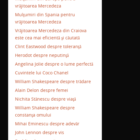
vrăjitoarea Mercedeza
Mulţumiri din Spania pentru
vrăjitoarea Mercedeza
Vrăjitoarea Mercedeza din Craiova
este cea mai eficientă şi căutată
Clint Eastwood despre toleranţă
Herodot despre neputinţă
Angelina Jolie despre o lume perfectă
Cuvintele lui Coco Chanel
William Shakespeare despre trădare
Alain Delon despre femei
Nichita Stănescu despre viaţă
William Shakespeare despre
constanţa omului
Mihai Eminescu despre adevăr
John Lennon despre vis