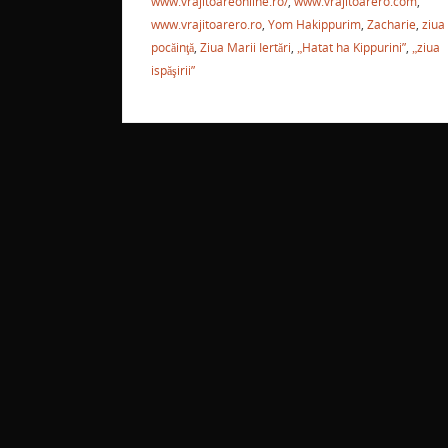
www.vrajitoareonline.ro/
,
www.vrajitoarero.com
,
www.vrajitoarero.ro
,
Yom Hakippurim
,
Zacharie
,
ziua
pocăinţă
,
Ziua Marii Iertări
,
„Hatat ha Kippurini”
,
„ziua
ispăşirii”