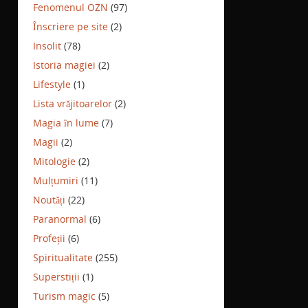
Fenomenul OZN
(97)
Înscriere pe site
(2)
Insolit
(78)
Istoria magiei
(2)
Lifestyle
(1)
Lista vrăjitoarelor
(2)
Magia în lume
(7)
Magii
(2)
Mitologie
(2)
Mulțumiri
(11)
Noutăți
(22)
Paranormal
(6)
Profeții
(6)
Spiritualitate
(255)
Superstiții
(1)
Turism magic
(5)