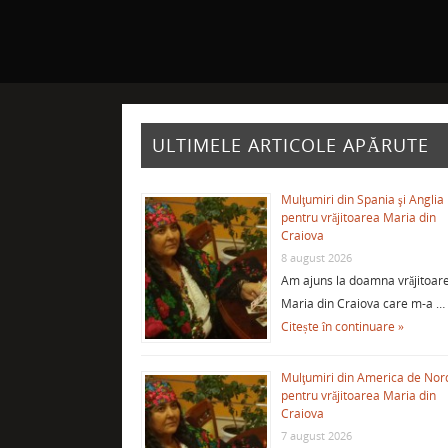
ULTIMELE ARTICOLE APĂRUTE
Mulţumiri din Spania şi Anglia
pentru vrăjitoarea Maria din
Craiova
8 august 2026
Am ajuns la doamna vrăjitoar
Maria din Craiova care m-a …
Citește în continuare »
Mulţumiri din America de Nor
pentru vrăjitoarea Maria din
Craiova
7 august 2026