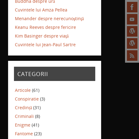
Buddha despre ură
Cuvintele lui Amza Pellea
Menander despre nerecunoştinţă
Keanu Reeves despre fericire
Kim Basinger despre viaţă
Cuvintele lui Jean-Paul Sartre
CATEGORII
Articole
(61)
Conspiratie
(3)
Credință
(31)
Criminali
(8)
Enigme
(41)
Fantome
(23)