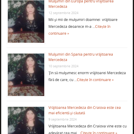
Mulţumiri din Europa pentru vrăjitoarea
Mercedeza
12 septembrie 2024
Mii şi mii de mulţumiri doamnei vrăjitoare
Mercedeza deoarece m-a …
Citește în
continuare »
Mulţumiri din Spania pentru vrăjitoarea
Mercedeza
10 septembrie 2024
Ţin să mulţumesc enorm vrăjitoarei Mercedeza
fără de care, cu …
Citește în continuare »
Vrăjitoarea Mercedeza din Craiova este cea
mai eficientă şi căutată
9 septembrie 2024
Vrăjitoarea Mercedeza din Craiova vine este cu
adevărat cea mai …
Citește în continuare »