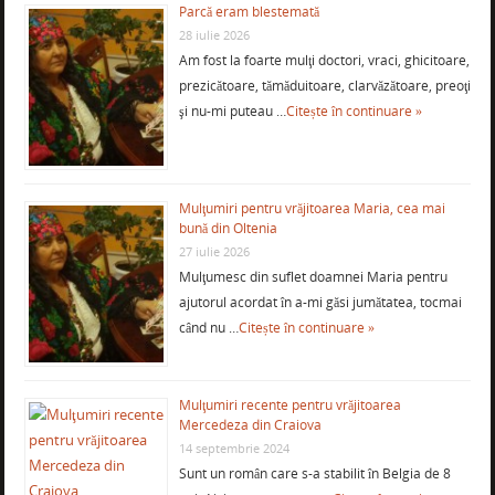
Parcă eram blestemată
28 iulie 2026
Am fost la foarte mulţi doctori, vraci, ghicitoare,
prezicătoare, tămăduitoare, clarvăzătoare, preoţi
şi nu-mi puteau …
Citește în continuare »
Mulţumiri pentru vrăjitoarea Maria, cea mai
bună din Oltenia
27 iulie 2026
Mulţumesc din suflet doamnei Maria pentru
ajutorul acordat în a-mi găsi jumătatea, tocmai
când nu …
Citește în continuare »
Mulţumiri recente pentru vrăjitoarea
Mercedeza din Craiova
14 septembrie 2024
Sunt un român care s-a stabilit în Belgia de 8