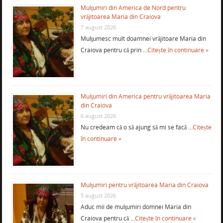
Mulţumiri din America de Nord pentru
vrăjitoarea Maria din Craiova
7 august 2026
Mulţumesc mult doamnei vrăjitoare Maria din
Craiova pentru că prin …
Citește în continuare »
Mulţumiri din America pentru vrăjitoarea Maria
din Craiova
6 august 2026
Nu credeam că o să ajung să mi se facă …
Citește
în continuare »
Mulţumiri pentru vrăjitoarea Maria din Craiova
5 august 2026
Aduc mii de mulţumiri domnei Maria din
Craiova pentru că …
Citește în continuare »