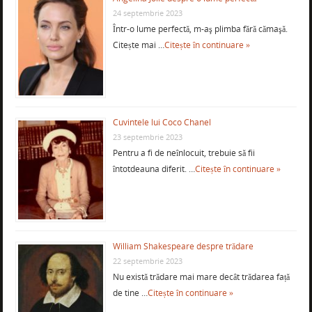
24 septembrie 2023
Într-o lume perfectă, m-aş plimba fără cămaşă.
Citește mai …
Citește în continuare »
Cuvintele lui Coco Chanel
23 septembrie 2023
Pentru a fi de neînlocuit, trebuie să fii
întotdeauna diferit. …
Citește în continuare »
William Shakespeare despre trădare
22 septembrie 2023
Nu există trădare mai mare decât trădarea față
de tine …
Citește în continuare »