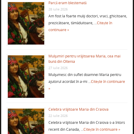
Parcă eram blestemată
28 iulie 2026
Am fost la foarte mulţi doctori, vraci, ghicitoare,
prezicătoare, tămăduitoare, …
Citește în
continuare »
Mulţumiri pentru vrăjitoarea Maria, cea mai
bună din Oltenia
27 iulie 2026
Mulţumesc din suflet doamnei Maria pentru
ajutorul acordat în a-mi …
Citește în continuare
»
Celebra vrăjitoare Maria din Craiova
22 iulie 2026
Celebra vrăjitoare Maria din Craiova s-a întors
recent din Canada, …
Citește în continuare »