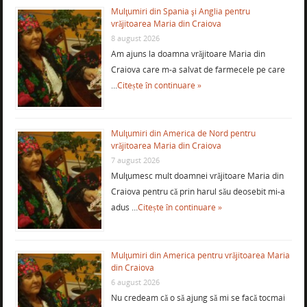
Mulţumiri din Spania şi Anglia pentru
vrăjitoarea Maria din Craiova
8 august 2026
Am ajuns la doamna vrăjitoare Maria din
Craiova care m-a salvat de farmecele pe care
…
Citește în continuare »
Mulţumiri din America de Nord pentru
vrăjitoarea Maria din Craiova
7 august 2026
Mulţumesc mult doamnei vrăjitoare Maria din
Craiova pentru că prin harul său deosebit mi-a
adus …
Citește în continuare »
Mulţumiri din America pentru vrăjitoarea Maria
din Craiova
6 august 2026
Nu credeam că o să ajung să mi se facă tocmai