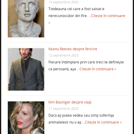
13 septembrie 2023
Totdeauna cel care a fost salvat e
nerecunoscător din fire. …
Citește în continuare
»
Keanu Reeves despre fericire
12 septembrie 2023
Fiecare întâmplare prin care treci te defineşte
ca persoană, aşa …
Citește în continuare »
Kim Basinger despre viaţă
11 septembrie 2023
Dacă aţi putea vedea sau simţi suferinţa
animaleleor nu v-aţi …
Citește în continuare »