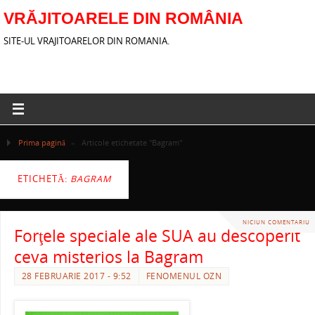
VRĂJITOARELE DIN ROMÂNIA
SITE-UL VRAJITOARELOR DIN ROMANIA.
Prima pagină
»
Articole etichetate "Bagram"
ETICHETĂ:
BAGRAM
NICIUN COMENTARIU
Forţele speciale ale SUA au descoperit
ceva misterios la Bagram
28 FEBRUARIE 2017 - 9:52
FENOMENUL OZN