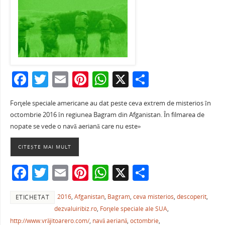
F
T
E
Pi
W
X
P
a
w
m
nt
h
ar
Forţele speciale americane au dat peste ceva extrem de misterios în
c
itt
ai
er
at
ta
octombrie 2016 în regiunea Bagram din Afganistan. În filmarea de
e
er
l
e
s
je
nopate se vede o navă aeriană care nu este»
b
st
A
a
CITEȘTE MAI MULT
o
p
ză
F
T
E
Pi
W
X
P
o
p
a
w
m
nt
h
ar
k
2016
,
Afganistan
,
Bagram
,
ceva misterios
,
descoperit
,
ETICHETAT
c
itt
ai
er
at
ta
dezvaluiribiz.ro
,
Forţele speciale ale SUA
,
e
er
l
e
s
je
http://www.vrăjitoarero.com/
,
navă aeriană
,
octombrie
,