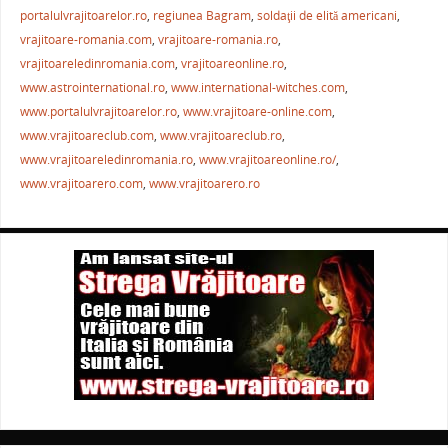
b
st
A
a
portalulvrajitoarelor.ro
,
regiunea Bagram
,
soldaţii de elită americani
,
vrajitoare-romania.com
,
vrajitoare-romania.ro
,
o
p
ză
vrajitoareledinromania.com
,
vrajitoareonline.ro
,
o
p
www.astrointernational.ro
,
www.international-witches.com
,
k
www.portalulvrajitoarelor.ro
,
www.vrajitoare-online.com
,
www.vrajitoareclub.com
,
www.vrajitoareclub.ro
,
www.vrajitoareledinromania.ro
,
www.vrajitoareonline.ro/
,
www.vrajitoarero.com
,
www.vrajitoarero.ro