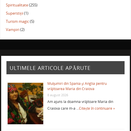
Spiritualitate
(255)
Superstiții
(1)
Turism magic
(5)
Vampiri
(2)
ULTIMELE ARTICOLE APĂRUTE
Mulţumiri din Spania şi Anglia pentru
vrăjitoarea Maria din Craiova
8 august 2026
Am ajuns la doamna vrăjitoare Maria din
Craiova care m-a …
Citește în continuare »