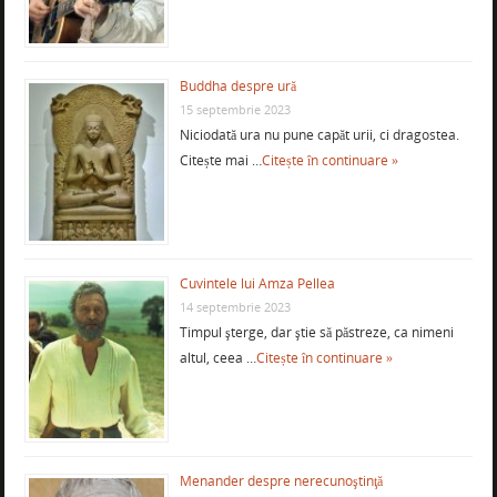
Buddha despre ură
15 septembrie 2023
Niciodată ura nu pune capăt urii, ci dragostea.
Citește mai …
Citește în continuare »
Cuvintele lui Amza Pellea
14 septembrie 2023
Timpul şterge, dar ştie să păstreze, ca nimeni
altul, ceea …
Citește în continuare »
Menander despre nerecunoştinţă