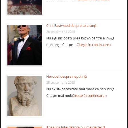
Clint Eastwood despre toleranţă
26 septembrie 2023
Nu eşti niciodată prea bătrân pentru a învăţa
toleranţa. Citește …
Citește în continuare »
Herodot despre neputinţă
25 septembrie 2023
Nu există necesitate mai mare ca neputinţa.
Citește mai mult
Citește în continuare »
Angelina Jolie despre o lume perfectă