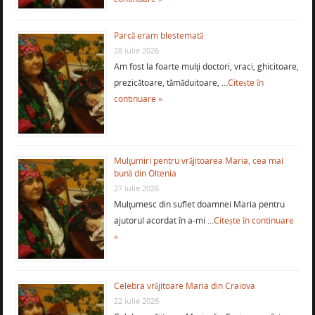
Parcă eram blestemată
28 iulie 2026
Am fost la foarte mulţi doctori, vraci, ghicitoare,
prezicătoare, tămăduitoare, …
Citește în
continuare »
Mulţumiri pentru vrăjitoarea Maria, cea mai
bună din Oltenia
27 iulie 2026
Mulţumesc din suflet doamnei Maria pentru
ajutorul acordat în a-mi …
Citește în continuare
»
Celebra vrăjitoare Maria din Craiova
22 iulie 2026