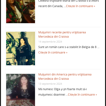
Celebra vrăjitoare Maria din Craiova s-a întors
recent din Canada, …
Citește în continuare »
Mulţumiri recente pentru vrăjitoarea
Mercedeza din Craiova
14 septembrie 2024
Sunt un român care s-a stabilit în Belgia de 8 …
Citește în continuare »
Mulţumiri din America pentru vrăjitoarea
Mercedeza din Craiova
13 septembrie 2024
Mă numesc Olga şi ţin foarte mult să-i
mulţumesc doamnei …
Citește în continuare »