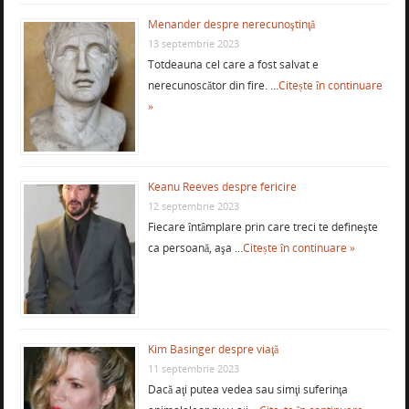
Menander despre nerecunoştinţă
13 septembrie 2023
Totdeauna cel care a fost salvat e
nerecunoscător din fire. …
Citește în continuare
»
Keanu Reeves despre fericire
12 septembrie 2023
Fiecare întâmplare prin care treci te defineşte
ca persoană, aşa …
Citește în continuare »
Kim Basinger despre viaţă
11 septembrie 2023
Dacă aţi putea vedea sau simţi suferinţa