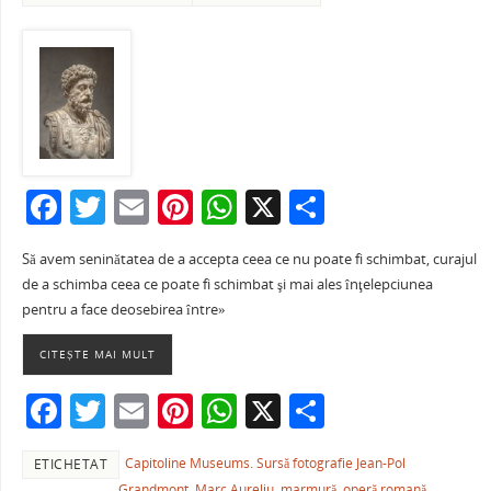
F
T
E
Pi
W
X
P
a
w
m
nt
h
ar
Să avem seninătatea de a accepta ceea ce nu poate fi schimbat, curajul
c
itt
ai
er
at
ta
de a schimba ceea ce poate fi schimbat şi mai ales înţelepciunea
e
er
l
e
s
je
pentru a face deosebirea între»
b
st
A
a
CITEȘTE MAI MULT
o
p
ză
F
T
E
Pi
W
X
P
o
p
a
w
m
nt
h
ar
k
Capitoline Museums. Sursă fotografie Jean-Pol
ETICHETAT
c
itt
ai
er
at
ta
Grandmont
,
Marc Aureliu
,
marmură
,
operă romană.