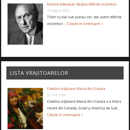
Konrad Adenauer despre diferite orizonturi
18 august 2023
Trăim cu toții sub același cer, dar avem diferite
orizonturi. …
Citește în continuare »
LISTA VRAJITOARELOR
Celebra vrăjitoare Maria din Craiova
22 iulie 2026
Celebra vrăjitoare Maria din Craiova s-a întors
recent din Canada, Israel şi America de Sud, …
Citește în continuare »