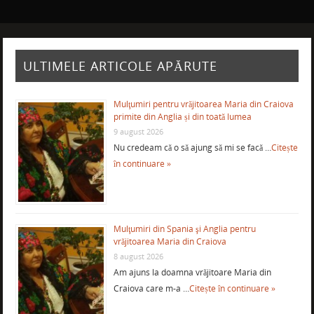
ULTIMELE ARTICOLE APĂRUTE
Mulţumiri pentru vrăjitoarea Maria din Craiova
primite din Anglia și din toată lumea
9 august 2026
Nu credeam că o să ajung să mi se facă …
Citește
în continuare »
Mulţumiri din Spania şi Anglia pentru
vrăjitoarea Maria din Craiova
8 august 2026
Am ajuns la doamna vrăjitoare Maria din
Craiova care m-a …
Citește în continuare »