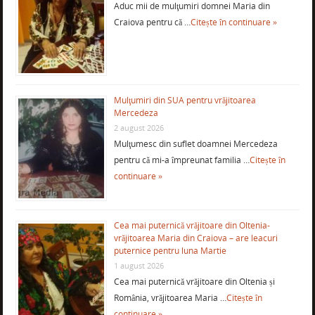
Aduc mii de mulţumiri domnei Maria din
Craiova pentru că …
Citește în continuare »
Mulţumiri din SUA pentru vrăjitoarea
Mercedeza
2 august 2026
Mulţumesc din suflet doamnei Mercedeza
pentru că mi-a împreunat familia …
Citește în
continuare »
Cea mai puternică vrăjitoare din Oltenia-
vrăjitoarea Maria din Craiova – are leacuri
puternice pentru luna Martie
1 august 2026
Cea mai puternică vrăjitoare din Oltenia și
România, vrăjitoarea Maria …
Citește în
continuare »