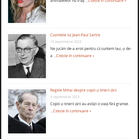
animaleleor nu v-aţi …
Citește în continuare »
Cuvintele lui Jean-Paul Sartre
10 septembrie 2023
Ne jucăm de-a eroii pentru că suntem lași; și de-
a …
Citește în continuare »
Regele Mihai despre copiii și tinerii țării
9 septembrie 2023
Copiii și tinerii țării au astăzi o viață fără granițe.
…
Citește în continuare »