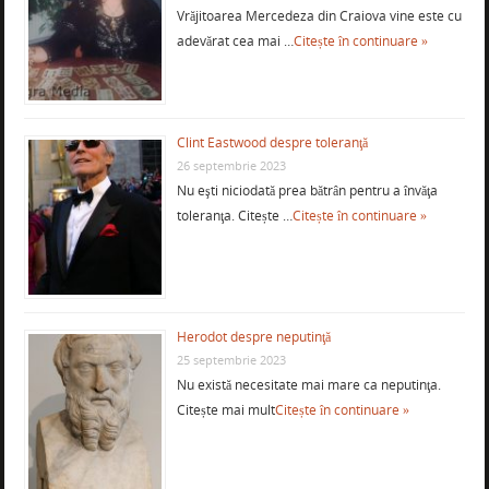
Vrăjitoarea Mercedeza din Craiova vine este cu
adevărat cea mai …
Citește în continuare »
Clint Eastwood despre toleranţă
26 septembrie 2023
Nu eşti niciodată prea bătrân pentru a învăţa
toleranţa. Citește …
Citește în continuare »
Herodot despre neputinţă
25 septembrie 2023
Nu există necesitate mai mare ca neputinţa.
Citește mai mult
Citește în continuare »