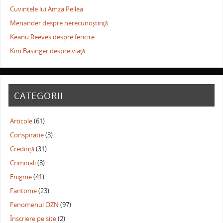
Cuvintele lui Amza Pellea
Menander despre nerecunoştinţă
Keanu Reeves despre fericire
Kim Basinger despre viaţă
CATEGORII
Articole
(61)
Conspiratie
(3)
Credință
(31)
Criminali
(8)
Enigme
(41)
Fantome
(23)
Fenomenul OZN
(97)
Înscriere pe site
(2)