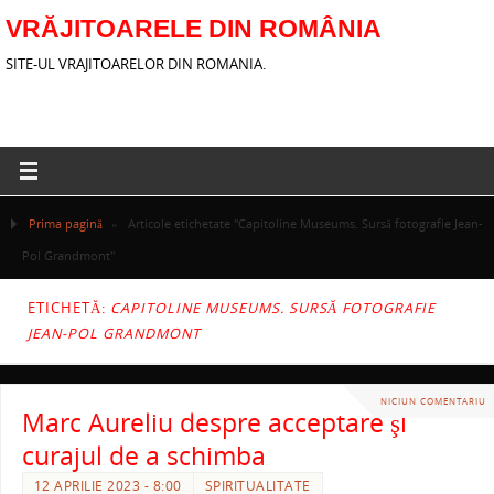
VRĂJITOARELE DIN ROMÂNIA
SITE-UL VRAJITOARELOR DIN ROMANIA.
Prima pagină
»
Articole etichetate "Capitoline Museums. Sursă fotografie Jean-
Pol Grandmont"
ETICHETĂ:
CAPITOLINE MUSEUMS. SURSĂ FOTOGRAFIE
JEAN-POL GRANDMONT
NICIUN COMENTARIU
Marc Aureliu despre acceptare şi
curajul de a schimba
12 APRILIE 2023 - 8:00
SPIRITUALITATE