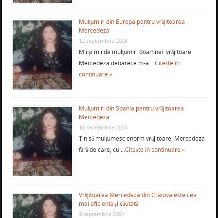
Mulţumiri din Europa pentru vrăjitoarea
Mercedeza
12 septembrie 2024
Mii şi mii de mulţumiri doamnei vrăjitoare
Mercedeza deoarece m-a …
Citește în
continuare »
Mulţumiri din Spania pentru vrăjitoarea
Mercedeza
10 septembrie 2024
Ţin să mulţumesc enorm vrăjitoarei Mercedeza
fără de care, cu …
Citește în continuare »
Vrăjitoarea Mercedeza din Craiova este cea
mai eficientă şi căutată
9 septembrie 2024