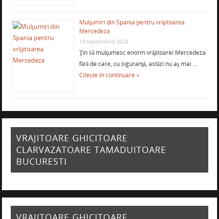
Mulţumiri din Spania pentru vrăjitoarea
Mercedeza
10 septembrie 2024
Ţin să mulţumesc enorm vrăjitoarei Mercedeza
fără de care, cu siguranţă, astăzi nu aş mai …
Citește în continuare »
VRAJITOARE GHICITOARE
CLARVAZATOARE TAMADUITOARE
BUCURESTI
VRAJITOARE GHICITOARE