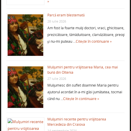
»
Parcă eram blestemată
28 iulie 2026
Am fost la foarte mulţi doctori, vraci, ghicitoare,
prezicătoare, tămăduitoare, clarvăzătoare, preoţi
şi nu-mi puteau …
Citește în continuare »
Mulţumiri pentru vrăjitoarea Maria, cea mai
bună din Oltenia
27 iulie 2026
Mulţumesc din suflet doamnei Maria pentru
ajutorul acordat în a-mi găsi jumătatea, tocmai
când nu …
Citește în continuare »
Mulţumiri recente pentru vrăjitoarea
Mercedeza din Craiova
14 septembrie 2024