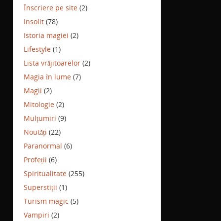
Înscriere pe site
(2)
Insolit
(78)
Istoria magiei
(2)
Lifestyle
(1)
Lista vrăjitoarelor
(2)
Magia în lume
(7)
Magii
(2)
Mitologie
(2)
Mulțumiri
(9)
Noutăți
(22)
Paranormal
(6)
Profeții
(6)
Spiritualitate
(255)
Superstiții
(1)
Turism magic
(5)
Vampiri
(2)