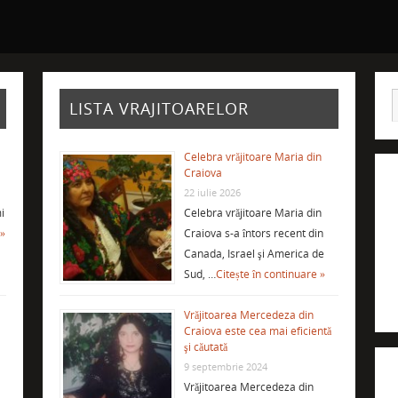
LISTA VRAJITOARELOR
Celebra vrăjitoare Maria din
Craiova
22 iulie 2026
i
Celebra vrăjitoare Maria din
 »
Craiova s-a întors recent din
Canada, Israel şi America de
Sud, …
Citește în continuare »
Vrăjitoarea Mercedeza din
Craiova este cea mai eficientă
şi căutată
9 septembrie 2024
Vrăjitoarea Mercedeza din