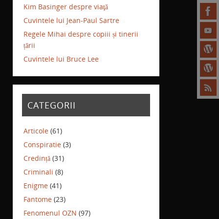
Kim Basinger despre viaţă
Cuvintele lui Jean-Paul Sartre
Regele Mihai despre copiii și tinerii
țării
Cuvintele lui Bruce Lee
CATEGORII
Articole
(61)
Conspiratie
(3)
Credință
(31)
Criminali
(8)
Enigme
(41)
Fantome
(23)
Fenomenul OZN
(97)