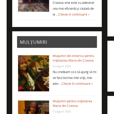
Craiova vine este cu adevărat
cea mai eficientă şi căutată de
la …
Citește în continuare »
i
MULȚUMIRI
Mulţumiri din America pentru
vrăjitoarea Maria din Craiova
6 august 2026
Nu credeam că o să ajung să mi
se facă tocmai mie vrăji, mai
ales …
Citește în continuare »
Mulţumiri pentru vrăjitoarea
Maria din Craiova
5 august 2026