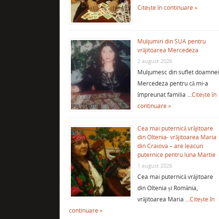
Citește în continuare »
Mulţumiri din SUA pentru
vrăjitoarea Mercedeza
2 august 2026
Mulţumesc din suflet doamne
Mercedeza pentru că mi-a
împreunat familia …
Citește în
continuare »
Cea mai puternică vrăjitoare
din Oltenia- vrăjitoarea Maria
din Craiova – are leacuri
puternice pentru luna Martie
1 august 2026
Cea mai puternică vrăjitoare
din Oltenia și România,
vrăjitoarea Maria …
Citește în
continuare »