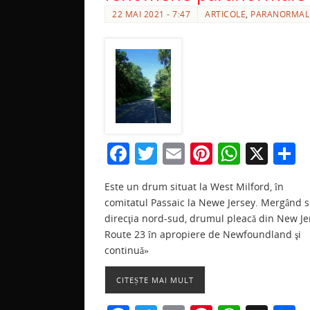
22 MAI 2021 - 7:47
ARTICOLE
,
PARANORMAL
F
T
E
Pi
W
X
P
a
w
m
nt
h
a
Este un drum situat la West Milford, în
c
itt
ai
er
at
t
comitatul Passaic la Newe Jersey. Mergând 
e
er
l
e
s
j
direcţia nord-sud, drumul pleacă din New Je
b
st
A
a
Route 23 în apropiere de Newfoundland şi
continuă»
o
p
z
o
p
CITEȘTE MAI MULT
k