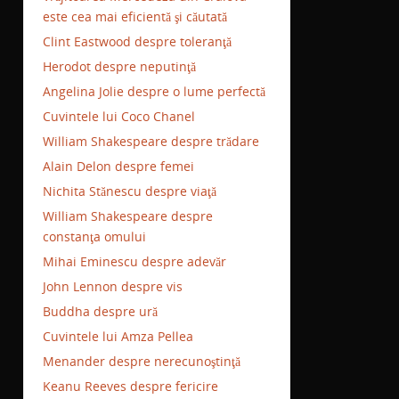
este cea mai eficientă şi căutată
Clint Eastwood despre toleranţă
Herodot despre neputinţă
Angelina Jolie despre o lume perfectă
Cuvintele lui Coco Chanel
William Shakespeare despre trădare
Alain Delon despre femei
Nichita Stănescu despre viaţă
William Shakespeare despre
constanţa omului
Mihai Eminescu despre adevăr
John Lennon despre vis
Buddha despre ură
Cuvintele lui Amza Pellea
Menander despre nerecunoştinţă
Keanu Reeves despre fericire