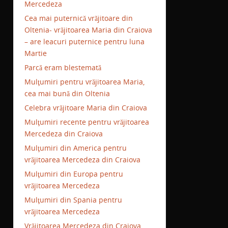
Mercedeza
Cea mai puternică vrăjitoare din
Oltenia- vrăjitoarea Maria din Craiova
– are leacuri puternice pentru luna
Martie
Parcă eram blestemată
Mulţumiri pentru vrăjitoarea Maria,
cea mai bună din Oltenia
Celebra vrăjitoare Maria din Craiova
Mulţumiri recente pentru vrăjitoarea
Mercedeza din Craiova
Mulţumiri din America pentru
vrăjitoarea Mercedeza din Craiova
Mulţumiri din Europa pentru
vrăjitoarea Mercedeza
Mulţumiri din Spania pentru
vrăjitoarea Mercedeza
Vrăjitoarea Mercedeza din Craiova