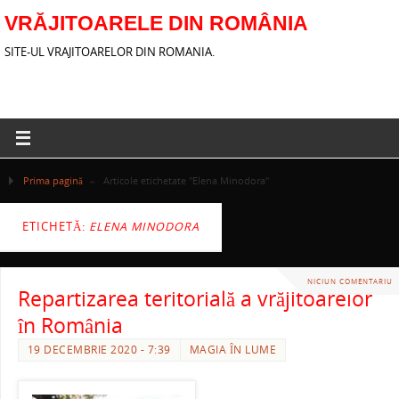
VRĂJITOARELE DIN ROMÂNIA
SITE-UL VRAJITOARELOR DIN ROMANIA.
Prima pagină
»
Articole etichetate "Elena Minodora"
ETICHETĂ:
ELENA MINODORA
NICIUN COMENTARIU
Repartizarea teritorială a vrăjitoarelor
în România
19 DECEMBRIE 2020 - 7:39
MAGIA ÎN LUME