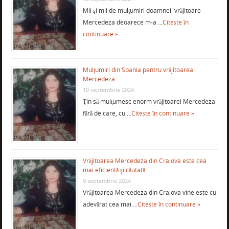
Mii şi mii de mulţumiri doamnei vrăjitoare
Mercedeza deoarece m-a …
Citește în
continuare »
Mulţumiri din Spania pentru vrăjitoarea
Mercedeza
10 septembrie 2024
Ţin să mulţumesc enorm vrăjitoarei Mercedeza
fără de care, cu …
Citește în continuare »
Vrăjitoarea Mercedeza din Craiova este cea
mai eficientă şi căutată
9 septembrie 2024
Vrăjitoarea Mercedeza din Craiova vine este cu
adevărat cea mai …
Citește în continuare »