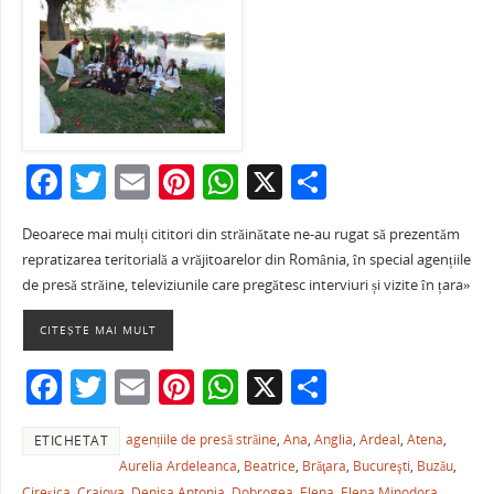
F
T
E
Pi
W
X
P
a
w
m
nt
h
ar
Deoarece mai mulți cititori din străinătate ne-au rugat să prezentăm
c
itt
ai
er
at
ta
repratizarea teritorială a vrăjitoarelor din România, în special agențiile
e
er
l
e
s
je
de presă străine, televiziunile care pregătesc interviuri și vizite în țara»
b
st
A
a
CITEȘTE MAI MULT
o
p
ză
F
T
E
Pi
W
X
P
o
p
a
w
m
nt
h
ar
k
agențiile de presă străine
,
Ana
,
Anglia
,
Ardeal
,
Atena
,
ETICHETAT
c
itt
ai
er
at
ta
Aurelia Ardeleanca
,
Beatrice
,
Brăţara
,
Bucureşti
,
Buzău
,
e
er
l
e
s
je
Cireșica
,
Craiova
,
Denisa Antonia
,
Dobrogea
,
Elena
,
Elena Minodora
,