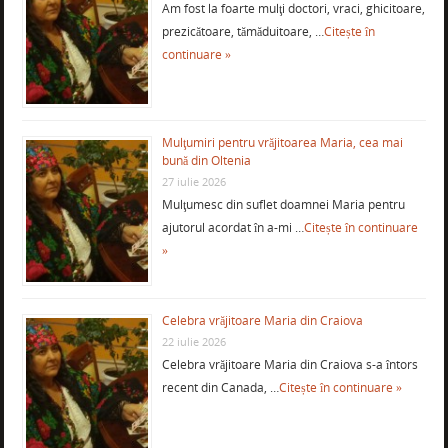
Am fost la foarte mulţi doctori, vraci, ghicitoare,
prezicătoare, tămăduitoare, …
Citește în
continuare »
Mulţumiri pentru vrăjitoarea Maria, cea mai
bună din Oltenia
27 iulie 2026
Mulţumesc din suflet doamnei Maria pentru
ajutorul acordat în a-mi …
Citește în continuare
»
Celebra vrăjitoare Maria din Craiova
22 iulie 2026
Celebra vrăjitoare Maria din Craiova s-a întors
recent din Canada, …
Citește în continuare »