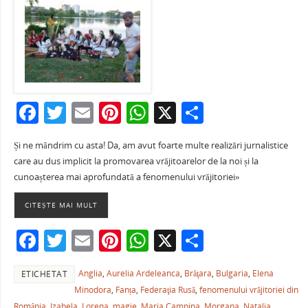
F
T
E
Pi
W
X
P
a
w
m
nt
h
ar
Și ne mândrim cu asta! Da, am avut foarte multe realizări jurnalistice
c
itt
ai
er
at
ta
care au dus implicit la promovarea vrăjitoarelor de la noi și la
e
er
l
e
s
je
cunoașterea mai aprofundată a fenomenului vrăjitoriei»
b
st
A
a
CITEȘTE MAI MULT
o
p
ză
F
T
E
Pi
W
X
P
o
p
a
w
m
nt
h
ar
k
Anglia
,
Aurelia Ardeleanca
,
Brăţara
,
Bulgaria
,
Elena
ETICHETAT
c
itt
ai
er
at
ta
Minodora
,
Fanța
,
Federaţia Rusă
,
fenomenului vrăjitoriei din
e
er
l
e
s
je
România
,
Izabela
,
Lorena
,
magie
,
Maria Campina
,
Morgana
,
Natalia
,