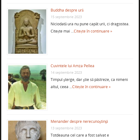
Buddha despre ură
15 septembrie 2023
Niciodată ura nu pune capăt urii, ci dragostea.
Citește mai …
Citește în continuare »
Cuvintele lui Amza Pellea
14 septembrie 2023
Timpul şterge, dar ştie să păstreze, ca nimeni
altul, ceea …
Citește în continuare »
Menander despre nerecunoştinţă
13 septembrie 2023
Totdeauna cel care a fost salvat e