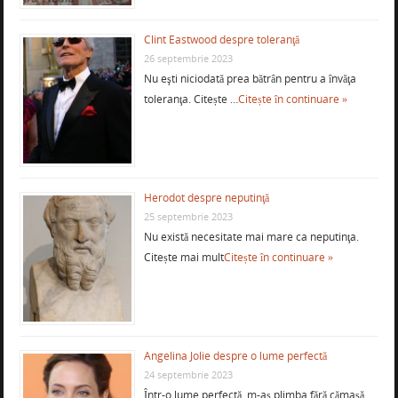
Clint Eastwood despre toleranţă
26 septembrie 2023
Nu eşti niciodată prea bătrân pentru a învăţa
toleranţa. Citește …
Citește în continuare »
Herodot despre neputinţă
25 septembrie 2023
Nu există necesitate mai mare ca neputinţa.
Citește mai mult
Citește în continuare »
Angelina Jolie despre o lume perfectă
24 septembrie 2023
Într-o lume perfectă, m-aş plimba fără cămaşă.