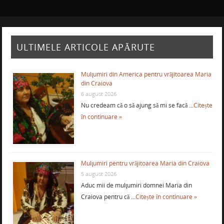
ULTIMELE ARTICOLE APĂRUTE
Mulţumiri din America pentru vrăjitoarea Maria
din Craiova
6 august 2026
Nu credeam că o să ajung să mi se facă …
Citește
în continuare »
Mulţumiri pentru vrăjitoarea Maria din Craiova
5 august 2026
Aduc mii de mulţumiri domnei Maria din
Craiova pentru că …
Citește în continuare »