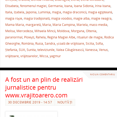
b
st
A
a
Elisabeta
,
fenomenul magiei
,
Germania
,
Ioana
,
Ioana Sidonia
,
Irina Ioana
,
Italia
,
Izabela
,
Japonia
,
Luminița
,
magia
,
magia draconică
,
magia egipteană
,
o
p
ză
magia roşie
,
magia tradiţională
,
magia voodoo
,
magie alba
,
magie neagra
,
o
p
Mama Maria
,
margaretă
,
Maria
,
Maria Campina
,
Mariela
,
mass-media
,
k
Melisa
,
Mercedeza
,
Mihaela Mincă
,
Moldova
,
Morgana
,
Oltenia
,
paranormal
,
Ploieşti
,
Rahela
,
Regina Magiei Albe
,
ritualuri de magie
,
Rodica
Gheorghe
,
România
,
Rusia
,
Sandra
,
școală de vrăjitoare
,
Sicilia
,
Sofia
,
Ștefania
,
SUA
,
Sunita
,
televiziunile
,
Valea Călugărească
,
Vanessa
,
Venus
,
vrăjitoare
,
vrăjitoarelor
,
Wicca
,
yagmur
NICIUN COMENTARIU
A fost un an plin de realizări
jurnalistice pentru
www.vrajitoarero.com
30 DECEMBRIE 2019 - 14:57
NOUTĂȚI