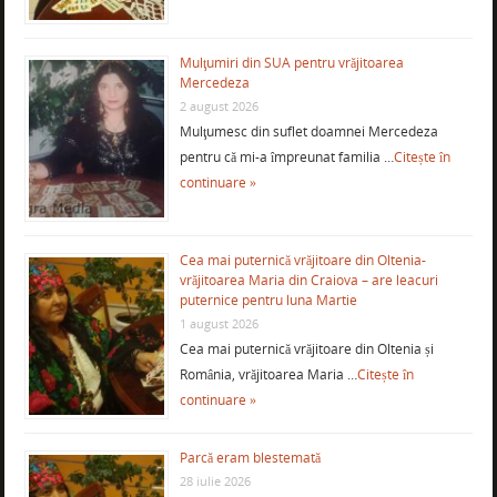
Mulţumiri din SUA pentru vrăjitoarea
Mercedeza
2 august 2026
Mulţumesc din suflet doamnei Mercedeza
pentru că mi-a împreunat familia …
Citește în
continuare »
Cea mai puternică vrăjitoare din Oltenia-
vrăjitoarea Maria din Craiova – are leacuri
puternice pentru luna Martie
1 august 2026
Cea mai puternică vrăjitoare din Oltenia și
România, vrăjitoarea Maria …
Citește în
continuare »
Parcă eram blestemată
28 iulie 2026