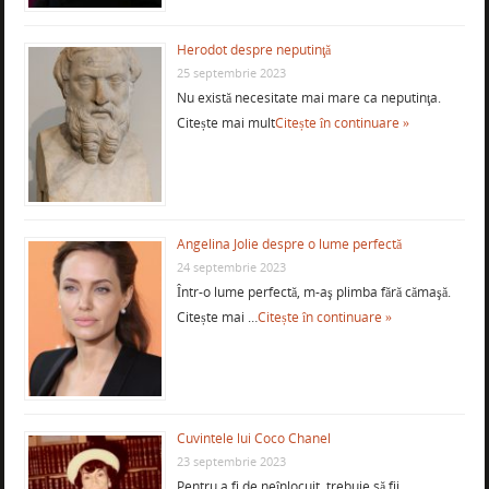
Herodot despre neputinţă
25 septembrie 2023
Nu există necesitate mai mare ca neputinţa.
Citește mai mult
Citește în continuare »
Angelina Jolie despre o lume perfectă
24 septembrie 2023
Într-o lume perfectă, m-aş plimba fără cămaşă.
Citește mai …
Citește în continuare »
Cuvintele lui Coco Chanel
23 septembrie 2023
Pentru a fi de neînlocuit, trebuie să fii