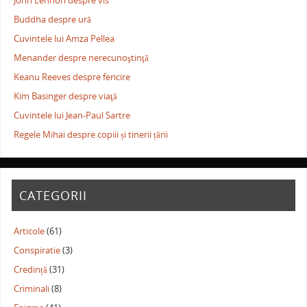
John Lennon despre vis
Buddha despre ură
Cuvintele lui Amza Pellea
Menander despre nerecunoştinţă
Keanu Reeves despre fericire
Kim Basinger despre viaţă
Cuvintele lui Jean-Paul Sartre
Regele Mihai despre copiii și tinerii țării
CATEGORII
Articole
(61)
Conspiratie
(3)
Credință
(31)
Criminali
(8)