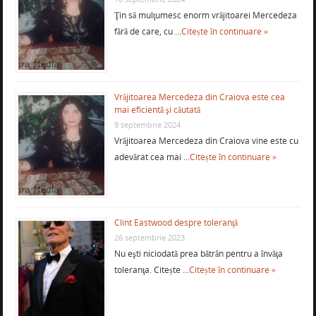
Ţin să mulţumesc enorm vrăjitoarei Mercedeza
fără de care, cu …
Citește în continuare »
Vrăjitoarea Mercedeza din Craiova este cea
mai eficientă şi căutată
9 septembrie 2024
Vrăjitoarea Mercedeza din Craiova vine este cu
adevărat cea mai …
Citește în continuare »
Clint Eastwood despre toleranţă
26 septembrie 2023
Nu eşti niciodată prea bătrân pentru a învăţa
toleranţa. Citește …
Citește în continuare »