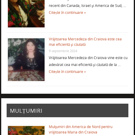
recent din Canada, Israel şi America de Sud, …
Citește în continuare »
Vrăjitoarea Mercedeza din Craiova este cea
mai eficientă şi căutată
9 septembrie 2024
Vrăjitoarea Mercedeza din Craiova vine este cu
adevărat cea mai eficientă şi căutată de la …
Citește în continuare »
MULȚUMIRI
Mulţumiri din America de Nord pentru
vrăjitoarea Maria din Craiova