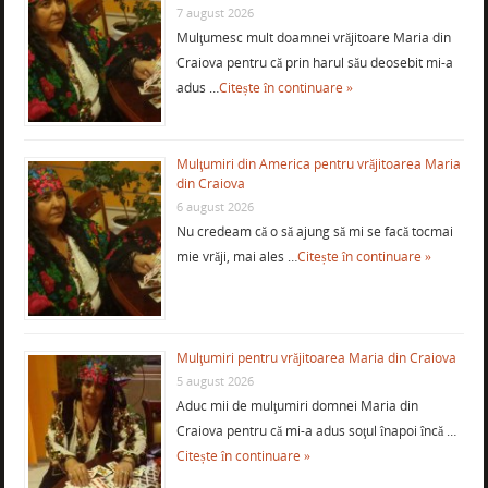
7 august 2026
Mulţumesc mult doamnei vrăjitoare Maria din
Craiova pentru că prin harul său deosebit mi-a
adus …
Citește în continuare »
Mulţumiri din America pentru vrăjitoarea Maria
din Craiova
6 august 2026
Nu credeam că o să ajung să mi se facă tocmai
mie vrăji, mai ales …
Citește în continuare »
Mulţumiri pentru vrăjitoarea Maria din Craiova
5 august 2026
Aduc mii de mulţumiri domnei Maria din
Craiova pentru că mi-a adus soţul înapoi încă …
Citește în continuare »