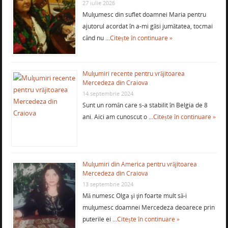
27 iulie 2026
Mulţumesc din suflet doamnei Maria pentru
ajutorul acordat în a-mi găsi jumătatea, tocmai
când nu …
Citește în continuare »
Mulţumiri recente pentru vrăjitoarea
Mercedeza din Craiova
14 septembrie 2024
Sunt un român care s-a stabilit în Belgia de 8
ani. Aici am cunoscut o …
Citește în continuare »
Mulţumiri din America pentru vrăjitoarea
Mercedeza din Craiova
13 septembrie 2024
Mă numesc Olga şi ţin foarte mult să-i
mulţumesc doamnei Mercedeza deoarece prin
puterile ei …
Citește în continuare »