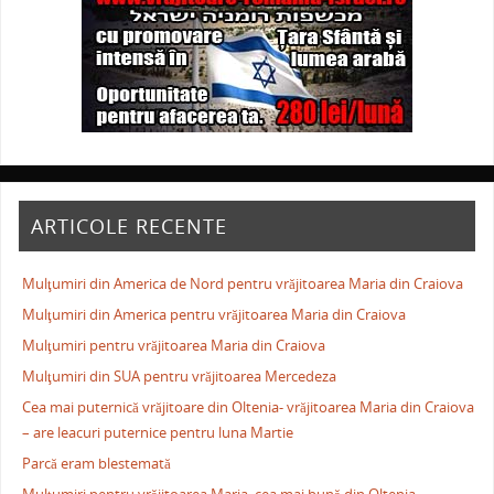
ARTICOLE RECENTE
Mulţumiri din America de Nord pentru vrăjitoarea Maria din Craiova
Mulţumiri din America pentru vrăjitoarea Maria din Craiova
Mulţumiri pentru vrăjitoarea Maria din Craiova
Mulţumiri din SUA pentru vrăjitoarea Mercedeza
Cea mai puternică vrăjitoare din Oltenia- vrăjitoarea Maria din Craiova
– are leacuri puternice pentru luna Martie
Parcă eram blestemată