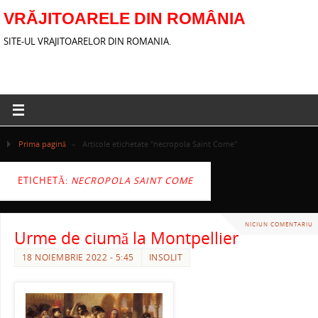
VRĂJITOARELE DIN ROMÂNIA
SITE-UL VRAJITOARELOR DIN ROMANIA.
Prima pagină
»
Articole etichetate "necropola Saint Come"
ETICHETĂ:
NECROPOLA SAINT COME
NICIUN COMENTARIU
Urme de ciumă la Montpellier
18 NOIEMBRIE 2022 - 5:45
INSOLIT