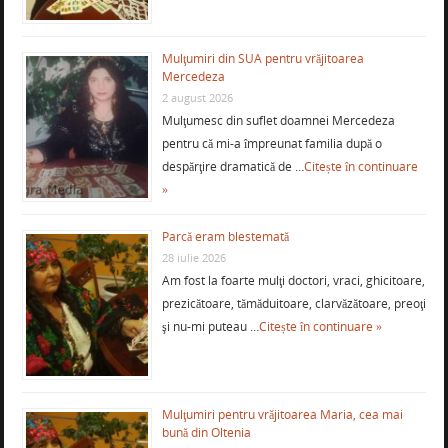
Mulţumiri din SUA pentru vrăjitoarea
Mercedeza
2 august 2026
Mulţumesc din suflet doamnei Mercedeza
pentru că mi-a împreunat familia după o
despărţire dramatică de …
Citește în continuare
»
Parcă eram blestemată
28 iulie 2026
Am fost la foarte mulţi doctori, vraci, ghicitoare,
prezicătoare, tămăduitoare, clarvăzătoare, preoţi
şi nu-mi puteau …
Citește în continuare »
Mulţumiri pentru vrăjitoarea Maria, cea mai
bună din Oltenia