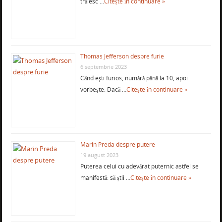
trăiesc …
Citește în continuare »
Thomas Jefferson despre furie
6 septembrie 2023
Când eşti furios, numără până la 10, apoi
vorbeşte. Dacă …
Citește în continuare »
Marin Preda despre putere
19 august 2023
Puterea celui cu adevărat puternic astfel se
manifestă: să știi …
Citește în continuare »