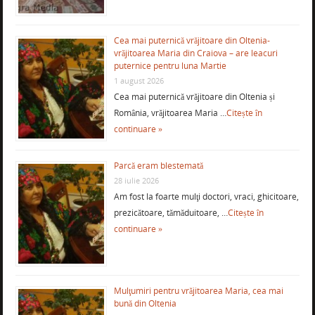
Cea mai puternică vrăjitoare din Oltenia-
vrăjitoarea Maria din Craiova – are leacuri
puternice pentru luna Martie
1 august 2026
Cea mai puternică vrăjitoare din Oltenia și
România, vrăjitoarea Maria …
Citește în
continuare »
Parcă eram blestemată
28 iulie 2026
Am fost la foarte mulţi doctori, vraci, ghicitoare,
prezicătoare, tămăduitoare, …
Citește în
continuare »
Mulţumiri pentru vrăjitoarea Maria, cea mai
bună din Oltenia