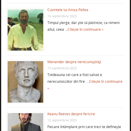
Cuvintele lui Amza Pellea
14 septembrie 2023
Timpul şterge, dar ştie să păstreze, ca nimeni
altul, ceea …
Citește în continuare »
Menander despre nerecunoştinţă
13 septembrie 2023
Totdeauna cel care a fost salvat e
nerecunoscător din fire. …
Citește în continuare
»
Keanu Reeves despre fericire
12 septembrie 2023
Fiecare întâmplare prin care treci te defineşte