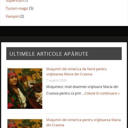
Superstiții
(1)
Turism magic
(5)
Vampiri
(2)
ULTIMELE ARTICOLE APĂRUTE
Mulţumiri din America de Nord pentru
vrăjitoarea Maria din Craiova
7 august 2026
Mulţumesc mult doamnei vrăjitoare Maria din
Craiova pentru că prin …
Citește în continuare »
Mulţumiri din America pentru vrăjitoarea Maria
din Craiova