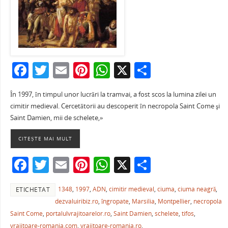
F
T
E
Pi
W
X
P
a
w
m
nt
h
ar
În 1997, în timpul unor lucrări la tramvai, a fost scos la lumina zilei un
c
itt
ai
er
at
ta
cimitir medieval. Cercetătorii au descoperit în necropola Saint Come şi
e
er
l
e
s
je
Saint Damien, mii de schelete,»
b
st
A
a
CITEȘTE MAI MULT
o
p
ză
F
T
E
Pi
W
X
P
o
p
a
w
m
nt
h
ar
k
1348
,
1997
,
ADN
,
cimitir medieval
,
ciuma
,
ciuma neagră
,
ETICHETAT
c
itt
ai
er
at
ta
dezvaluiribiz.ro
,
îngropate
,
Marsilia
,
Montpellier
,
necropola
e
er
l
e
s
je
Saint Come
,
portalulvrajitoarelor.ro
,
Saint Damien
,
schelete
,
tifos
,
vrajitoare-romania.com
,
vrajitoare-romania.ro
,