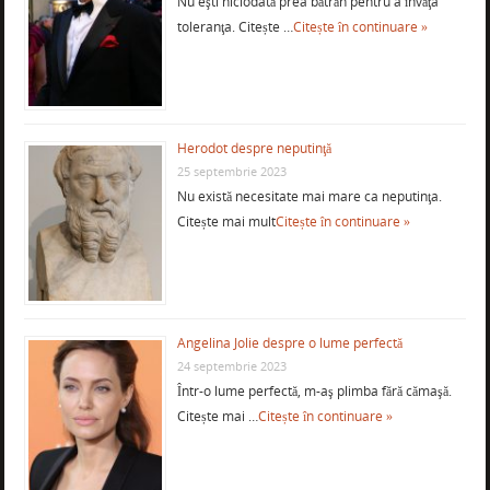
Nu eşti niciodată prea bătrân pentru a învăţa
toleranţa. Citește …
Citește în continuare »
Herodot despre neputinţă
25 septembrie 2023
Nu există necesitate mai mare ca neputinţa.
Citește mai mult
Citește în continuare »
Angelina Jolie despre o lume perfectă
24 septembrie 2023
Într-o lume perfectă, m-aş plimba fără cămaşă.
Citește mai …
Citește în continuare »