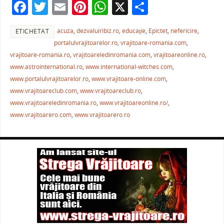
F
T
E
Pi
W
X
P
o
p
a
w
m
nt
h
ar
k
acuza
,
dezvaluiribiz.ro
,
educaţie
,
Epictet
,
nefericire
,
ETICHETAT
c
itt
ai
er
at
ta
portalulvrajitoarelor.ro
,
vrajitoare-romania.com
,
e
er
l
e
s
je
vrajitoare-romania.ro
,
vrajitoareledinromania.com
,
vrajitoareonline.ro
,
b
st
A
a
www.astrointernational.ro
,
www.international-witches.com
,
www.portalulvrajitoarelor.ro
,
www.vrajitoare-online.com
,
o
p
ză
www.vrajitoareclub.com
,
www.vrajitoareclub.ro
,
o
p
www.vrajitoareledinromania.ro
,
www.vrajitoareonline.ro/
,
k
www.vrajitoarero.com
,
www.vrajitoarero.ro