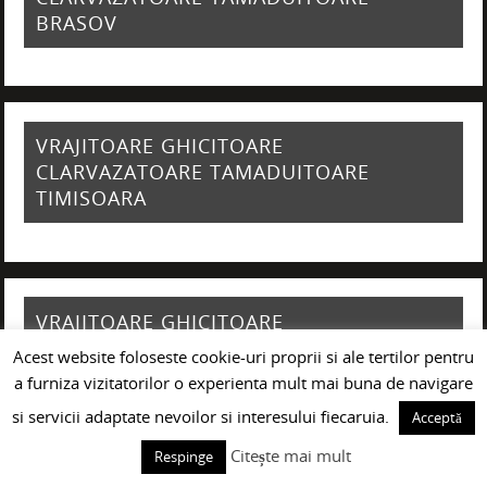
BRASOV
VRAJITOARE GHICITOARE
CLARVAZATOARE TAMADUITOARE
TIMISOARA
VRAJITOARE GHICITOARE
CLARVAZATOARE TAMADUITOARE IASI
Acest website foloseste cookie-uri proprii si ale tertilor pentru
a furniza vizitatorilor o experienta mult mai buna de navigare
si servicii adaptate nevoilor si interesului fiecaruia.
Acceptă
Citește mai mult
Respinge
VRAJITOARE GHICITOARE