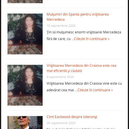
Mulţumiri din Spania pentru vrăjitoarea
Mercedeza
10 septembrie 2024
Ţin să mulţumesc enorm vrăjitoarei Mercedeza
fără de care, cu …
Citește în continuare »
Vrăjitoarea Mercedeza din Craiova este cea
mai eficientă şi căutată
9 septembrie 2024
Vrăjitoarea Mercedeza din Craiova vine este cu
adevărat cea mai …
Citește în continuare »
Clint Eastwood despre toleranţă
26 septembrie 2023