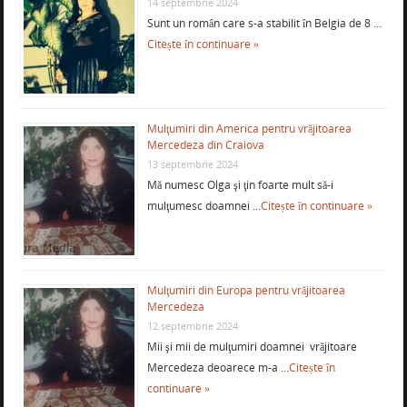
14 septembrie 2024
Sunt un român care s-a stabilit în Belgia de 8 …
Citește în continuare »
Mulţumiri din America pentru vrăjitoarea
Mercedeza din Craiova
13 septembrie 2024
Mă numesc Olga şi ţin foarte mult să-i
mulţumesc doamnei …
Citește în continuare »
Mulţumiri din Europa pentru vrăjitoarea
Mercedeza
12 septembrie 2024
Mii şi mii de mulţumiri doamnei vrăjitoare
Mercedeza deoarece m-a …
Citește în
continuare »