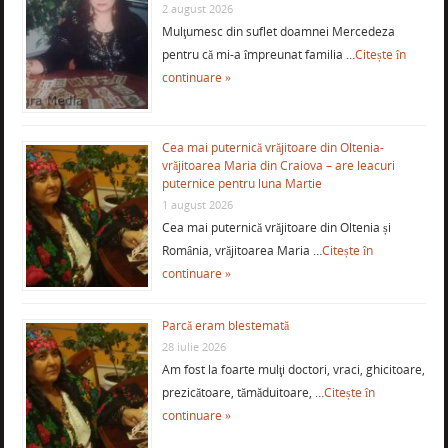
2 august 2026
Mulţumesc din suflet doamnei Mercedeza
pentru că mi-a împreunat familia …
Citește în
continuare »
Cea mai puternică vrăjitoare din Oltenia-
vrăjitoarea Maria din Craiova – are leacuri
puternice pentru luna Martie
1 august 2026
Cea mai puternică vrăjitoare din Oltenia și
România, vrăjitoarea Maria …
Citește în
continuare »
Parcă eram blestemată
28 iulie 2026
Am fost la foarte mulţi doctori, vraci, ghicitoare,
prezicătoare, tămăduitoare, …
Citește în
continuare »