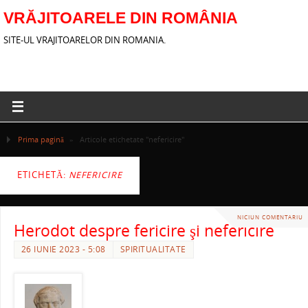
VRĂJITOARELE DIN ROMÂNIA
SITE-UL VRAJITOARELOR DIN ROMANIA.
Prima pagină
»
Articole etichetate "nefericire"
ETICHETĂ:
NEFERICIRE
NICIUN COMENTARIU
Herodot despre fericire şi nefericire
26 IUNIE 2023 - 5:08
SPIRITUALITATE