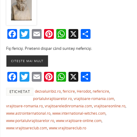
F
T
E
Pi
W
X
P
a
w
m
nt
h
ar
Fiţi fericiţi. Prietenii dispar când sunteţi nefericiţi.
c
itt
ai
er
at
ta
e
er
l
e
s
je
CITEȘTE MAI MULT
b
st
A
a
F
T
E
Pi
W
X
P
o
p
ză
a
w
m
nt
h
ar
o
p
dezvaluiribiz.ro
,
fericire
,
Herodot
,
nefericire
,
ETICHETAT
c
itt
ai
er
at
ta
k
portalulvrajitoarelor.ro
,
vrajitoare-romania.com
,
e
er
l
e
s
je
vrajitoare-romania.ro
,
vrajitoareledinromania.com
,
vrajitoareonline.ro
,
b
st
A
a
www.astrointernational.ro
,
www.international-witches.com
,
www.portalulvrajitoarelor.ro
,
www.vrajitoare-online.com
,
o
p
ză
www.vrajitoareclub.com
,
www.vrajitoareclub.ro
o
p