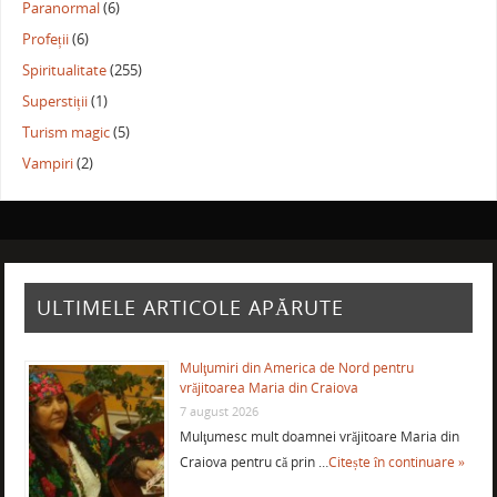
Paranormal
(6)
Profeții
(6)
Spiritualitate
(255)
Superstiții
(1)
Turism magic
(5)
Vampiri
(2)
ULTIMELE ARTICOLE APĂRUTE
Mulţumiri din America de Nord pentru
vrăjitoarea Maria din Craiova
7 august 2026
Mulţumesc mult doamnei vrăjitoare Maria din
Craiova pentru că prin …
Citește în continuare »