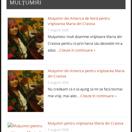
MULȚUMIRI
Mulţumiri din America de Nord pentru
vrăjitoarea Maria din Craiova
7 august 2026
Mulţumesc mult doamnei vrăjitoare Maria din
Craiova pentru că prin harul său deosebit mi-a
adus …
Citește în continuare »
Mulţumiri din America pentru vrăjitoarea Maria
din Craiova
6 august 2026
Nu credeam că o să ajung să mi se facă tocmai
mie vrăji, mai ales …
Citește în continuare »
Mulţumiri pentru vrăjitoarea Maria din Craiova
5 august 2026