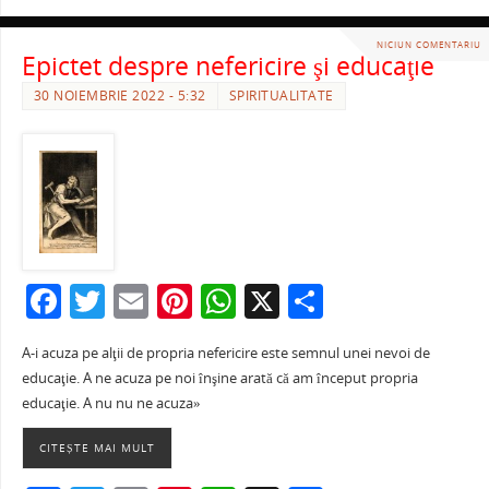
k
NICIUN COMENTARIU
Epictet despre nefericire şi educaţie
30 NOIEMBRIE 2022 - 5:32
SPIRITUALITATE
F
T
E
Pi
W
X
P
a
w
m
nt
h
ar
A-i acuza pe alţii de propria nefericire este semnul unei nevoi de
c
itt
ai
er
at
ta
educaţie. A ne acuza pe noi înşine arată că am început propria
e
er
l
e
s
je
educaţie. A nu nu ne acuza»
b
st
A
a
CITEȘTE MAI MULT
o
p
ză