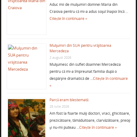
Aduc mii de mulţumiri domnei Maria din
Craiova pentru că mi-a adus soţul înapoi încă …
Citește în continuare »
Mulţumiri din SUA pentru vrăjitoarea
Mercedeza
2 august 2026
Mulţumesc din suflet doamnei Mercedeza
pentru că mi-a împreunat familia după o
despărţire dramatică de …
Citește în continuare
»
Parcă eram blestemată
28 iulie 2026
Am fost la foarte mulţi doctori, vraci, ghicitoare,
prezicătoare, tămăduitoare, clarvăzătoare, preoţi
şi nu-mi puteau …
Citește în continuare »