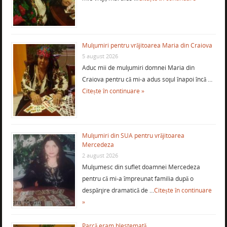
Mulţumiri pentru vrăjitoarea Maria din Craiova
5 august 2026
Aduc mii de mulţumiri domnei Maria din
Craiova pentru că mi-a adus soţul înapoi încă …
Citește în continuare »
Mulţumiri din SUA pentru vrăjitoarea
Mercedeza
2 august 2026
Mulţumesc din suflet doamnei Mercedeza
pentru că mi-a împreunat familia după o
despărţire dramatică de …
Citește în continuare
»
Parcă eram blestemată