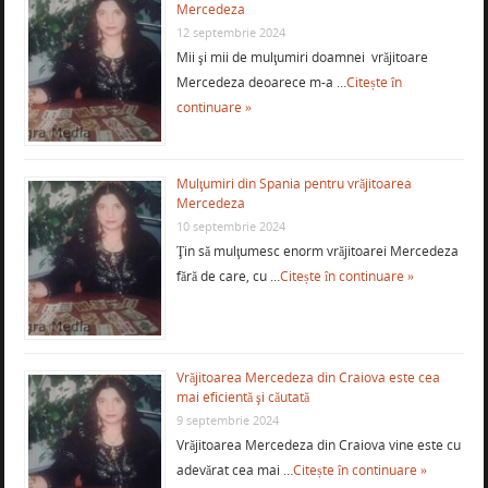
Mercedeza
12 septembrie 2024
Mii şi mii de mulţumiri doamnei vrăjitoare
Mercedeza deoarece m-a …
Citește în
continuare »
Mulţumiri din Spania pentru vrăjitoarea
Mercedeza
10 septembrie 2024
Ţin să mulţumesc enorm vrăjitoarei Mercedeza
fără de care, cu …
Citește în continuare »
Vrăjitoarea Mercedeza din Craiova este cea
mai eficientă şi căutată
9 septembrie 2024
Vrăjitoarea Mercedeza din Craiova vine este cu
adevărat cea mai …
Citește în continuare »