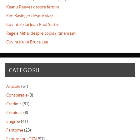
Keanu Reeves despre fericire
Kim Basinger despre viaţă
Cuvintele lui Jean-Paul Sartre
Regele Mihai despre copiii și tinerii țării
Cuvintele lui Bruce Lee
CATEGORII
Articole
(61)
Conspiratie
(3)
Credință
(31)
Criminali
(8)
Enigme
(41)
Fantome
(23)
Fenomenul OZN
(97)