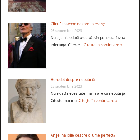
Clint Eastwood despre toleranţă
26 septembrie 2023
Nu eşti niciodată prea bătrân pentru a învăţa
toleranţa. Citește …
Citește în continuare »
Herodot despre neputinţă
25 septembrie 2023
Nu există necesitate mai mare ca neputinţa.
Citește mai mult
Citește în continuare »
Angelina Jolie despre o lume perfectă