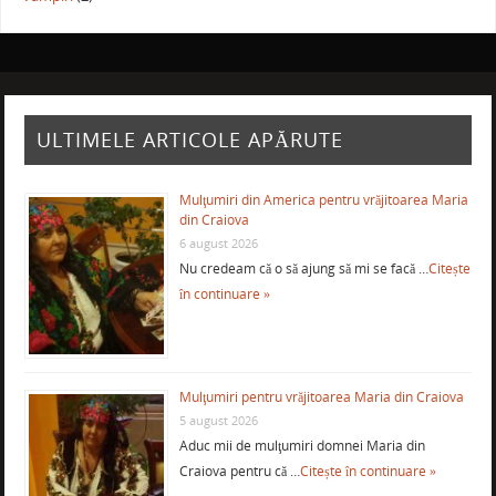
ULTIMELE ARTICOLE APĂRUTE
Mulţumiri din America pentru vrăjitoarea Maria
din Craiova
6 august 2026
Nu credeam că o să ajung să mi se facă …
Citește
în continuare »
Mulţumiri pentru vrăjitoarea Maria din Craiova
5 august 2026
Aduc mii de mulţumiri domnei Maria din
Craiova pentru că …
Citește în continuare »