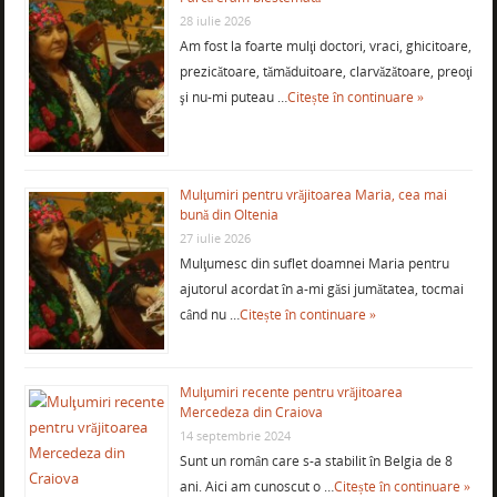
28 iulie 2026
Am fost la foarte mulţi doctori, vraci, ghicitoare,
prezicătoare, tămăduitoare, clarvăzătoare, preoţi
şi nu-mi puteau …
Citește în continuare »
Mulţumiri pentru vrăjitoarea Maria, cea mai
bună din Oltenia
27 iulie 2026
Mulţumesc din suflet doamnei Maria pentru
ajutorul acordat în a-mi găsi jumătatea, tocmai
când nu …
Citește în continuare »
Mulţumiri recente pentru vrăjitoarea
Mercedeza din Craiova
14 septembrie 2024
Sunt un român care s-a stabilit în Belgia de 8
ani. Aici am cunoscut o …
Citește în continuare »