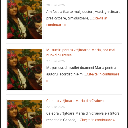
28 iulie 2026
Am fost la foarte mulţi doctori, vraci, ghicitoare,
prezicătoare, tămăduitoare, …
Citește în
continuare »
Mulţumiri pentru vrăjitoarea Maria, cea mai
bună din Oltenia
27 iulie 2026
Mulţumesc din suflet doamnei Maria pentru
ajutorul acordat în a-mi …
Citește în continuare
»
Celebra vrăjitoare Maria din Craiova
22 iulie 2026
Celebra vrăjitoare Maria din Craiova s-a întors
recent din Canada, …
Citește în continuare »