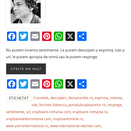
F
T
E
Pi
W
X
P
a
w
m
nt
h
ar
Nu putem inventa sentimente. Le putem descoperi și exprima, iubi și
c
itt
ai
er
at
ta
urî, le putem apropia de inimă sau le putem respinge.
e
er
l
e
s
je
CITEȘTE MAI MULT
b
st
A
a
o
p
ză
F
T
E
Pi
W
X
P
o
p
a
w
m
nt
h
ar
k
Cuvintele
,
descoperi
,
dezvaluiribiz.ro
,
exprima
,
inventa
,
ETICHETAT
c
itt
ai
er
at
ta
iubi
,
Nicihita Stănescu
,
portalulvrajitoarelor.ro
,
respinge
,
e
er
l
e
s
je
sentimente
,
urî
,
vrajitoare-romania.com
,
vrajitoare-romania.ro
,
b
st
A
a
vrajitoareledinromania.com
,
vrajitoareonline.ro
,
www.astrointernational.ro
,
www.international-witches.com
,
o
p
ză