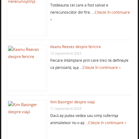
Totdeauna cel care a fost salvat e
nerecunoscător din fire. …
Citește în continuare
»
Keanu Reeves despre fericire
12 septembrie 2023
Fiecare întâmplare prin care treci te defineşte
ca persoană, aşa …
Citește în continuare »
Kim Basinger despre viaţă
11 septembrie 2023
Dacă aţi putea vedea sau simţi suferinţa
animaleleor nu v-aţi …
Citește în continuare »