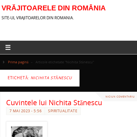
VRĂJITOARELE DIN ROMÂNIA
SITE-UL VRAJITOARELOR DIN ROMANIA.
Prima pagină
»
Articole etichetate "Nicihita Stănescu"
ETICHETĂ:
NICIHITA STĂNESCU
NICIUN COMENTARIU
Cuvintele lui Nichita Stănescu
7 MAI 2023 - 5:56
SPIRITUALITATE