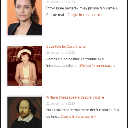
24 septembrie 2023
Într-o lume perfectă, m-aş plimba fără cămaşă.
Citește mai …
Citește în continuare »
Cuvintele lui Coco Chanel
23 septembrie 2023
Pentru a fi de neînlocuit, trebuie să fii
întotdeauna diferit. …
Citește în continuare »
William Shakespeare despre trădare
22 septembrie 2023
Nu există trădare mai mare decât trădarea față
de tine …
Citește în continuare »