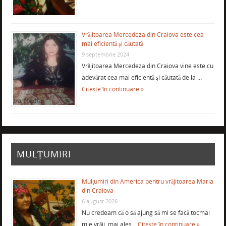
Vrăjitoarea Mercedeza din Craiova este cea
mai eficientă şi căutată
9 septembrie 2024
Vrăjitoarea Mercedeza din Craiova vine este cu
adevărat cea mai eficientă şi căutată de la …
Citește în continuare »
MULȚUMIRI
Mulţumiri din America pentru vrăjitoarea Maria
din Craiova
6 august 2026
Nu credeam că o să ajung să mi se facă tocmai
mie vrăji, mai ales …
Citește în continuare »