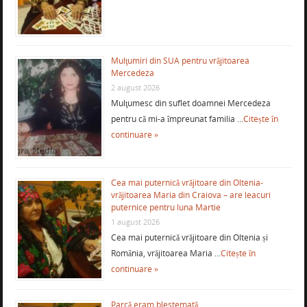
Mulţumiri din SUA pentru vrăjitoarea
Mercedeza
2 august 2026
Mulţumesc din suflet doamnei Mercedeza
pentru că mi-a împreunat familia …
Citește în
continuare »
Cea mai puternică vrăjitoare din Oltenia-
vrăjitoarea Maria din Craiova – are leacuri
puternice pentru luna Martie
1 august 2026
Cea mai puternică vrăjitoare din Oltenia și
România, vrăjitoarea Maria …
Citește în
continuare »
Parcă eram blestemată