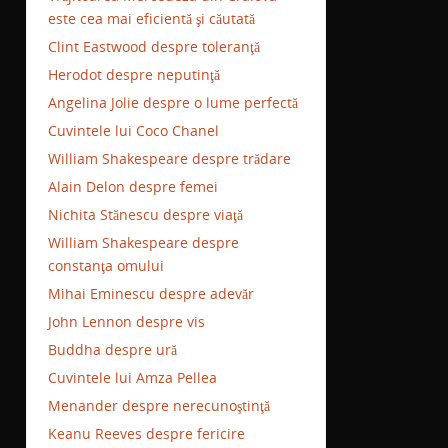
este cea mai eficientă şi căutată
Clint Eastwood despre toleranţă
Herodot despre neputinţă
Angelina Jolie despre o lume perfectă
Cuvintele lui Coco Chanel
William Shakespeare despre trădare
Alain Delon despre femei
Nichita Stănescu despre viaţă
William Shakespeare despre
constanţa omului
Mihai Eminescu despre adevăr
John Lennon despre vis
Buddha despre ură
Cuvintele lui Amza Pellea
Menander despre nerecunoştinţă
Keanu Reeves despre fericire