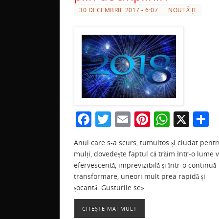
30 DECEMBRIE 2017 - 6:07
NOUTĂȚI
F
T
E
Pi
W
X
P
a
w
m
nt
h
a
Anul care s-a scurs, tumultos și ciudat pent
c
itt
ai
er
at
t
mulți, dovedește faptul că trăim într-o lume v
e
er
l
e
s
j
efervescentă, imprevizibilă și într-o continuă
b
st
A
a
transformare, uneori mult prea rapidă și
șocantă. Gusturile se»
o
p
z
o
p
CITEȘTE MAI MULT