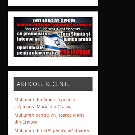
ARTICOLE RECENTE
Mulţumiri din America pentru
vrăjitoarea Maria din Craiova
Mulţumiri pentru vrăjitoarea Maria
din Craiova
Mulţumiri din SUA pentru vrăjitoarea