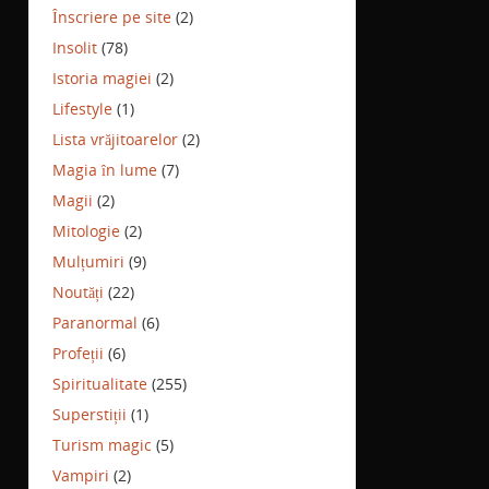
Înscriere pe site
(2)
Insolit
(78)
Istoria magiei
(2)
Lifestyle
(1)
Lista vrăjitoarelor
(2)
Magia în lume
(7)
Magii
(2)
Mitologie
(2)
Mulțumiri
(9)
Noutăți
(22)
Paranormal
(6)
Profeții
(6)
Spiritualitate
(255)
Superstiții
(1)
Turism magic
(5)
Vampiri
(2)