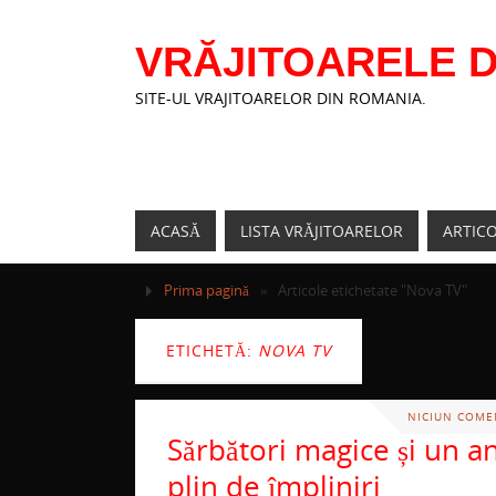
VRĂJITOARELE D
SITE-UL VRAJITOARELOR DIN ROMANIA.
ACASĂ
LISTA VRĂJITOARELOR
ARTIC
Prima pagină
»
Articole etichetate "Nova TV"
ETICHETĂ:
NOVA TV
NICIUN COME
Sărbători magice și un a
plin de împliniri