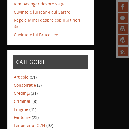
Kim Basinger despre viaţă
Cuvintele lui Jean-Paul Sartre
Regele Mihai despre copiii și tinerii
țării
Cuvintele lui Bruce Lee
CATEGORII
Articole
(61)
Conspiratie
(3)
Credință
(31)
Criminali
(8)
Enigme
(41)
Fantome
(23)
Fenomenul OZN
(97)