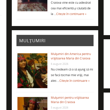
Craiova vine este cu adevărat
cea mai eficientă şi căutată de
la …
Citește în continuare »
i
MULȚUMIRI
Mulţumiri din America pentru
vrăjitoarea Maria din Craiova
6 august 2026
Nu credeam că o să ajung să mi
se facă tocmai mie vrăji, mai
ales …
Citește în continuare »
Mulţumiri pentru vrăjitoarea
Maria din Craiova
5 august 2026