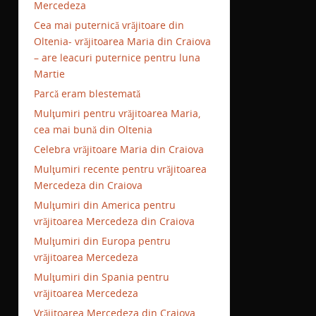
Mercedeza
Cea mai puternică vrăjitoare din
Oltenia- vrăjitoarea Maria din Craiova
– are leacuri puternice pentru luna
Martie
Parcă eram blestemată
Mulţumiri pentru vrăjitoarea Maria,
cea mai bună din Oltenia
Celebra vrăjitoare Maria din Craiova
Mulţumiri recente pentru vrăjitoarea
Mercedeza din Craiova
Mulţumiri din America pentru
vrăjitoarea Mercedeza din Craiova
Mulţumiri din Europa pentru
vrăjitoarea Mercedeza
Mulţumiri din Spania pentru
vrăjitoarea Mercedeza
Vrăjitoarea Mercedeza din Craiova