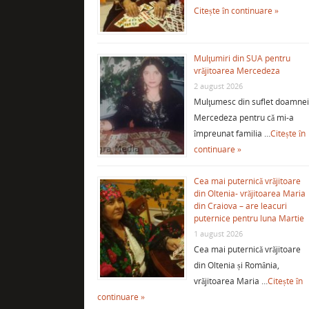
Citește în continuare »
Mulţumiri din SUA pentru
vrăjitoarea Mercedeza
2 august 2026
Mulţumesc din suflet doamne
Mercedeza pentru că mi-a
împreunat familia …
Citește în
continuare »
Cea mai puternică vrăjitoare
din Oltenia- vrăjitoarea Maria
din Craiova – are leacuri
puternice pentru luna Martie
1 august 2026
Cea mai puternică vrăjitoare
din Oltenia și România,
vrăjitoarea Maria …
Citește în
continuare »