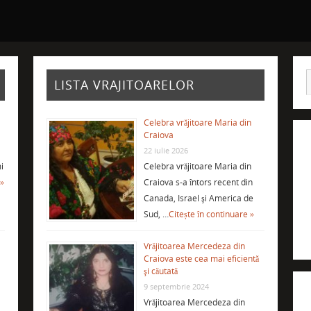
LISTA VRAJITOARELOR
Celebra vrăjitoare Maria din
Craiova
22 iulie 2026
i
Celebra vrăjitoare Maria din
 »
Craiova s-a întors recent din
Canada, Israel şi America de
Sud, …
Citește în continuare »
Vrăjitoarea Mercedeza din
Craiova este cea mai eficientă
şi căutată
9 septembrie 2024
Vrăjitoarea Mercedeza din