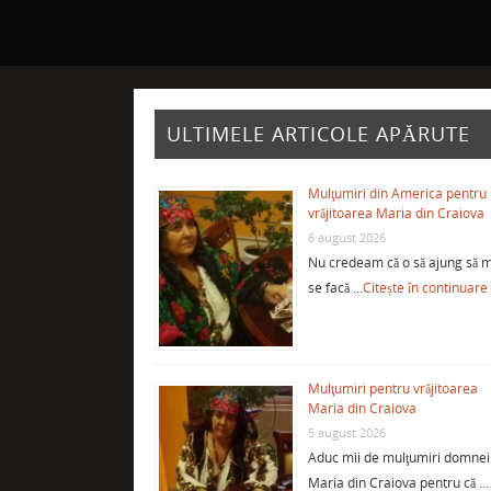
ULTIMELE ARTICOLE APĂRUTE
Mulţumiri din America pentru
vrăjitoarea Maria din Craiova
6 august 2026
Nu credeam că o să ajung să m
se facă …
Citește în continuare
Mulţumiri pentru vrăjitoarea
Maria din Craiova
5 august 2026
Aduc mii de mulţumiri domnei
Maria din Craiova pentru că …