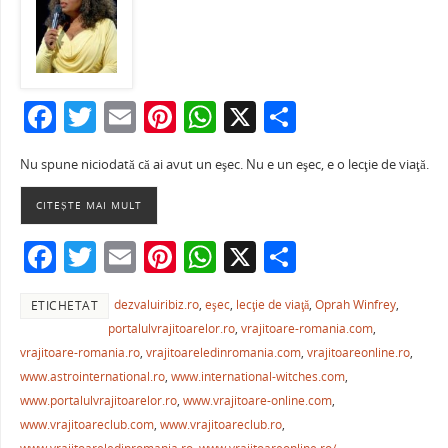
F
T
E
Pi
W
X
P
a
w
m
nt
h
ar
Nu spune niciodată că ai avut un eşec. Nu e un eşec, e o lecţie de viaţă.
c
itt
ai
er
at
ta
e
er
l
e
s
je
CITEȘTE MAI MULT
b
st
A
a
F
T
E
Pi
W
X
P
o
p
ză
a
w
m
nt
h
ar
o
p
dezvaluiribiz.ro
,
eşec
,
lecţie de viaţă
,
Oprah Winfrey
,
ETICHETAT
c
itt
ai
er
at
ta
k
portalulvrajitoarelor.ro
,
vrajitoare-romania.com
,
e
er
l
e
s
je
vrajitoare-romania.ro
,
vrajitoareledinromania.com
,
vrajitoareonline.ro
,
b
st
A
a
www.astrointernational.ro
,
www.international-witches.com
,
www.portalulvrajitoarelor.ro
,
www.vrajitoare-online.com
,
o
p
ză
www.vrajitoareclub.com
,
www.vrajitoareclub.ro
,