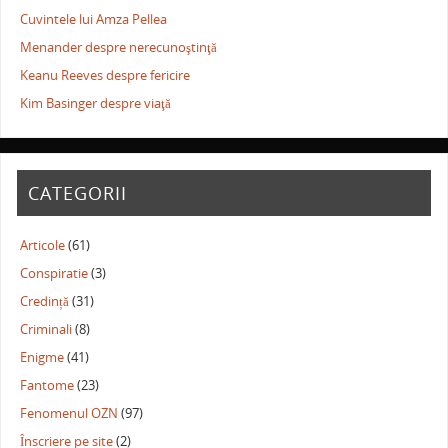
Cuvintele lui Amza Pellea
Menander despre nerecunoştinţă
Keanu Reeves despre fericire
Kim Basinger despre viaţă
CATEGORII
Articole
(61)
Conspiratie
(3)
Credință
(31)
Criminali
(8)
Enigme
(41)
Fantome
(23)
Fenomenul OZN
(97)
Înscriere pe site
(2)