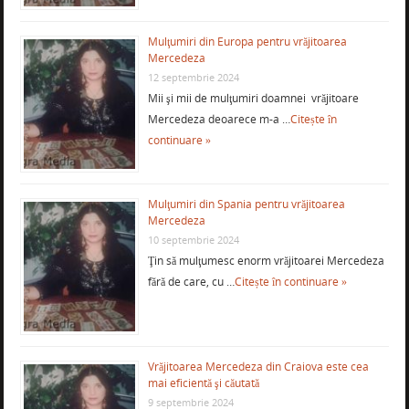
Mulţumiri din Europa pentru vrăjitoarea
Mercedeza
12 septembrie 2024
Mii şi mii de mulţumiri doamnei vrăjitoare
Mercedeza deoarece m-a …
Citește în
continuare »
Mulţumiri din Spania pentru vrăjitoarea
Mercedeza
10 septembrie 2024
Ţin să mulţumesc enorm vrăjitoarei Mercedeza
fără de care, cu …
Citește în continuare »
Vrăjitoarea Mercedeza din Craiova este cea
mai eficientă şi căutată
9 septembrie 2024