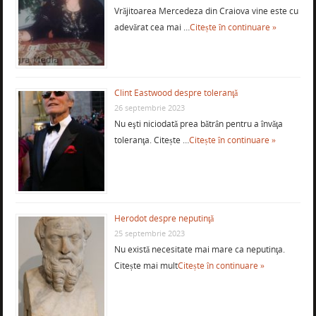
Vrăjitoarea Mercedeza din Craiova vine este cu
adevărat cea mai …
Citește în continuare »
Clint Eastwood despre toleranţă
26 septembrie 2023
Nu eşti niciodată prea bătrân pentru a învăţa
toleranţa. Citește …
Citește în continuare »
Herodot despre neputinţă
25 septembrie 2023
Nu există necesitate mai mare ca neputinţa.
Citește mai mult
Citește în continuare »