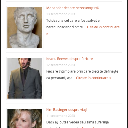
Menander despre nerecunoştinţă
13 septembrie 2023
Totdeauna cel care a fost salvat e
nerecunoscător din fire. …
Citește în continuare
»
Keanu Reeves despre fericire
12 septembrie 2023
Fiecare întâmplare prin care treci te defineşte
ca persoană, aşa …
Citește în continuare »
Kim Basinger despre viaţă
11 septembrie 2023
Dacă aţi putea vedea sau simţi suferinţa