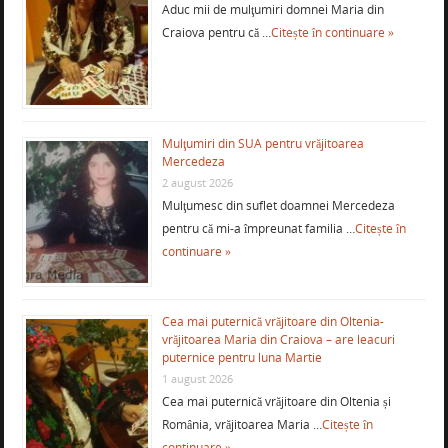
Aduc mii de mulţumiri domnei Maria din
Craiova pentru că …
Citește în continuare »
Mulţumiri din SUA pentru vrăjitoarea
Mercedeza
2 august 2026
Mulţumesc din suflet doamnei Mercedeza
pentru că mi-a împreunat familia …
Citește în
continuare »
Cea mai puternică vrăjitoare din Oltenia-
vrăjitoarea Maria din Craiova – are leacuri
puternice pentru luna Martie
1 august 2026
Cea mai puternică vrăjitoare din Oltenia și
România, vrăjitoarea Maria …
Citește în
continuare »