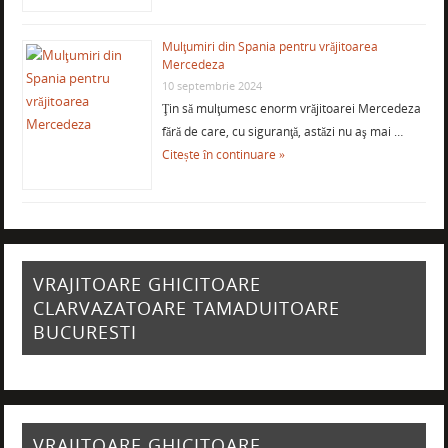
Mulţumiri din Spania pentru vrăjitoarea
Mercedeza
10 septembrie 2024
Ţin să mulţumesc enorm vrăjitoarei Mercedeza
fără de care, cu siguranţă, astăzi nu aş mai …
Citește în continuare »
VRAJITOARE GHICITOARE
CLARVAZATOARE TAMADUITOARE
BUCURESTI
VRAJITOARE GHICITOARE