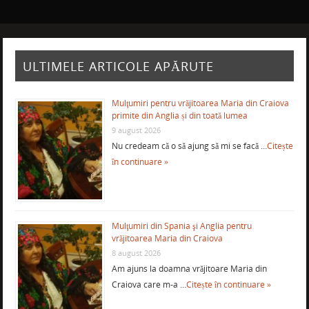
ULTIMELE ARTICOLE APĂRUTE
Mulţumiri pentru vrăjitoarea Maria din Craiova
primite din Anglia și din toată lumea
9 august 2026
Nu credeam că o să ajung să mi se facă …
Citește
în continuare »
Mulţumiri din Spania şi Anglia pentru
vrăjitoarea Maria din Craiova
8 august 2026
Am ajuns la doamna vrăjitoare Maria din
Craiova care m-a …
Citește în continuare »