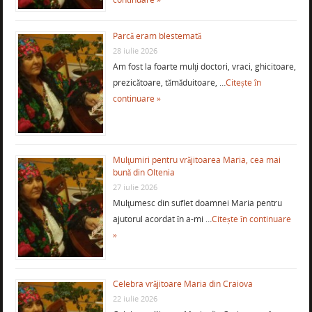
Parcă eram blestemată
28 iulie 2026
Am fost la foarte mulţi doctori, vraci, ghicitoare,
prezicătoare, tămăduitoare, …
Citește în
continuare »
Mulţumiri pentru vrăjitoarea Maria, cea mai
bună din Oltenia
27 iulie 2026
Mulţumesc din suflet doamnei Maria pentru
ajutorul acordat în a-mi …
Citește în continuare
»
Celebra vrăjitoare Maria din Craiova
22 iulie 2026