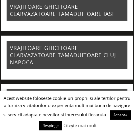
VRAJITOARE GHICITOARE
CLARVAZATOARE TAMADUITOARE IASI
VRAJITOARE GHICITOARE
CLARVAZATOARE TAMADUITOARE CLUJ
NAPOCA
VRAJITOARE GHICITOARE
Acest website foloseste cookie-uri proprii si ale tertilor pentru
CLARVAZATOARE TAMADUITOARE
a furniza vizitatorilor o experienta mult mai buna de navigare
GIURGIU
si servicii adaptate nevoilor si interesului fiecaruia.
Acceptă
Citește mai mult
Respinge