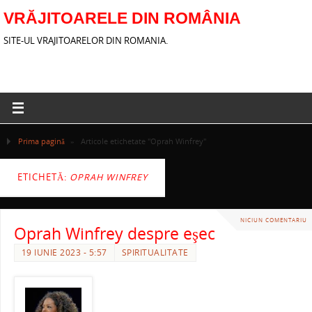
VRĂJITOARELE DIN ROMÂNIA
SITE-UL VRAJITOARELOR DIN ROMANIA.
Prima pagină
»
Articole etichetate "Oprah Winfrey"
ETICHETĂ:
OPRAH WINFREY
NICIUN COMENTARIU
Oprah Winfrey despre eşec
19 IUNIE 2023 - 5:57
SPIRITUALITATE