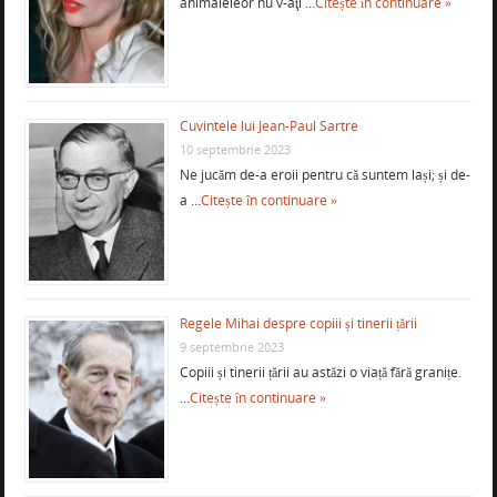
animaleleor nu v-aţi …
Citește în continuare »
Cuvintele lui Jean-Paul Sartre
10 septembrie 2023
Ne jucăm de-a eroii pentru că suntem lași; și de-
a …
Citește în continuare »
Regele Mihai despre copiii și tinerii țării
9 septembrie 2023
Copiii și tinerii țării au astăzi o viață fără granițe.
…
Citește în continuare »