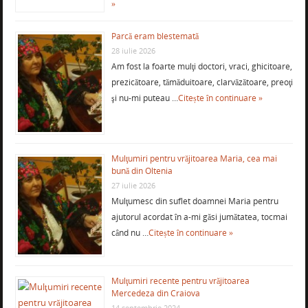
»
Parcă eram blestemată
28 iulie 2026
Am fost la foarte mulţi doctori, vraci, ghicitoare,
prezicătoare, tămăduitoare, clarvăzătoare, preoţi
şi nu-mi puteau …
Citește în continuare »
Mulţumiri pentru vrăjitoarea Maria, cea mai
bună din Oltenia
27 iulie 2026
Mulţumesc din suflet doamnei Maria pentru
ajutorul acordat în a-mi găsi jumătatea, tocmai
când nu …
Citește în continuare »
Mulţumiri recente pentru vrăjitoarea
Mercedeza din Craiova
14 septembrie 2024