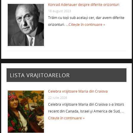
Konrad Adenauer despre diferite orizonturi
18 august 2023
Trăim cu toții sub același cer, dar avem diferite
orizonturi. …
Citește în continuare »
LISTA VRAJITOARELOR
Celebra vrăjitoare Maria din Craiova
22 iulie 2026
Celebra vrăjitoare Maria din Craiova s-a întors
recent din Canada, Israel şi America de Sud, …
Citește în continuare »