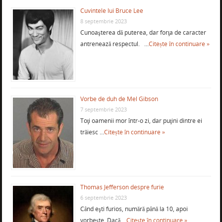
Cuvintele lui Bruce Lee
8 septembrie 2023
Cunoaşterea dă puterea, dar forţa de caracter
antrenează respectul. …
Citește în continuare »
Vorbe de duh de Mel Gibson
7 septembrie 2023
Toţi oamenii mor într-o zi, dar puţini dintre ei
trăiesc …
Citește în continuare »
Thomas Jefferson despre furie
6 septembrie 2023
Când eşti furios, numără până la 10, apoi
vorbeşte. Dacă …
Citește în continuare »