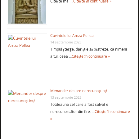
Citește mai …
Citește în continuare »
Cuvintele lui Amza Pellea
14 septembrie 2023
Timpul şterge, dar ştie să păstreze, ca nimeni
altul, ceea …
Citește în continuare »
Menander despre nerecunoştinţă
13 septembrie 2023
Totdeauna cel care a fost salvat e
nerecunoscător din fire. …
Citește în continuare
»