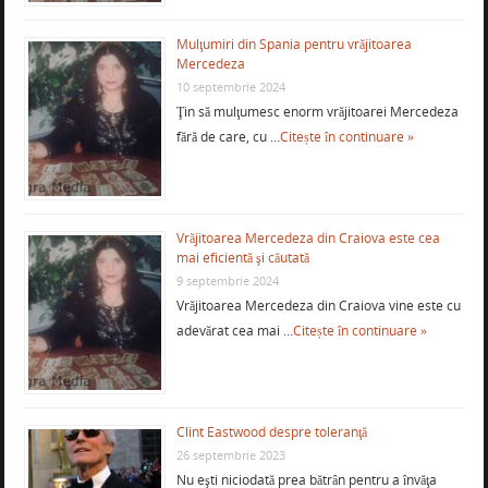
Mulţumiri din Spania pentru vrăjitoarea
Mercedeza
10 septembrie 2024
Ţin să mulţumesc enorm vrăjitoarei Mercedeza
fără de care, cu …
Citește în continuare »
Vrăjitoarea Mercedeza din Craiova este cea
mai eficientă şi căutată
9 septembrie 2024
Vrăjitoarea Mercedeza din Craiova vine este cu
adevărat cea mai …
Citește în continuare »
Clint Eastwood despre toleranţă
26 septembrie 2023
Nu eşti niciodată prea bătrân pentru a învăţa