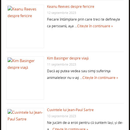
Keanu Reeves despre fericire
12 septembrie 2023
Fiecare întâmplare prin care treci te defineşte
ca persoană, aşa …
Citește în continuare »
Kim Basinger despre viaţă
11 septembrie 2023
Dacă aţi putea vedea sau simţi suferinţa
animaleleor nu v-aţi …
Citește în continuare »
Cuvintele lui Jean-Paul Sartre
10 septembrie 2023
Ne jucăm de-a eroii pentru că suntem lași; și de-
a …
Citește în continuare »