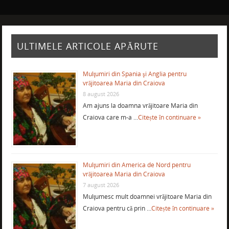
ULTIMELE ARTICOLE APĂRUTE
Mulţumiri din Spania şi Anglia pentru
vrăjitoarea Maria din Craiova
8 august 2026
Am ajuns la doamna vrăjitoare Maria din
Craiova care m-a …
Citește în continuare »
Mulţumiri din America de Nord pentru
vrăjitoarea Maria din Craiova
7 august 2026
Mulţumesc mult doamnei vrăjitoare Maria din
Craiova pentru că prin …
Citește în continuare »