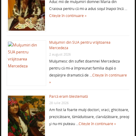
Aduc mii de mulţumiri domnei Maria din
Craiova pentru că mi-a adus soţul înapoi încă …
Citește în continuare »
Mulţumiri din SUA pentru vrăjitoarea
Mercedeza
2 august 2026
Mulţumesc din suflet doamnei Mercedeza
pentru că mi-a împreunat familia după o
despărţire dramatică de …
Citește în continuare
»
Parcă eram blestemată
28 iulie 2026
Am fost la foarte mulţi doctori, vraci, ghicitoare,
prezicătoare, tămăduitoare, clarvăzătoare, preoţi
şi nu-mi puteau …
Citește în continuare »