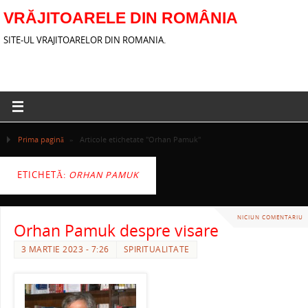
VRĂJITOARELE DIN ROMÂNIA
SITE-UL VRAJITOARELOR DIN ROMANIA.
Prima pagină
»
Articole etichetate "Orhan Pamuk"
ETICHETĂ:
ORHAN PAMUK
NICIUN COMENTARIU
Orhan Pamuk despre visare
3 MARTIE 2023 - 7:26
SPIRITUALITATE