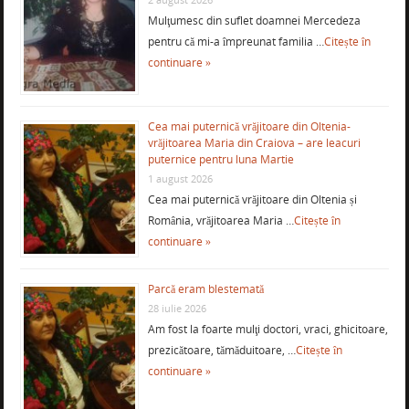
Mulţumesc din suflet doamnei Mercedeza
pentru că mi-a împreunat familia …
Citește în
continuare »
Cea mai puternică vrăjitoare din Oltenia-
vrăjitoarea Maria din Craiova – are leacuri
puternice pentru luna Martie
1 august 2026
Cea mai puternică vrăjitoare din Oltenia și
România, vrăjitoarea Maria …
Citește în
continuare »
Parcă eram blestemată
28 iulie 2026
Am fost la foarte mulţi doctori, vraci, ghicitoare,
prezicătoare, tămăduitoare, …
Citește în
continuare »