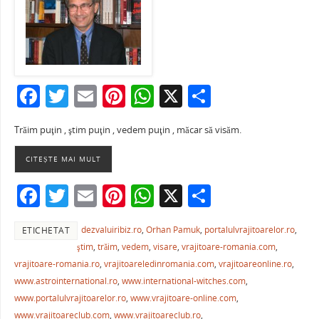
F
T
E
Pi
W
X
P
a
w
m
nt
h
ar
Trăim puţin , ştim puţin , vedem puţin , măcar să visăm.
c
itt
ai
er
at
ta
e
er
l
e
s
je
CITEȘTE MAI MULT
b
st
A
a
F
T
E
Pi
W
X
P
o
p
ză
a
w
m
nt
h
ar
o
p
dezvaluiribiz.ro
,
Orhan Pamuk
,
portalulvrajitoarelor.ro
,
ETICHETAT
c
itt
ai
er
at
ta
k
ştim
,
trăim
,
vedem
,
visare
,
vrajitoare-romania.com
,
e
er
l
e
s
je
vrajitoare-romania.ro
,
vrajitoareledinromania.com
,
vrajitoareonline.ro
,
b
st
A
a
www.astrointernational.ro
,
www.international-witches.com
,
www.portalulvrajitoarelor.ro
,
www.vrajitoare-online.com
,
o
p
ză
www.vrajitoareclub.com
,
www.vrajitoareclub.ro
,