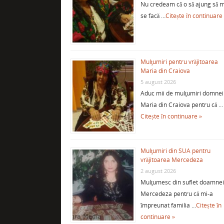
Nu credeam că o să ajung să m
se facă …
Citește în continuare
Mulţumiri pentru vrăjitoarea
Maria din Craiova
5 august 2026
Aduc mii de mulţumiri domnei
Maria din Craiova pentru că …
Citește în continuare »
Mulţumiri din SUA pentru
vrăjitoarea Mercedeza
2 august 2026
Mulţumesc din suflet doamne
Mercedeza pentru că mi-a
împreunat familia …
Citește în
continuare »