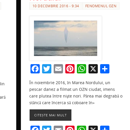
10 DECEMBRIE 2016 - 9:34
FENOMENUL OZN
F
T
E
Pi
W
X
P
a
w
m
nt
h
ar
r
În noiembrie 2016, în Marea Nordului, un
din
c
itt
ai
er
at
ta
a
pescar danez a filmat un OZN ciudat, imens
e
er
l
e
s
je
e
care plutea între nişte nori. Părea mai degrabă o
ară
b
st
A
a
stâncă care încerca să coboare în»
o
p
ză
ă
CITEȘTE MAI MULT
o
p