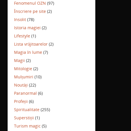
Fenomenul OZN
(97)
Înscriere pe site
(2)
Insolit
(78)
Istoria magiei
(2)
Lifestyle
(1)
Lista vrăjitoarelor
(2)
Magia în lume
(7)
Magii
(2)
Mitologie
(2)
Mulțumiri
(10)
Noutăți
(22)
Paranormal
(6)
Profeții
(6)
Spiritualitate
(255)
Superstiții
(1)
Turism magic
(5)