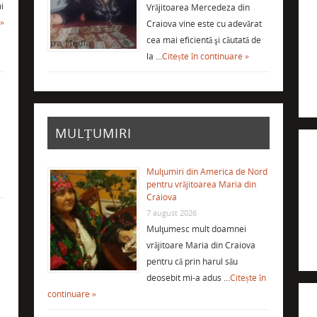
i
Vrăjitoarea Mercedeza din
 »
Craiova vine este cu adevărat
cea mai eficientă şi căutată de
la …
Citește în continuare »
MULȚUMIRI
Mulţumiri din America de Nord
pentru vrăjitoarea Maria din
Craiova
7 august 2026
Mulţumesc mult doamnei
vrăjitoare Maria din Craiova
i
pentru că prin harul său
deosebit mi-a adus …
Citește în
continuare »