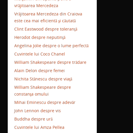
vrăjitoarea Mercedeza
Vrăjitoarea Mercedeza din Craiova
este cea mai eficientă şi căutată
Clint Eastwood despre toleranţă
Herodot despre neputinţă
Angelina Jolie despre o lume perfectă
Cuvintele lui Coco Chanel
William Shakespeare despre trădare
Alain Delon despre femei
Nichita Stănescu despre viaţă
William Shakespeare despre
constanţa omului
Mihai Eminescu despre adevăr
John Lennon despre vis
Buddha despre ură
Cuvintele lui Amza Pellea