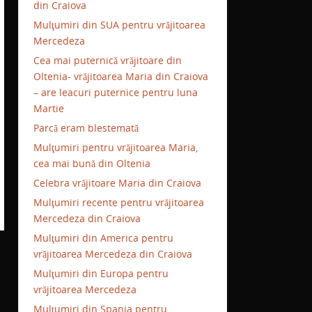
din Craiova
Mulţumiri din SUA pentru vrăjitoarea
Mercedeza
Cea mai puternică vrăjitoare din
Oltenia- vrăjitoarea Maria din Craiova
– are leacuri puternice pentru luna
Martie
Parcă eram blestemată
Mulţumiri pentru vrăjitoarea Maria,
cea mai bună din Oltenia
Celebra vrăjitoare Maria din Craiova
Mulţumiri recente pentru vrăjitoarea
Mercedeza din Craiova
Mulţumiri din America pentru
vrăjitoarea Mercedeza din Craiova
Mulţumiri din Europa pentru
vrăjitoarea Mercedeza
Mulţumiri din Spania pentru