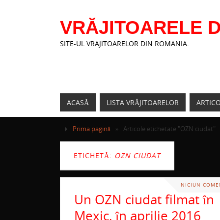
VRĂJITOARELE D
SITE-UL VRAJITOARELOR DIN ROMANIA.
ACASĂ
LISTA VRĂJITOARELOR
ARTIC
Prima pagină
»
Articole etichetate "OZN ciudat"
ETICHETĂ:
OZN CIUDAT
NICIUN COME
Un OZN ciudat filmat în
Mexic, în aprilie 2016