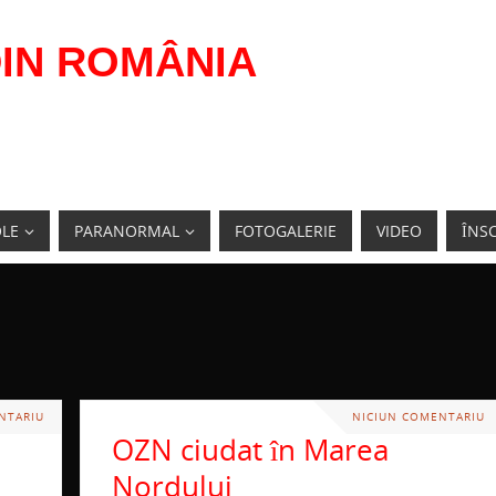
IN ROMÂNIA
OLE
PARANORMAL
FOTOGALERIE
VIDEO
ÎNSC
NTARIU
NICIUN COMENTARIU
OZN ciudat în Marea
Nordului