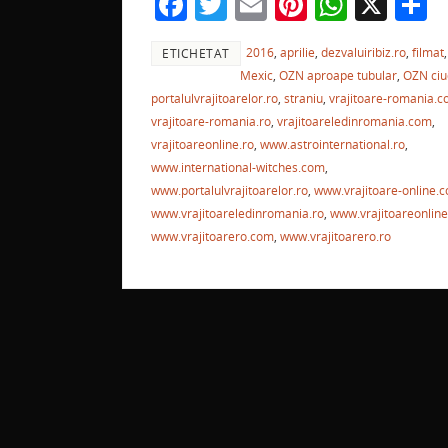
F
T
E
Pi
W
X
P
k
a
w
m
nt
h
a
2016
,
aprilie
,
dezvaluiribiz.ro
,
filmat
,
ETICHETAT
c
itt
ai
er
at
t
Mexic
,
OZN aproape tubular
,
OZN ciu
e
er
l
e
s
j
portalulvrajitoarelor.ro
,
straniu
,
vrajitoare-romania.
b
st
A
a
vrajitoare-romania.ro
,
vrajitoareledinromania.com
,
vrajitoareonline.ro
,
www.astrointernational.ro
,
o
p
z
www.international-witches.com
,
o
p
www.portalulvrajitoarelor.ro
,
www.vrajitoare-online.
www.vrajitoareledinromania.ro
,
www.vrajitoareonline
k
www.vrajitoarero.com
,
www.vrajitoarero.ro