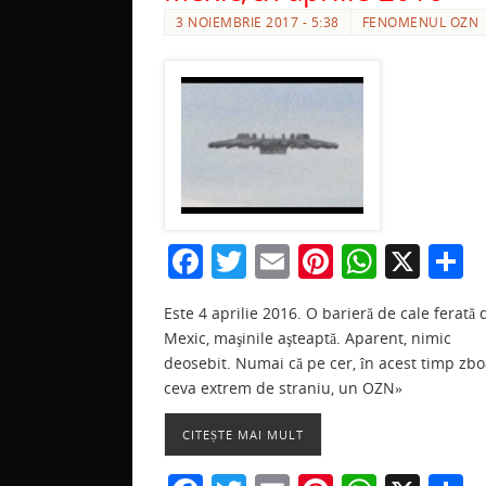
3 NOIEMBRIE 2017 - 5:38
FENOMENUL OZN
F
T
E
Pi
W
X
P
a
w
m
nt
h
a
Este 4 aprilie 2016. O barieră de cale ferată 
c
itt
ai
er
at
t
Mexic, maşinile aşteaptă. Aparent, nimic
e
er
l
e
s
j
deosebit. Numai că pe cer, în acest timp zbo
b
st
A
a
ceva extrem de straniu, un OZN»
o
p
z
CITEȘTE MAI MULT
o
p