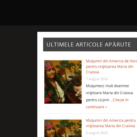
ULTIMELE ARTICOLE APĂRUTE
Mulţumiri din America de Nor
pentru vrăjitoarea Maria din
Craiova
7 august 2026
Mulţumesc mult doamnei
vrăjitoare Maria din Craiova
pentru că prin …
Citește în
continuare »
Mulţumiri din America pentru
vrăjitoarea Maria din Craiova
6 august 2026