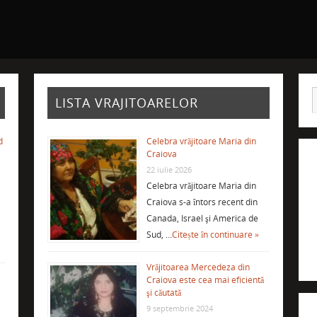
LISTA VRAJITOARELOR
d
Celebra vrăjitoare Maria din
Craiova
22 iulie 2026
Celebra vrăjitoare Maria din
Craiova s-a întors recent din
Canada, Israel şi America de
Sud, …
Citește în continuare »
Vrăjitoarea Mercedeza din
Craiova este cea mai eficientă
şi căutată
9 septembrie 2024