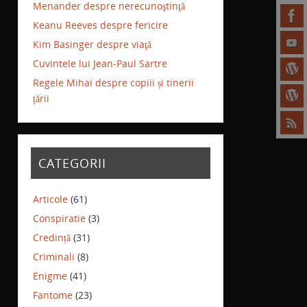
Menander despre nerecunoştinţă
Keanu Reeves despre fericire
Kim Basinger despre viaţă
Cuvintele lui Jean-Paul Sartre
Regele Mihai despre copiii și tinerii
țării
CATEGORII
Articole
(61)
Conspiratie
(3)
Credință
(31)
Criminali
(8)
Enigme
(41)
Fantome
(23)