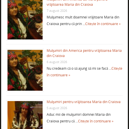
vrăjitoarea Maria din Craiova
7 august 2026
Mulţumesc mult doamnei vrăjitoare Maria din
Craiova pentru că prin …
Citește în continuare »
Mulţumiri din America pentru vrăjitoarea Maria
din Craiova
6 august 2026
Nu credeam că o să ajung să mi se facă …
Citește
în continuare »
Mulţumiri pentru vrăjitoarea Maria din Craiova
5 august 2026
Aduc mii de mulţumiri domnei Maria din
Craiova pentru că …
Citește în continuare »