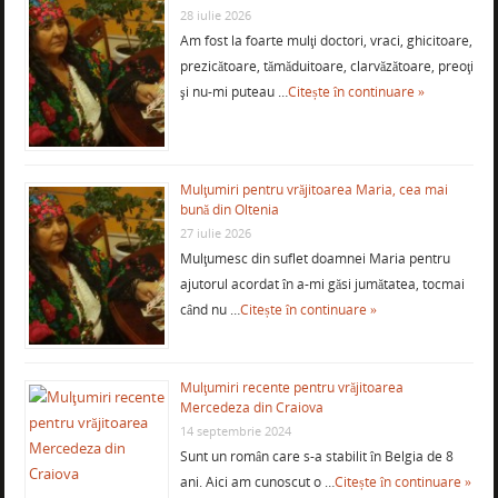
28 iulie 2026
Am fost la foarte mulţi doctori, vraci, ghicitoare,
prezicătoare, tămăduitoare, clarvăzătoare, preoţi
şi nu-mi puteau …
Citește în continuare »
Mulţumiri pentru vrăjitoarea Maria, cea mai
bună din Oltenia
27 iulie 2026
Mulţumesc din suflet doamnei Maria pentru
ajutorul acordat în a-mi găsi jumătatea, tocmai
când nu …
Citește în continuare »
Mulţumiri recente pentru vrăjitoarea
Mercedeza din Craiova
14 septembrie 2024
Sunt un român care s-a stabilit în Belgia de 8
ani. Aici am cunoscut o …
Citește în continuare »