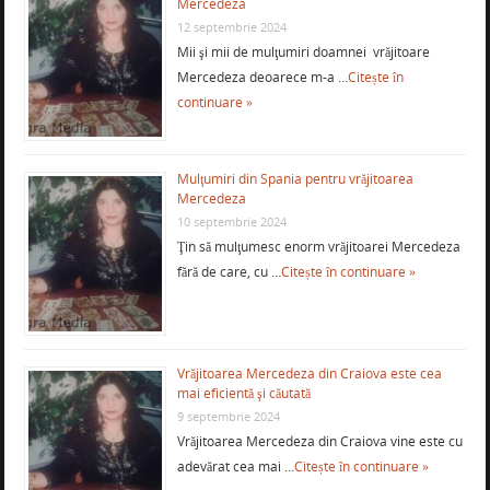
Mercedeza
12 septembrie 2024
Mii şi mii de mulţumiri doamnei vrăjitoare
Mercedeza deoarece m-a …
Citește în
continuare »
Mulţumiri din Spania pentru vrăjitoarea
Mercedeza
10 septembrie 2024
Ţin să mulţumesc enorm vrăjitoarei Mercedeza
fără de care, cu …
Citește în continuare »
Vrăjitoarea Mercedeza din Craiova este cea
mai eficientă şi căutată
9 septembrie 2024
Vrăjitoarea Mercedeza din Craiova vine este cu
adevărat cea mai …
Citește în continuare »