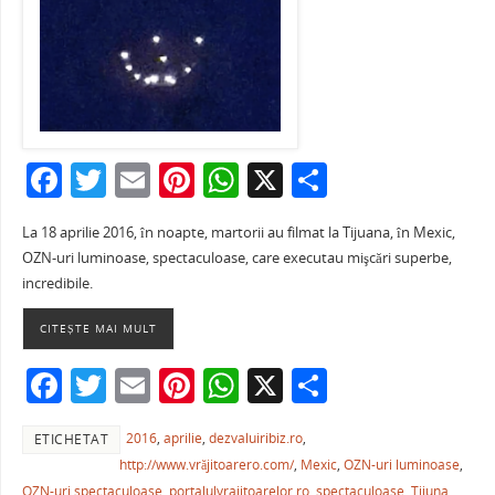
F
T
E
Pi
W
X
P
a
w
m
nt
h
ar
La 18 aprilie 2016, în noapte, martorii au filmat la Tijuana, în Mexic,
c
itt
ai
er
at
ta
OZN-uri luminoase, spectaculoase, care executau mişcări superbe,
e
er
l
e
s
je
incredibile.
b
st
A
a
CITEȘTE MAI MULT
o
p
ză
F
T
E
Pi
W
X
P
o
p
a
w
m
nt
h
ar
k
2016
,
aprilie
,
dezvaluiribiz.ro
,
ETICHETAT
c
itt
ai
er
at
ta
http://www.vrăjitoarero.com/
,
Mexic
,
OZN-uri luminoase
,
e
er
l
e
s
je
OZN-uri spectaculoase
,
portalulvrajitoarelor.ro
,
spectaculoase
,
Tijuna
,