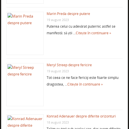
Marin Preda despre putere
19 august 2023
Puterea celui cu adevărat puternic astfel se
manifestă: să știi …
Citește în continuare »
Meryl Streep despre fericire
19 august 2023
Tot ceea ce ne face fericiţi este foarte simplu:
dragostea, …
Citește în continuare »
Konrad Adenauer despre diferite orizonturi
18 august 2023
Trăim cu toții sub același cer, dar avem diferite