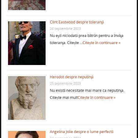
Clint Eastwood despre toleranţă
26 septembrie 2023
Nu eşti niciodată prea bătrân pentru a învăţa
toleranţa. Citește …
Citește în continuare »
Herodot despre neputinţă
25 septembrie 2023
Nu există necesitate mai mare ca neputinţa.
Citește mai mult
Citește în continuare »
Angelina Jolie despre o lume perfectă