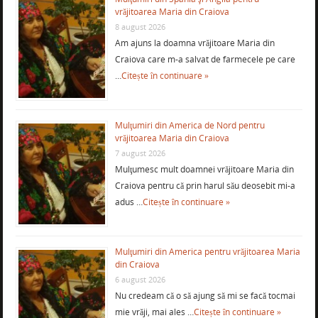
vrăjitoarea Maria din Craiova
8 august 2026
Am ajuns la doamna vrăjitoare Maria din
Craiova care m-a salvat de farmecele pe care
…
Citește în continuare »
Mulţumiri din America de Nord pentru
vrăjitoarea Maria din Craiova
7 august 2026
Mulţumesc mult doamnei vrăjitoare Maria din
Craiova pentru că prin harul său deosebit mi-a
adus …
Citește în continuare »
Mulţumiri din America pentru vrăjitoarea Maria
din Craiova
6 august 2026
Nu credeam că o să ajung să mi se facă tocmai
mie vrăji, mai ales …
Citește în continuare »