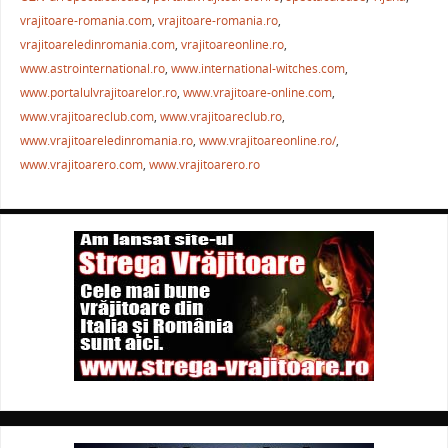
b
st
A
a
vrajitoare-romania.com
,
vrajitoare-romania.ro
,
vrajitoareledinromania.com
,
vrajitoareonline.ro
,
o
p
ză
www.astrointernational.ro
,
www.international-witches.com
,
o
p
www.portalulvrajitoarelor.ro
,
www.vrajitoare-online.com
,
k
www.vrajitoareclub.com
,
www.vrajitoareclub.ro
,
www.vrajitoareledinromania.ro
,
www.vrajitoareonline.ro/
,
www.vrajitoarero.com
,
www.vrajitoarero.ro