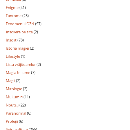
Enigme
(41)
Fantome
(23)
Fenomenul OZN
(97)
Înscriere pe site
(2)
Insolit
(78)
Istoria magiei
(2)
Lifestyle
(1)
Lista vrăjitoarelor
(2)
Magia în lume
(7)
Magii
(2)
Mitologie
(2)
Mulțumiri
(11)
Noutăți
(22)
Paranormal
(6)
Profeții
(6)
Spiritualitate
(255)