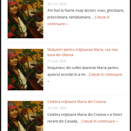
28 iulie 2026
Am fost la foarte mulţi doctori, vraci, ghicitoare,
prezicătoare, tămăduitoare, …
Citește în
continuare »
Mulţumiri pentru vrăjitoarea Maria, cea mai
bună din Oltenia
27 iulie 2026
Mulţumesc din suflet doamnei Maria pentru
ajutorul acordat în a-mi …
Citește în continuare
»
Celebra vrăjitoare Maria din Craiova
22 iulie 2026
Celebra vrăjitoare Maria din Craiova s-a întors
recent din Canada, …
Citește în continuare »