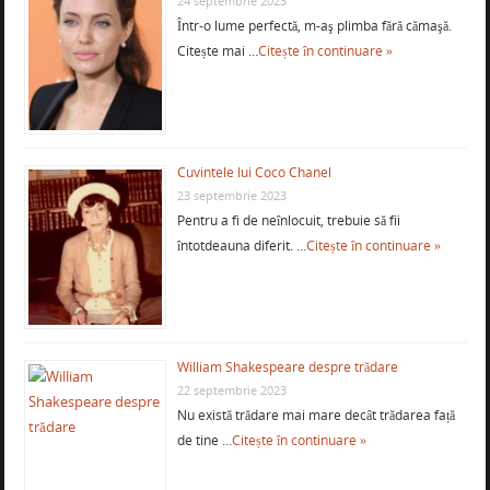
24 septembrie 2023
Într-o lume perfectă, m-aş plimba fără cămaşă.
Citește mai …
Citește în continuare »
Cuvintele lui Coco Chanel
23 septembrie 2023
Pentru a fi de neînlocuit, trebuie să fii
întotdeauna diferit. …
Citește în continuare »
William Shakespeare despre trădare
22 septembrie 2023
Nu există trădare mai mare decât trădarea față
de tine …
Citește în continuare »