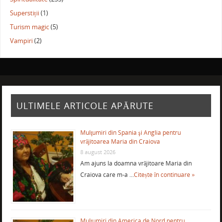
Superstiții
(1)
Turism magic
(5)
Vampiri
(2)
ULTIMELE ARTICOLE APĂRUTE
Mulţumiri din Spania şi Anglia pentru
vrăjitoarea Maria din Craiova
8 august 2026
Am ajuns la doamna vrăjitoare Maria din
Craiova care m-a …
Citește în continuare »
Mulţumiri din America de Nord pentru