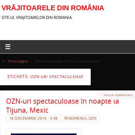
VRĂJITOARELE DIN ROMÂNIA
SITE-UL VRAJITOARELOR DIN ROMANIA.
Prima pagină
»
Articole etichetate "OZN-uri spectaculoase"
ETICHETĂ:
OZN-URI SPECTACULOASE
NICIUN COMENTARIU
OZN-uri spectaculoase în noapte la
Tijuna, Mexic
18 DECEMBRIE 2016 - 5:49
FENOMENUL OZN