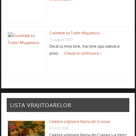
Cuvintele lui Tudor Muşatescu
15 august 2023
Decât să minți bine, mai bine spui adevărul
prost. …
Citește în continuare »
LISTA VRAJITOARELOR
Celebra vrăjitoare Maria din Craiova
22 iulie 2026
Celebra vrăjitoare Maria din Craiova s-a întors