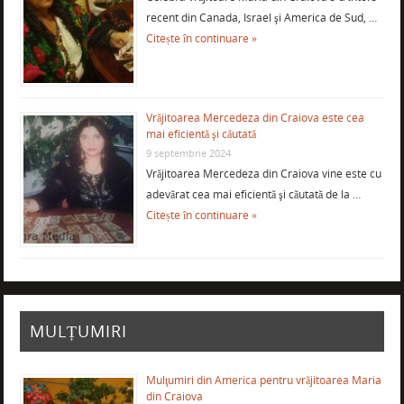
recent din Canada, Israel şi America de Sud, …
Citește în continuare »
Vrăjitoarea Mercedeza din Craiova este cea
mai eficientă şi căutată
9 septembrie 2024
Vrăjitoarea Mercedeza din Craiova vine este cu
adevărat cea mai eficientă şi căutată de la …
Citește în continuare »
MULȚUMIRI
Mulţumiri din America pentru vrăjitoarea Maria
din Craiova