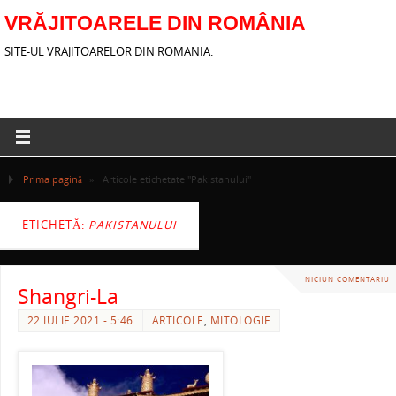
VRĂJITOARELE DIN ROMÂNIA
SITE-UL VRAJITOARELOR DIN ROMANIA.
Prima pagină
»
Articole etichetate "Pakistanului"
ETICHETĂ:
PAKISTANULUI
NICIUN COMENTARIU
Shangri-La
22 IULIE 2021 - 5:46
ARTICOLE
,
MITOLOGIE