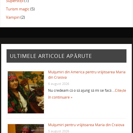
Superstiții
(1)
Turism magic
(5)
Vampiri
(2)
ULTIMELE ARTICOLE APĂRUTE
Mulţumiri din America pentru vrăjitoarea Maria
din Craiova
6 august 2026
Nu credeam că o să ajung să mi se facă …
Citește
în continuare »
Mulţumiri pentru vrăjitoarea Maria din Craiova
5 august 2026