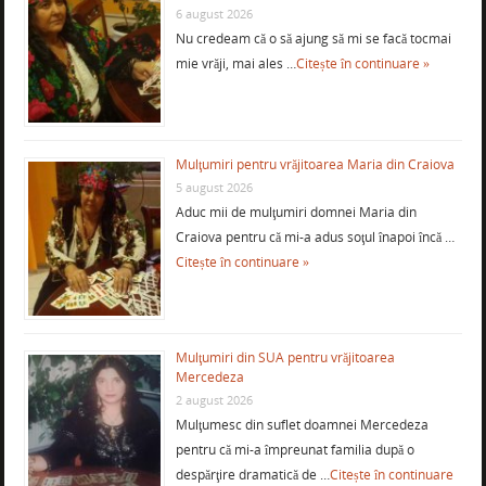
6 august 2026
Nu credeam că o să ajung să mi se facă tocmai
mie vrăji, mai ales …
Citește în continuare »
Mulţumiri pentru vrăjitoarea Maria din Craiova
5 august 2026
Aduc mii de mulţumiri domnei Maria din
Craiova pentru că mi-a adus soţul înapoi încă …
Citește în continuare »
Mulţumiri din SUA pentru vrăjitoarea
Mercedeza
2 august 2026
Mulţumesc din suflet doamnei Mercedeza
pentru că mi-a împreunat familia după o
despărţire dramatică de …
Citește în continuare