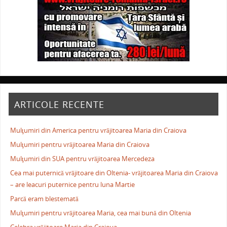
ARTICOLE RECENTE
Mulţumiri din America pentru vrăjitoarea Maria din Craiova
Mulţumiri pentru vrăjitoarea Maria din Craiova
Mulţumiri din SUA pentru vrăjitoarea Mercedeza
Cea mai puternică vrăjitoare din Oltenia- vrăjitoarea Maria din Craiova
– are leacuri puternice pentru luna Martie
Parcă eram blestemată
Mulţumiri pentru vrăjitoarea Maria, cea mai bună din Oltenia