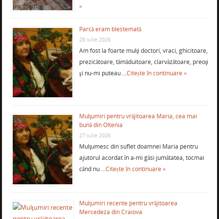
»
Parcă eram blestemată
28 iulie 2026
Am fost la foarte mulţi doctori, vraci, ghicitoare,
prezicătoare, tămăduitoare, clarvăzătoare, preoţi
şi nu-mi puteau …
Citește în continuare »
Mulţumiri pentru vrăjitoarea Maria, cea mai
bună din Oltenia
27 iulie 2026
Mulţumesc din suflet doamnei Maria pentru
ajutorul acordat în a-mi găsi jumătatea, tocmai
când nu …
Citește în continuare »
Mulţumiri recente pentru vrăjitoarea
Mercedeza din Craiova