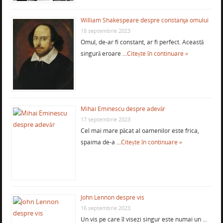
William Shakespeare despre constanţa omului
18 septembrie 2023
Omul, de-ar fi constant, ar fi perfect. Această
singură eroare …
Citește în continuare »
Mihai Eminescu despre adevăr
17 septembrie 2023
Cel mai mare păcat al oamenilor este frica,
spaima de-a …
Citește în continuare »
John Lennon despre vis
16 septembrie 2023
Un vis pe care îl visezi singur este numai un …