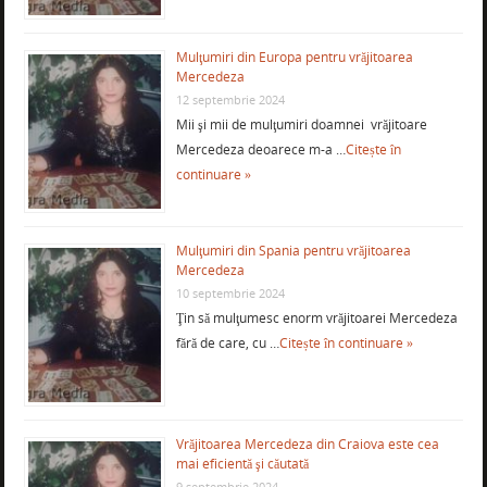
Mulţumiri din Europa pentru vrăjitoarea
Mercedeza
12 septembrie 2024
Mii şi mii de mulţumiri doamnei vrăjitoare
Mercedeza deoarece m-a …
Citește în
continuare »
Mulţumiri din Spania pentru vrăjitoarea
Mercedeza
10 septembrie 2024
Ţin să mulţumesc enorm vrăjitoarei Mercedeza
fără de care, cu …
Citește în continuare »
Vrăjitoarea Mercedeza din Craiova este cea
mai eficientă şi căutată
9 septembrie 2024