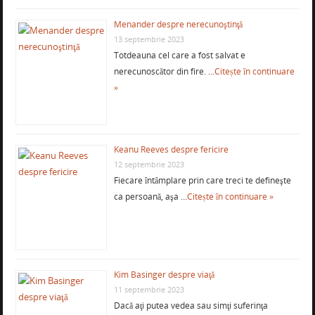
Menander despre nerecunoştinţă
13 septembrie 2023
Totdeauna cel care a fost salvat e
nerecunoscător din fire. …
Citește în continuare
»
Keanu Reeves despre fericire
12 septembrie 2023
Fiecare întâmplare prin care treci te defineşte
ca persoană, aşa …
Citește în continuare »
Kim Basinger despre viaţă
11 septembrie 2023
Dacă aţi putea vedea sau simţi suferinţa