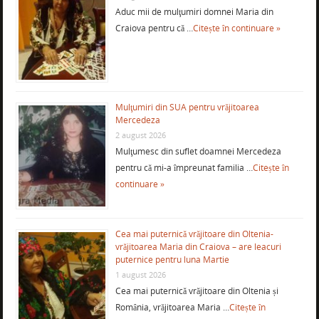
Aduc mii de mulţumiri domnei Maria din
Craiova pentru că …
Citește în continuare »
Mulţumiri din SUA pentru vrăjitoarea
Mercedeza
2 august 2026
Mulţumesc din suflet doamnei Mercedeza
pentru că mi-a împreunat familia …
Citește în
continuare »
Cea mai puternică vrăjitoare din Oltenia-
vrăjitoarea Maria din Craiova – are leacuri
puternice pentru luna Martie
1 august 2026
Cea mai puternică vrăjitoare din Oltenia și
România, vrăjitoarea Maria …
Citește în