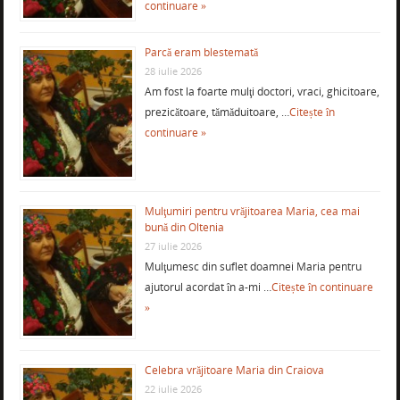
continuare »
Parcă eram blestemată
28 iulie 2026
Am fost la foarte mulţi doctori, vraci, ghicitoare,
prezicătoare, tămăduitoare, …
Citește în
continuare »
Mulţumiri pentru vrăjitoarea Maria, cea mai
bună din Oltenia
27 iulie 2026
Mulţumesc din suflet doamnei Maria pentru
ajutorul acordat în a-mi …
Citește în continuare
»
Celebra vrăjitoare Maria din Craiova
22 iulie 2026