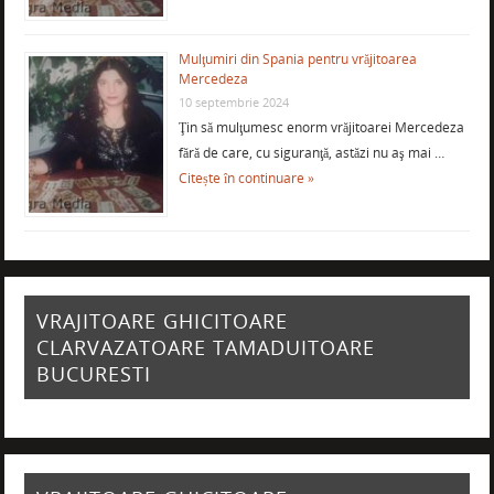
Mulţumiri din Spania pentru vrăjitoarea
Mercedeza
10 septembrie 2024
Ţin să mulţumesc enorm vrăjitoarei Mercedeza
fără de care, cu siguranţă, astăzi nu aş mai …
Citește în continuare »
VRAJITOARE GHICITOARE
CLARVAZATOARE TAMADUITOARE
BUCURESTI