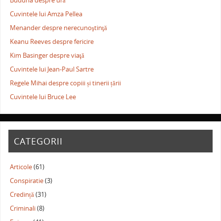
Buddha despre ură
Cuvintele lui Amza Pellea
Menander despre nerecunoştinţă
Keanu Reeves despre fericire
Kim Basinger despre viaţă
Cuvintele lui Jean-Paul Sartre
Regele Mihai despre copiii și tinerii țării
Cuvintele lui Bruce Lee
CATEGORII
Articole
(61)
Conspiratie
(3)
Credință
(31)
Criminali
(8)