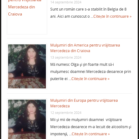
14 septembrie 2024
Sunt un român care s-a stabilit în Belgia de 8
ani. Aici am cunoscut o …
Citește în continuare »
Mulţumiri din America pentru vrăjitoarea
Mercedeza din Craiova
13 septembrie 2024
Mă numesc Olga şi ţin foarte mult să-i
mulţumesc doamnei Mercedeza deoarece prin
puterile ei …
Citește în continuare »
Mulţumiri din Europa pentru vrăjitoarea
Mercedeza
12 septembrie 2024
Mii şi mii de mulţumiri doamnei vrăjitoare
Mercedeza deoarece m-a lecuit de alcoolism şi
impotenţă, …
Citește în continuare »