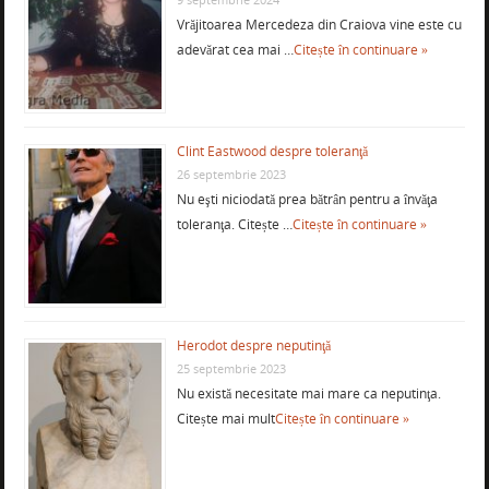
Vrăjitoarea Mercedeza din Craiova vine este cu
adevărat cea mai …
Citește în continuare »
Clint Eastwood despre toleranţă
26 septembrie 2023
Nu eşti niciodată prea bătrân pentru a învăţa
toleranţa. Citește …
Citește în continuare »
Herodot despre neputinţă
25 septembrie 2023
Nu există necesitate mai mare ca neputinţa.
Citește mai mult
Citește în continuare »