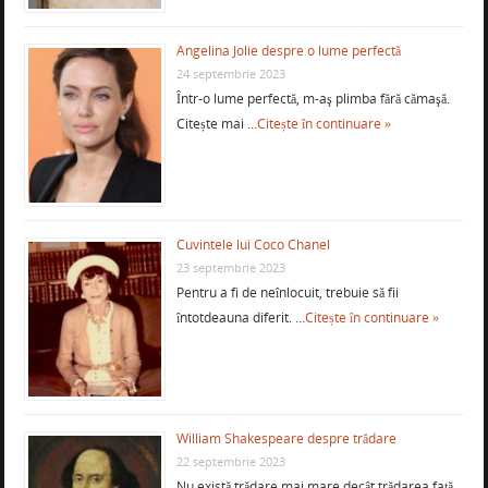
Angelina Jolie despre o lume perfectă
24 septembrie 2023
Într-o lume perfectă, m-aş plimba fără cămaşă.
Citește mai …
Citește în continuare »
Cuvintele lui Coco Chanel
23 septembrie 2023
Pentru a fi de neînlocuit, trebuie să fii
întotdeauna diferit. …
Citește în continuare »
William Shakespeare despre trădare
22 septembrie 2023
Nu există trădare mai mare decât trădarea față