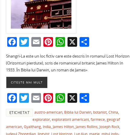
F
T
E
Pi
W
X
P
a
w
m
nt
h
ar
Shangri-La este un loc fictiv care este descris în romanul Lost Horizon
c
itt
ai
er
at
ta
(Orizonturi pierdute), scris de romanicerul britanic James Hilton în
e
er
l
e
s
je
1933. În Biblia lui Darwin, un roman de James»
b
st
A
a
CITEȘTE MAI MULT
o
p
ză
F
T
E
Pi
W
X
P
o
p
a
w
m
nt
h
ar
k
austro-american
,
Biblia lui Darwin
,
botanist
,
China
,
ETICHETAT
c
itt
ai
er
at
ta
explorator
,
exploratorii americani
,
farmece
,
geograf
e
er
l
e
s
je
american
,
Gyalthang
,
India
,
James Hilton
,
James Rollins
,
Joseph Rock
,
județul Zhongdian
,
lingvist
,
Lost Horizon
,
Lun Kun
,
magie
,
mitul indo-