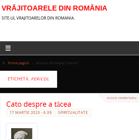
VRĂJITOARELE DIN ROMÂNIA
SITE-UL VRAJITOARELOR DIN ROMANIA.
Prima pagină
»
Articole etichetate "pericol"
ETICHETĂ:
PERICOL
NICIUN COMENTARIU
Cato despre a tăcea
17 MARTIE 2023 - 6:39
SPIRITUALITATE