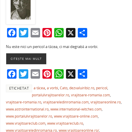
F
T
E
Pi
W
X
P
a
w
m
nt
h
ar
Nu este nici un pericol a tăcea, ci mai degrabă a vorbi.
c
itt
ai
er
at
ta
e
er
l
e
s
je
CITEȘTE MAI MULT
b
st
A
a
F
T
E
Pi
W
X
P
o
p
ză
a
w
m
nt
h
ar
o
p
a tăcea
,
a vorbi
,
Cato
,
dezvaluiribiz.ro
,
pericol
,
ETICHETAT
c
itt
ai
er
at
ta
k
portalulvrajitoarelor.ro
,
vrajitoare-romania.com
,
e
er
l
e
s
je
vrajitoare-romania.ro
,
vrajitoareledinromania.com
,
vrajitoareonline.ro
,
b
st
A
a
www.astrointernational.ro
,
www.international-witches.com
,
www.portalulvrajitoarelor.ro
,
www.vrajitoare-online.com
,
o
p
ză
www.vrajitoareclub.com
,
www.vrajitoareclub.ro
,
o
p
www.vrajitoareledinromania.ro
,
www.vrajitoareonline.ro/
,