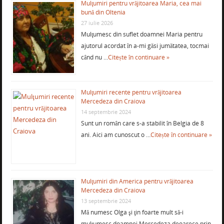
Mulţumiri pentru vrăjitoarea Maria, cea mai
bună din Oltenia
27 iulie 2026
Mulţumesc din suflet doamnei Maria pentru
ajutorul acordat în a-mi găsi jumătatea, tocmai
când nu …
Citește în continuare »
Mulţumiri recente pentru vrăjitoarea
Mercedeza din Craiova
14 septembrie 2024
Sunt un român care s-a stabilit în Belgia de 8
ani. Aici am cunoscut o …
Citește în continuare »
Mulţumiri din America pentru vrăjitoarea
Mercedeza din Craiova
13 septembrie 2024
Mă numesc Olga şi ţin foarte mult să-i
mulţumesc doamnei Mercedeza deoarece prin