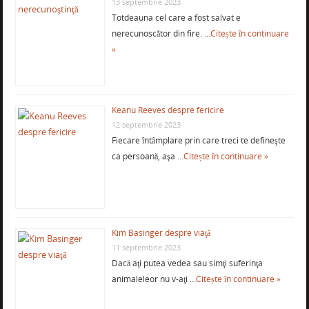
13 septembrie 2023
Totdeauna cel care a fost salvat e
nerecunoscător din fire. …
Citește în continuare
»
Keanu Reeves despre fericire
12 septembrie 2023
Fiecare întâmplare prin care treci te defineşte
ca persoană, aşa …
Citește în continuare »
Kim Basinger despre viaţă
11 septembrie 2023
Dacă aţi putea vedea sau simţi suferinţa
animaleleor nu v-aţi …
Citește în continuare »