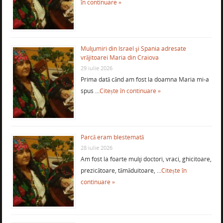
în continuare »
Mulţumiri din Israel şi Spania adresate
vrăjitoarei Maria din Craiova
29 iulie 2026
Prima dată când am fost la doamna Maria mi-a
spus …
Citește în continuare »
Parcă eram blestemată
28 iulie 2026
Am fost la foarte mulţi doctori, vraci, ghicitoare,
prezicătoare, tămăduitoare, …
Citește în
continuare »