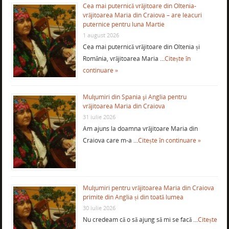
Cea mai puternică vrăjitoare din Oltenia-
vrăjitoarea Maria din Craiova – are leacuri
puternice pentru luna Martie
1 august 2026
Cea mai puternică vrăjitoare din Oltenia și
România, vrăjitoarea Maria …
Citește în
continuare »
Mulţumiri din Spania şi Anglia pentru
vrăjitoarea Maria din Craiova
31 iulie 2026
Am ajuns la doamna vrăjitoare Maria din
Craiova care m-a …
Citește în continuare »
Mulţumiri pentru vrăjitoarea Maria din Craiova
primite din Anglia și din toată lumea
30 iulie 2026
Nu credeam că o să ajung să mi se facă …
Citește