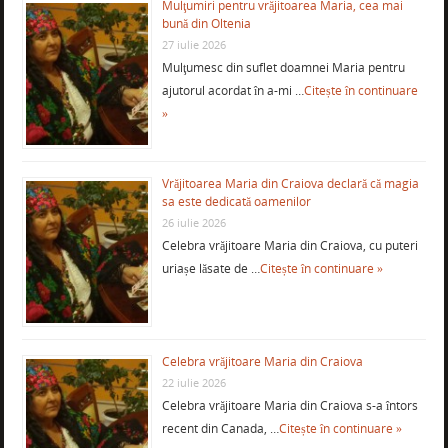
Mulţumiri pentru vrăjitoarea Maria, cea mai
bună din Oltenia
27 iulie 2026
Mulţumesc din suflet doamnei Maria pentru
ajutorul acordat în a-mi …
Citește în continuare
»
Vrăjitoarea Maria din Craiova declară că magia
sa este dedicată oamenilor
26 iulie 2026
Celebra vrăjitoare Maria din Craiova, cu puteri
uriașe lăsate de …
Citește în continuare »
Celebra vrăjitoare Maria din Craiova
22 iulie 2026
Celebra vrăjitoare Maria din Craiova s-a întors
recent din Canada, …
Citește în continuare »