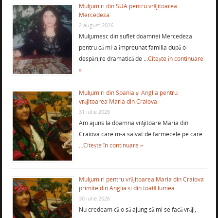
Mulţumiri din SUA pentru vrăjitoarea
Mercedeza
2 august 2026
Mulţumesc din suflet doamnei Mercedeza
pentru că mi-a împreunat familia după o
despărţire dramatică de …
Citește în continuare
»
Mulţumiri din Spania şi Anglia pentru
vrăjitoarea Maria din Craiova
31 iulie 2026
Am ajuns la doamna vrăjitoare Maria din
Craiova care m-a salvat de farmecele pe care
…
Citește în continuare »
Mulţumiri pentru vrăjitoarea Maria din Craiova
primite din Anglia și din toată lumea
30 iulie 2026
Nu credeam că o să ajung să mi se facă vrăji,