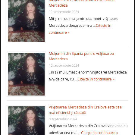
Mercedeza
12 septembrie 2024
Mii şi mii de mulţumiri doamnei vrăjitoare
Mercedeza deoarece m-a …
Citește în
continuare »
Mulţumiri din Spania pentru vrăjitoarea
Mercedeza
10 septembrie 2024
Ţin să mulţumesc enorm vrăjitoarei Mercedeza
fără de care, cu …
Citește în continuare »
Vrăjitoarea Mercedeza din Craiova este cea
mai eficientă şi căutată
9 septembrie 2024
Vrăjitoarea Mercedeza din Craiova vine este cu
adevărat cea mai …
Citește în continuare »