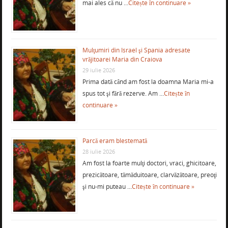
mai ales că nu …
Citește în continuare »
Mulţumiri din Israel şi Spania adresate
vrăjitoarei Maria din Craiova
29 iulie 2026
Prima dată când am fost la doamna Maria mi-a
spus tot şi fără rezerve. Am …
Citește în
continuare »
Parcă eram blestemată
28 iulie 2026
Am fost la foarte mulţi doctori, vraci, ghicitoare,
prezicătoare, tămăduitoare, clarvăzătoare, preoţi
şi nu-mi puteau …
Citește în continuare »