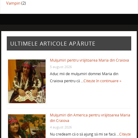
Vampiri
(2)
ULTIMELE ARTICOLE APĂRUTE
Mulţumiri pentru vrăjitoarea Maria din Craiova
5 august 2026
Aduc mii de mulţumiri domnei Maria din
Craiova pentru că …
Citește în continuare »
Mulţumiri din America pentru vrăjitoarea Maria
din Craiova
4 august 2026
Nu credeam că o să ajung să mi se facă …
Citește