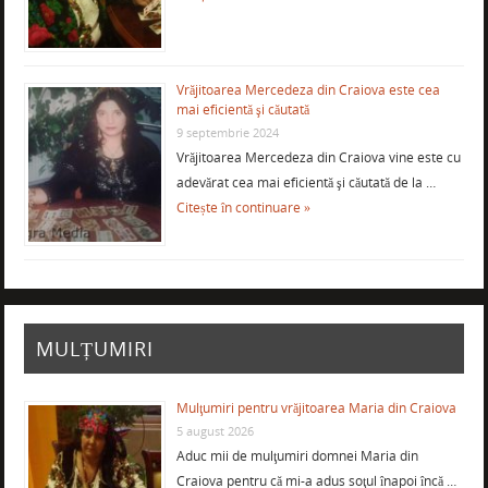
Vrăjitoarea Mercedeza din Craiova este cea
mai eficientă şi căutată
9 septembrie 2024
Vrăjitoarea Mercedeza din Craiova vine este cu
adevărat cea mai eficientă şi căutată de la …
Citește în continuare »
MULȚUMIRI
Mulţumiri pentru vrăjitoarea Maria din Craiova
5 august 2026
Aduc mii de mulţumiri domnei Maria din
Craiova pentru că mi-a adus soţul înapoi încă …