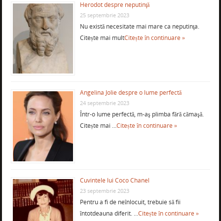
Herodot despre neputinţă
25 septembrie 2023
Nu există necesitate mai mare ca neputinţa.
Citește mai mult
Citește în continuare »
Angelina Jolie despre o lume perfectă
24 septembrie 2023
Într-o lume perfectă, m-aş plimba fără cămaşă.
Citește mai …
Citește în continuare »
Cuvintele lui Coco Chanel
23 septembrie 2023
Pentru a fi de neînlocuit, trebuie să fii
întotdeauna diferit. …
Citește în continuare »