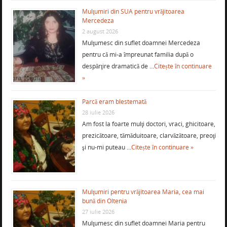
Mulţumiri din SUA pentru vrăjitoarea
Mercedeza
2 august 2026
Mulţumesc din suflet doamnei Mercedeza
pentru că mi-a împreunat familia după o
despărţire dramatică de …
Citește în continuare
»
Parcă eram blestemată
28 iulie 2026
Am fost la foarte mulţi doctori, vraci, ghicitoare,
prezicătoare, tămăduitoare, clarvăzătoare, preoţi
şi nu-mi puteau …
Citește în continuare »
Mulţumiri pentru vrăjitoarea Maria, cea mai
bună din Oltenia
27 iulie 2026
Mulţumesc din suflet doamnei Maria pentru