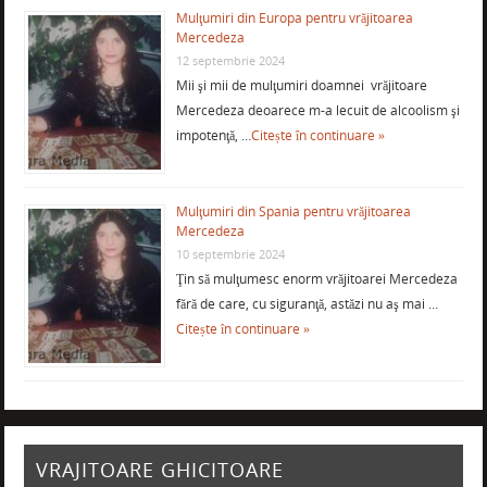
Mulţumiri din Europa pentru vrăjitoarea
Mercedeza
12 septembrie 2024
Mii şi mii de mulţumiri doamnei vrăjitoare
Mercedeza deoarece m-a lecuit de alcoolism şi
impotenţă, …
Citește în continuare »
Mulţumiri din Spania pentru vrăjitoarea
Mercedeza
10 septembrie 2024
Ţin să mulţumesc enorm vrăjitoarei Mercedeza
fără de care, cu siguranţă, astăzi nu aş mai …
Citește în continuare »
VRAJITOARE GHICITOARE