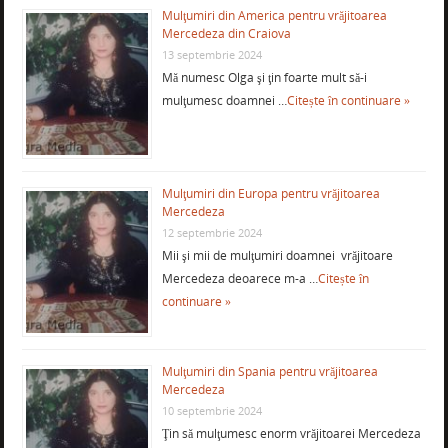
Mulţumiri din America pentru vrăjitoarea
Mercedeza din Craiova
13 septembrie 2024
Mă numesc Olga şi ţin foarte mult să-i
mulţumesc doamnei …
Citește în continuare »
Mulţumiri din Europa pentru vrăjitoarea
Mercedeza
12 septembrie 2024
Mii şi mii de mulţumiri doamnei vrăjitoare
Mercedeza deoarece m-a …
Citește în
continuare »
Mulţumiri din Spania pentru vrăjitoarea
Mercedeza
10 septembrie 2024
Ţin să mulţumesc enorm vrăjitoarei Mercedeza