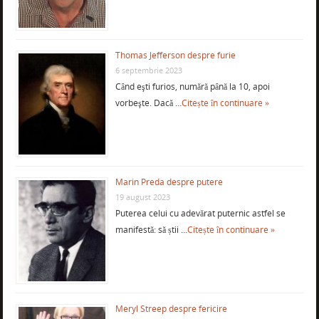
Thomas Jefferson despre furie
6 septembrie 2023
Când eşti furios, numără până la 10, apoi
vorbeşte. Dacă …
Citește în continuare »
Marin Preda despre putere
19 august 2023
Puterea celui cu adevărat puternic astfel se
manifestă: să știi …
Citește în continuare »
Meryl Streep despre fericire