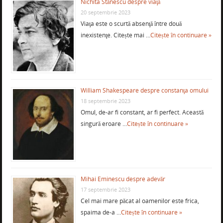
Nichita Stănescu despre viaţă
20 septembrie 2023
Viaţa este o scurtă absenţă între două
inexistenţe. Citește mai …
Citește în continuare »
William Shakespeare despre constanţa omului
18 septembrie 2023
Omul, de-ar fi constant, ar fi perfect. Această
singură eroare …
Citește în continuare »
Mihai Eminescu despre adevăr
17 septembrie 2023
Cel mai mare păcat al oamenilor este frica,
spaima de-a …
Citește în continuare »