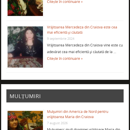
Citește în continuare »
Vrăjitoarea Mercedeza din Craiova este cea
mai eficientă şi căutată
9 septembrie 2024
Vrăjitoarea Mercedeza din Craiova vine este cu
adevărat cea mai eficientă şi căutată de la …
Citește în continuare »
MULȚUMIRI
Mulţumiri din America de Nord pentru
vrăjitoarea Maria din Craiova
7 august 2026
Mulţumesc mult doamnei vrăjitoare Maria din