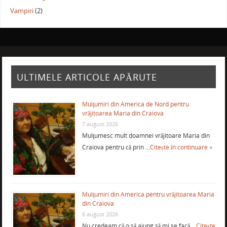
Vampiri
(2)
ULTIMELE ARTICOLE APĂRUTE
Mulţumiri din America de Nord pentru
vrăjitoarea Maria din Craiova
7 august 2026
Mulţumesc mult doamnei vrăjitoare Maria din
Craiova pentru că prin …
Citește în continuare »
Mulţumiri din America pentru vrăjitoarea Maria
din Craiova
6 august 2026
Nu credeam că o să ajung să mi se facă …
Citește