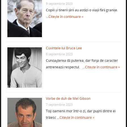
9 septembrie 2023
Copiii și tinerii țării au astăzi o viață fără granițe.
…
Citește în continuare »
Cuvintele lui Bruce Lee
8 septembrie 2023
Cunoaşterea dă puterea, dar forţa de caracter
antrenează respectul. …
Citește în continuare »
Vorbe de duh de Mel Gibson
7 septembrie 2023
Toţi oamenii mor într-o zi, dar puţini dintre ei
trăiesc …
Citește în continuare »