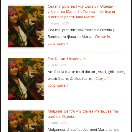
Cea mai puternică vrăjitoare din Oltenia-
vrăjitoarea Maria din Craiova – are leacuri
puternice pentru luna Martie
1 august 2026
Cea mai puternică vrăjitoare din Oltenia și
România, vrăjitoarea Maria …
Citește în
continuare »
Parcă eram blestemată
28 iulie 2026
Am fost la foarte mulţi doctori, vraci, ghicitoare,
prezicătoare, tămăduitoare, …
Citește în
continuare »
Mulţumiri pentru vrăjitoarea Maria, cea mai
bună din Oltenia
27 iulie 2026
Mulţumesc din suflet doamnei Maria pentru