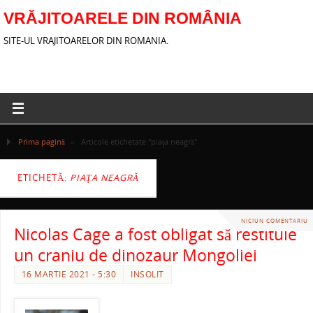
VRĂJITOARELE DIN ROMÂNIA
SITE-UL VRAJITOARELOR DIN ROMANIA.
Prima pagină
»
Articole etichetate "piaţa neagră"
ETICHETĂ:
PIAŢA NEAGRĂ
NICIUN COMENTARIU
Nicolas Cage a fost obligat să restituie
un craniu de dinozaur Mongoliei
16 MARTIE 2021 - 5:30
INSOLIT