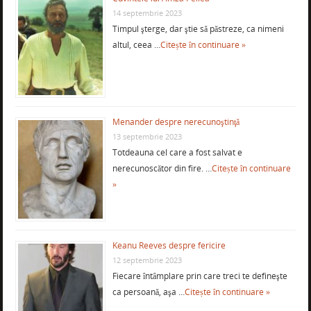
14 septembrie 2023
Timpul şterge, dar ştie să păstreze, ca nimeni
altul, ceea …
Citește în continuare »
Menander despre nerecunoştinţă
13 septembrie 2023
Totdeauna cel care a fost salvat e
nerecunoscător din fire. …
Citește în continuare
»
Keanu Reeves despre fericire
12 septembrie 2023
Fiecare întâmplare prin care treci te defineşte
ca persoană, aşa …
Citește în continuare »