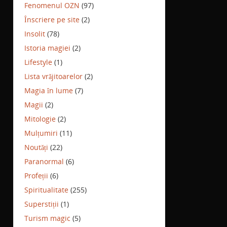
Fenomenul OZN
(97)
Înscriere pe site
(2)
Insolit
(78)
Istoria magiei
(2)
Lifestyle
(1)
Lista vrăjitoarelor
(2)
Magia în lume
(7)
Magii
(2)
Mitologie
(2)
Mulțumiri
(11)
Noutăți
(22)
Paranormal
(6)
Profeții
(6)
Spiritualitate
(255)
Superstiții
(1)
Turism magic
(5)