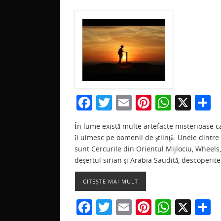
F
T
E
Pi
W
X
P
a
w
m
nt
h
a
În lume există multe artefacte misterioase c
c
itt
ai
er
at
t
îi uimesc pe oamenii de ştiinţă. Unele dintre
e
er
l
e
s
j
sunt Cercurile din Orientul Mijlociu, Wheels,
b
st
A
a
deşertul sirian şi Arabia Saudită, descoperite
o
p
z
CITEȘTE MAI MULT
o
p
F
T
E
Pi
W
X
P
k