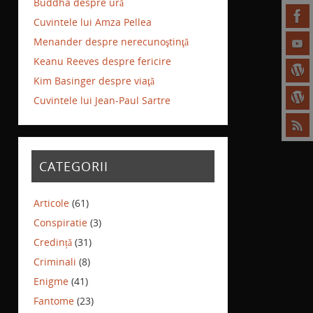
Buddha despre ură
Cuvintele lui Amza Pellea
Menander despre nerecunoştinţă
Keanu Reeves despre fericire
Kim Basinger despre viaţă
Cuvintele lui Jean-Paul Sartre
CATEGORII
Articole
(61)
Conspiratie
(3)
Credință
(31)
Criminali
(8)
Enigme
(41)
Fantome
(23)