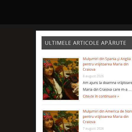
ULTIMELE ARTICOLE APĂRUTE
Mulţumiri din Spania şi Anglia
pentru vrăjitoarea Maria din
Craiova
8 august 2026
Am ajuns la doamna vrăjitoar
Maria din Craiova care m-a …
Citește în continuare »
Mulţumiri din America de Nor
pentru vrăjitoarea Maria din
Craiova
7 august 2026