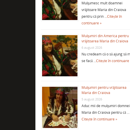
Mulţumesc mult doamnei
vrăjitoare Maria din Craiova
pentru că prin …
Citește în
continuare »
Mulţumiri din America pentru
vrăjitoarea Maria din Craiova
6 august 2026
Nu credeam că o să ajung să m
se facă …
Citește în continuare
Mulţumiri pentru vrăjitoarea
Maria din Craiova
5 august 2026
Aduc mii de mulţumiri domnei
Maria din Craiova pentru că …
Citește în continuare »