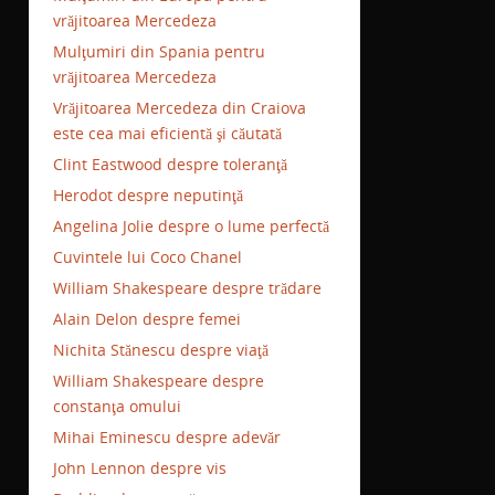
vrăjitoarea Mercedeza
Mulţumiri din Spania pentru
vrăjitoarea Mercedeza
Vrăjitoarea Mercedeza din Craiova
este cea mai eficientă şi căutată
Clint Eastwood despre toleranţă
Herodot despre neputinţă
Angelina Jolie despre o lume perfectă
Cuvintele lui Coco Chanel
William Shakespeare despre trădare
Alain Delon despre femei
Nichita Stănescu despre viaţă
William Shakespeare despre
constanţa omului
Mihai Eminescu despre adevăr
John Lennon despre vis