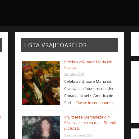
LISTA VRAJITOARELOR
Celebra vrăjitoare Maria din
Craiova
22 iulie 2026
Celebra vrăjitoare Maria din
e
Craiova s-a întors recent din
Canada, Israel şi America de
Sud, …
Citește în continuare »
d
Vrăjitoarea Mercedeza din
Craiova este cea mai eficientă
şi căutată
9 septembrie 2024