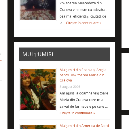
Vrăjitoarea Mercedeza din
Craiova vine este cu adevărat
cea mai eficientă şi căutată de
la …
Citește în continuare »
MULȚUMIRI
i
 »
Mulţumiri din Spania şi Anglia
pentru vrăjitoarea Maria din
Craiova
8 august 2026
Am ajuns la doamna vrăjitoare
Maria din Craiova care m-a
salvat de farmecele pe care …
Citește în continuare »
Mulţumiri din America de Nord