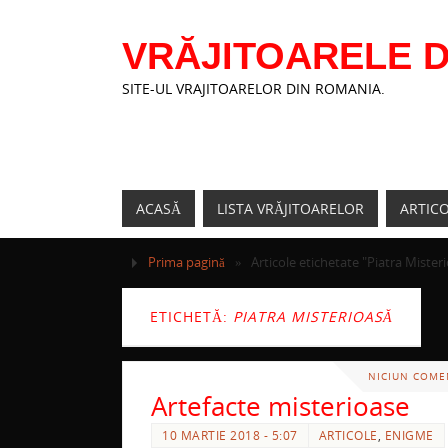
VRĂJITOARELE D
SITE-UL VRAJITOARELOR DIN ROMANIA.
ACASĂ
LISTA VRĂJITOARELOR
ARTIC
Prima pagină
»
Articole etichetate "Piatra Mister
ETICHETĂ:
PIATRA MISTERIOASĂ
NICIUN COME
Artefacte misterioase
10 MARTIE 2018 - 5:07
ARTICOLE
,
ENIGME