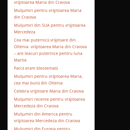
vrăjitoarea Maria din Craiova
Mulţumiri pentru vrăjitoarea Maria
din Craiova
Mulţumiri din SUA pentru vrăjitoarea
Mercedeza
Cea mai puternică vrăjitoare din
Oltenia- vrăjitoarea Maria din Craiova
– are leacuri puternice pentru luna
Martie
Parcă eram blestemată
Mulţumiri pentru vrăjitoarea Maria,
cea mai bună din Oltenia
Celebra vrăjitoare Maria din Craiova
Mulţumiri recente pentru vrăjitoarea
Mercedeza din Craiova
Mulţumiri din America pentru
vrăjitoarea Mercedeza din Craiova
Mulţumiri din Europa pentru