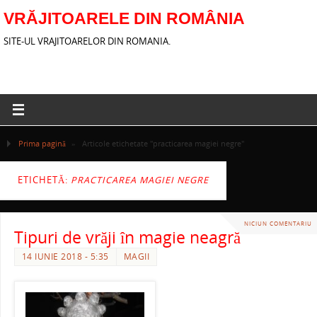
VRĂJITOARELE DIN ROMÂNIA
SITE-UL VRAJITOARELOR DIN ROMANIA.
Prima pagină
»
Articole etichetate "practicarea magiei negre"
ETICHETĂ:
PRACTICAREA MAGIEI NEGRE
NICIUN COMENTARIU
Tipuri de vrăji în magie neagră
14 IUNIE 2018 - 5:35
MAGII