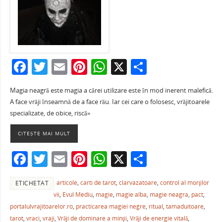
F
T
E
Pi
W
X
P
a
w
m
nt
h
ar
Magia neagră este magia a cărei utilizare este în mod inerent malefică.
c
itt
ai
er
at
ta
A face vrăji înseamnă de a face rău. Iar cei care o folosesc, vrăjitoarele
e
er
l
e
s
je
specializate, de obice, riscă»
b
st
A
a
CITEȘTE MAI MULT
o
p
ză
F
T
E
Pi
W
X
P
o
p
a
w
m
nt
h
ar
k
articole
,
carti de tarot
,
clarvazatoare
,
control al morţilor
ETICHETAT
c
itt
ai
er
at
ta
vii
,
Evul Mediu
,
magie
,
magie alba
,
magie neagra
,
pact
,
e
er
l
e
s
je
portalulvrajitoarelor.ro
,
practicarea magiei negre
,
ritual
,
tamaduitoare
,
tarot
,
vraci
,
vraji
,
Vrăji de dominare a minţii
,
Vrăji de energie vitală
,