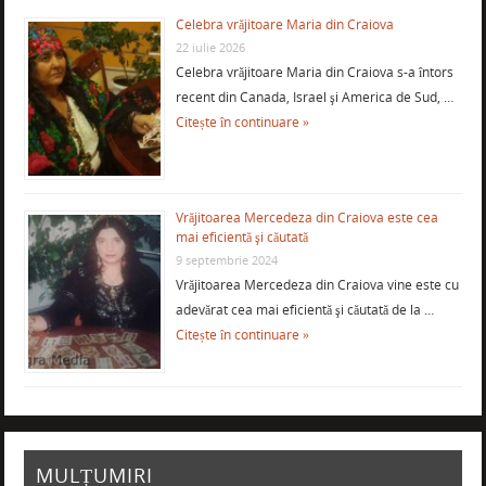
Celebra vrăjitoare Maria din Craiova
22 iulie 2026
Celebra vrăjitoare Maria din Craiova s-a întors
recent din Canada, Israel şi America de Sud, …
Citește în continuare »
Vrăjitoarea Mercedeza din Craiova este cea
mai eficientă şi căutată
9 septembrie 2024
Vrăjitoarea Mercedeza din Craiova vine este cu
adevărat cea mai eficientă şi căutată de la …
Citește în continuare »
MULȚUMIRI