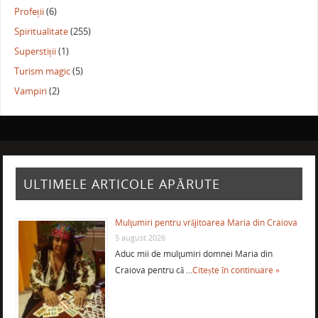
Profeții
(6)
Spiritualitate
(255)
Superstiții
(1)
Turism magic
(5)
Vampiri
(2)
ULTIMELE ARTICOLE APĂRUTE
Mulţumiri pentru vrăjitoarea Maria din Craiova
5 august 2026
Aduc mii de mulţumiri domnei Maria din
Craiova pentru că …
Citește în continuare »