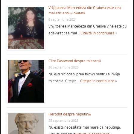
Vrăjitoarea Mercedeza din Craiova este cea
mai eficientă şi căutată
9 septembrie 2024
Vrăjitoarea Mercedeza din Craiova vine este cu
adevărat cea mai …
Citește în continuare »
Clint Eastwood despre toleranţă
26 septembrie 2023
Nu eşti niciodată prea bătrân pentru a învăţa
toleranţa. Citește …
Citește în continuare »
Herodot despre neputinţă
25 septembrie 2023
Nu există necesitate mai mare ca neputinţa.