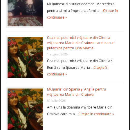
Mulţumesc din suflet doamnei Mercedeza
pentru că mi-a împreunat familia …
Citește în
continuare »
Cea mai puternică vrăjitoare din Oltenia-
vrăjitoarea Maria din Craiova – are leacuri
puternice pentru luna Martie
1 august 2026
Cea mai puternică vrăjitoare din Oltenia și
România, vrăjitoarea Maria …
Citește în
continuare »
Mulţumiri din Spania şi Anglia pentru
vrăjitoarea Maria din Craiova
31 iulie 2026
Am ajuns la doamna vrăjitoare Maria din
Craiova care m-a …
Citește în continuare »