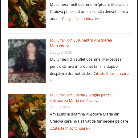
Mulţumesc mult doamnei vrăjitoare Maria din
Craiova pentru că prin harul său deosebit mi-a
adus …
Citește în continuare »
Mulţumiri din SUA pentru vrăjitoarea
Mercedeza
2 august 2026
Mulţumesc din suflet doamnei Mercedeza
pentru că mi-a împreunat familia după o
despărţire dramatică de …
Citește în continuare
»
Mulţumiri din Spania şi Anglia pentru
vrăjitoarea Maria din Craiova
31 iulie 2026
Am ajuns la doamna vrăjitoare Maria din
Craiova care m-a salvat de farmecele pe care
…
Citește în continuare »