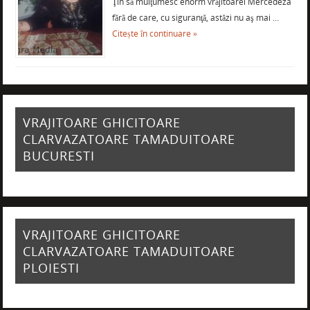
Ţin să mulţumesc enorm vrăjitoarei Mercedeza
fără de care, cu siguranţă, astăzi nu aş mai …
Citește în continuare »
VRAJITOARE GHICITOARE
CLARVAZATOARE TAMADUITOARE
BUCURESTI
VRAJITOARE GHICITOARE
CLARVAZATOARE TAMADUITOARE
PLOIESTI