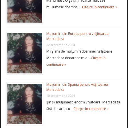
Mă numesc Olga şi ţin foarte mult să-i
mulţumesc doamnei …
Citește în continuare »
Mulţumiri din Europa pentru vrăjitoarea
Mercedeza
12 septembrie 2024
Mii şi mii de mulţumiri doamnei vrăjitoare
Mercedeza deoarece m-a …
Citește în
continuare »
Mulţumiri din Spania pentru vrăjitoarea
Mercedeza
10 septembrie 2024
Ţin să mulţumesc enorm vrăjitoarei Mercedeza
fără de care, cu …
Citește în continuare »