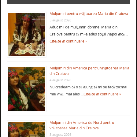
Mulţumiri pentru vrăjitoarea Maria din Craiova
5 august 2026
Aduc mii de mulţumiri domnei Maria din
Craiova pentru că mi-a adus soţul înapoi încă …
Citește în continuare »
Mulţumiri din America pentru vrăjitoarea Maria
din Craiova
4 august 2026
Nu credeam că o să ajung să mi se facă tocmai
mie vrăji, mai ales …
Citește în continuare »
Mulţumiri din America de Nord pentru
vrăjitoarea Maria din Craiova
3 august 2026