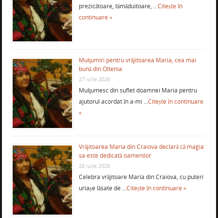
prezicătoare, tămăduitoare, …
Citește în
continuare »
Mulţumiri pentru vrăjitoarea Maria, cea mai
bună din Oltenia
27 iulie 2026
Mulţumesc din suflet doamnei Maria pentru
ajutorul acordat în a-mi …
Citește în continuare
»
Vrăjitoarea Maria din Craiova declară că magia
sa este dedicată oamenilor
26 iulie 2026
Celebra vrăjitoare Maria din Craiova, cu puteri
uriașe lăsate de …
Citește în continuare »