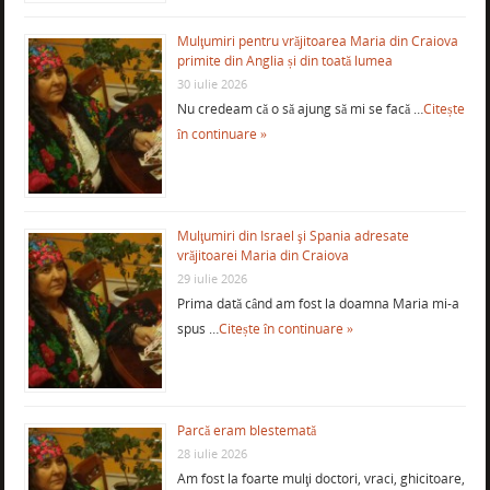
Mulţumiri pentru vrăjitoarea Maria din Craiova
primite din Anglia și din toată lumea
30 iulie 2026
Nu credeam că o să ajung să mi se facă …
Citește
în continuare »
Mulţumiri din Israel şi Spania adresate
vrăjitoarei Maria din Craiova
29 iulie 2026
Prima dată când am fost la doamna Maria mi-a
spus …
Citește în continuare »
Parcă eram blestemată
28 iulie 2026
Am fost la foarte mulţi doctori, vraci, ghicitoare,