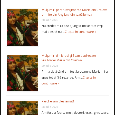
Mulţumiri pentru vrăjitoarea Maria din Craiova
primite din Anglia și din toată lumea
30 iulie 2026
Nu credeam că o să ajung să mi se facă vrăji,
mai ales că nu …
Citește în continuare »
Mulţumiri din Israel şi Spania adresate
vrăjitoarei Maria din Craiova
29 iulie 2026
Prima dată când am fost la doamna Maria mi-a
spus tot şi fără rezerve. Am …
Citește în
continuare »
Parcă eram blestemată
28 iulie 2026
Am fost la foarte mulţi doctori, vraci, ghicitoare,