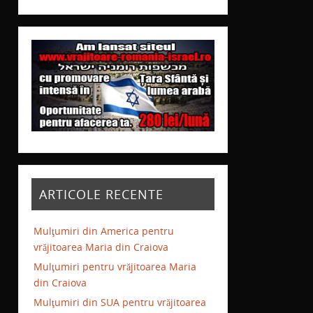
ARTICOLE RECENTE
Mulţumiri din America pentru
vrăjitoarea Maria din Craiova
Mulţumiri pentru vrăjitoarea Maria
din Craiova
Mulţumiri din SUA pentru vrăjitoarea