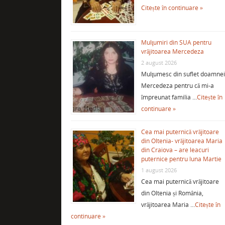
Citește în continuare »
Mulţumiri din SUA pentru
vrăjitoarea Mercedeza
2 august 2026
Mulţumesc din suflet doamne
Mercedeza pentru că mi-a
împreunat familia …
Citește în
continuare »
Cea mai puternică vrăjitoare
din Oltenia- vrăjitoarea Maria
din Craiova – are leacuri
puternice pentru luna Martie
1 august 2026
Cea mai puternică vrăjitoare
din Oltenia și România,
vrăjitoarea Maria …
Citește în
continuare »