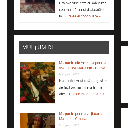
Craiova vine este cu adevărat
cea mai eficientă şi căutată de
la …
Citește în continuare »
i
MULȚUMIRI
Mulţumiri din America pentru
vrăjitoarea Maria din Craiova
6 august 2026
Nu credeam că o să ajung să mi
se facă tocmai mie vrăji, mai
ales …
Citește în continuare »
Mulţumiri pentru vrăjitoarea
Maria din Craiova
5 august 2026