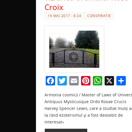
Croix
16 MAI 2017 - 8:24
CONSPIRATIE
F
T
E
Pi
W
X
P
a
w
m
nt
h
a
Armonia cosmică / Master of Laws of Univer
c
itt
ai
er
at
t
Antiquus Mysticusque Ordo Rosae Crucis
e
er
l
e
s
j
Harvey Spencer Lewis, care a studiat mulţi a
b
st
A
a
la rând ezoterismul şi a fost deosebit de
interesat»
o
p
z