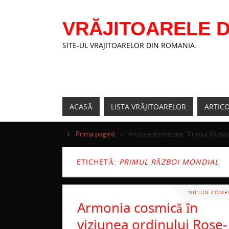
VRĂJITOARELE D
SITE-UL VRAJITOARELOR DIN ROMANIA.
ACASĂ
LISTA VRĂJITOARELOR
ARTIC
Prima pagină
»
Articole etichetate "Primul Războ
ETICHETĂ:
PRIMUL RĂZBOI MONDIAL
NICIUN COME
Armonia cosmică în
viziunea ordinului Rose-