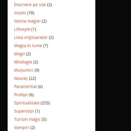
Înscriere pe site
(2)
Insolit
(78)
Istoria magiei
(2)
Lifestyle
(1)
Lista vrăjitoarelor
(2)
Magia în lume
(7)
Magii
(2)
Mitologie
(2)
Mulțumiri
(9)
Noutăți
(22)
Paranormal
(6)
Profeții
(6)
Spiritualitate
(255)
Superstiții
(1)
Turism magic
(5)
Vampiri
(2)