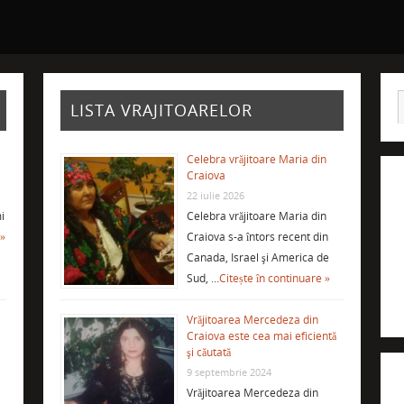
LISTA VRAJITOARELOR
Celebra vrăjitoare Maria din
Craiova
22 iulie 2026
i
Celebra vrăjitoare Maria din
 »
Craiova s-a întors recent din
Canada, Israel şi America de
Sud, …
Citește în continuare »
Vrăjitoarea Mercedeza din
Craiova este cea mai eficientă
şi căutată
9 septembrie 2024
Vrăjitoarea Mercedeza din