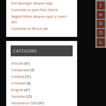
Kim Basinger despre viaţă
Cuvintele lui Jean-Paul Sartre
Regele Mihai despre copiii și tinerii
țării
Cuvintele lui Bruce Lee
CATEGORII
Articole
(61)
Conspiratie
(3)
Credință
(31)
Criminali
(8)
Enigme
(41)
Fantome
(23)
Fenomenul OZN
(97)