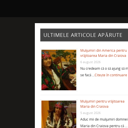
ULTIMELE ARTICOLE APĂRUTE
Mulţumiri din America pentru
vrăjitoarea Maria din Craiova
6 august 2026
Nu credeam că o să ajung să m
se facă …
Citește în continuare
Mulţumiri pentru vrăjitoarea
Maria din Craiova
5 august 2026
Aduc mii de mulţumiri domnei
Maria din Craiova pentru că …