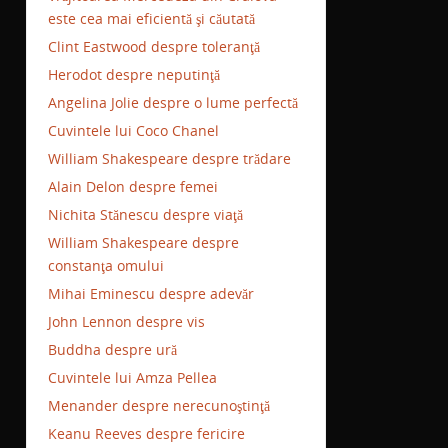
este cea mai eficientă şi căutată
Clint Eastwood despre toleranţă
Herodot despre neputinţă
Angelina Jolie despre o lume perfectă
Cuvintele lui Coco Chanel
William Shakespeare despre trădare
Alain Delon despre femei
Nichita Stănescu despre viaţă
William Shakespeare despre
constanţa omului
Mihai Eminescu despre adevăr
John Lennon despre vis
Buddha despre ură
Cuvintele lui Amza Pellea
Menander despre nerecunoştinţă
Keanu Reeves despre fericire