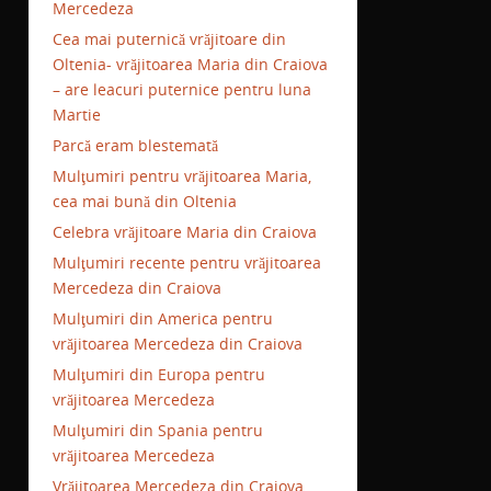
Mercedeza
Cea mai puternică vrăjitoare din
Oltenia- vrăjitoarea Maria din Craiova
– are leacuri puternice pentru luna
Martie
Parcă eram blestemată
Mulţumiri pentru vrăjitoarea Maria,
cea mai bună din Oltenia
Celebra vrăjitoare Maria din Craiova
Mulţumiri recente pentru vrăjitoarea
Mercedeza din Craiova
Mulţumiri din America pentru
vrăjitoarea Mercedeza din Craiova
Mulţumiri din Europa pentru
vrăjitoarea Mercedeza
Mulţumiri din Spania pentru
vrăjitoarea Mercedeza
Vrăjitoarea Mercedeza din Craiova