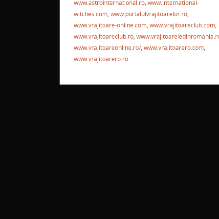
www.astrointernational.ro
,
www.international-
witches.com
,
www.portalulvrajitoarelor.ro
,
www.vrajitoare-online.com
,
www.vrajitoareclub.com
,
www.vrajitoareclub.ro
,
www.vrajitoareledinromania.r
www.vrajitoareonline.ro/
,
www.vrajitoarero.com
,
www.vrajitoarero.ro