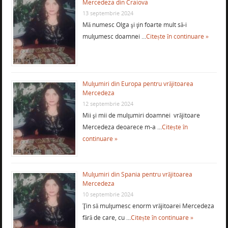
Mercedeza din Craiova
13 septembrie 2024
Mă numesc Olga şi ţin foarte mult să-i
mulţumesc doamnei …
Citește în continuare »
Mulţumiri din Europa pentru vrăjitoarea
Mercedeza
12 septembrie 2024
Mii şi mii de mulţumiri doamnei vrăjitoare
Mercedeza deoarece m-a …
Citește în
continuare »
Mulţumiri din Spania pentru vrăjitoarea
Mercedeza
10 septembrie 2024
Ţin să mulţumesc enorm vrăjitoarei Mercedeza
fără de care, cu …
Citește în continuare »