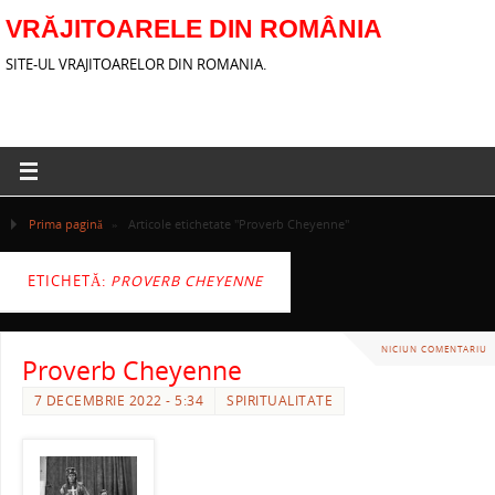
VRĂJITOARELE DIN ROMÂNIA
SITE-UL VRAJITOARELOR DIN ROMANIA.
Prima pagină
»
Articole etichetate "Proverb Cheyenne"
ETICHETĂ:
PROVERB CHEYENNE
NICIUN COMENTARIU
Proverb Cheyenne
7 DECEMBRIE 2022 - 5:34
SPIRITUALITATE