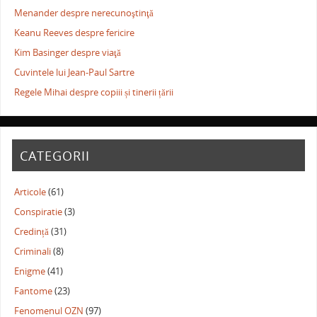
Menander despre nerecunoştinţă
Keanu Reeves despre fericire
Kim Basinger despre viaţă
Cuvintele lui Jean-Paul Sartre
Regele Mihai despre copiii și tinerii țării
CATEGORII
Articole
(61)
Conspiratie
(3)
Credință
(31)
Criminali
(8)
Enigme
(41)
Fantome
(23)
Fenomenul OZN
(97)