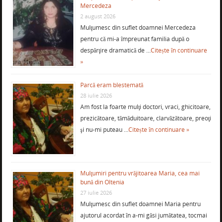
Mercedeza
2 august 2026
Mulţumesc din suflet doamnei Mercedeza
pentru că mi-a împreunat familia după o
despărţire dramatică de …
Citește în continuare
»
Parcă eram blestemată
28 iulie 2026
Am fost la foarte mulţi doctori, vraci, ghicitoare,
prezicătoare, tămăduitoare, clarvăzătoare, preoţi
şi nu-mi puteau …
Citește în continuare »
Mulţumiri pentru vrăjitoarea Maria, cea mai
bună din Oltenia
27 iulie 2026
Mulţumesc din suflet doamnei Maria pentru
ajutorul acordat în a-mi găsi jumătatea, tocmai