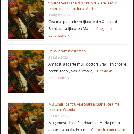
vrăjitoarea Maria din Craiova – are leacuri
puternice pentru luna Martie
1 august 2026
Cea mai puternică vrăjitoare din Oltenia și
România, vrăjitoarea Maria …
Citește în
continuare »
Parcă eram blestemată
28 iulie 2026
Am fost la foarte mulţi doctori, vraci, ghicitoare,
prezicătoare, tămăduitoare, …
Citește în
continuare »
Mulţumiri pentru vrăjitoarea Maria, cea mai
bună din Oltenia
27 iulie 2026
Mulţumesc din suflet doamnei Maria pentru
ajutorul acordat în a-mi …
Citește în continuare