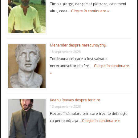
Timpul şterge, dar ştie să păstreze, ca nimeni
altul, ceea …
Citește în continuare »
Menander despre nerecunoştinţă
13 septembrie 2023
Totdeauna cel care a fost salvat e
nerecunoscător din fire. …
Citește în continuare
»
Keanu Reeves despre fericire
12 septembrie 2023
Fiecare întâmplare prin care treci te defineşte
ca persoană, aşa …
Citește în continuare »