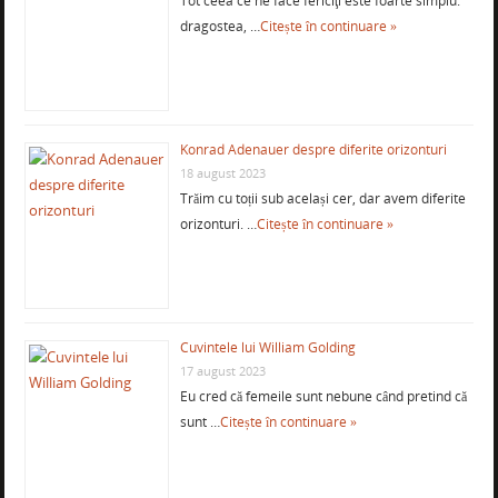
Tot ceea ce ne face fericiţi este foarte simplu:
dragostea, …
Citește în continuare »
Konrad Adenauer despre diferite orizonturi
18 august 2023
Trăim cu toții sub același cer, dar avem diferite
orizonturi. …
Citește în continuare »
Cuvintele lui William Golding
17 august 2023
Eu cred că femeile sunt nebune când pretind că
sunt …
Citește în continuare »