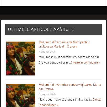
ULTIMELE ARTICOLE APĂRUTE
Mulţumiri din America de Nord pentru
vrăjitoarea Maria din Craiova
7 august 2026
Mulţumesc mult doamnei vrăjitoare Maria din
Craiova pentru că prin …
Citește în continuare »
Mulţumiri din America pentru vrăjitoarea Maria
din Craiova
6 august 2026
Nu credeam că o să ajung să mi se facă …
Citește
în continuare »