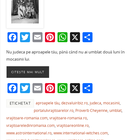
F
T
E
Pi
W
X
P
a
w
m
nt
h
ar
Nu judeca pe aproapele tău, până când nu ai umblat două luni în
c
itt
ai
er
at
ta
mocasinii lui.
e
er
l
e
s
je
CITEȘTE MAI MULT
b
st
A
a
o
p
ză
F
T
E
Pi
W
X
P
o
p
a
w
m
nt
h
ar
k
aproapele tău
,
dezvaluiribiz.ro
,
judeca
,
mocasinii
,
ETICHETAT
c
itt
ai
er
at
ta
portalulvrajitoarelor.ro
,
Proverb Cheyenne
,
umblat
,
e
er
l
e
s
je
vrajitoare-romania.com
,
vrajitoare-romania.ro
,
b
st
A
a
vrajitoareledinromania.com
,
vrajitoareonline.ro
,
www.astrointernational.ro
,
www.international-witches.com
,
o
p
ză