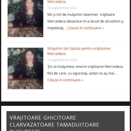
Mercedeza
12 septembrie 2024
Mii şi mii de mulţumiri doamnei vrăjitoare
Mercedeza deoarece m-a lecuit de alcoolism şi
impotenţă, …
Citește în continuare »
Mulţumiri din Spania pentru vrăjitoarea
Mercedeza
10 septembrie 2024
Ţin să mulţumesc enorm vrăjitoarei Mercedeza
fără de care, cu siguranţă, astăzi nu aş mai …
Citește în continuare »
VRAJITOARE GHICITOARE
CLARVAZATOARE TAMADUITOARE