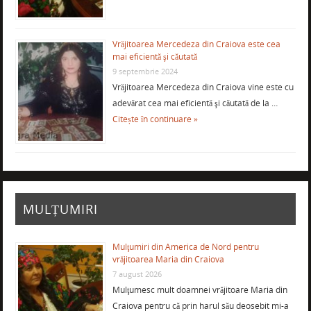
Vrăjitoarea Mercedeza din Craiova este cea
mai eficientă şi căutată
9 septembrie 2024
Vrăjitoarea Mercedeza din Craiova vine este cu
adevărat cea mai eficientă şi căutată de la …
Citește în continuare »
MULȚUMIRI
Mulţumiri din America de Nord pentru
vrăjitoarea Maria din Craiova
7 august 2026
Mulţumesc mult doamnei vrăjitoare Maria din
Craiova pentru că prin harul său deosebit mi-a