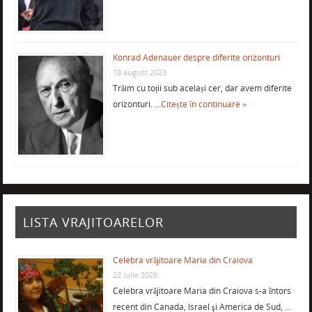
Konrad Adenauer despre diferite orizonturi
18 august 2023
Trăim cu toții sub același cer, dar avem diferite
orizonturi. …
Citește în continuare »
LISTA VRAJITOARELOR
Celebra vrăjitoare Maria din Craiova
22 iulie 2026
Celebra vrăjitoare Maria din Craiova s-a întors
recent din Canada, Israel şi America de Sud, …