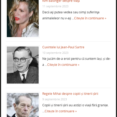
Kim Basinger despre viaţă
11 septembrie 2023
Dacă aţi putea vedea sau simţi suferinţa
animaleleor nu v-aţi …
Citește în continuare »
Cuvintele lui Jean-Paul Sartre
10 septembrie 2023
Ne jucăm de-a eroii pentru că suntem lași; și de-
a …
Citește în continuare »
Regele Mihai despre copiii și tinerii țării
9 septembrie 2023
Copiii și tinerii țării au astăzi o viață fără granițe.
…
Citește în continuare »