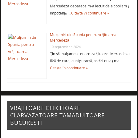
Mercedeza deoarece m-a lecuit de alcoolism şi
impotenţă, …
Citește în continuare »
Mulţumiri din Spania pentru vrăjitoarea
Mercedeza
10 septembrie 2024
Ţin să mulţumesc enorm vrăjitoarei Mercedeza
fără de care, cu siguranţă, astăzi nu aş mai …
Citește în continuare »
VRAJITOARE GHICITOARE
CLARVAZATOARE TAMADUITOARE
BUCURESTI