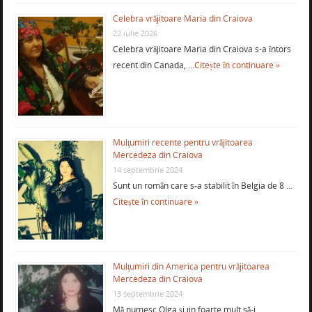
Celebra vrăjitoare Maria din Craiova
22 iulie 2026
Celebra vrăjitoare Maria din Craiova s-a întors
recent din Canada, …
Citește în continuare »
Mulţumiri recente pentru vrăjitoarea
Mercedeza din Craiova
14 septembrie 2024
Sunt un român care s-a stabilit în Belgia de 8 …
Citește în continuare »
Mulţumiri din America pentru vrăjitoarea
Mercedeza din Craiova
13 septembrie 2024
Mă numesc Olga şi ţin foarte mult să-i