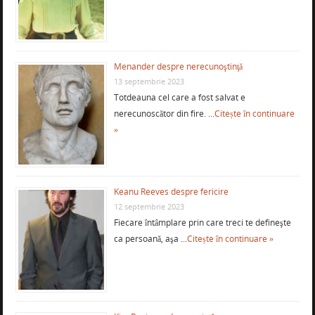
Menander despre nerecunoştinţă
13 septembrie 2023
Totdeauna cel care a fost salvat e
nerecunoscător din fire. …
Citește în continuare
»
Keanu Reeves despre fericire
12 septembrie 2023
Fiecare întâmplare prin care treci te defineşte
ca persoană, aşa …
Citește în continuare »