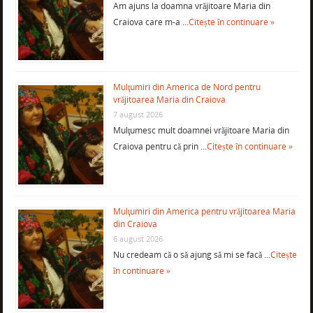
Am ajuns la doamna vrăjitoare Maria din
Craiova care m-a …
Citește în continuare »
Mulţumiri din America de Nord pentru
vrăjitoarea Maria din Craiova
7 august 2026
Mulţumesc mult doamnei vrăjitoare Maria din
Craiova pentru că prin …
Citește în continuare »
Mulţumiri din America pentru vrăjitoarea Maria
din Craiova
6 august 2026
Nu credeam că o să ajung să mi se facă …
Citește
în continuare »