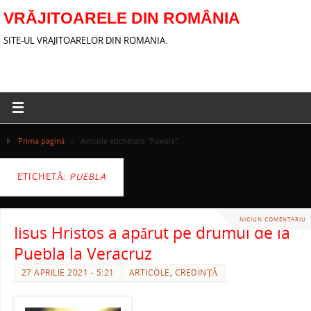
VRĂJITOARELE DIN ROMÂNIA
SITE-UL VRAJITOARELOR DIN ROMANIA.
Prima pagină
»
Articole etichetate "Puebla"
ETICHETĂ:
PUEBLA
NICIUN COMENTARIU
Iisus Hristos a apărut pe drumul de la
Puebla la Veracruz
27 APRILIE 2021 - 5:21
ARTICOLE
,
CREDINȚĂ