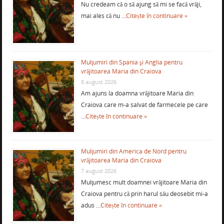
Nu credeam că o să ajung să mi se facă vrăji,
mai ales că nu …
Citește în continuare »
Mulţumiri din Spania şi Anglia pentru
vrăjitoarea Maria din Craiova
8 august 2026
Am ajuns la doamna vrăjitoare Maria din
Craiova care m-a salvat de farmecele pe care
…
Citește în continuare »
Mulţumiri din America de Nord pentru
vrăjitoarea Maria din Craiova
7 august 2026
Mulţumesc mult doamnei vrăjitoare Maria din
Craiova pentru că prin harul său deosebit mi-a
adus …
Citește în continuare »