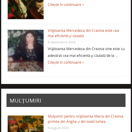
Citește în continuare »
Vrăjitoarea Mercedeza din Craiova este cea
mai eficientă şi căutată
9 septembrie 2024
Vrăjitoarea Mercedeza din Craiova vine este cu
adevărat cea mai eficientă şi căutată de la …
Citește în continuare »
MULȚUMIRI
Mulţumiri pentru vrăjitoarea Maria din Craiova
primite din Anglia și din toată lumea
9 august 2026