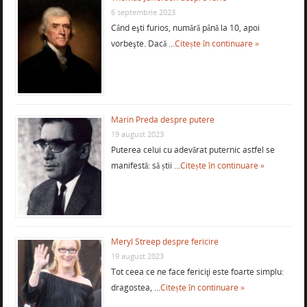
6 septembrie 2023
Când eşti furios, numără până la 10, apoi
vorbeşte. Dacă …
Citește în continuare »
Marin Preda despre putere
19 august 2023
Puterea celui cu adevărat puternic astfel se
manifestă: să știi …
Citește în continuare »
Meryl Streep despre fericire
19 august 2023
Tot ceea ce ne face fericiţi este foarte simplu:
dragostea, …
Citește în continuare »