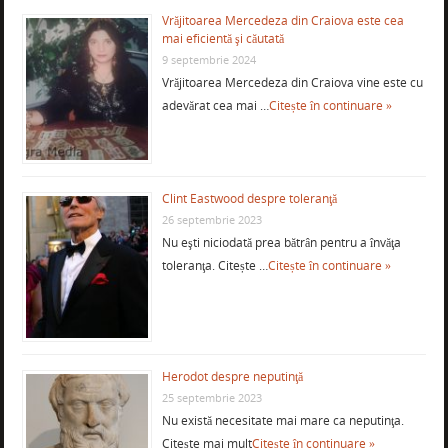
Vrăjitoarea Mercedeza din Craiova este cea
mai eficientă şi căutată
9 septembrie 2024
Vrăjitoarea Mercedeza din Craiova vine este cu
adevărat cea mai …
Citește în continuare »
Clint Eastwood despre toleranţă
26 septembrie 2023
Nu eşti niciodată prea bătrân pentru a învăţa
toleranţa. Citește …
Citește în continuare »
Herodot despre neputinţă
25 septembrie 2023
Nu există necesitate mai mare ca neputinţa.
Citește mai mult
Citește în continuare »