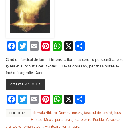
F
T
E
Pi
W
X
P
a
w
m
nt
h
ar
Când un fascicul de lumină intensă a iluminat cerul, o persoană care se
c
itt
ai
er
at
ta
găsea în autobuz a cerut șoferului să se oprească, pentru a putea să
e
er
l
e
s
je
facă o fotografie. Dar»
b
st
A
a
CITEȘTE MAI MULT
o
p
ză
F
T
E
Pi
W
X
P
o
p
a
w
m
nt
h
ar
k
dezvaluiribiz.ro
,
Domnul nostru
,
fascicul de lumină
,
Iisus
ETICHETAT
c
itt
ai
er
at
ta
Hristos
,
Mexic
,
portalulvrajitoarelor.ro
,
Puebla
,
Veracruz
,
e
er
l
e
s
je
vrajitoare-romania.com
,
vrajitoare-romania.ro
,