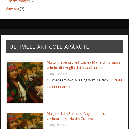
Turism magic
(5)
Vampiri
(2)
ULTIMELE ARTICOLE APĂRUTE
Mulţumiri pentru vrăjitoarea Maria din Craiova
primite din Anglia și din toată lumea
9 august 2026
Nu credeam că o să ajung să mi se facă …
Citește
în continuare »
Mulţumiri din Spania şi Anglia pentru
vrăjitoarea Maria din Craiova
8 august 2026