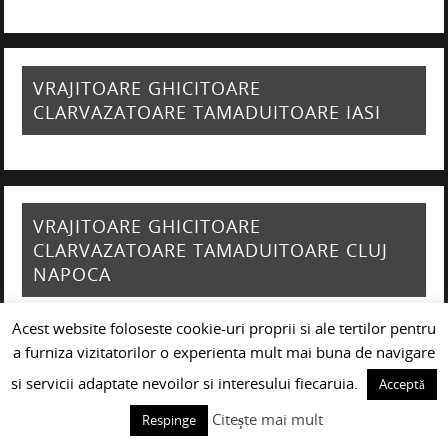
VRAJITOARE GHICITOARE
CLARVAZATOARE TAMADUITOARE IASI
VRAJITOARE GHICITOARE
CLARVAZATOARE TAMADUITOARE CLUJ
NAPOCA
Acest website foloseste cookie-uri proprii si ale tertilor pentru
a furniza vizitatorilor o experienta mult mai buna de navigare
si servicii adaptate nevoilor si interesului fiecaruia.
Acceptă
VRAJITOARE GHICITOARE
CLARVAZATOARE TAMADUITOARE
Citește mai mult
Respinge
GIURGIU