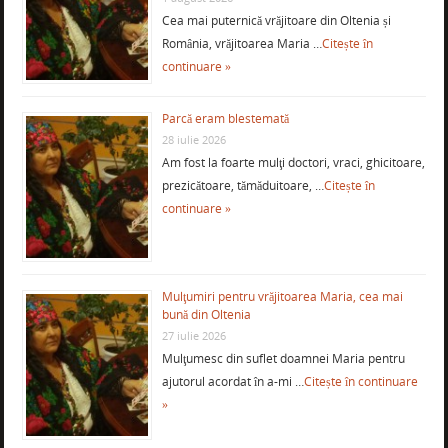
Cea mai puternică vrăjitoare din Oltenia și
România, vrăjitoarea Maria …
Citește în
continuare »
Parcă eram blestemată
28 iulie 2026
Am fost la foarte mulţi doctori, vraci, ghicitoare,
prezicătoare, tămăduitoare, …
Citește în
continuare »
Mulţumiri pentru vrăjitoarea Maria, cea mai
bună din Oltenia
27 iulie 2026
Mulţumesc din suflet doamnei Maria pentru
ajutorul acordat în a-mi …
Citește în continuare
»