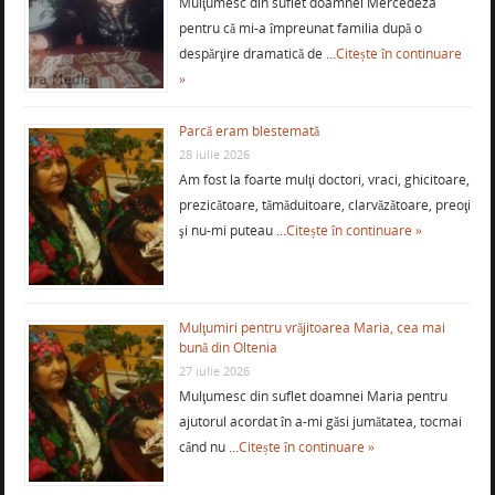
Mulţumesc din suflet doamnei Mercedeza
pentru că mi-a împreunat familia după o
despărţire dramatică de …
Citește în continuare
»
Parcă eram blestemată
28 iulie 2026
Am fost la foarte mulţi doctori, vraci, ghicitoare,
prezicătoare, tămăduitoare, clarvăzătoare, preoţi
şi nu-mi puteau …
Citește în continuare »
Mulţumiri pentru vrăjitoarea Maria, cea mai
bună din Oltenia
27 iulie 2026
Mulţumesc din suflet doamnei Maria pentru
ajutorul acordat în a-mi găsi jumătatea, tocmai
când nu …
Citește în continuare »