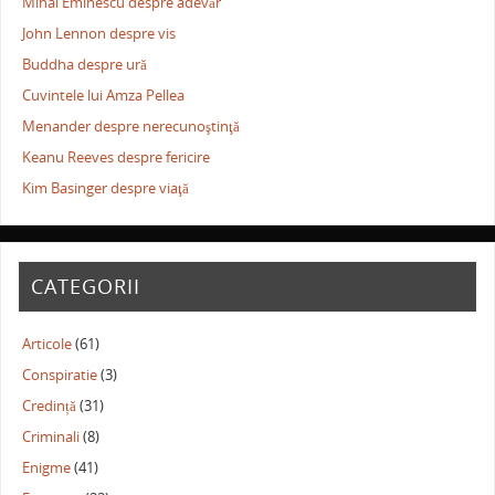
Mihai Eminescu despre adevăr
John Lennon despre vis
Buddha despre ură
Cuvintele lui Amza Pellea
Menander despre nerecunoştinţă
Keanu Reeves despre fericire
Kim Basinger despre viaţă
CATEGORII
Articole
(61)
Conspiratie
(3)
Credință
(31)
Criminali
(8)
Enigme
(41)