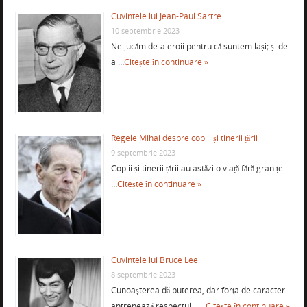
Cuvintele lui Jean-Paul Sartre
10 septembrie 2023
Ne jucăm de-a eroii pentru că suntem lași; și de-
a …
Citește în continuare »
Regele Mihai despre copiii și tinerii țării
9 septembrie 2023
Copiii și tinerii țării au astăzi o viață fără granițe.
…
Citește în continuare »
Cuvintele lui Bruce Lee
8 septembrie 2023
Cunoaşterea dă puterea, dar forţa de caracter
antrenează respectul. …
Citește în continuare »