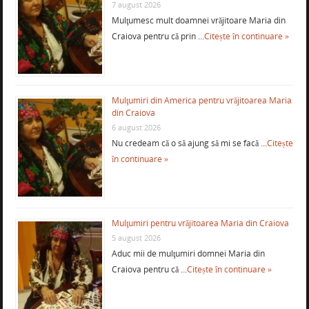
7 august 2026
Mulţumesc mult doamnei vrăjitoare Maria din
Craiova pentru că prin …
Citește în continuare »
Mulţumiri din America pentru vrăjitoarea Maria
din Craiova
6 august 2026
Nu credeam că o să ajung să mi se facă …
Citește
în continuare »
Mulţumiri pentru vrăjitoarea Maria din Craiova
5 august 2026
Aduc mii de mulţumiri domnei Maria din
Craiova pentru că …
Citește în continuare »