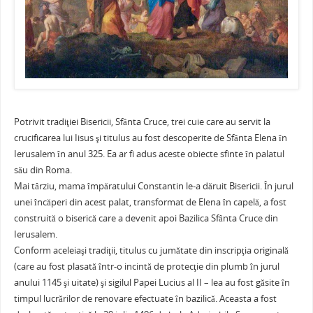
Potrivit tradiţiei Bisericii, Sfânta Cruce, trei cuie care au servit la
crucificarea lui Iisus şi titulus au fost descoperite de Sfânta Elena în
Ierusalem în anul 325. Ea ar fi adus aceste obiecte sfinte în palatul
său din Roma.
Mai târziu, mama împăratului Constantin le-a dăruit Bisericii. În jurul
unei încăperi din acest palat, transformat de Elena în capelă, a fost
construită o biserică care a devenit apoi Bazilica Sfânta Cruce din
Ierusalem.
Conform aceleiaşi tradiţii, titulus cu jumătate din inscripţia originală
(care au fost plasată într-o incintă de protecţie din plumb în jurul
anului 1145 şi uitate) şi sigilul Papei Lucius al II – lea au fost găsite în
timpul lucrărilor de renovare efectuate în bazilică. Aceasta a fost