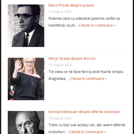
Marin Preda despre putere
19 august 2023
Puterea celui cu adevărat puternic astfel se
manifestă: să știi …
Citește în continuare »
Meryl Streep despre fericire
19 august 2023
Tot ceea ce ne face fericiţi este foarte simplu:
dragostea, …
Citește în continuare »
Konrad Adenauer despre diferite orizonturi
18 august 2023
Trăim cu toții sub același cer, dar avem diferite
orizonturi. …
Citește în continuare »