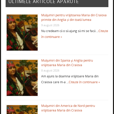
ULTIMELE ARTICOLE APĂRUTE
Mulţumiri pentru vrăjitoarea Maria din Craiova
primite din Anglia și din toată lumea
9 august 2026
Nu credeam că o să ajung să mi se facă …
Citește
în continuare »
Mulţumiri din Spania şi Anglia pentru
vrăjitoarea Maria din Craiova
8 august 2026
Am ajuns la doamna vrăjitoare Maria din
Craiova care m-a …
Citește în continuare »
Mulţumiri din America de Nord pentru
vrăjitoarea Maria din Craiova