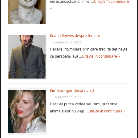
nerecunoscător din fire. …
Citește în continuare
»
Keanu Reeves despre fericire
12 septembrie 2023
Fiecare întâmplare prin care treci te defineşte
ca persoană, aşa …
Citește în continuare »
Kim Basinger despre viaţă
11 septembrie 2023
Dacă aţi putea vedea sau simţi suferinţa
animaleleor nu v-aţi …
Citește în continuare »