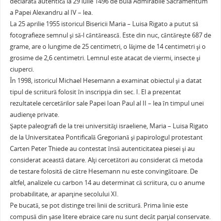
declarată autentică la 29 iulie 1496 de bula Admirabile Sacramentum
a Papei Alexandru al IV – lea.
La 25 aprilie 1955 istoricul Bisericii Maria – Luisa Rigato a putut să
fotografieze semnul şi să-l cântărească. Este din nuc, cântăreşte 687 de
grame, are o lungime de 25 centimetri, o lăţime de 14 centimetri şi o
grosime de 2,6 centimetri. Lemnul este atacat de viermi, insecte şi
ciuperci.
În 1998, istoricul Michael Hesemann a examinat obiectul şi a datat
tipul de scriitură folosit în inscripţia din sec. I. El a prezentat
rezultatele cercetărilor sale Papei Ioan Paul al II – lea în timpul unei
audienţe private.
Şapte paleografi de la trei universităţi israeliene, Maria – Luisa Rigato
de la Universitatea Pontificală Gregoriană şi papirologul protestant
Carten Peter Thiede au contestat însă autenticitatea piesei şi au
considerat această datare. Alţi cercetători au considerat că metoda
de testare folosită de către Hesemann nu este convingătoare. De
altfel, analizele cu carbon 14 au determinat că scriitura, cu o anume
probabilitate, ar aparţine secolului XI.
Pe bucată, se pot distinge trei linii de scriitură. Prima linie este
compusă din şase litere ebraice care nu sunt decât parţial conservate.