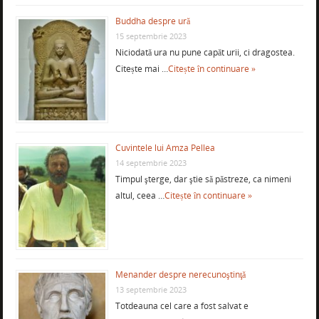
Buddha despre ură
15 septembrie 2023
Niciodată ura nu pune capăt urii, ci dragostea.
Citește mai …
Citește în continuare »
Cuvintele lui Amza Pellea
14 septembrie 2023
Timpul şterge, dar ştie să păstreze, ca nimeni
altul, ceea …
Citește în continuare »
Menander despre nerecunoştinţă
13 septembrie 2023
Totdeauna cel care a fost salvat e