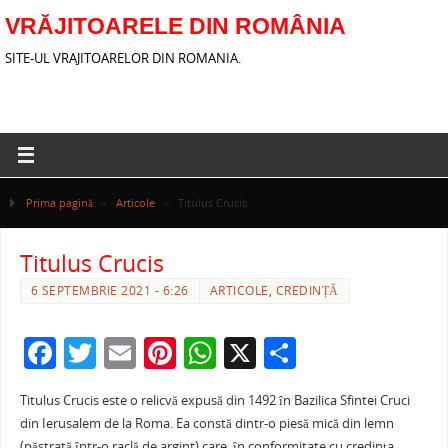
VRĂJITOARELE DIN ROMÂNIA
SITE-UL VRAJITOARELOR DIN ROMANIA.
Prima pagină
»
Articole
»
Titulus Crucis
Titulus Crucis
6 SEPTEMBRIE 2021 - 6:26
ARTICOLE
,
CREDINȚĂ
F
T
E
Pi
W
X
P
a
w
m
nt
h
ar
Titulus Crucis este o relicvă expusă din 1492 în Bazilica Sfintei Cruci
c
itt
ai
er
at
ta
din Ierusalem de la Roma. Ea constă dintr-o piesă mică din lemn
(păstrată într-o raclă de argint) care, în conformitate cu credinţa