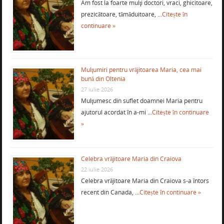
Am fost la foarte mulţi doctori, vraci, ghicitoare,
prezicătoare, tămăduitoare, …
Citește în
continuare »
Mulţumiri pentru vrăjitoarea Maria, cea mai
bună din Oltenia
27 iulie 2026
Mulţumesc din suflet doamnei Maria pentru
ajutorul acordat în a-mi …
Citește în continuare
»
Celebra vrăjitoare Maria din Craiova
22 iulie 2026
Celebra vrăjitoare Maria din Craiova s-a întors
recent din Canada, …
Citește în continuare »