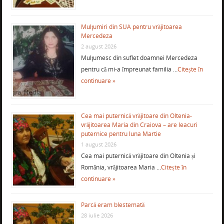
Mulţumiri din SUA pentru vrăjitoarea
Mercedeza
2 august 2026
Mulţumesc din suflet doamnei Mercedeza
pentru că mi-a împreunat familia …
Citește în
continuare »
Cea mai puternică vrăjitoare din Oltenia-
vrăjitoarea Maria din Craiova – are leacuri
puternice pentru luna Martie
1 august 2026
Cea mai puternică vrăjitoare din Oltenia și
România, vrăjitoarea Maria …
Citește în
continuare »
Parcă eram blestemată
28 iulie 2026