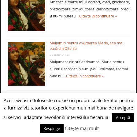
Am fost la foarte mulţi doctori, vraci, ghicitoare,
prezicătoare, tămăduitoare, clarvăzătoare, preoţi
şi nu-mi puteau …
Citește în continuare »
Mulţumiri pentru vrăjitoarea Maria, cea mai
bună din Oltenia
27 iulie 2026
Mulţumesc din suflet doamnei Maria pentru
ajutorul acordat în a-mi găsi jumătatea, tocmai
când nu …
Citește în continuare »
Mulţumiri recente pentru vrăjitoarea
Acest website foloseste cookie-uri proprii si ale tertilor pentru
Mercedeza din Craiova
a furniza vizitatorilor o experienta mult mai buna de navigare
14 septembrie 2024
Sunt un român care s-a stabilit în Belgia de 8
si servicii adaptate nevoilor si interesului fiecaruia.
Acceptă
ani. Aici am cunoscut o …
Citește în continuare »
Citește mai mult
Respinge