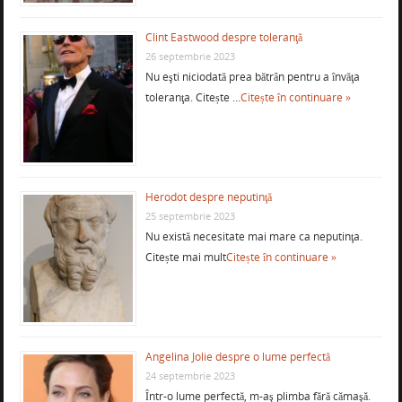
Clint Eastwood despre toleranţă
26 septembrie 2023
Nu eşti niciodată prea bătrân pentru a învăţa
toleranţa. Citește …
Citește în continuare »
Herodot despre neputinţă
25 septembrie 2023
Nu există necesitate mai mare ca neputinţa.
Citește mai mult
Citește în continuare »
Angelina Jolie despre o lume perfectă
24 septembrie 2023
Într-o lume perfectă, m-aş plimba fără cămaşă.