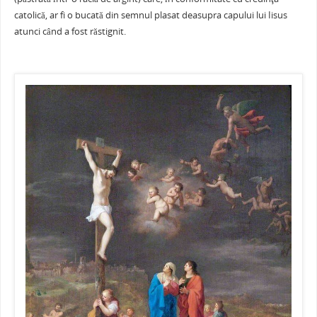
e
er
l
e
s
je
b
st
A
a
catolică, ar fi o bucată din semnul plasat deasupra capului lui Iisus
atunci când a fost răstignit.
o
p
ză
o
p
k