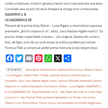
Liniile următoare, scrise în greacă şi latină sunt însă păstrate mai bine.
Cuvintele care se pot citi de la dreapta la stânga sunt următoarele:
NAZAPENY Σ B
US NAZARENUS RE
Plecând de la prima linie, Maria – Luisa Rigato a reconstituit expresia
arameană „Jeschu nazara m m”, adică „Iisus Nazara regele vostru”. Ea
ţine loc drept copie fidelă a titulus – ului original. Acesta din urmă a
fost, de fapt, scris de un scrib evreu la ordinul prefectului roman
Pontius Pilat şi constituie astfel prima mărturie scrisă despre Iisus.
F
T
E
Pi
W
X
P
a
w
m
nt
h
ar
ETICHETAT
Admirabile Sacramentum
,
Bazilica Sfintei Cruci
,
Bisericii Maria
c
itt
ai
er
at
ta
– Luisa Rigato
,
Carten Peter Thiede
,
credinţa catolică
,
dezvaluiribiz.ro
,
e
er
l
e
s
je
Ierusalem
,
Iisus
,
Iisus Nazara regele vostru
,
istoricul Michael Hesemann
,
Jeschu
b
st
A
a
nazara m m
,
mama împăratului Constantin
,
Maria – Luisa Rigato
,
NAZAPENY Σ
B US NAZARENUS RE
,
Papa Alexandru al IV – lea
,
Papa Ioan Paul al II-lea
,
Papa
o
p
ză
Lucius al II – lea
,
Pontius Pilat
,
portalulvrajitoarelor.ro
,
Roma
,
scrib evreu
,
o
p
Sfanta Cruce
,
Sfânta Elena
,
Titulus Crucis
,
Universitatea Pontificală Gregoriană
,