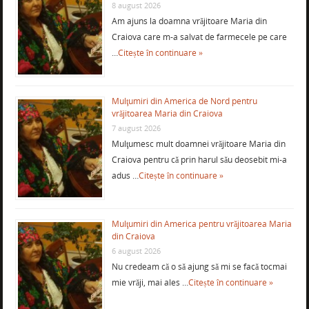
8 august 2026
Am ajuns la doamna vrăjitoare Maria din
Craiova care m-a salvat de farmecele pe care
…
Citește în continuare »
Mulţumiri din America de Nord pentru
vrăjitoarea Maria din Craiova
7 august 2026
Mulţumesc mult doamnei vrăjitoare Maria din
Craiova pentru că prin harul său deosebit mi-a
adus …
Citește în continuare »
Mulţumiri din America pentru vrăjitoarea Maria
din Craiova
6 august 2026
Nu credeam că o să ajung să mi se facă tocmai
mie vrăji, mai ales …
Citește în continuare »