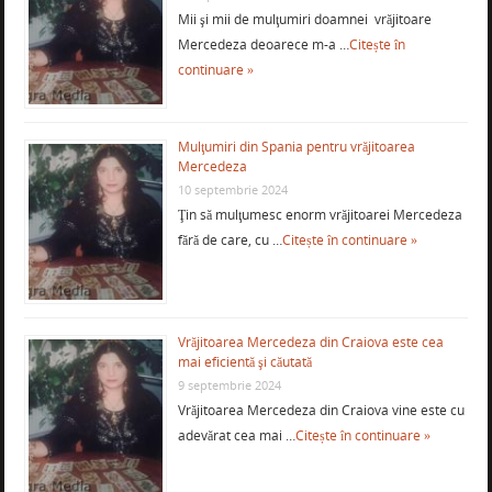
Mii şi mii de mulţumiri doamnei vrăjitoare
Mercedeza deoarece m-a …
Citește în
continuare »
Mulţumiri din Spania pentru vrăjitoarea
Mercedeza
10 septembrie 2024
Ţin să mulţumesc enorm vrăjitoarei Mercedeza
fără de care, cu …
Citește în continuare »
Vrăjitoarea Mercedeza din Craiova este cea
mai eficientă şi căutată
9 septembrie 2024
Vrăjitoarea Mercedeza din Craiova vine este cu
adevărat cea mai …
Citește în continuare »