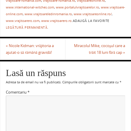
vrajitoare-romania.com
,
vrajitoare-romania.ro
,
vrajitoareonline.ro
,
k
www.international-witches.com
,
www.portalulvrajitoarelor.ro
,
www.vrajitoare-
online.com
,
www.vrajitoareledinromania.ro
,
www.vrajitoareonline.ro/
,
www.vrajitoarero.com
,
www.vrajitoarero.ro
.
ADAUGĂ LA FAVORITE
LEGĂTURĂ PERMANENTĂ
.
«
Nicole Kidman: vrăjitoria a
Miracolul Mike, cocoşul care a
ajutat-o să rămână gravidă!
trăit 18 luni fără cap
»
Lasă un răspuns
Adresa ta de email nu va fi publicată.
Câmpurile obligatorii sunt marcate cu
*
Comentariu
*