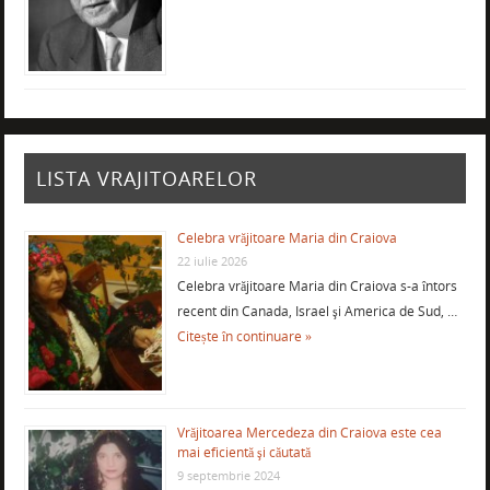
LISTA VRAJITOARELOR
Celebra vrăjitoare Maria din Craiova
22 iulie 2026
Celebra vrăjitoare Maria din Craiova s-a întors
recent din Canada, Israel şi America de Sud, …
Citește în continuare »
Vrăjitoarea Mercedeza din Craiova este cea
mai eficientă şi căutată
9 septembrie 2024