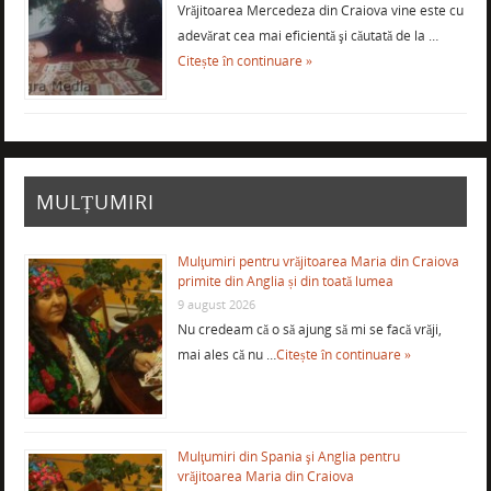
Vrăjitoarea Mercedeza din Craiova vine este cu
adevărat cea mai eficientă şi căutată de la …
Citește în continuare »
MULȚUMIRI
Mulţumiri pentru vrăjitoarea Maria din Craiova
primite din Anglia și din toată lumea
9 august 2026
Nu credeam că o să ajung să mi se facă vrăji,
mai ales că nu …
Citește în continuare »
Mulţumiri din Spania şi Anglia pentru
vrăjitoarea Maria din Craiova