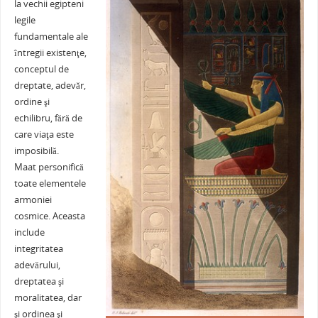
la vechii egipteni
e
er
l
e
s
je
legile
b
st
A
a
fundamentale ale
întregii existenţe,
o
p
ză
conceptul de
o
p
dreptate, adevăr,
ordine şi
k
echilibru, fără de
care viaţa este
imposibilă.
Maat personifică
toate elementele
armoniei
cosmice. Aceasta
include
integritatea
adevărului,
dreptatea şi
moralitatea, dar
şi ordinea şi