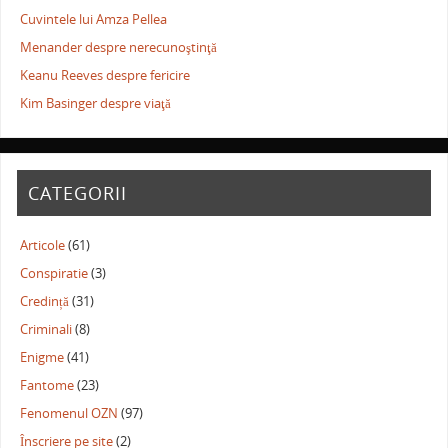
Cuvintele lui Amza Pellea
Menander despre nerecunoştinţă
Keanu Reeves despre fericire
Kim Basinger despre viaţă
CATEGORII
Articole
(61)
Conspiratie
(3)
Credință
(31)
Criminali
(8)
Enigme
(41)
Fantome
(23)
Fenomenul OZN
(97)
Înscriere pe site
(2)