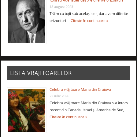
Konrad Adenauer despre diferite orizonturi
18 august 2023
Trăim cu toții sub același cer, dar avem diferite
orizonturi. …
Citește în continuare »
LISTA VRAJITOARELOR
Celebra vrăjitoare Maria din Craiova
22 iulie 2026
Celebra vrăjitoare Maria din Craiova s-a întors
recent din Canada, Israel şi America de Sud, …
Citește în continuare »