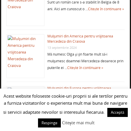
Sunt un român care s-a stabilit în Belgia de 8
ani. Aici am cunoscut o …
Citește în continuare »
Mulţumiri din America pentru vrăjitoarea
Mercedeza din Craiova
13 septembrie 2024
Mă numesc Olga şi ţin foarte mult să-i
mulţumesc doamnei Mercedeza deoarece prin
puterile ei …
Citește în continuare »
Mulţumiri din Europa pentru vrăjitoarea
Mercedeza
Acest website foloseste cookie-uri proprii si ale tertilor pentru
12 septembrie 2024
a furniza vizitatorilor o experienta mult mai buna de navigare
Mii şi mii de mulţumiri doamnei vrăjitoare
si servicii adaptate nevoilor si interesului fiecaruia.
Acceptă
Mercedeza deoarece m-a lecuit de alcoolism şi
impotenţă, …
Citește în continuare »
Citește mai mult
Respinge