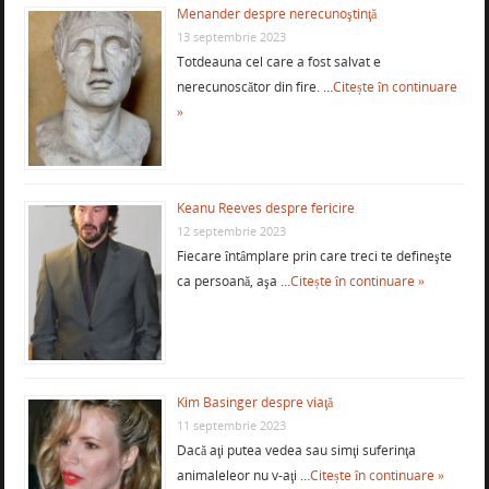
Menander despre nerecunoştinţă
13 septembrie 2023
Totdeauna cel care a fost salvat e
nerecunoscător din fire. …
Citește în continuare
»
Keanu Reeves despre fericire
12 septembrie 2023
Fiecare întâmplare prin care treci te defineşte
ca persoană, aşa …
Citește în continuare »
Kim Basinger despre viaţă
11 septembrie 2023
Dacă aţi putea vedea sau simţi suferinţa
animaleleor nu v-aţi …
Citește în continuare »