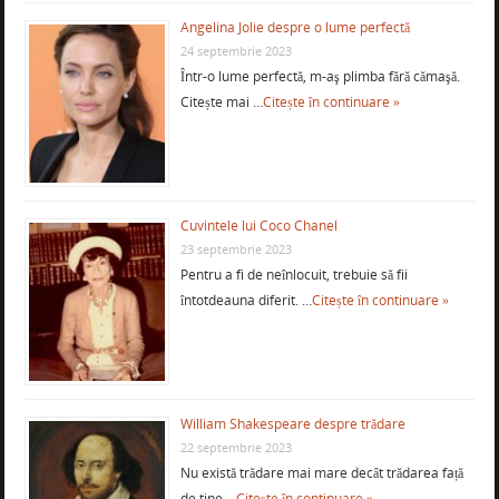
Angelina Jolie despre o lume perfectă
24 septembrie 2023
Într-o lume perfectă, m-aş plimba fără cămaşă.
Citește mai …
Citește în continuare »
Cuvintele lui Coco Chanel
23 septembrie 2023
Pentru a fi de neînlocuit, trebuie să fii
întotdeauna diferit. …
Citește în continuare »
William Shakespeare despre trădare
22 septembrie 2023
Nu există trădare mai mare decât trădarea față
de tine …
Citește în continuare »