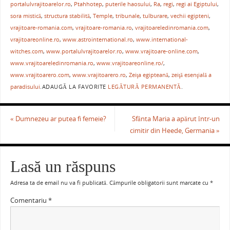
portalulvrajitoarelor.ro
,
Ptahhotep
,
puterile haosului
,
Ra
,
regi
,
regi ai Egiptului
,
o
p
ză
sora mistică
,
structura stabilită
,
Temple
,
tribunale
,
tulburare
,
vechii egipteni
,
o
p
vrajitoare-romania.com
,
vrajitoare-romania.ro
,
vrajitoareledinromania.com
,
vrajitoareonline.ro
,
www.astrointernational.ro
,
www.international-
k
witches.com
,
www.portalulvrajitoarelor.ro
,
www.vrajitoare-online.com
,
www.vrajitoareledinromania.ro
,
www.vrajitoareonline.ro/
,
www.vrajitoarero.com
,
www.vrajitoarero.ro
,
Zeiţa egipteană
,
zeiţă esenţială a
paradisului
.
ADAUGĂ LA FAVORITE
LEGĂTURĂ PERMANENTĂ
.
«
Dumnezeu ar putea fi femeie?
Sfânta Maria a apărut într-un
cimitir din Heede, Germania
»
Lasă un răspuns
Adresa ta de email nu va fi publicată.
Câmpurile obligatorii sunt marcate cu
*
Comentariu
*