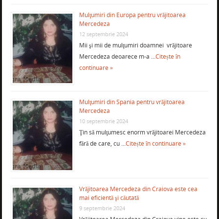
Mulţumiri din Europa pentru vrăjitoarea
Mercedeza
12 septembrie 2024
Mii şi mii de mulţumiri doamnei vrăjitoare
Mercedeza deoarece m-a …
Citește în
continuare »
Mulţumiri din Spania pentru vrăjitoarea
Mercedeza
10 septembrie 2024
Ţin să mulţumesc enorm vrăjitoarei Mercedeza
fără de care, cu …
Citește în continuare »
Vrăjitoarea Mercedeza din Craiova este cea
mai eficientă şi căutată
9 septembrie 2024