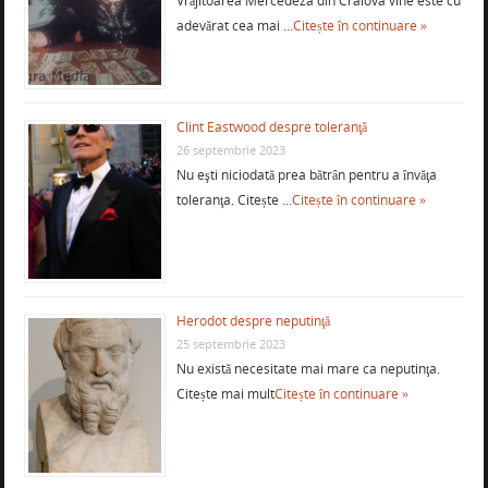
Vrăjitoarea Mercedeza din Craiova vine este cu
adevărat cea mai …
Citește în continuare »
Clint Eastwood despre toleranţă
26 septembrie 2023
Nu eşti niciodată prea bătrân pentru a învăţa
toleranţa. Citește …
Citește în continuare »
Herodot despre neputinţă
25 septembrie 2023
Nu există necesitate mai mare ca neputinţa.
Citește mai mult
Citește în continuare »