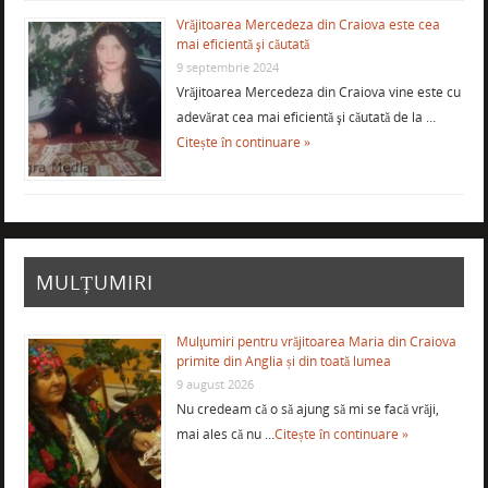
Vrăjitoarea Mercedeza din Craiova este cea
mai eficientă şi căutată
9 septembrie 2024
Vrăjitoarea Mercedeza din Craiova vine este cu
adevărat cea mai eficientă şi căutată de la …
Citește în continuare »
MULȚUMIRI
Mulţumiri pentru vrăjitoarea Maria din Craiova
primite din Anglia și din toată lumea
9 august 2026
Nu credeam că o să ajung să mi se facă vrăji,
mai ales că nu …
Citește în continuare »