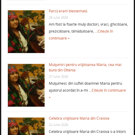
Parcă eram blestemată
28 iulie 2026
Am fost la foarte mulţi doctori, vraci, ghicitoare,
prezicătoare, tămăduitoare, …
Citește în
continuare »
Mulţumiri pentru vrăjitoarea Maria, cea mai
bună din Oltenia
27 iulie 2026
Mulţumesc din suflet doamnei Maria pentru
ajutorul acordat în a-mi …
Citește în continuare
»
Celebra vrăjitoare Maria din Craiova
22 iulie 2026
Celebra vrăjitoare Maria din Craiova s-a întors