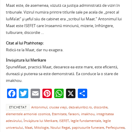
Maat este, de asemenea, văzută ca justiţia administrată de viziri în
tribunale. Vizirul număra printre titlurile sale pe acela de „preot al
luiMa’at” şi şeful său de cabinet era „scribul lui Maat.” Antonimul lui
Maat este ISEFET care înseamnă minciună, mizerie, înfrângere,
tulburare, discordie …
Citat al lui Ptahhotep:
Ridică-te la Maat, dar nu exagera.
Învăţătura lui Merikare
SpuneMaat, practică Maat, deoarece ea este mare, este eficientă,
durează şi puterea sa este demonstrată. Ea conduce la o stare de
imakhou.
F
T
E
Pi
W
X
P
a
w
m
nt
h
ar
ETICHETAT
Antonimul
,
crucea vieţii
,
dezvaluiribiz.ro
,
discordie
,
c
itt
ai
er
at
ta
elementele armoniei cosmice
,
Eternitate
,
faraoni
,
imakhou
,
integritatea
e
er
l
e
s
je
adevărului
,
Învăţătura lui Merikare
,
ISEFET
,
legile fundamentale
,
legile
b
st
A
a
universului
,
Maat
,
Mitologie
,
Noului Regat
,
papirusurile funerare
,
Perfecţiunea
,