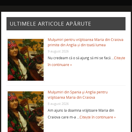
ULTIMELE ARTICOLE APĂRUTE
Mulţumiri pentru vrăjitoarea Maria din Craiova
primite din Anglia și din toată lumea
9 august 2026
Nu credeam că o să ajung să mi se facă …
Citește
în continuare »
Mulţumiri din Spania şi Anglia pentru
vrăjitoarea Maria din Craiova
8 august 2026
Am ajuns la doamna vrăjitoare Maria din
Craiova care m-a …
Citește în continuare »