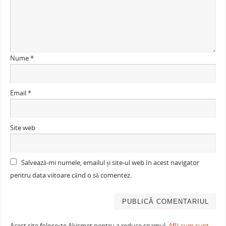
Nume
*
Email
*
Site web
Salvează-mi numele, emailul și site-ul web în acest navigator
pentru data viitoare când o să comentez.
Acest site folosește Akismet pentru a reduce spamul.
Află cum sunt