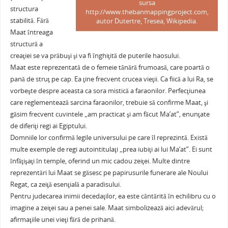
sursa
structura
http://www.thebanmappingproject.com,
stabilită. Fără
autor Dutertre, Tresea, Wikipedia.
Maat întreaga
structură a
creaţiei se va prăbuşi şi va fi înghiţită de puterile haosului.
Maat este reprezentată de o femeie tânără frumoasă, care poartă o
pană de struţ pe cap. Ea ţine frecvent crucea vieţii. Ca fiică a lui Ra, se
vorbeşte despre aceasta ca sora mistică a faraonilor. Perfecţiunea
care reglementează sarcina faraonilor, trebuie să confirme Maat, şi
găsim frecvent cuvintele „am practicat şi am făcut Ma’at”, enunţate
de diferiţi regi ai Egiptului.
Domniile lor confirmă legile universului pe care îl reprezintă. Există
multe exemple de regi autointitulaţi „prea iubiţi ai lui Ma’at”. Ei sunt
înfăţişaţi în temple, oferind un mic cadou zeiţei. Multe dintre
reprezentări lui Maat se găsesc pe papirusurile funerare ale Noului
Regat, ca zeiţă esenţială a paradisului.
Pentru judecarea inimii decedaţilor, ea este cântărită în echilibru cu o
imagine a zeiţei sau a penei sale. Maat simbolizează aici adevărul;
afirmaţiile unei vieţi fără de prihană.