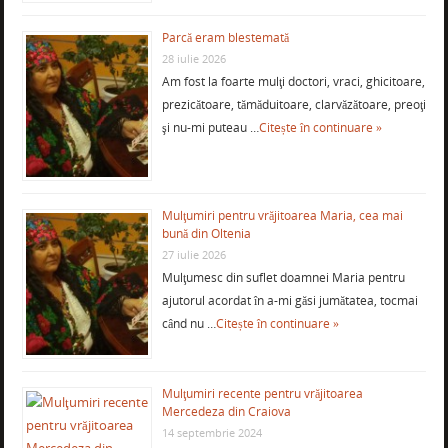
Parcă eram blestemată
28 iulie 2026
Am fost la foarte mulţi doctori, vraci, ghicitoare,
prezicătoare, tămăduitoare, clarvăzătoare, preoţi
şi nu-mi puteau …
Citește în continuare »
Mulţumiri pentru vrăjitoarea Maria, cea mai
bună din Oltenia
27 iulie 2026
Mulţumesc din suflet doamnei Maria pentru
ajutorul acordat în a-mi găsi jumătatea, tocmai
când nu …
Citește în continuare »
Mulţumiri recente pentru vrăjitoarea
Mercedeza din Craiova
14 septembrie 2024