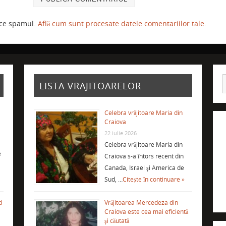
uce spamul.
Află cum sunt procesate datele comentariilor tale
.
LISTA VRAJITOARELOR
Celebra vrăjitoare Maria din
Craiova
22 iulie 2026
Celebra vrăjitoare Maria din
e
Craiova s-a întors recent din
Canada, Israel şi America de
Sud, …
Citește în continuare »
d
Vrăjitoarea Mercedeza din
Craiova este cea mai eficientă
şi căutată