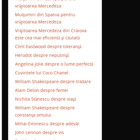
vrăjitoarea Mercedeza
Mulţumiri din Spania pentru
vrăjitoarea Mercedeza
Vrăjitoarea Mercedeza din Craiova
este cea mai eficientă şi căutată
Clint Eastwood despre toleranţă
Herodot despre neputinţă
Angelina Jolie despre o lume perfectă
Cuvintele lui Coco Chanel
William Shakespeare despre trădare
Alain Delon despre femei
Nichita Stănescu despre viaţă
William Shakespeare despre
constanţa omului
Mihai Eminescu despre adevăr
John Lennon despre vis