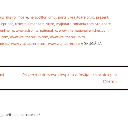
P
ar
luiribiz.ro
,
moare
,
nerăbdător
,
omul
,
portalulvrajitoarelor.ro
,
prezent
,
ta
urprinde
,
trăieşte
,
umanitate
,
viitor
,
vrajitoare-romania.com
,
vrajitoare-
je
eonline.ro
,
www.astrointernational.ro
,
www.international-witches.com
,
a
e.com
,
www.vrajitoareclub.com
,
www.vrajitoareclub.ro
,
ne.ro/
,
www.vrajitoarero.com
,
www.vrajitoarero.ro
.
ADAUGĂ LA
ză
mă
Proverb chinezesc desprea a învăţa să vorbim şi să
tăcem
»
igatorii sunt marcate cu
*