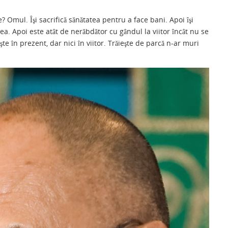
ar
Omul. Îşi sacrifică sănătatea pentru a face bani. Apoi îşi
ta
ea. Apoi este atât de nerăbdător cu gândul la viitor încât nu se
je
te în prezent, dar nici în viitor. Trăieşte de parcă n-ar muri
a
ză