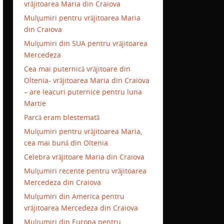
vrăjitoarea Maria din Craiova
Mulţumiri pentru vrăjitoarea Maria
din Craiova
Mulţumiri din SUA pentru vrăjitoarea
Mercedeza
Cea mai puternică vrăjitoare din
Oltenia- vrăjitoarea Maria din Craiova
– are leacuri puternice pentru luna
Martie
Parcă eram blestemată
Mulţumiri pentru vrăjitoarea Maria,
cea mai bună din Oltenia
Celebra vrăjitoare Maria din Craiova
Mulţumiri recente pentru vrăjitoarea
Mercedeza din Craiova
Mulţumiri din America pentru
vrăjitoarea Mercedeza din Craiova
Mulţumiri din Europa pentru