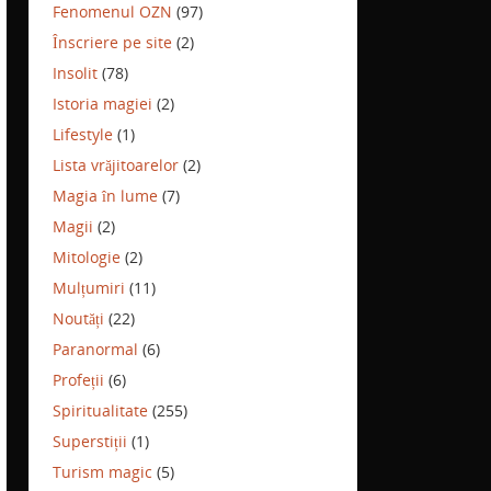
Fenomenul OZN
(97)
Înscriere pe site
(2)
Insolit
(78)
Istoria magiei
(2)
Lifestyle
(1)
Lista vrăjitoarelor
(2)
Magia în lume
(7)
Magii
(2)
Mitologie
(2)
Mulțumiri
(11)
Noutăți
(22)
Paranormal
(6)
Profeții
(6)
Spiritualitate
(255)
Superstiții
(1)
Turism magic
(5)