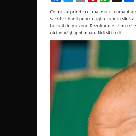
a
w
m
nt
h
Ce mă surprinde cel mai mult la umanitate? 
c
itt
ai
er
at
sacrifică banii pentru a-şi recupera sănătat
e
er
l
e
s
bucură de prezent. Rezultatul e că nu trăieş
b
st
A
niciodată şi apoi moare fără să fi trăit.
o
p
o
p
k