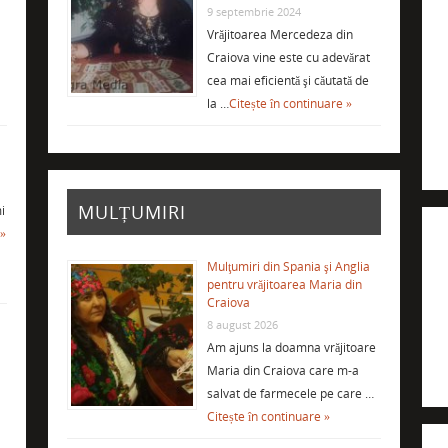
9 septembrie 2024
Vrăjitoarea Mercedeza din
Craiova vine este cu adevărat
cea mai eficientă şi căutată de
la …
Citește în continuare »
MULȚUMIRI
i
 »
Mulţumiri din Spania şi Anglia
pentru vrăjitoarea Maria din
Craiova
8 august 2026
Am ajuns la doamna vrăjitoare
Maria din Craiova care m-a
salvat de farmecele pe care …
Citește în continuare »