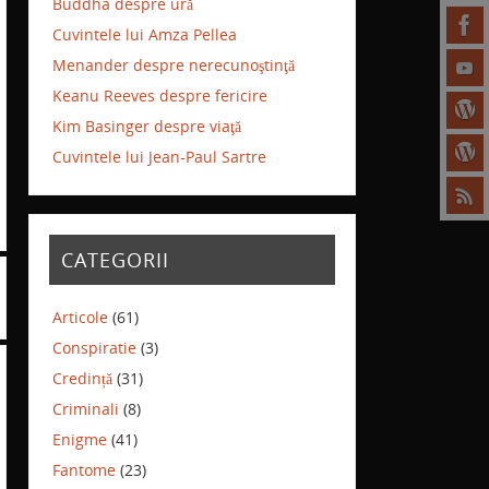
Buddha despre ură
Cuvintele lui Amza Pellea
Menander despre nerecunoştinţă
Keanu Reeves despre fericire
Kim Basinger despre viaţă
Cuvintele lui Jean-Paul Sartre
CATEGORII
Articole
(61)
Conspiratie
(3)
Credință
(31)
Criminali
(8)
Enigme
(41)
Fantome
(23)