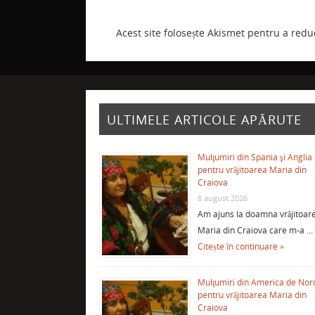
Acest site folosește Akismet pentru a red
ULTIMELE ARTICOLE APĂRUTE
Mulţumiri din Spania şi Anglia
pentru vrăjitoarea Maria din
Craiova
8 august 2026
Am ajuns la doamna vrăjitoar
Maria din Craiova care m-a …
Citește în continuare »
Mulţumiri din America de Nor
pentru vrăjitoarea Maria din
Craiova