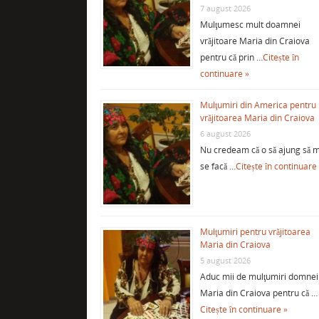
7 august 2026
Mulţumesc mult doamnei
vrăjitoare Maria din Craiova
pentru că prin …
Citește în
continuare »
Mulţumiri din America pentru
vrăjitoarea Maria din Craiova
6 august 2026
Nu credeam că o să ajung să m
se facă …
Citește în continuare
Mulţumiri pentru vrăjitoarea
Maria din Craiova
5 august 2026
Aduc mii de mulţumiri domnei
Maria din Craiova pentru că …
Citește în continuare »