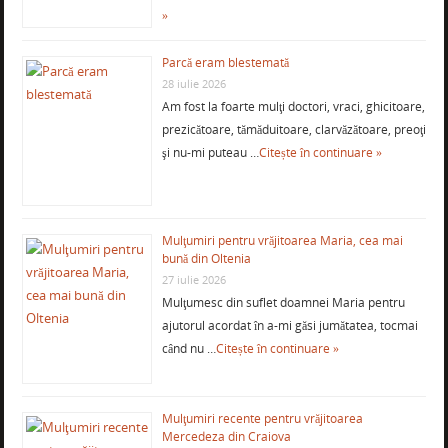
»
Parcă eram blestemată
28 iulie 2026
Am fost la foarte mulţi doctori, vraci, ghicitoare,
prezicătoare, tămăduitoare, clarvăzătoare, preoţi
şi nu-mi puteau …
Citește în continuare »
Mulţumiri pentru vrăjitoarea Maria, cea mai
bună din Oltenia
27 iulie 2026
Mulţumesc din suflet doamnei Maria pentru
ajutorul acordat în a-mi găsi jumătatea, tocmai
când nu …
Citește în continuare »
Mulţumiri recente pentru vrăjitoarea
Mercedeza din Craiova