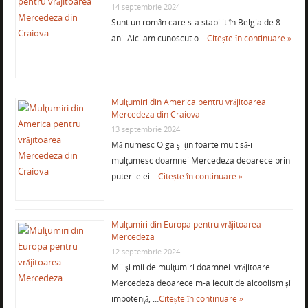
14 septembrie 2024
Sunt un român care s-a stabilit în Belgia de 8
ani. Aici am cunoscut o …
Citește în continuare »
Mulţumiri din America pentru vrăjitoarea
Mercedeza din Craiova
13 septembrie 2024
Mă numesc Olga şi ţin foarte mult să-i
mulţumesc doamnei Mercedeza deoarece prin
puterile ei …
Citește în continuare »
Mulţumiri din Europa pentru vrăjitoarea
Mercedeza
12 septembrie 2024
Mii şi mii de mulţumiri doamnei vrăjitoare
Mercedeza deoarece m-a lecuit de alcoolism şi
impotenţă, …
Citește în continuare »