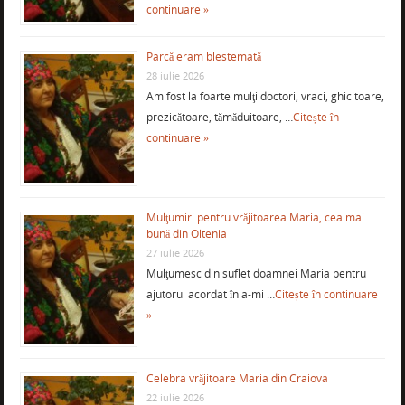
continuare »
Parcă eram blestemată
28 iulie 2026
Am fost la foarte mulţi doctori, vraci, ghicitoare,
prezicătoare, tămăduitoare, …
Citește în
continuare »
Mulţumiri pentru vrăjitoarea Maria, cea mai
bună din Oltenia
27 iulie 2026
Mulţumesc din suflet doamnei Maria pentru
ajutorul acordat în a-mi …
Citește în continuare
»
Celebra vrăjitoare Maria din Craiova
22 iulie 2026