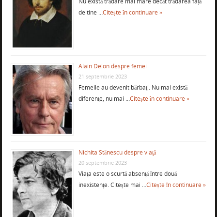
Nu există trădare mai mare decât trădarea față
de tine …
Citește în continuare »
Alain Delon despre femei
21 septembrie 2023
Femeile au devenit bărbaţi. Nu mai există
diferenţe, nu mai …
Citește în continuare »
Nichita Stănescu despre viaţă
20 septembrie 2023
Viaţa este o scurtă absenţă între două
inexistenţe. Citește mai …
Citește în continuare »