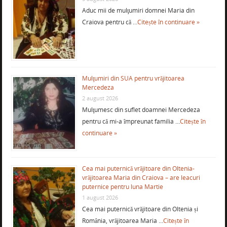
Aduc mii de mulţumiri domnei Maria din
Craiova pentru că …
Citește în continuare »
Mulţumiri din SUA pentru vrăjitoarea
Mercedeza
2 august 2026
Mulţumesc din suflet doamnei Mercedeza
pentru că mi-a împreunat familia …
Citește în
continuare »
Cea mai puternică vrăjitoare din Oltenia-
vrăjitoarea Maria din Craiova – are leacuri
puternice pentru luna Martie
1 august 2026
Cea mai puternică vrăjitoare din Oltenia și
România, vrăjitoarea Maria …
Citește în