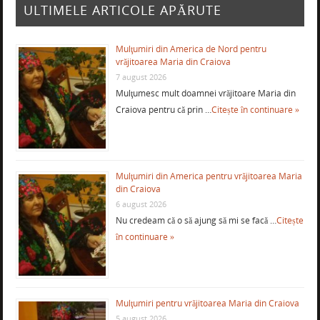
ULTIMELE ARTICOLE APĂRUTE
Mulţumiri din America de Nord pentru
vrăjitoarea Maria din Craiova
7 august 2026
Mulţumesc mult doamnei vrăjitoare Maria din
Craiova pentru că prin …
Citește în continuare »
Mulţumiri din America pentru vrăjitoarea Maria
din Craiova
6 august 2026
Nu credeam că o să ajung să mi se facă …
Citește
în continuare »
Mulţumiri pentru vrăjitoarea Maria din Craiova
5 august 2026