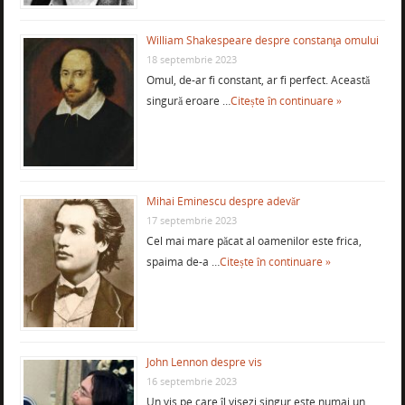
William Shakespeare despre constanţa omului
18 septembrie 2023
Omul, de-ar fi constant, ar fi perfect. Această
singură eroare …
Citește în continuare »
Mihai Eminescu despre adevăr
17 septembrie 2023
Cel mai mare păcat al oamenilor este frica,
spaima de-a …
Citește în continuare »
John Lennon despre vis
16 septembrie 2023
Un vis pe care îl visezi singur este numai un …