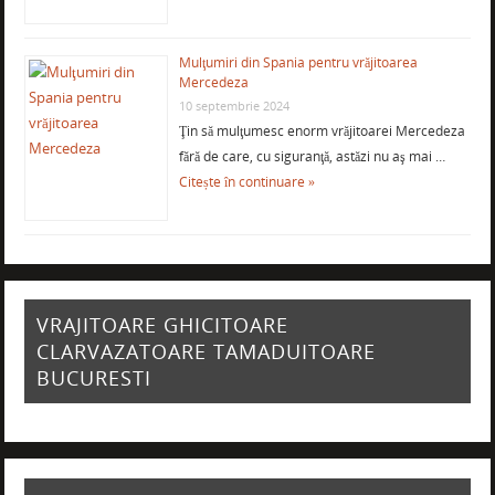
Mulţumiri din Spania pentru vrăjitoarea
Mercedeza
10 septembrie 2024
Ţin să mulţumesc enorm vrăjitoarei Mercedeza
fără de care, cu siguranţă, astăzi nu aş mai …
Citește în continuare »
VRAJITOARE GHICITOARE
CLARVAZATOARE TAMADUITOARE
BUCURESTI