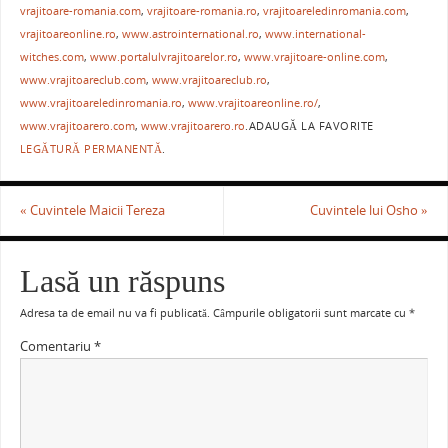
e
er
l
e
s
je
vrajitoare-romania.com
,
vrajitoare-romania.ro
,
vrajitoareledinromania.com
,
b
st
A
a
vrajitoareonline.ro
,
www.astrointernational.ro
,
www.international-
witches.com
,
www.portalulvrajitoarelor.ro
,
www.vrajitoare-online.com
,
o
p
ză
www.vrajitoareclub.com
,
www.vrajitoareclub.ro
,
o
p
www.vrajitoareledinromania.ro
,
www.vrajitoareonline.ro/
,
www.vrajitoarero.com
,
www.vrajitoarero.ro
.
ADAUGĂ LA FAVORITE
k
LEGĂTURĂ PERMANENTĂ
.
«
Cuvintele Maicii Tereza
Cuvintele lui Osho
»
Lasă un răspuns
Adresa ta de email nu va fi publicată.
Câmpurile obligatorii sunt marcate cu
*
Comentariu
*