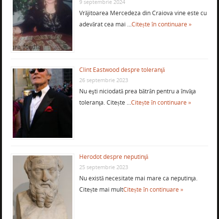
9 septembrie 2024
Vrăjitoarea Mercedeza din Craiova vine este cu
adevărat cea mai …
Citește în continuare »
Clint Eastwood despre toleranţă
26 septembrie 2023
Nu eşti niciodată prea bătrân pentru a învăţa
toleranţa. Citește …
Citește în continuare »
Herodot despre neputinţă
25 septembrie 2023
Nu există necesitate mai mare ca neputinţa.
Citește mai mult
Citește în continuare »