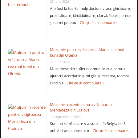
28 iulie 2026
Am fost la foarte mulţi doctori, vraci, ghicitoare,
prezicătoare, tămăduitoare, clarvăzătoare, preoţi
şi nu-mi puteau …
Citește în continuare »
Mulţumiri pentru vrăjitoarea Maria, cea mai
bună din Oltenia
27 iulie 2026
Mulţumesc din suflet doamnei Maria pentru
ajutorul acordat în a-mi găsi jumătatea, tocmai
când nu …
Citește în continuare »
Mulţumiri recente pentru vrăjitoarea
Mercedeza din Craiova
14 septembrie 2024
Sunt un român care s-a stabilit în Belgia de 8
ani. Aici am cunoscut o …
Citește în continuare »