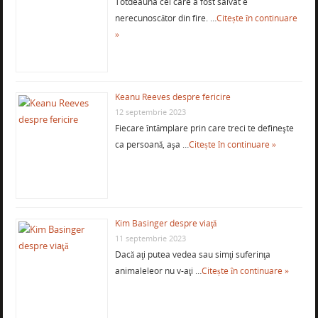
Totdeauna cel care a fost salvat e
nerecunoscător din fire. …
Citește în continuare
»
Keanu Reeves despre fericire
12 septembrie 2023
Fiecare întâmplare prin care treci te defineşte
ca persoană, aşa …
Citește în continuare »
Kim Basinger despre viaţă
11 septembrie 2023
Dacă aţi putea vedea sau simţi suferinţa
animaleleor nu v-aţi …
Citește în continuare »