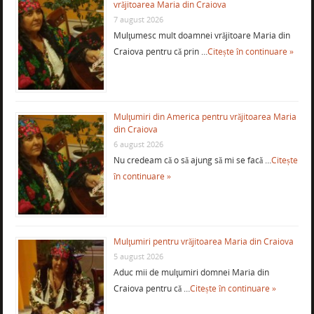
vrăjitoarea Maria din Craiova
7 august 2026
Mulţumesc mult doamnei vrăjitoare Maria din
Craiova pentru că prin …
Citește în continuare »
Mulţumiri din America pentru vrăjitoarea Maria
din Craiova
6 august 2026
Nu credeam că o să ajung să mi se facă …
Citește
în continuare »
Mulţumiri pentru vrăjitoarea Maria din Craiova
5 august 2026
Aduc mii de mulţumiri domnei Maria din
Craiova pentru că …
Citește în continuare »