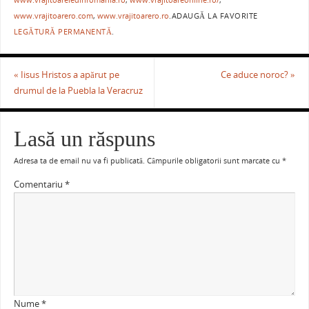
o
p
www.vrajitoareledinromania.ro
,
www.vrajitoareonline.ro/
,
www.vrajitoarero.com
,
www.vrajitoarero.ro
.
ADAUGĂ LA FAVORITE
k
LEGĂTURĂ PERMANENTĂ
.
«
Iisus Hristos a apărut pe
Ce aduce noroc?
»
drumul de la Puebla la Veracruz
Lasă un răspuns
Adresa ta de email nu va fi publicată.
Câmpurile obligatorii sunt marcate cu
*
Comentariu
*
Nume
*