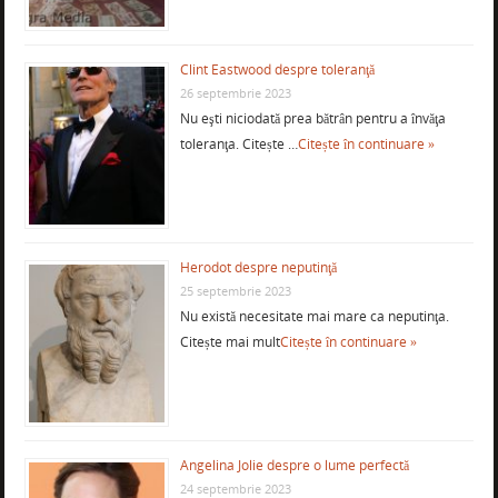
Clint Eastwood despre toleranţă
26 septembrie 2023
Nu eşti niciodată prea bătrân pentru a învăţa
toleranţa. Citește …
Citește în continuare »
Herodot despre neputinţă
25 septembrie 2023
Nu există necesitate mai mare ca neputinţa.
Citește mai mult
Citește în continuare »
Angelina Jolie despre o lume perfectă
24 septembrie 2023