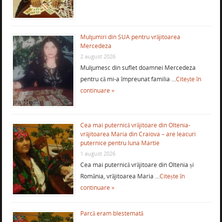
Mulţumiri din SUA pentru vrăjitoarea
Mercedeza
2 august 2026
Mulţumesc din suflet doamnei Mercedeza
pentru că mi-a împreunat familia …
Citește în
continuare »
Cea mai puternică vrăjitoare din Oltenia-
vrăjitoarea Maria din Craiova – are leacuri
puternice pentru luna Martie
1 august 2026
Cea mai puternică vrăjitoare din Oltenia și
România, vrăjitoarea Maria …
Citește în
continuare »
Parcă eram blestemată