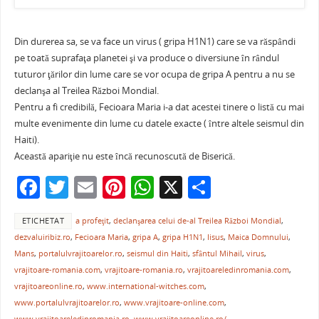
Din durerea sa, se va face un virus ( gripa H1N1) care se va răspândi
pe toată suprafaţa planetei şi va produce o diversiune în rândul
tuturor ţărilor din lume care se vor ocupa de gripa A pentru a nu se
declanşa al Treilea Război Mondial.
Pentru a fi credibilă, Fecioara Maria i-a dat acestei tinere o listă cu mai
multe evenimente din lume cu datele exacte ( între altele seismul din
Haiti).
Această apariţie nu este încă recunoscută de Biserică.
F
T
E
Pi
W
X
P
a
w
m
nt
h
ar
ETICHETAT
a profeţit
,
declanşarea celui de-al Treilea Război Mondial
,
c
itt
ai
er
at
ta
dezvaluiribiz.ro
,
Fecioara Maria
,
gripa A
,
gripa H1N1
,
Iisus
,
Maica Domnului
,
e
er
l
e
s
je
Mans
,
portalulvrajitoarelor.ro
,
seismul din Haiti
,
sfântul Mihail
,
virus
,
b
st
A
a
vrajitoare-romania.com
,
vrajitoare-romania.ro
,
vrajitoareledinromania.com
,
vrajitoareonline.ro
,
www.international-witches.com
,
o
p
ză
www.portalulvrajitoarelor.ro
,
www.vrajitoare-online.com
,