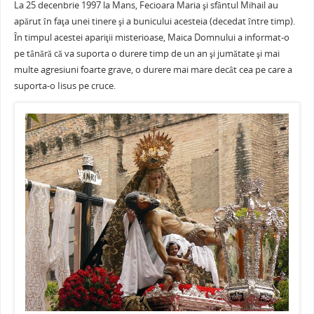
La 25 decenbrie 1997 la Mans, Fecioara Maria şi sfântul Mihail au
c
itt
ai
er
at
ta
apărut în faţa unei tinere şi a bunicului acesteia (decedat între timp).
e
er
l
e
s
je
În timpul acestei apariţii misterioase, Maica Domnului a informat-o
b
st
A
a
pe tânără că va suporta o durere timp de un an şi jumătate şi mai
multe agresiuni foarte grave, o durere mai mare decât cea pe care a
o
p
ză
suporta-o Iisus pe cruce.
o
p
k