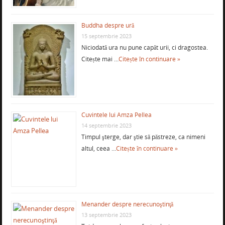
Buddha despre ură
15 septembrie 2023
Niciodată ura nu pune capăt urii, ci dragostea.
Citește mai …
Citește în continuare »
Cuvintele lui Amza Pellea
14 septembrie 2023
Timpul şterge, dar ştie să păstreze, ca nimeni
altul, ceea …
Citește în continuare »
Menander despre nerecunoştinţă
13 septembrie 2023