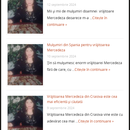
12 septembrie 2024
Mii şi mii de mulţumiri doamnei vrăjitoare
Mercedeza deoarece m-a …
Citește în
continuare »
Mulţumiri din Spania pentru vrăjitoarea
Mercedeza
10 septembrie 2024
Ţin să mulţumesc enorm vrăjitoarei Mercedeza
fără de care, cu …
Citește în continuare »
Vrăjitoarea Mercedeza din Craiova este cea
mai eficientă şi căutată
9 septembrie 2024
Vrăjitoarea Mercedeza din Craiova vine este cu
adevărat cea mai …
Citește în continuare »