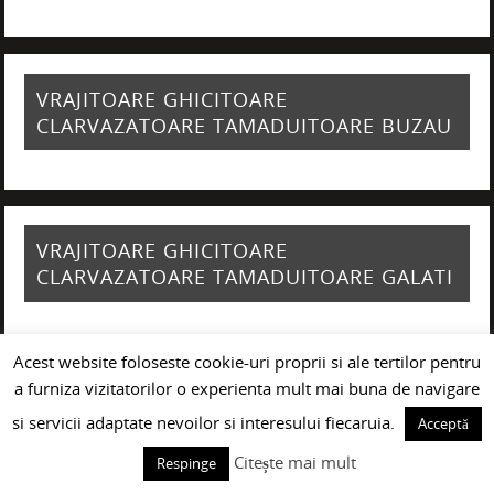
VRAJITOARE GHICITOARE
CLARVAZATOARE TAMADUITOARE BUZAU
VRAJITOARE GHICITOARE
CLARVAZATOARE TAMADUITOARE GALATI
Acest website foloseste cookie-uri proprii si ale tertilor pentru
a furniza vizitatorilor o experienta mult mai buna de navigare
VRAJITOARE GHICITOARE
si servicii adaptate nevoilor si interesului fiecaruia.
Acceptă
CLARVAZATOARE TAMADUITOARE
CRAIOVA
Citește mai mult
Respinge